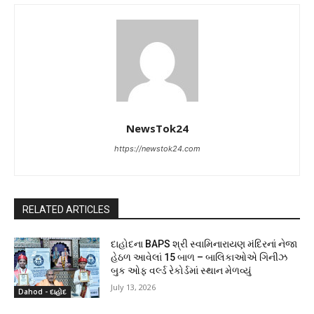
NewsTok24
https://newstok24.com
RELATED ARTICLES
દાહોદના BAPS શ્રી સ્વામિનારાયણ મંદિરનાં નેજા
હેઠળ આવેલાં 15 બાળ – બાલિકાઓએ ગિનીઝ
બુક ઓફ વર્લ્ડ રેકોર્ડમાં સ્થાન મેળવ્યું
July 13, 2026
Dahod - દાહોદ