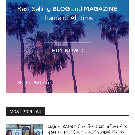
MOST POPULAR
દાહોદના BAPS શ્રી સ્વામિનારાયણ મંદિરનાં નેજા
હેઠળ આવેલાં 15 બાળ – બાલિકાઓએ ગિનીઝ