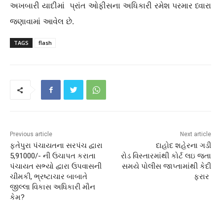
અખબારી યાદીમાં પ્રાંત ઓફીસના અધિકારી રમેશ પરમાર ધ્વારા
જણાવામાં આવેલ છે.
TAGS
flash
Previous article
Next article
ફતેપુરા પંચાયતના સરપંચ દ્વારા
દાહોદ શહેરના ગડી
5,91000/- ની ઉચાપત કરાતા
રોડ વિસ્તારમાંથી કોર્ટ લઇ જતા
પંચાયત સભ્યો દ્વારા ઉપવાસની
સમયે પોલીસ જાપ્તામાંથી કેદી
ચીમકી, ભ્રષ્ટાચાર બાબાતે
ફરાર
જીલ્લા વિકાસ અધિકારી મૌન
કેમ?