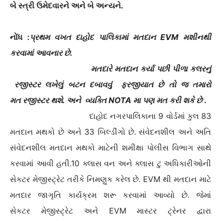
બે સ્ત્રી ઉમેદવારને અને બે અન્યને.
નોંધ :
પ્રથમ વખત દાહોદ પાલિકામાં મતદાન EVM મશીનથી
કરવામાં આવનાર છે.
મતદારે મતદાન કર્યા પછી પીળા કલરનું
રજીસ્ટર લખેલું બટન દબાવવું ફરજીયાત છે તો જ તમારો
મત રજીસ્ટર થશે. અને વ્યક્તિ NOTA મા પણ મત કરી શકે છે .
દાહોદ નગરપાલિકાના 9 વોર્ડમાં કુલ 83
મતદાન મથકો છે અને 33 બિલ્ડીંગો છે.
સંવેદનશીલ અને અતિ
સંવેદનશીલ મતદાન મથકો માટેની શમીક્ષા પોલીસ વિભાગ સાથે
કરવામાં આવી હતી.10 ક્લાસ વન અને ક્લાસ ટુ અધિકારીઓની
સેકટર મેજીસ્ટ્રેટ તરીકે નિમણુક કરેલ છે. EVM થી મતદાન માટે
મતદાર જાગૃતિ કાર્યક્રમ શરૂ કરવામાં આવ્યો છે. જેમાં
સેકટર મેજીસ્ટ્રેટ અને EVM માસ્ટર ટ્રેનર દ્વારા