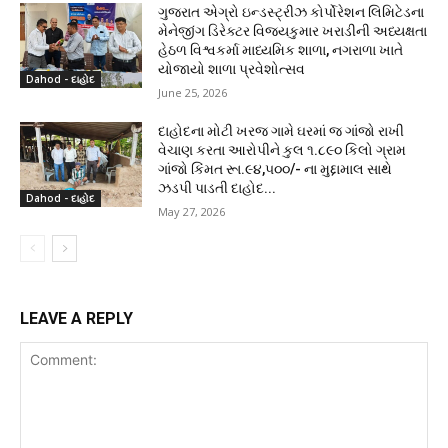
ગુજરાત એગ્રો ઇન્ડસ્ટ્રીઝ કોર્પોરેશન લિમિટેડના
મેનેજીંગ ડિરેક્ટર વિજયકુમાર ખરાડીની અધ્યક્ષતા
હેઠળ વિશ્વકર્મા માધ્યમિક શાળા, નગરાળા ખાતે
યોજાયો શાળા પ્રવેશોત્સવ
Dahod - દાહોદ
June 25, 2026
દાહોદના મોટી ખરજ ગામે ઘરમાં જ ગાંજો રાખી
વેચાણ કરતા આરોપીને કુલ ૧.૮૯૦ કિલો ગ્રામ
ગાંજો કિંમત રૂા.૯૪,૫૦૦/- ના મુદ્દામાલ સાથે
ઝડપી પાડતી દાહોદ...
Dahod - દાહોદ
May 27, 2026
LEAVE A REPLY