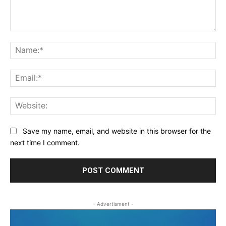
Comment:
Na
Ema
Web
Save my name, email, and website in this browser for the
next time I comment.
- Advertisment -