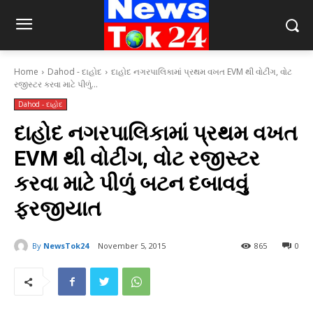
Home
Dahod - દાહોદ
દાહોદ નગરપાલિકામાં પ્રથમ વખત EVM થી વોટીંગ, વોટ
રજીસ્ટર કરવા માટે પીળું...
Dahod - દાહોદ
દાહોદ નગરપાલિકામાં પ્રથમ વખત
EVM થી વોટીંગ, વોટ રજીસ્ટર
કરવા માટે પીળું બટન દબાવવું
ફરજીયાત
By
NewsTok24
November 5, 2015
865
0