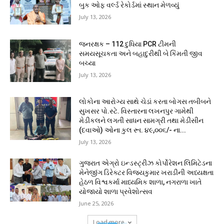
બુક ઓફ વર્લ્ડ રેકોર્ડમાં સ્થાન મેળવ્યું
July 13, 2026
જનરક્ષક – 112 દુધિયા PCR ટીમની
સમયસૂચકતા અને બહાદુરીથી બે કિંમતી જીવ
બચ્યા
July 13, 2026
લોકોના આરોગ્ય સાથે ચેડાં કરતા બોગસ તબીબને
સુખસર પો.સ્ટે. વિસ્તારના લખનપુર ગામેથી
મેડીકલને લગતી સાધન સામગ્રી તથા મેડીસીન
(દવાઓ) ઓના કુલ રૂા. ૪૯,૦૦૬/- ના...
July 13, 2026
ગુજરાત એગ્રો ઇન્ડસ્ટ્રીઝ કોર્પોરેશન લિમિટેડના
મેનેજીંગ ડિરેક્ટર વિજયકુમાર ખરાડીની અધ્યક્ષતા
હેઠળ વિશ્વકર્મા માધ્યમિક શાળા, નગરાળા ખાતે
યોજાયો શાળા પ્રવેશોત્સવ
June 25, 2026
Load more