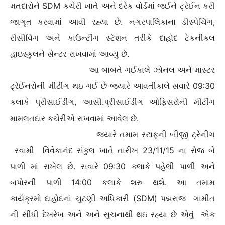
મતદારોને SDM કચેરી ખાતે અને દરેક વોર્ડમાં જઈને ટ્રેઈન કરી
જાગૃત કરવામાં આવી રહ્યા છે. નગરપાલિકાના ડીસ્પેચિંગ,
રીસીવિંગ અને કાઉન્ટીંગ સ્ટેશન તરીકે દાહોદ ટેકનીકલ
હાઇસ્કુલને સેન્ટર રાખવામાં આવ્યું છે.
આ બાબતે ગઈકાલે ઝોનલ અને માસ્ટર
ટ્રેઈનરોની મીટીંગ થઇ ગઈ છે જ્યારે આવતીકાલે સવારે 09:30
કલાકે પ્રીસાઈડીંગ, આસી.પ્રીસાઈડીંગ ઓફિસરોની મીટીંગ
મામલતદાર કચેરીએ રાખવામાં આવેલ છે.
જયારે તમામ સ્ટાફની બીજી ટ્રેનીંગ
સ્વામી વિવેકાનંદ સંકુલ ખાતે તારીખ 23/11/15 ના રોજ બે
પાળી માં રાખેલ છે. સવારે 09:30 કલાકે પહેલી પાળી અને
બપોરની પાળી 14:00 કલાકે શરુ થશે. આ તમામ
કાર્યક્રમો દાહોદનાં ચુટણી અધિકારી (SDM) પદ્મરાજ ગામીત
ની સીધી દેખરેખ અને અને સુચનાથી થઇ રહ્યા છે એવું એક