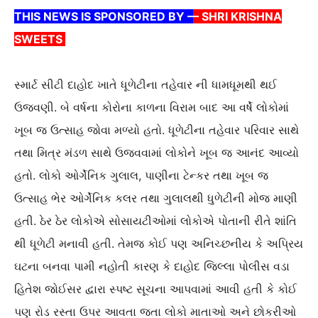
THIS NEWS IS SPONSORED BY –
– SHRI KRISHNA
SWEETS
સ્માર્ટ સીટી દાહોદ ખાતે ધૂળેટીના તહેવાર ની ધામધૂમથી થઈ
ઉજવણી. બે વર્ષના કોરોના કાળના વિરામ બાદ આ વર્ષે લોકોમાં
ખૂબ જ ઉત્સાહ જોવા મળ્યો હતો. ધૂળેટીના તહેવાર પરિવાર સાથે
તથા મિત્ર મંડળ સાથે ઉજવવામાં લોકોને ખૂબ જ આનંદ આવ્યો
હતો. લોકો ઓર્ગેનિક ગુલાલ, પાણીના ટેન્કર તથા ખૂબ જ
ઉત્સાહ ભેર ઓર્ગેનિક કલર તથા ગુલાલથી ધુળેટીની મોજ માણી
હતી. ઠેર ઠેર લોકોએ સોસાયટીઓમાં લોકોએ પોતાની રીતે શાંતિ
થી ધૂળેટી મનાવી હતી. તેમજ કોઈ પણ અનિચ્છનીય કે અપ્રિય
ઘટના બનવા પામી નહોતી કારણ કે દાહોદ જિલ્લા પોલીસ વડા
હિતેશ જોઈસર દ્વારા સ્પષ્ટ સૂચના આપવામાં આવી હતી કે કોઈ
પણ રોડ રસ્તા ઉપર આવતા જતા લોકો માતાઓ અને છોકરીઓ