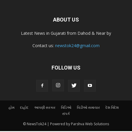
ABOUT US
Latest News in Gujarati from Dahod & Near by
Contact us:
newstok24@gmail.com
FOLLOW US
હોમ
દાહોદ
આપણી સરકાર
વિડિઓ
વિડીઓ સમાચાર
દેશ વિદેશ
સંપર્ક
© NewsTok24 | Powered by Parshva Web Solutions