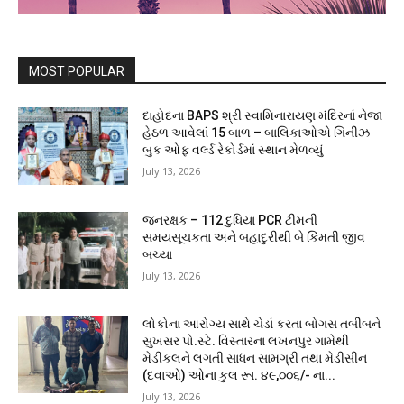
MOST POPULAR
દાહોદના BAPS શ્રી સ્વામિનારાયણ મંદિરનાં નેજા
હેઠળ આવેલાં 15 બાળ – બાલિકાઓએ ગિનીઝ
બુક ઓફ વર્લ્ડ રેકોર્ડમાં સ્થાન મેળવ્યું
July 13, 2026
જનરક્ષક – 112 દુધિયા PCR ટીમની
સમયસૂચકતા અને બહાદુરીથી બે કિંમતી જીવ
બચ્યા
July 13, 2026
લોકોના આરોગ્ય સાથે ચેડાં કરતા બોગસ તબીબને
સુખસર પો.સ્ટે. વિસ્તારના લખનપુર ગામેથી
મેડીકલને લગતી સાધન સામગ્રી તથા મેડીસીન
(દવાઓ) ઓના કુલ રૂા. ૪૯,૦૦૬/- ના...
July 13, 2026