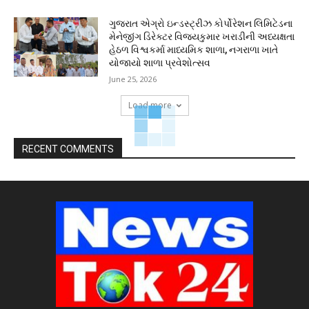
ગુજરાત એગ્રો ઇન્ડસ્ટ્રીઝ કોર્પોરેશન લિમિટેડના
મેનેજીંગ ડિરેક્ટર વિજયકુમાર ખરાડીની અધ્યક્ષતા
હેઠળ વિશ્વકર્મા માધ્યમિક શાળા, નગરાળા ખાતે
યોજાયો શાળા પ્રવેશોત્સવ
June 25, 2026
Load more
RECENT COMMENTS