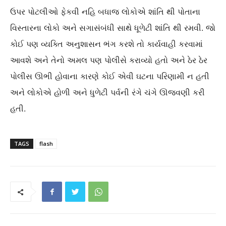
ઉપર પોટલીઓ ફેકવી નહિ બધાજ લોકોએ શાંતિ થી પોતાના
વિસ્તારના લોકો અને સગાસંબંધી સાથે ધૂળેટી શાંતિ થી રમવી. જો
કોઈ પણ વ્યક્તિ અનુશાસન ભંગ કરશે તો કાર્યવાહી કરવામાં
આવશે અને તેનો અમલ પણ પોલીસે કરાવ્યો હતો અને ઠેર ઠેર
પોલીસ ઊભી હોવાના કારણે કોઈ એવી ઘટના પરિણામી ન હતી
અને લોકોએ હોળી અને ધુળેટી પર્વની રંગે ચંગે ઊજવણી કરી
હતી.
TAGS
flash