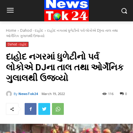
Home
Dahod - દાહોદ
દાહોદ નગરમાં ધુળેટીનો પર્વ લોકોએ DJના તાલ તથા
ઓર્ગેનિક ગુલાલથી ઉજવ્યો
Dahod - દાહોદ
દાહોદ નગરમાં ધુળેટીનો પર્વ
લોકોએ DJના તાલ તથા ઓર્ગેનિક
ગુલાલથી ઉજવ્યો
By
NewsTok24
March 19, 2022
116
0