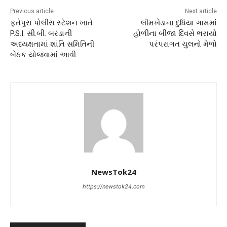
Previous article
Next article
ફતેપુરા પોલીસ સ્ટેશન ખાતે
લીમખેડાના દુધિયા ગામમાં
P.S.I. સી.બી. બરંડાની
હોળીના બીજા દિવસે ભરાયો
અધ્યક્ષતામાં શાંતિ સમિતિની
પરંપરાગત ચુલનો મેળો
બેઠક યોજવામાં આવી
NewsTok24
https://newstok24.com