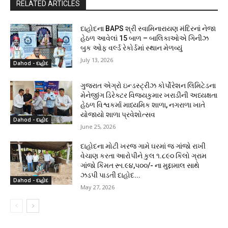
RELATED ARTICLES
દાહોદના BAPS શ્રી સ્વામિનારાયણ મંદિરનાં નેજા
હેઠળ આવેલાં 15 બાળ – બાલિકાઓએ ગિનીઝ
બુક ઓફ વર્લ્ડ રેકોર્ડમાં સ્થાન મેળવ્યું
July 13, 2026
Dahod - દાહોદ
ગુજરાત એગ્રો ઇન્ડસ્ટ્રીઝ કોર્પોરેશન લિમિટેડના
મેનેજીંગ ડિરેક્ટર વિજયકુમાર ખરાડીની અધ્યક્ષતા
હેઠળ વિશ્વકર્મા માધ્યમિક શાળા, નગરાળા ખાતે
યોજાયો શાળા પ્રવેશોત્સવ
Dahod - દાહોદ
June 25, 2026
દાહોદના મોટી ખરજ ગામે ઘરમાં જ ગાંજો રાખી
વેચાણ કરતા આરોપીને કુલ ૧.૮૯૦ કિલો ગ્રામ
ગાંજો કિંમત રૂા.૯૪,૫૦૦/- ના મુદ્દામાલ સાથે
ઝડપી પાડતી દાહોદ...
Dahod - દાહોદ
May 27, 2026