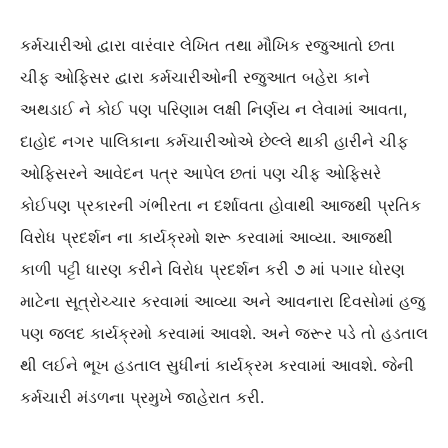
કર્મચારીઓ દ્વારા વારંવાર લેખિત તથા મૌખિક રજુઆતો છતા
ચીફ ઓફિસર દ્વારા કર્મચારીઓની રજુઆત બહેરા કાને
અથડાઈ ને કોઈ પણ પરિણામ લક્ષી નિર્ણય ન લેવામાં આવતા,
દાહોદ નગર પાલિકાના કર્મચારીઓએ છેલ્લે થાકી હારીને ચીફ
ઓફિસરને આવેદન પત્ર આપેલ છતાં પણ ચીફ ઓફિસરે
કોઈપણ પ્રકારની ગંભીરતા ન દર્શાવતા હોવાથી આજથી પ્રતિક
વિરોધ પ્રદર્શન ના કાર્યક્રમો શરૂ કરવામાં આવ્યા. આજથી
કાળી પટ્ટી ધારણ કરીને વિરોધ પ્રદર્શન કરી ૭ માં પગાર ધોરણ
માટેના સૂત્રોચ્ચાર કરવામાં આવ્યા અને આવનારા દિવસોમાં હજુ
પણ જલદ કાર્યક્રમો કરવામાં આવશે. અને જરૂર પડે તો હડતાલ
થી લઈને ભૂખ હડતાલ સુધીનાં કાર્યક્રમ કરવામાં આવશે. જેની
કર્મચારી મંડળના પ્રમુખે જાહેરાત કરી.