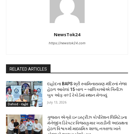
NewsTok24
https://newstok24.com
RELATED ARTICLES
દાહોદના BAPS શ્રી સ્વામિનારાયણ મંદિરનાં નેજા
હેઠળ આવેલાં 15 બાળ – બાલિકાઓએ ગિનીઝ
બુક ઓફ વર્લ્ડ રેકોર્ડમાં સ્થાન મેળવ્યું
July 13, 2026
Dahod - દાહોદ
ગુજરાત એગ્રો ઇન્ડસ્ટ્રીઝ કોર્પોરેશન લિમિટેડના
મેનેજીંગ ડિરેક્ટર વિજયકુમાર ખરાડીની અધ્યક્ષતા
હેઠળ વિશ્વકર્મા માધ્યમિક શાળા, નગરાળા ખાતે