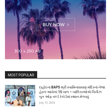
MOST POPULAR
દાહોદના BAPS શ્રી સ્વામિનારાયણ મંદિરનાં નેજા
હેઠળ આવેલાં 15 બાળ – બાલિકાઓએ ગિનીઝ
બુક ઓફ વર્લ્ડ રેકોર્ડમાં સ્થાન મેળવ્યું
July 13, 2026