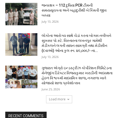
જનરક્ષક – 112 દુધિયા PCR ટીમની
સમયસૂચકતા અને બહાદુરીથી બે કિંમતી જીવ
બચ્યા
July 13, 2026
લોકોના આરોગ્ય સાથે ચેડાં કરતા બોગસ તબીબને
સુખસર પો.સ્ટે. વિસ્તારના લખનપુર ગામેથી
મેડીકલને લગતી સાધન સામગ્રી તથા મેડીસીન
(દવાઓ) ઓના કુલ રૂા. ૪૯,૦૦૬/- ના...
July 13, 2026
ગુજરાત એગ્રો ઇન્ડસ્ટ્રીઝ કોર્પોરેશન લિમિટેડના
મેનેજીંગ ડિરેક્ટર વિજયકુમાર ખરાડીની અધ્યક્ષતા
હેઠળ વિશ્વકર્મા માધ્યમિક શાળા, નગરાળા ખાતે
યોજાયો શાળા પ્રવેશોત્સવ
June 25, 2026
Load more
RECENT COMMENTS