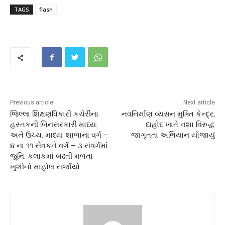
TAGS
flash
Previous article
Next article
જિલ્લા શિક્ષણધિકારી કચેરીના
નવનિર્માણ વ્યસન મુક્તિ કેન્દ્ર,
હસ્તકની બિનસરકારી માધ્ય.
દાહોદ ખાતે નશા વિરુદ્ધ
અને ઉચ્ચ. માધ્ય. શાળાના વર્ગ –
જાગૃતતા અભિયાન યોજાયું
૪ ના ૧૧ સેવકને વર્ગ – ૩ સંવર્ગમાં
જુનિ. કલાકમાં બઢતી મળતા
ખુશીનો માહોલ સર્જાયો