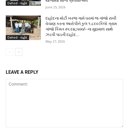
યોજાયો શાળા પ્રવેશોત્સવ
Dahod - દાહોદ
June 25, 2026
દાહોદના મોટી ખરજ ગામે ઘરમાં જ ગાંજો રાખી
વેચાણ કરતા આરોપીને કુલ ૧.૮૯૦ કિલો ગ્રામ
ગાંજો કિંમત રૂા.૯૪,૫૦૦/- ના મુદ્દામાલ સાથે
ઝડપી પાડતી દાહોદ...
Dahod - દાહોદ
May 27, 2026
LEAVE A REPLY