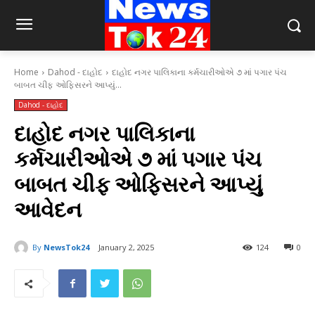
Home
Dahod - દાહોદ
દાહોદ નગર પાલિકાના કર્મચારીઓએ ૭ માં પગાર પંચ
બાબત ચીફ ઓફિસરને આપ્યું...
Dahod - દાહોદ
દાહોદ નગર પાલિકાના
કર્મચારીઓએ ૭ માં પગાર પંચ
બાબત ચીફ ઓફિસરને આપ્યું
આવેદન
By
NewsTok24
January 2, 2025
124
0