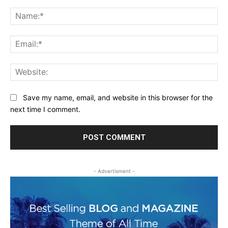
Comment:
Na
Ema
Web
Save my name, email, and website in this browser for the
next time I comment.
- Advertisment -