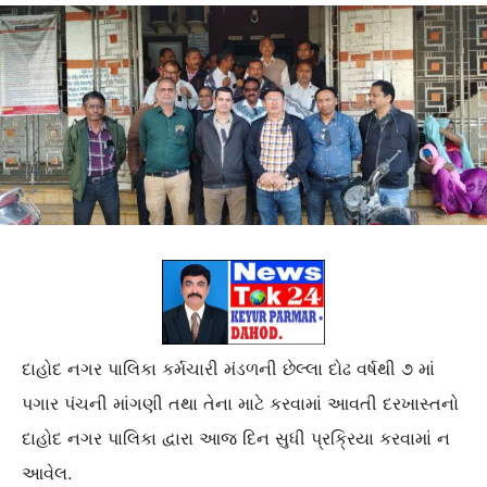
દાહોદ નગર પાલિકા કર્મચારી મંડળની છેલ્લા દોઢ વર્ષથી ૭ માં
પગાર પંચની માંગણી તથા તેના માટે કરવામાં આવતી દરખાસ્તનો
દાહોદ નગર પાલિકા દ્વારા આજ દિન સુધી પ્રક્રિયા કરવામાં ન
આવેલ.