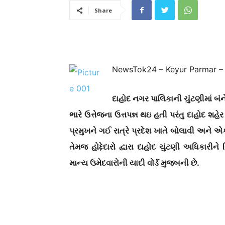
Share
NewsTok24 – Keyur Parmar –
દાહોદ નગર પાલિકાની ચુંટણીમાં બં
ભારે ઉત્તેજના ઉત્તપન્ન થઇ હતી પરંતુ દાહોદ શહેર 
પ્રમુખને ગઈ રાત્રે પ્રદેશ ખાતે બોલાવી અને 
તેમજ હોદ્દેદારો દ્વારા દાહોદ ચુંટણી અધિકારી
માન્ય ઉમેદવારોની યાદી વોર્ડ મુજબની છે.