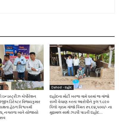
દ
Dahod - દાહોદ
 ઇન્ડસ્ટ્રીઝ કોર્પોરેશન
દાહોદના મોટી ખરજ ગામે ઘરમાં જ ગાંજો
નેજીંગ ડિરેક્ટર વિજયકુમાર
રાખી વેચાણ કરતા આરોપીને કુલ ૧.૮૯૦
્ષતા હેઠળ વિશ્વકર્મા
કિલો ગ્રામ ગાંજો કિંમત રૂા.૯૪,૫૦૦/- ના
ળા, નગરાળા ખાતે યોજાયો
મુદ્દામાલ સાથે ઝડપી પાડતી દાહોદ...
ત્સવ