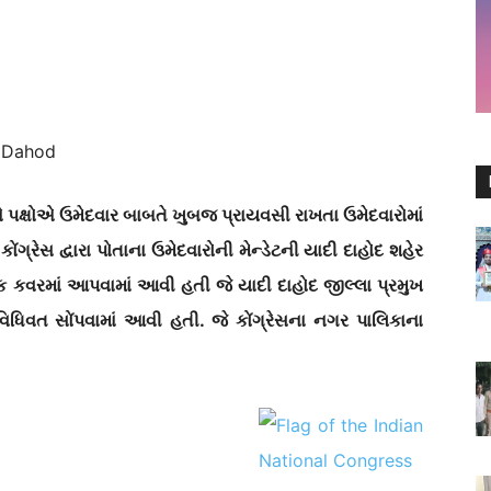
 Dahod
ને પક્ષોએ ઉમેદવાર બાબતે ખુબજ પ્રાયવસી રાખતા ઉમેદવારોમાં
કોંગ્રેસ દ્વારા પોતાના ઉમેદવારોની મેન્ડેટની યાદી દાહોદ શહેર
એક કવરમાં આપવામાં આવી હતી જે યાદી દાહોદ જીલ્લા પ્રમુખ
ને વિધિવત સોંપવામાં આવી હતી. જે કોંગ્રેસના નગર પાલિકાના