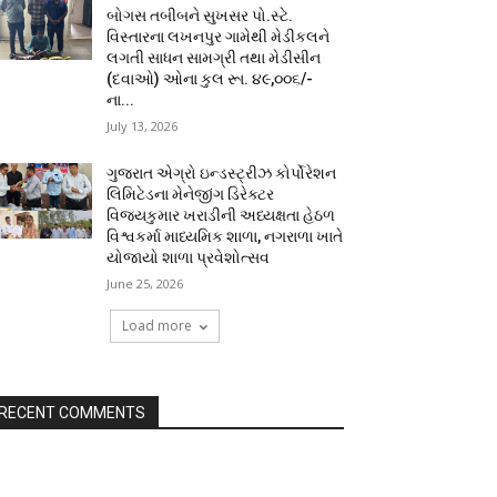
બોગસ તબીબને સુખસર પો.સ્ટે.
વિસ્તારના લખનપુર ગામેથી મેડીકલને
લગતી સાધન સામગ્રી તથા મેડીસીન
(દવાઓ) ઓના કુલ રૂા. ૪૯,૦૦૬/-
ના...
July 13, 2026
ગુજરાત એગ્રો ઇન્ડસ્ટ્રીઝ કોર્પોરેશન
લિમિટેડના મેનેજીંગ ડિરેક્ટર
વિજયકુમાર ખરાડીની અધ્યક્ષતા હેઠળ
વિશ્વકર્મા માધ્યમિક શાળા, નગરાળા ખાતે
યોજાયો શાળા પ્રવેશોત્સવ
June 25, 2026
Load more
RECENT COMMENTS