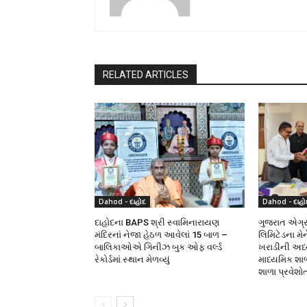
RELATED ARTICLES
Dahod - દાહોદ
Dahod - દાહો
દાહોદના BAPS શ્રી સ્વામિનારાયણ
ગુજરાત એગ્રો
મંદિરનાં નેજા હેઠળ આવેલાં 15 બાળ –
લિમિટેડના મે
બાલિકાઓએ ગિનીઝ બુક ઓફ વર્લ્ડ
ખરાડીની અધ્યક
રેકોર્ડમાં સ્થાન મેળવ્યું
માધ્યમિક શા
શાળા પ્રવેશો