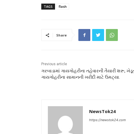
TAGS
flash
Share
Previous article
ગરબાડામાં ગાયગોહરીના તહેવારની તૈયારી શરૂ, ખેડૂ
ગાયગોહરીના સામાનની ખરીદી માટે ઉમટ્યા.
NewsTok24
https://newstok24.com