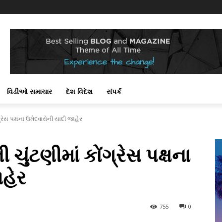
વિડીઓ સમાચાર
દેશ વિદેશ
સંપર્ક
્રેસ પક્ષના ઉમેદવારોની યાદી જાહેર
ચુંટણીમાં કોંગ્રેસ પક્ષના
ાહેર
755
0