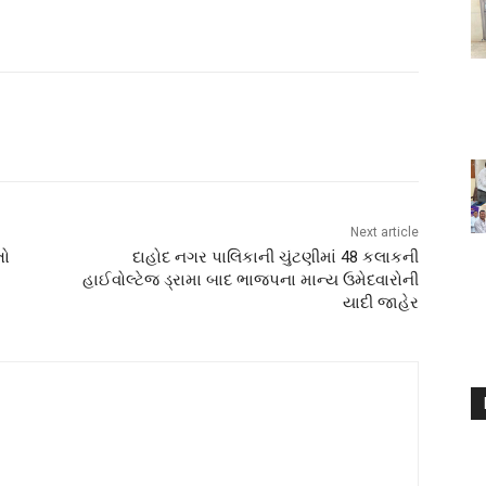
Next article
તો
દાહોદ નગર પાલિકાની ચુંટણીમાં 48 કલાકની
હાઈવોલ્ટેજ ડ્રામા બાદ ભાજપના માન્ય ઉમેદવારોની
યાદી જાહેર