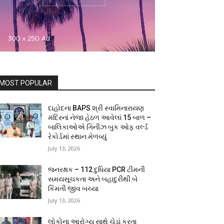
MOST POPULAR
દાહોદના BAPS શ્રી સ્વામિનારાયણ
મંદિરનાં નેજા હેઠળ આવેલાં 15 બાળ –
બાલિકાઓએ ગિનીઝ બુક ઓફ વર્લ્ડ
રેકોર્ડમાં સ્થાન મેળવ્યું
July 13, 2026
જનરક્ષક – 112 દુધિયા PCR ટીમની
સમયસૂચકતા અને બહાદુરીથી બે
કિંમતી જીવ બચ્યા
July 13, 2026
લોકોના આરોગ્ય સાથે ચેડાં કરતા