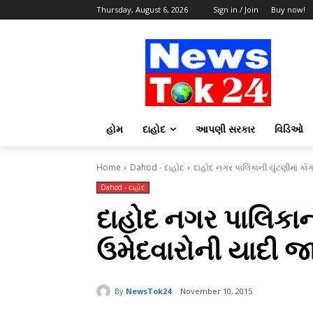
Thursday, August 6, 2026
Sign in / Join
Buy now!
હોમ
દાહોદ
આપણી સરકાર
વિડિઓ
Home
Dahod - દાહોદ
દાહોદ નગર પાલિકાની ચુંટણીમાં કોંગ
Dahod - દાહોદ
દાહોદ નગર પાલિકાની 
ઉમેદવારોની યાદી જ
By
NewsTok24
November 10, 2015