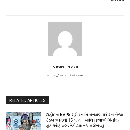
NewsTok24
https://newstok24.com
RELATED ARTICLES
દાહોદના BAPS શ્રી સ્વામિનારાયણ મંદિરનાં નેજા
હેઠળ આવેલાં 15 બાળ – બાલિકાઓએ ગિનીઝ
બુક ઓફ વર્લ્ડ રેકોર્ડમાં સ્થાન મેળવ્યું