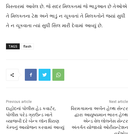
વિસ્તારમાં આવેલ છે. જે સદર મિલકતમાં જે ભાડુઆત છે તેઓએ
તે મિલકતના ટેક્ષ અને ભાડું ન ચૂકવતાં તે મિલકતોને જ્યાં સુધી
તે ન ચૂકવાતા ત્યાં સુધી સિલ મારી દેવામાં આવ્યું છે.
TAGS
flash
Previous article
Next article
દાહોદનાં પોલીસ હેડ કવાર્ટર,
વિરમગામના અર્બન હેલ્થ સેન્ટર
પોલીસ પરેડ ગ્રાઉન્ડ ખાતે
દ્વારા આયુષ્યમાન ભારત હેલ્થ
વ્યાજબી દરે બેન્ક લૉન ધિરાણ
એન્ડ વેલ લોલનેસ સેન્ટર
કેમ્પનું આયોજન કરવામાં આવ્યું
અંતર્ગત યોજાયો ઓરીયન્ટેશન
વર્કશોપ