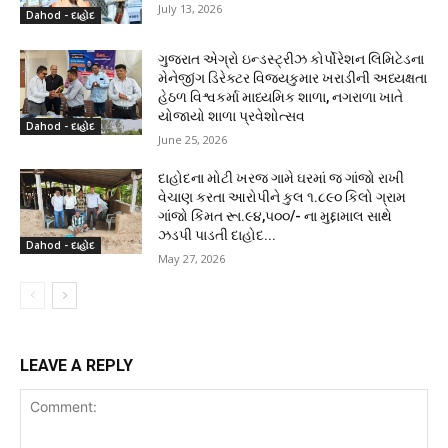
July 13, 2026
Dahod - દાહોદ
ગુજરાત એગ્રો ઇન્ડસ્ટ્રીઝ કોર્પોરેશન લિમિટેડના
મેનેજીંગ ડિરેક્ટર વિજયકુમાર ખરાડીની અધ્યક્ષતા
હેઠળ વિશ્વકર્મા માધ્યમિક શાળા, નગરાળા ખાતે
યોજાયો શાળા પ્રવેશોત્સવ
Dahod - દાહોદ
June 25, 2026
દાહોદના મોટી ખરજ ગામે ઘરમાં જ ગાંજો રાખી
વેચાણ કરતા આરોપીને કુલ ૧.૮૯૦ કિલો ગ્રામ
ગાંજો કિંમત રૂા.૯૪,૫૦૦/- ના મુદ્દામાલ સાથે
ઝડપી પાડતી દાહોદ...
Dahod - દાહોદ
May 27, 2026
LEAVE A REPLY