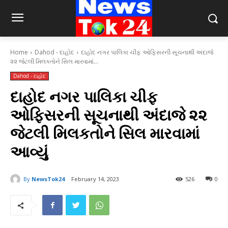
Home
Dahod - દાહોદ
દાહોદ નગર પાલિકા ચીફ ઓફિસરની સૂચનાથી અંદાજે
૨૨ જેટલી મિલકતોને સિલ મારવામાં...
Dahod - દાહોદ
દાહોદ નગર પાલિકા ચીફ
ઓફિસરની સૂચનાથી અંદાજે ૨૨
જેટલી મિલકતોને સિલ મારવામાં
આવ્યું
By
NewsTok24
February 14, 2023
526
0