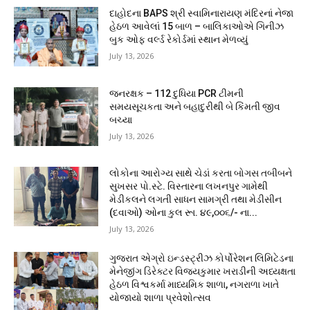
દાહોદના BAPS શ્રી સ્વામિનારાયણ મંદિરનાં નેજા
હેઠળ આવેલાં 15 બાળ – બાલિકાઓએ ગિનીઝ
બુક ઓફ વર્લ્ડ રેકોર્ડમાં સ્થાન મેળવ્યું
July 13, 2026
જનરક્ષક – 112 દુધિયા PCR ટીમની
સમયસૂચકતા અને બહાદુરીથી બે કિંમતી જીવ
બચ્યા
July 13, 2026
લોકોના આરોગ્ય સાથે ચેડાં કરતા બોગસ તબીબને
સુખસર પો.સ્ટે. વિસ્તારના લખનપુર ગામેથી
મેડીકલને લગતી સાધન સામગ્રી તથા મેડીસીન
(દવાઓ) ઓના કુલ રૂા. ૪૯,૦૦૬/- ના...
July 13, 2026
ગુજરાત એગ્રો ઇન્ડસ્ટ્રીઝ કોર્પોરેશન લિમિટેડના
મેનેજીંગ ડિરેક્ટર વિજયકુમાર ખરાડીની અધ્યક્ષતા
હેઠળ વિશ્વકર્મા માધ્યમિક શાળા, નગરાળા ખાતે
યોજાયો શાળા પ્રવેશોત્સવ