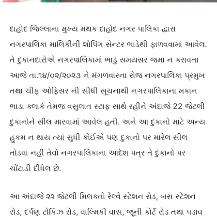
દાહોદ જિલ્લાના મુખ્ય મથક દાહોદ નગર પાલિકા દ્વારા
નગરપાલિકા માલિકીની શોપિંગ સેન્ટર ભાડેથી ફાળવવામાં આવેલ.
તે દુકાનદારોએ નગરપાલિકામાં ભાડું સમયસર જમા ન કરાવતા
આજે તા.૧૪/૦૨/૨૦૨૩ ને મંગળવારના રોજ નગરપાલિકા પ્રમુખ
તથા ચીફ ઓફિસર ની સીધી સૂચનાથી નગરપાલિકાના મકાન
ભાડા ક્લાર્ક તેમજ વસુલાત સ્ટાફ સાથે રહીને અંદાજે 22 જેટલી
દુકાનોને સીલ મારવામાં આવેલ હતી. અને આ દુકાનો માટે અન્ય
હુકમ ન થાય ત્યાં સુધી કોઈએ પણ દુકાનો પર મારેલ સીલ
તોડવા નહીં તેવો નગરપાલિકાના આદેશ પત્ર તે દુકાનો પર
ચોંટાડી દીધેલ છે.
આ અંદાજે ૨૨ જેટલી મિલકતો રેલ્વે સ્ટેશન રોડ, બસ સ્ટેશન
રોડ, દર્પણ ટોકિઝ રોડ, વાલ્મિકી વાસ, જૂની કોર્ટ રોડ તથા પડાવ