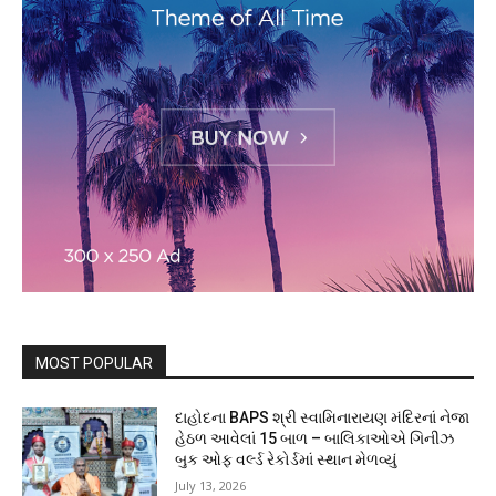
MOST POPULAR
દાહોદના BAPS શ્રી સ્વામિનારાયણ મંદિરનાં નેજા
હેઠળ આવેલાં 15 બાળ – બાલિકાઓએ ગિનીઝ
બુક ઓફ વર્લ્ડ રેકોર્ડમાં સ્થાન મેળવ્યું
July 13, 2026