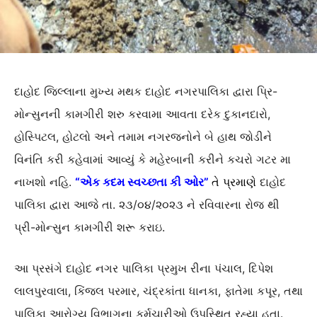
દાહોદ જિલ્લાના મુખ્ય મથક દાહોદ નગરપાલિકા દ્વારા પ્રિ-
મોન્સુનની કામગીરી શરુ કરવામા આવતા દરેક દુકાનદારો,
હોસ્પિટલ, હોટલો અને તમામ નગરજનોને બે હાથ જોડીને
વિનંતિ કરી કહેવામાં આવ્યું કે મહેરબાની કરીને કચરો ગટર મા
નાખશો નહિ.
“એક કદમ સ્વચ્છતા કી ઓર”
તે પ્રમાણે
દાહોદ
પાલિકા દ્વારા આજે તા. ૨૩/૦૪/૨૦૨૩ ને રવિવારના રોજ થી
પ્રી-મોન્સુન કામગીરી શરૂ કરાઇ.
આ પ્રસંગે દાહોદ નગર પાલિકા પ્રમુખ રીના પંચાલ, દિપેશ
લાલપુરવાલા, કિંજલ પરમાર, ચંદ્રકાંતા ધાનકા, ફાતેમા કપૂર, તથા
પાલિકા આરોગ્ય વિભાગના કર્મચારીઓ ઉપસ્થિત રહ્યા હતા.