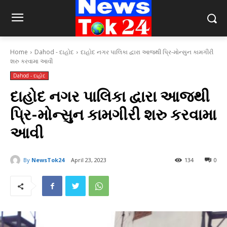
Home
Dahod - દાહોદ
દાહોદ નગર પાલિકા દ્વારા આજથી પ્રિ-મોન્સુન કામગીરી
શરુ કરવામા આવી
Dahod - દાહોદ
દાહોદ નગર પાલિકા દ્વારા આજથી
પ્રિ-મોન્સુન કામગીરી શરુ કરવામા
આવી
By
NewsTok24
April 23, 2023
134
0