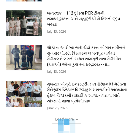
જનરક્ષક – 112 દુધિયા PCR ટીમની
સમયસૂચકતા અને બહાદુરીથી બે કિંમતી જીવ
બચ્યા
July 13, 2026
લોકોના આરોગ્ય સાથે ચેડાં કરતા બોગસ તબીબને
સુખસર પો.સ્ટે. વિસ્તારના લખનપુર ગામેથી
મેડીકલને લગતી સાધન સામગ્રી તથા મેડીસીન
(દવાઓ) ઓના કુલ રૂા. ૪૯,૦૦૬/- ના...
July 13, 2026
ગુજરાત એગ્રો ઇન્ડસ્ટ્રીઝ કોર્પોરેશન લિમિટેડના
મેનેજીંગ ડિરેક્ટર વિજયકુમાર ખરાડીની અધ્યક્ષતા
હેઠળ વિશ્વકર્મા માધ્યમિક શાળા, નગરાળા ખાતે
યોજાયો શાળા પ્રવેશોત્સવ
June 25, 2026
Load more