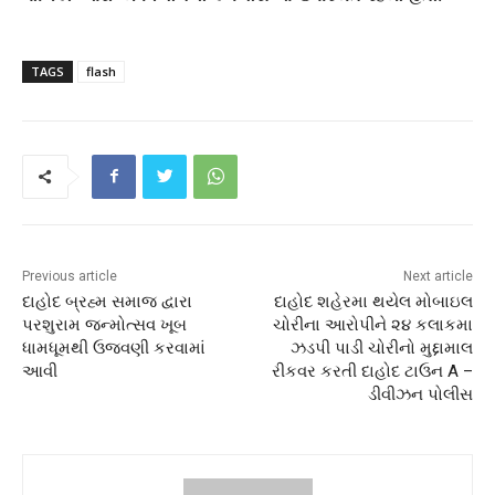
TAGS
flash
Previous article
Next article
દાહોદ બ્રહ્મ સમાજ દ્વારા
દાહોદ શહેરમા થયેલ મોબાઇલ
પરશુરામ જન્મોત્સવ ખૂબ
ચોરીના આરોપીને ૨૪ કલાકમા
ધામધૂમથી ઉજવણી કરવામાં
ઝડપી પાડી ચોરીનો મુદ્દામાલ
આવી
રીકવર કરતી દાહોદ ટાઉન A –
ડીવીઝન પોલીસ