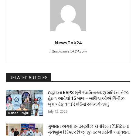
NewsTok24
https://newstok24.com
RELATED ARTICLES
દાહોદના BAPS શ્રી સ્વામિનારાયણ મંદિરનાં નેજા
હેઠળ આવેલાં 15 બાળ – બાલિકાઓએ ગિનીઝ
બુક ઓફ વર્લ્ડ રેકોર્ડમાં સ્થાન મેળવ્યું
July 13, 2026
Dahod - દાહોદ
ગુજરાત એગ્રો ઇન્ડસ્ટ્રીઝ કોર્પોરેશન લિમિટેડના
મેનેજીંગ ડિરેક્ટર વિજયકુમાર ખરાડીની અધ્યક્ષતા