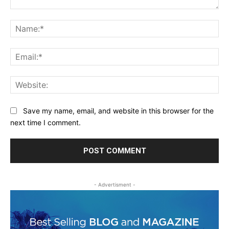
Comment:
Na
Ema
Web
Save my name, email, and website in this browser for the
next time I comment.
- Advertisment -