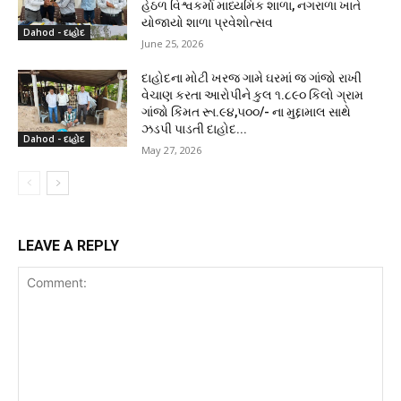
હેઠળ વિશ્વકર્મા માધ્યમિક શાળા, નગરાળા ખાતે
યોજાયો શાળા પ્રવેશોત્સવ
Dahod - દાહોદ
June 25, 2026
દાહોદના મોટી ખરજ ગામે ઘરમાં જ ગાંજો રાખી
વેચાણ કરતા આરોપીને કુલ ૧.૮૯૦ કિલો ગ્રામ
ગાંજો કિંમત રૂા.૯૪,૫૦૦/- ના મુદ્દામાલ સાથે
ઝડપી પાડતી દાહોદ...
Dahod - દાહોદ
May 27, 2026
LEAVE A REPLY