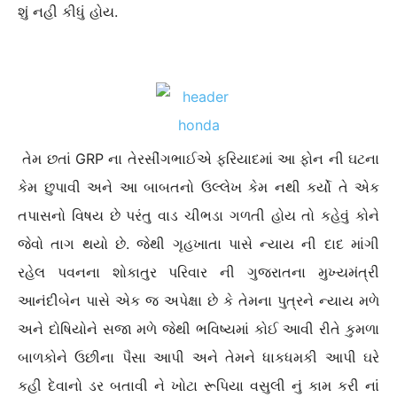
શું નહી કીધું હોય.
તેમ છતાં GRP ના તેરસીંગભાઈએ ફરિયાદમાં આ ફોન ની ઘટના
કેમ છુપાવી અને આ બાબતનો ઉલ્લેખ કેમ નથી કર્યો તે એક
તપાસનો વિષય છે પરંતુ વાડ ચીભડા ગળતી હોય તો કહેવું કોને
જેવો તાગ થયો છે. જેથી ગૃહખાતા પાસે ન્યાય ની દાદ માંગી
રહેલ પવનના શોકાતુર પરિવાર ની ગુજરાતના મુખ્યમંત્રી
આનંદીબેન પાસે એક જ અપેક્ષા છે કે તેમના પુત્રને ન્યાય મળે
અને દોષિયોને સજા મળે જેથી ભવિષ્યમાં કોઈ આવી રીતે કુમળા
બાળકોને ઉછીના પૈસા આપી અને તેમને ધાકધમકી આપી ઘરે
કહી દેવાનો ડર બતાવી ને ખોટા રૂપિયા વસુલી નું કામ કરી નાં