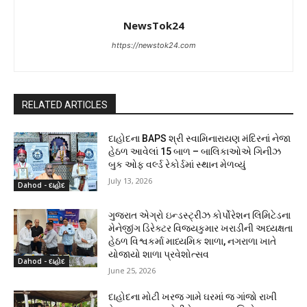
NewsTok24
https://newstok24.com
RELATED ARTICLES
દાહોદના BAPS શ્રી સ્વામિનારાયણ મંદિરનાં નેજા
હેઠળ આવેલાં 15 બાળ – બાલિકાઓએ ગિનીઝ
બુક ઓફ વર્લ્ડ રેકોર્ડમાં સ્થાન મેળવ્યું
July 13, 2026
Dahod - દાહોદ
ગુજરાત એગ્રો ઇન્ડસ્ટ્રીઝ કોર્પોરેશન લિમિટેડના
મેનેજીંગ ડિરેક્ટર વિજયકુમાર ખરાડીની અધ્યક્ષતા
હેઠળ વિશ્વકર્મા માધ્યમિક શાળા, નગરાળા ખાતે
યોજાયો શાળા પ્રવેશોત્સવ
Dahod - દાહોદ
June 25, 2026
દાહોદના મોટી ખરજ ગામે ઘરમાં જ ગાંજો રાખી