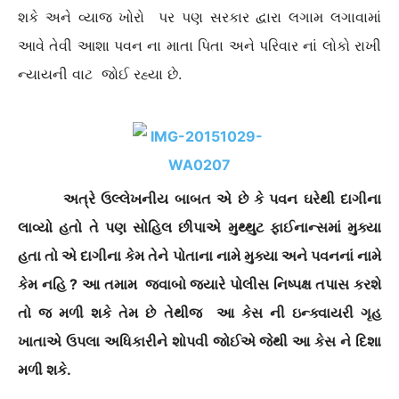
શકે અને વ્યાજ ખોરો પર પણ સરકાર દ્વારા લગામ લગાવામાં
આવે તેવી આશા પવન ના માતા પિતા અને પરિવાર નાં લોકો રાખી
ન્યાયની વાટ જોઈ રહ્યા છે.
અત્રે ઉલ્લેખનીય બાબત એ છે કે પવન ઘરેથી દાગીના
લાવ્યો હતો તે પણ સોહિલ છીપાએ મુથ્થુટ ફાઈનાન્સમાં મુક્યા
હતા તો એ દાગીના કેમ તેને પોતાના નામે મુક્યા અને પવનનાં નામે
કેમ નહિ ? આ તમામ જવાબો જ્યારે પોલીસ નિષ્પક્ષ તપાસ કરશે
તો જ મળી શકે તેમ છે તેથીજ આ કેસ ની ઇન્ક્વાયરી ગૃહ
ખાતાએ ઉપલા અધિકારીને શોપવી જોઈએ જેથી આ કેસ ને દિશા
મળી શકે.