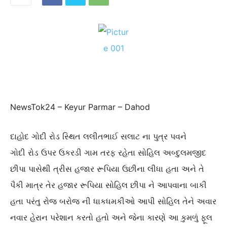
NewsTok24 – Keyur Parmar – Dahod
દાહોદ ગોદી રોડ સ્થિત લલીતભાઈ સલાટ ના પુત્ર પવને
ગોદી રોડ ઉપર ઉકરડી ગામ તરફ રહેતા સોહિલ અબ્દુલમજીદ
છીપા પાસેથી ત્રીસ હજાર રૂપિયા ઉછીના લીધા હતા અને તે
પૈકી માત્ર તેર હજાર રૂપિયા સોહિલ છીપા ને આપવાના બાકી
હતા પરંતુ રોજ બરોજ ની ધાકધમકીઓ આપી સોહિલ તેને અવાર
નવાર હેરાન પરેશાન કરતો હતો અને જેના કારણે આ કુમળું ફૂલ