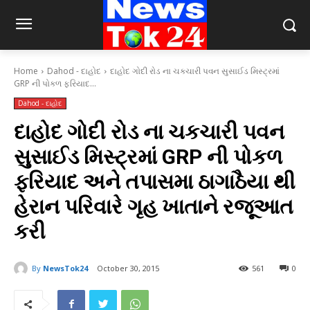
Home
Dahod - દાહોદ
દાહોદ ગોદી રોડ ના ચકચારી પવન સુસાઈડ મિસ્ટ્રમાં
GRP ની પોકળ ફરિયાદ...
Dahod - દાહોદ
દાહોદ ગોદી રોડ ના ચકચારી પવન
સુસાઈડ મિસ્ટ્રમાં GRP ની પોકળ
ફરિયાદ અને તપાસમા ઠાગાઠૈયા થી
હેરાન પરિવારે ગૃહ ખાતાને રજૂઆત
કરી
By
NewsTok24
October 30, 2015
561
0