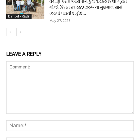
વેચાણ કરતા આરોપીને કુલ ૧.૮૯૦ કિલો ગ્રામ
ગાંજો કિંમત રૂા.૯૪,૫૦૦/- ના મુદ્દામાલ સાથે
ઝડપી પાડતી દાહોદ...
Dahod - દાહોદ
May 27, 2026
LEAVE A REPLY
Comment:
Na