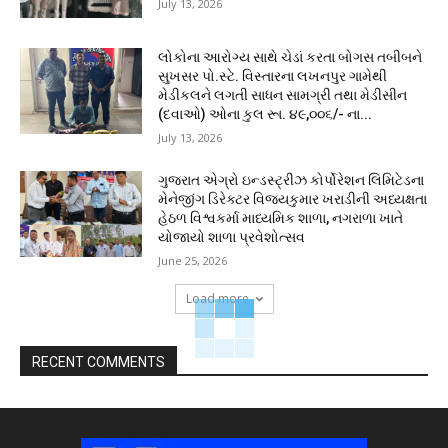
July 13, 2026
લોકોના આરોગ્ય સાથે ચેડાં કરતા બોગસ તબીબને
સુખસર પો.સ્ટે. વિસ્તારના લખનપુર ગામેથી
મેડીકલને લગતી સાધન સામગ્રી તથા મેડીસીન
(દવાઓ) ઓના કુલ રૂા. ૪૯,૦૦૬/- ના...
July 13, 2026
ગુજરાત એગ્રો ઇન્ડસ્ટ્રીઝ કોર્પોરેશન લિમિટેડના
મેનેજીંગ ડિરેક્ટર વિજયકુમાર ખરાડીની અધ્યક્ષતા
હેઠળ વિશ્વકર્મા માધ્યમિક શાળા, નગરાળા ખાતે
યોજાયો શાળા પ્રવેશોત્સવ
June 25, 2026
Load more
RECENT COMMENTS