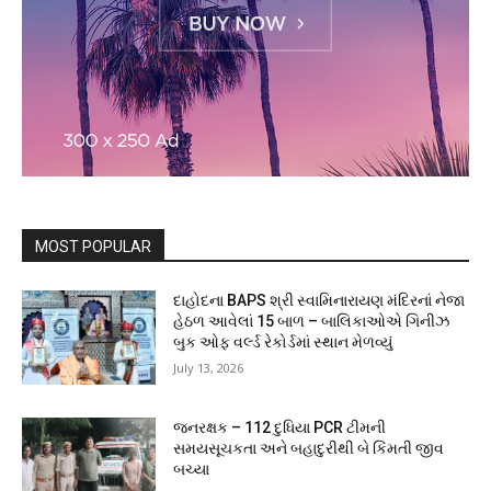
MOST POPULAR
દાહોદના BAPS શ્રી સ્વામિનારાયણ મંદિરનાં નેજા
હેઠળ આવેલાં 15 બાળ – બાલિકાઓએ ગિનીઝ
બુક ઓફ વર્લ્ડ રેકોર્ડમાં સ્થાન મેળવ્યું
July 13, 2026
જનરક્ષક – 112 દુધિયા PCR ટીમની
સમયસૂચકતા અને બહાદુરીથી બે કિંમતી જીવ
બચ્યા