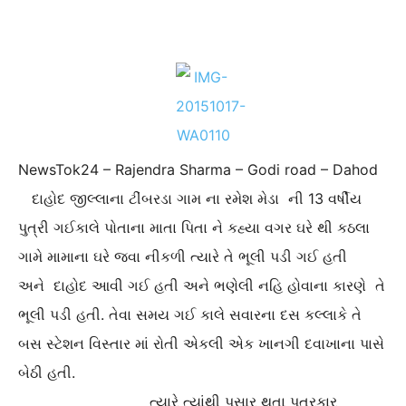
NewsTok24 – Rajendra Sharma – Godi road – Dahod
દાહોદ જીલ્લાના ટીંબરડા ગામ ના રમેશ મેડા ની 13 વર્ષીય
પુત્રી ગઈકાલે પોતાના માતા પિતા ને કહ્યા વગર ઘરે થી કઠલા
ગામે મામાના ઘરે જવા નીકળી ત્યારે તે ભૂલી પડી ગઈ હતી
અને દાહોદ આવી ગઈ હતી અને ભણેલી નહિ હોવાના કારણે તે
ભૂલી પડી હતી. તેવા સમય ગઈ કાલે સવારના દસ કલ્લાકે તે
બસ સ્ટેશન વિસ્તાર માં રોતી એકલી એક ખાનગી દવાખાના પાસે
બેઠી હતી.
ત્યારે ત્યાંથી પસાર થતા પત્રકાર