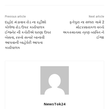
Previous article
Next article
દાહોદ મંડાવાવ રોડ ના રહીશો
ફતેપુરા ના સલરા ગામે 2
કોલેજ રોડ ઉપર કાર્યપાલક
મોટરસાયકલ વચ્ચે
ઈજનેર ની કચેરીએ ધરણા ઉપર
અકસ્માતમા ત્રણ વ્યક્તિ ને
બેસતા, રસ્તો સત્વરે બાનાવી
ઈજા
આપવાની બાહેધેરી આપતા
કાર્યપાલક
NewsTok24