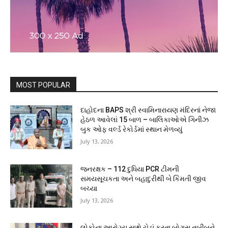
MOST POPULAR
દાહોદના BAPS શ્રી સ્વામિનારાયણ મંદિરનાં નેજા
હેઠળ આવેલાં 15 બાળ – બાલિકાઓએ ગિનીઝ
બુક ઓફ વર્લ્ડ રેકોર્ડમાં સ્થાન મેળવ્યું
July 13, 2026
જનરક્ષક – 112 દુધિયા PCR ટીમની
સમયસૂચકતા અને બહાદુરીથી બે કિંમતી જીવ
બચ્યા
July 13, 2026
લોકોના આરોગ્ય સાથે ચેડાં કરતા બોગસ તબીબને