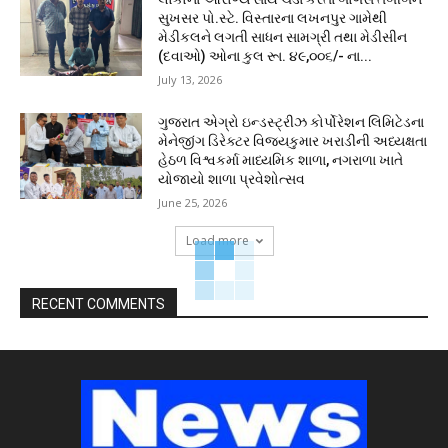
સુખસર પો.સ્ટે. વિસ્તારના લખનપુર ગામેથી
મેડીકલને લગતી સાધન સામગ્રી તથા મેડીસીન
(દવાઓ) ઓના કુલ રૂા. ૪૯,૦૦૬/- ના...
July 13, 2026
ગુજરાત એગ્રો ઇન્ડસ્ટ્રીઝ કોર્પોરેશન લિમિટેડના
મેનેજીંગ ડિરેક્ટર વિજયકુમાર ખરાડીની અધ્યક્ષતા
હેઠળ વિશ્વકર્મા માધ્યમિક શાળા, નગરાળા ખાતે
યોજાયો શાળા પ્રવેશોત્સવ
June 25, 2026
Load more
RECENT COMMENTS