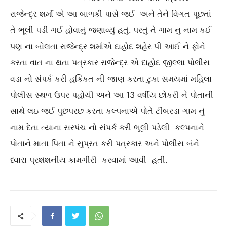
રાજેન્દ્ર શર્મા એ આ બાળકી પાસે જઈ અને તેને વિગત પૂછતાં
તે ભૂલી પડી ગઈ હોવાનું જણાવ્યું હતું. પરતું તે ગામ નુ નામ કઈ
પણ ના બોલતા રાજેન્દ્ર શર્માએ દાહોદ શહેર પી આઈ ને ફોને
કરતા વાત ના થતા પત્રકાર રાજેન્દ્ર એ દાહોદ જીલ્લા પોલીસ
વડા નો સંપર્ક કરી હકિકત ની જાણ કરતા ટુકા સમયમાં મહિલા
પોલીસ સ્થળ ઉપર પહોચી અને આ 13 વર્ષીય છોકરી ને પોતાની
સાથે લઇ જઈ પુછપરછ કરતા કલ્પનાએ પોતે ટીંબરડા ગામ નું
નામ દેતા ત્યાના સરપંચ નો સંપર્ક કરી ભૂલી પડેલી કલ્પનાને
પોતાને માતા પિતા ને સુપ્રત કરી પત્રકાર અને પોલીસ બંને
ધ્વારા પ્રશંશનીય કામગીરી કરવામાં આવી હતી.