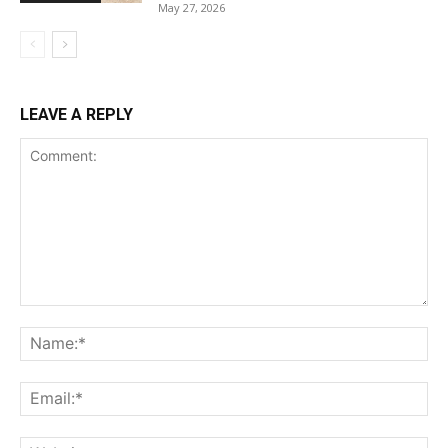
May 27, 2026
LEAVE A REPLY
Comment:
Na
Ema
Web