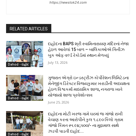
https://newstok24.com
RELATED ARTICLES
દાહોદના BAPS શ્રી સ્વામિનારાયણ મંદિરનાં નેજા
હેઠળ આવેલાં 15 બાળ – બાલિકાઓએ ગિનીઝ
બુક ઓફ વર્લ્ડ રેકોર્ડમાં સ્થાન મેળવ્યું
July 13, 2026
Dahod - દાહોદ
ગુજરાત એગ્રો ઇન્ડસ્ટ્રીઝ કોર્પોરેશન લિમિટેડના
મેનેજીંગ ડિરેક્ટર વિજયકુમાર ખરાડીની અધ્યક્ષતા
હેઠળ વિશ્વકર્મા માધ્યમિક શાળા, નગરાળા ખાતે
યોજાયો શાળા પ્રવેશોત્સવ
Dahod - દાહોદ
June 25, 2026
દાહોદના મોટી ખરજ ગામે ઘરમાં જ ગાંજો રાખી
વેચાણ કરતા આરોપીને કુલ ૧.૮૯૦ કિલો ગ્રામ
ગાંજો કિંમત રૂા.૯૪,૫૦૦/- ના મુદ્દામાલ સાથે
ઝડપી પાડતી દાહોદ...
Dahod - દાહોદ