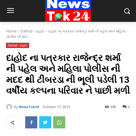
Home
Dahod - દાહોદ
દાહોદ ના પત્રકાર રાજેન્દ્ર શર્મા ની પહેલ અને મહિલા
પોલીસ ની મદદ...
Dahod - દાહોદ
દાહોદ ના પત્રકાર રાજેન્દ્ર શર્મા
ની પહેલ અને મહિલા પોલીસ ની
મદદ થી ટીંબરડા ની ભૂલી પડેલી 13
વર્ષીય કલ્પના પરિવાર ને પાછી મળી
By
NewsTok24
October 17, 2015
638
0