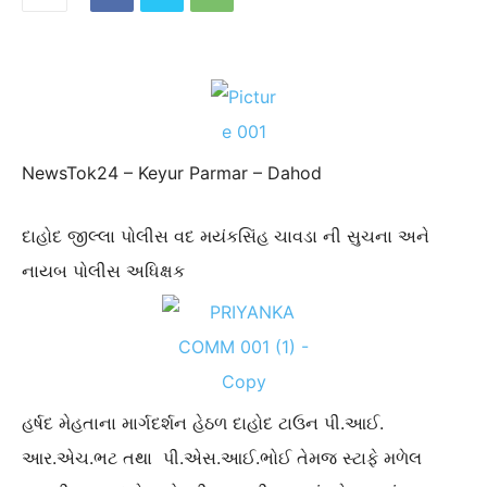
NewsTok24 – Keyur Parmar – Dahod
દાહોદ જીલ્લા પોલીસ વદ મયંકસિંહ ચાવડા ની સુચના અને
નાયબ પોલીસ અધિક્ષક
હર્ષદ મેહતાના માર્ગદર્શન હેઠળ દાહોદ ટાઉન પી.આઈ.
આર.એચ.ભટ તથા પી.એસ.આઈ.ભોઈ તેમજ સ્ટાફે મળેલ