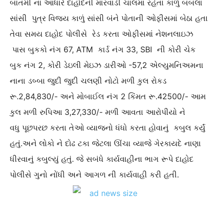
બાતમી ના આધારે દાહોદની મારવાડી ચાલમાં રહેતા કાળું બબલા
સાંસી પુત્ર વિજય કાળું સાંસી બંને પોતાની ઓફીસમાં બેઠા હતા
તેવા સમય દાહોદ પોલીસે રેડ કરતા ઓફીસમાં નેશનલાઇઝ
પાસ બુકકો નંગ 67, ATM કાર્ડ નંગ 33, SBI ની કોરી ચેક
બુક નંગ 2, કોરી ડેઇલી મેઇઝ ડારીઓ -57,2 એલ્યુમનિઅમના
નાના ડબ્બા જુદી જુદી ચલણી નોટો મળી કુલ રોકડ
રૂ.2,84,830/- અને મોબાઈલ નંગ 2 કિંમત રૂ.42500/- આમ
કુલ મળી રુપિઆ 3,27,330/- મળી આવતા આરોપીયો ને
વધુ પૂછપરછ કરતા તેઓ વ્યાજનો ધંધો કરતા હોવાનું કબુલ કર્યું
હતું.અને લોકો ને દોઢ ટકા જેટલા ઊંચા વ્યાજે ગેરકાયદે નાણા
ધીરવાનું કબુલ્યું હતું. જે સબંધે કાર્યવાહીના ભાગ રૂપે દાહોદ
પોલીસે ગુનો નોંધી અને આગળ ની કાર્યવાહી કરી હતી.