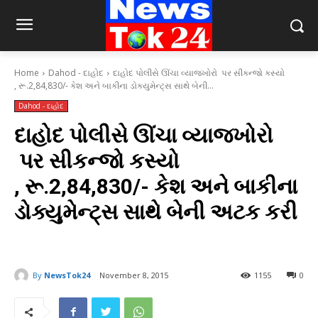
Home
Dahod - દાહોદ
દાહોદ પોલીસે ઊંચા વ્યાજખોરો પર સીકન્જો કસ્યો
, રૂ.2,84,830/- કેશ અને બાકીના ડોક્યુમેન્ટ્સ સાથે બેની...
Dahod - દાહોદ
દાહોદ પોલીસે ઊંચા વ્યાજખોરો
પર સીકન્જો કસ્યો
, રૂ.2,84,830/- કેશ અને બાકીના
ડોક્યુમેન્ટ્સ સાથે બેની અટક કરી
By
NewsTok24
November 8, 2015
1155
0