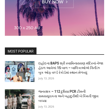
MOST POPULAR
દાહોદના BAPS શ્રી સ્વામિનારાયણ મંદિરનાં નેજા
હેઠળ આવેલાં 15 બાળ – બાલિકાઓએ ગિનીઝ
બુક ઓફ વર્લ્ડ રેકોર્ડમાં સ્થાન મેળવ્યું
July 13, 2026
જનરક્ષક – 112 દુધિયા PCR ટીમની
સમયસૂચકતા અને બહાદુરીથી બે કિંમતી જીવ
બચ્યા
July 13, 2026