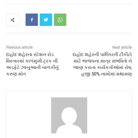
Previous article
Next article
દાહોદ શહેરના સ્ટેશન રોડ
દાહોદ શહેરની પાલિકાની ટીકીટો
વિસ્તારમાં કાળમુખી ટ્રક ની
માટે ભાજપના માત્ર સંભવિતો ને
અડફેટે ઝાબુઆની બાળકીનું
જાણ કરાતા કાર્યકર્તાઓમાં રોષ,
કરુણ મોત
હજી 50% નામોમાં મથામણ