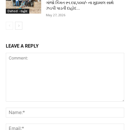
ગાંજો કિંમત રૂા.૯૪,૫૦૦/- ના મુદ્દામાલ સાથે
ઝડપી પાડતી દાહોદ...
Dahod - દાહોદ
May 27, 2026
LEAVE A REPLY
Comment:
Na
Ema