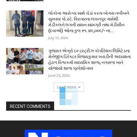
લોકોના આરોગ્ય સાથે ચેડાં કરતા બોગસ તબીબને
સુખસર પો.સ્ટે. વિસ્તારના લખનપુર ગામેથી
મેડીકલને લગતી સાધન સામગ્રી તથા મેડીસીન
(દવાઓ) ઓના કુલ રૂા. ૪૯,૦૦૬/- ના...
July 13, 2026
ગુજરાત એગ્રો ઇન્ડસ્ટ્રીઝ કોર્પોરેશન લિમિટેડના
મેનેજીંગ ડિરેક્ટર વિજયકુમાર ખરાડીની અધ્યક્ષતા
હેઠળ વિશ્વકર્મા માધ્યમિક શાળા, નગરાળા ખાતે
યોજાયો શાળા પ્રવેશોત્સવ
June 25, 2026
Load more
RECENT COMMENTS