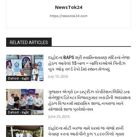
NewsTok24
https://newstok24.com
RELATED ARTICLES
દાહોદના BAPS શ્રી સ્વામિનારાયણ મંદિરનાં નેજા
હેઠળ આવેલાં 15 બાળ – બાલિકાઓએ ગિનીઝ
બુક ઓફ વર્લ્ડ રેકોર્ડમાં સ્થાન મેળવ્યું
July 13, 2026
Dahod - દાહોદ
ગુજરાત એગ્રો ઇન્ડસ્ટ્રીઝ કોર્પોરેશન લિમિટેડના
મેનેજીંગ ડિરેક્ટર વિજયકુમાર ખરાડીની અધ્યક્ષતા
હેઠળ વિશ્વકર્મા માધ્યમિક શાળા, નગરાળા ખાતે
યોજાયો શાળા પ્રવેશોત્સવ
Dahod - દાહોદ
June 25, 2026
દાહોદના મોટી ખરજ ગામે ઘરમાં જ ગાંજો રાખી
વેચાણ કરતા આરોપીને કુલ ૧.૮૯૦ કિલો ગ્રામ