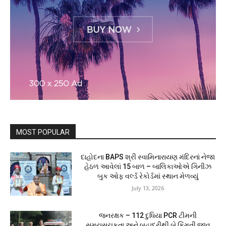
MOST POPULAR
દાહોદના BAPS શ્રી સ્વામિનારાયણ મંદિરનાં નેજા
હેઠળ આવેલાં 15 બાળ – બાલિકાઓએ ગિનીઝ
બુક ઓફ વર્લ્ડ રેકોર્ડમાં સ્થાન મેળવ્યું
July 13, 2026
જનરક્ષક – 112 દુધિયા PCR ટીમની
સમયસૂચકતા અને બહાદુરીથી બે કિંમતી જીવ