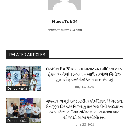
NewsTok24
https://newstok24.com
RELATED ARTICLES
દાહોદના BAPS શ્રી સ્વામિનારાયણ મંદિરનાં નેજા
હેઠળ આવેલાં 15 બાળ – બાલિકાઓએ ગિનીઝ
બુક ઓફ વર્લ્ડ રેકોર્ડમાં સ્થાન મેળવ્યું
July 13, 2026
Dahod - દાહોદ
ગુજરાત એગ્રો ઇન્ડસ્ટ્રીઝ કોર્પોરેશન લિમિટેડના
મેનેજીંગ ડિરેક્ટર વિજયકુમાર ખરાડીની અધ્યક્ષતા
હેઠળ વિશ્વકર્મા માધ્યમિક શાળા, નગરાળા ખાતે
યોજાયો શાળા પ્રવેશોત્સવ
Dahod - દાહોદ
June 25, 2026