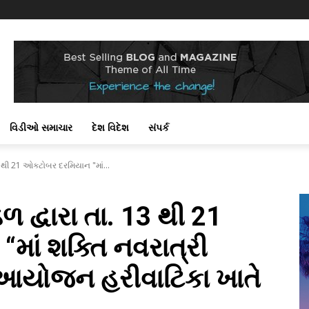
વિડીઓ સમાચાર
દેશ વિદેશ
સંપર્ક
13 થી 21 ઓક્ટોબર દરમિયાન "માં...
ળ દ્વારા તા. 13 થી 21
માં શક્તિ નવરાત્રી
 આયોજન હરીવાટિકા ખાતે