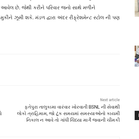
ં આવેલ છે. જેથી કરીને પરિવાર જનો સાથે મળીને
ને ઝૂમી શકે. મંડળ દ્વારા અંદર રીફ્રેશમેન્ટ સ્ટોલ ની પણ
Next article
ફતેપુરા તાલુકામા વારંવાર ખોરવાતી BSNL ની સેવાથી
ો
લોકો ત્રાહિમામ, જો ટૂંક સમયમાં સમસ્યાઓનો કાયમી
નિકાલ ન આવે તો ગાંધી ચિંધ્યા માર્ગે જવાની ચીમકી