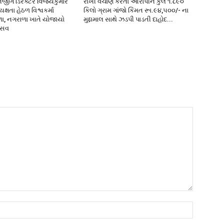
નેજીંગ ડિરેક્ટર વિજયકુમાર
રાખી વેચાણ કરતા આરોપીને કુલ ૧.૮૯૦
્ષતા હેઠળ વિશ્વકર્મા
કિલો ગ્રામ ગાંજો કિંમત રૂા.૯૪,૫૦૦/- ના
ળા, નગરાળા ખાતે યોજાયો
મુદ્દામાલ સાથે ઝડપી પાડતી દાહોદ...
ત્સવ
Name:*