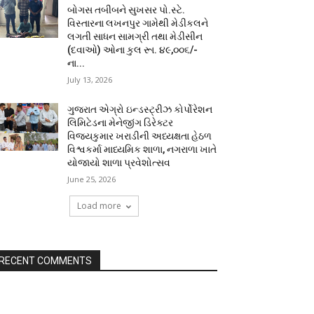
બોગસ તબીબને સુખસર પો.સ્ટે.
વિસ્તારના લખનપુર ગામેથી મેડીકલને
લગતી સાધન સામગ્રી તથા મેડીસીન
(દવાઓ) ઓના કુલ રૂા. ૪૯,૦૦૬/-
ના...
July 13, 2026
ગુજરાત એગ્રો ઇન્ડસ્ટ્રીઝ કોર્પોરેશન
લિમિટેડના મેનેજીંગ ડિરેક્ટર
વિજયકુમાર ખરાડીની અધ્યક્ષતા હેઠળ
વિશ્વકર્મા માધ્યમિક શાળા, નગરાળા ખાતે
યોજાયો શાળા પ્રવેશોત્સવ
June 25, 2026
Load more
RECENT COMMENTS