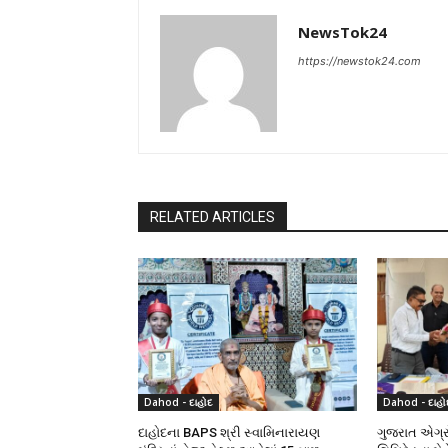
NewsTok24
https://newstok24.com
RELATED ARTICLES
Dahod - દાહોદ
Dahod - દાહો
દાહોદના BAPS શ્રી સ્વામિનારાયણ
ગુજરાત એગ્રો