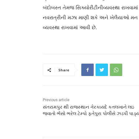
બંદોબસ્ત તેમજ સિક્યોરીટીનીવ્યવસ્થા રાખવામા
નવરાત્રીની મઝા માણી શકે અને ખેલૈયાઓ મન મુકી
વ્યવસ્થા રાખવામાં આવી છે.
Share
Previous article
સંતરામપુર થી રાજસ્થાન ગેરકાયદે કતલખાને લઇ
જવાતો ભેંસો ભરેલ ટેમ્પો ફતેપુરા પોલીસે ઝડપી પાડ્ય