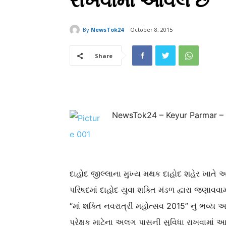
રાખવામાં આવેલ છે
By
NewsTok24
October 8, 2015
Share
NewsTok24 – Keyur Parmar –
દાહોદ જીલ્લાના મુખ્ય મથક દાહોદ શહેર ખાતે
પરિષદમાં દાહોદ યુવા શક્તિ મંડળ દ્વારા જણાવવા
“માં શક્તિ નવરાત્રી મહોત્સવ 2015” નું ભવ્
પ્રેક્ષક માટેના અલગ પાસની સુવિધા રાખવામાં 