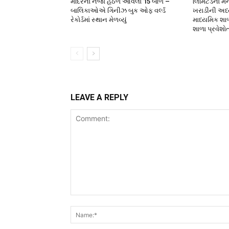
મંદિરનાં નેજા હેઠળ આવેલાં 15 બાળ –
લિમિટેડના મે
બાલિકાઓએ ગિનીઝ બુક ઓફ વર્લ્ડ
ખરાડીની અધ્યક
રેકોર્ડમાં સ્થાન મેળવ્યું
માધ્યમિક શા
શાળા પ્રવેશો
LEAVE A REPLY
Comment: