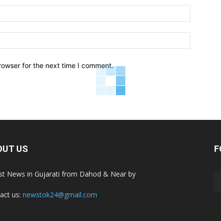
Email:*
Website:
rowser for the next time I comment.
OUT US
F
st News in Gujarati from Dahod & Near by
act us:
newstok24@gmail.com