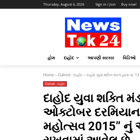
Thursday, August 6, 2026
Sign in / Join
Buy now!
હોમ
દાહોદ
આપણી સરકાર
વિડિઓ
Home
Dahod - દાહોદ
દાહોદ યુવા શક્તિ મંડળ દ્વારા તા. 
Dahod - દાહોદ
દાહોદ યુવા શક્તિ મંડ
ઓક્ટોબર દરમિયાન “
મહોત્સવ 2015” નું