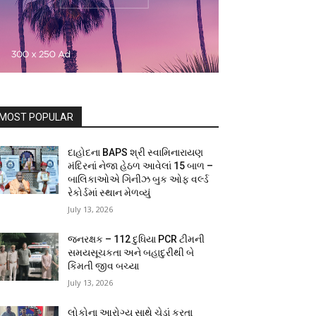
MOST POPULAR
દાહોદના BAPS શ્રી સ્વામિનારાયણ
મંદિરનાં નેજા હેઠળ આવેલાં 15 બાળ –
બાલિકાઓએ ગિનીઝ બુક ઓફ વર્લ્ડ
રેકોર્ડમાં સ્થાન મેળવ્યું
July 13, 2026
જનરક્ષક – 112 દુધિયા PCR ટીમની
સમયસૂચકતા અને બહાદુરીથી બે
કિંમતી જીવ બચ્યા
July 13, 2026
લોકોના આરોગ્ય સાથે ચેડાં કરતા