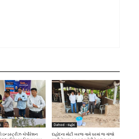
દ
Dahod - દાહોદ
 ઇન્ડસ્ટ્રીઝ કોર્પોરેશન
દાહોદના મોટી ખરજ ગામે ઘરમાં જ ગાંજો