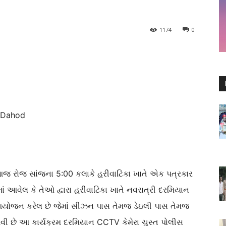
1174
0
 Dahod
 આજ રોજ સાંજના 5:00 કલાકે હરીવાટિકા ખાતે એક પત્રકાર
માં આવેલ કે તેઓ દ્વારા હરીવાટિકા ખાતે નવરાત્રી દરમિયાન
ય આયોજન કરેલ છે જેમાં સીઝન પાસ તેમજ ડેઇલી પાસ તેમજ
આવી છે આ કાર્યક્રમ દરમિયાન CCTV કેમેરા ચુસ્ત પોલીસ