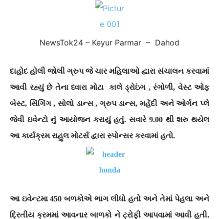
NewsTok24 – Keyur Parmar – Dahod
દાહોદ હોલી જોલી ગ્રુપ જે ચાર મહિલાઓ દ્વારા સંચાલન કરવામાં
આવી રહ્યું છે તેના ધ્વારા મોટા કાલે ડ્રોઇંગ , રંગોળી, વેસ્ટ ઓફ
બેસ્ટ, સિંગિંગ , સોલો ડાન્સ , ગ્રુપ ડાન્સ, મહેંદી અને ઓર્ગન પ્લે
જેવી ઇવેન્ટો નું આયોજન કરાયું હતું. સવારે 9.00 થી શરુ થયેલ
આ કાર્યક્રમ રાહુલ મોટર્સ દ્વારા સ્પોન્સર કરવામાં હતો.
આ ઇવેન્ટમા 450 બળકોએ ભાગ લીધો હતો અને તેમાં પેહલા અને
દ્રિતીય ક્રમમાં આવનાર બાળકો ને ટ્રોફી આપવામાં આવી હતી.