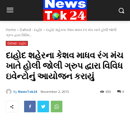
Home
Dahod - દાહોદ
દાહોદ શહેરના કેશવ માધવ રંગ મંચ ખાતે હોલી જોલી
ગ્રુપ દ્વારા વિવિધ...
Dahod - દાહોદ
દાહોદ શહેરના કેશવ માધવ રંગ મંચ
ખાતે હોલી જોલી ગ્રુપ દ્વારા વિવિધ
ઇવેન્ટોનું આયોજન કરાયું
By
NewsTok24
November 2, 2015
453
0