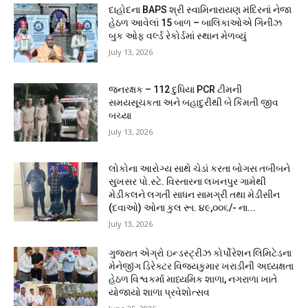
દાહોદના BAPS શ્રી સ્વામિનારાયણ મંદિરનાં નેજા
હેઠળ આવેલાં 15 બાળ – બાલિકાઓએ ગિનીઝ
બુક ઓફ વર્લ્ડ રેકોર્ડમાં સ્થાન મેળવ્યું
July 13, 2026
જનરક્ષક – 112 દુધિયા PCR ટીમની
સમયસૂચકતા અને બહાદુરીથી બે કિંમતી જીવ
બચ્યા
July 13, 2026
લોકોના આરોગ્ય સાથે ચેડાં કરતા બોગસ તબીબને
સુખસર પો.સ્ટે. વિસ્તારના લખનપુર ગામેથી
મેડીકલને લગતી સાધન સામગ્રી તથા મેડીસીન
(દવાઓ) ઓના કુલ રૂા. ૪૯,૦૦૬/- ના...
July 13, 2026
ગુજરાત એગ્રો ઇન્ડસ્ટ્રીઝ કોર્પોરેશન લિમિટેડના
મેનેજીંગ ડિરેક્ટર વિજયકુમાર ખરાડીની અધ્યક્ષતા
હેઠળ વિશ્વકર્મા માધ્યમિક શાળા, નગરાળા ખાતે
યોજાયો શાળા પ્રવેશોત્સવ