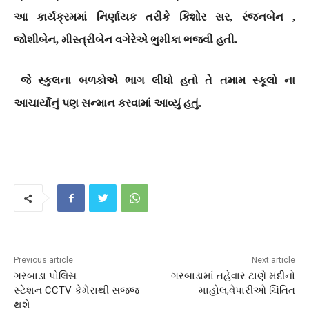
આ કાર્યક્રમમાં નિર્ણાયક તરીકે કિશોર સર, રંજનબેન ,
જોશીબેન, મીસ્ત્રીબેન વગેરેએ ભુમીકા ભજવી હતી.
જે સ્કુલના બળકોએ ભાગ લીધો હતો તે તમામ સ્કૂલો ના
આચાર્યોનું પણ સન્માન કરવામાં આવ્યું હતું.
Previous article
Next article
ગરબાડા પોલિસ
ગરબાડામાં તહેવાર ટાણે મંદીનો
સ્ટેશન CCTV કેમેરાથી સજ્જ
માહોલ,વેપારીઓ ચિંતિત
થશે