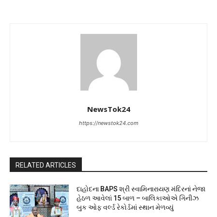
NewsTok24
https://newstok24.com
RELATED ARTICLES
દાહોદના BAPS શ્રી સ્વામિનારાયણ મંદિરનાં નેજા
હેઠળ આવેલાં 15 બાળ – બાલિકાઓએ ગિનીઝ
બુક ઓફ વર્લ્ડ રેકોર્ડમાં સ્થાન મેળવ્યું