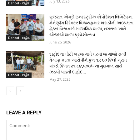
July 13, 2026
Dahod - દાહોદ
ગુજરાત એગ્રો ઇન્ડસ્ટ્રીઝ કોર્પોરેશન લિમિટેડના
મેનેજીંગ ડિરેક્ટર વિજયકુમાર ખરાડીની અધ્યક્ષતા
હેઠળ વિશ્વકર્મા માધ્યમિક શાળા, નગરાળા ખાતે
યોજાયો શાળા પ્રવેશોત્સવ
Dahod - દાહોદ
June 25, 2026
દાહોદના મોટી ખરજ ગામે ઘરમાં જ ગાંજો રાખી
વેચાણ કરતા આરોપીને કુલ ૧.૮૯૦ કિલો ગ્રામ
ગાંજો કિંમત રૂા.૯૪,૫૦૦/- ના મુદ્દામાલ સાથે
ઝડપી પાડતી દાહોદ...
Dahod - દાહોદ
May 27, 2026
LEAVE A REPLY