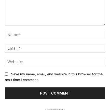
Comment:
Na
Ema
Web
Save my name, email, and website in this browser for the
next time I comment.
- Advertisment -