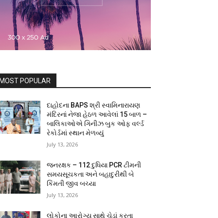
MOST POPULAR
દાહોદના BAPS શ્રી સ્વામિનારાયણ
મંદિરનાં નેજા હેઠળ આવેલાં 15 બાળ –
બાલિકાઓએ ગિનીઝ બુક ઓફ વર્લ્ડ
રેકોર્ડમાં સ્થાન મેળવ્યું
July 13, 2026
જનરક્ષક – 112 દુધિયા PCR ટીમની
સમયસૂચકતા અને બહાદુરીથી બે
કિંમતી જીવ બચ્યા
July 13, 2026
લોકોના આરોગ્ય સાથે ચેડાં કરતા