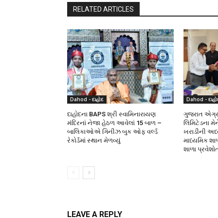
RELATED ARTICLES
Dahod - દાહોદ
Dahod - દાહો
દાહોદના BAPS શ્રી સ્વામિનારાયણ
ગુજરાત એગ્રો
મંદિરનાં નેજા હેઠળ આવેલાં 15 બાળ –
લિમિટેડના મે
બાલિકાઓએ ગિનીઝ બુક ઓફ વર્લ્ડ
ખરાડીની અધ્યક
રેકોર્ડમાં સ્થાન મેળવ્યું
માધ્યમિક શા
શાળા પ્રવેશો
LEAVE A REPLY