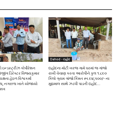
દ
Dahod - દાહોદ
 ઇન્ડસ્ટ્રીઝ કોર્પોરેશન
દાહોદના મોટી ખરજ ગામે ઘરમાં જ ગાંજો
નેજીંગ ડિરેક્ટર વિજયકુમાર
રાખી વેચાણ કરતા આરોપીને કુલ ૧.૮૯૦
્ષતા હેઠળ વિશ્વકર્મા
કિલો ગ્રામ ગાંજો કિંમત રૂા.૯૪,૫૦૦/- ના
ળા, નગરાળા ખાતે યોજાયો
મુદ્દામાલ સાથે ઝડપી પાડતી દાહોદ...
ત્સવ