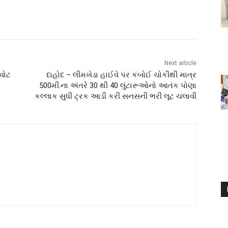
Next article
વોટ
દાહોદ – લીમખેડા હાઈવે પર કંબોઈ ચોકીથી માત્ર
500મી.ના અંતરે 30 થી 40 લુંટારૂઓનો આતંક પોણા
કલ્લાક સુધી ટ્રક આડી કરી સનસની ભરી લૂટ ચલાવી