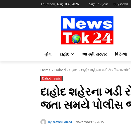
Thursday, August 6, 2026
Sign in / Join
Buy now!
હોમ
દાહોદ
આપણી સરકાર
વિડિઓ
Home
Dahod - દાહોદ
દાહોદ શહેરના ગડી રોડ વિસ્તારમાંથ
Dahod - દાહોદ
દાહોદ શહેરના ગડી રો
જતા સમયે પોલીસ જા
By
NewsTok24
November 5, 2015