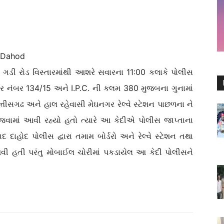
 Dahod
્તારમાંથી આશરે સવારના 11:00 કલાકે પોલીસ
્ટર નંબર 134/15 અને I.P.C. ની કલમ 380 મુજબના ગુનામાં
્તીસગઢ અને હાલ રહેવાસી મેઘનગર રેલ્વે સ્ટેશન પાછળના ને
 જવામાં આવી રહ્યો હતો ત્યારે આ કેદીએ પોલીસ જાપ્તાના
બાદ દાહોદ પોલીસ દ્વારા તમામ બોર્ડરો અને રેલ્વે સ્ટેશન તથા
વી હતી પરંતુ મોબાઈલ ચોરીમાં પકડાયેલ આ કેદી પોલીસને