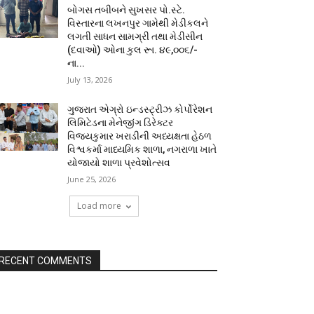
બોગસ તબીબને સુખસર પો.સ્ટે.
વિસ્તારના લખનપુર ગામેથી મેડીકલને
લગતી સાધન સામગ્રી તથા મેડીસીન
(દવાઓ) ઓના કુલ રૂા. ૪૯,૦૦૬/-
ના...
July 13, 2026
ગુજરાત એગ્રો ઇન્ડસ્ટ્રીઝ કોર્પોરેશન
લિમિટેડના મેનેજીંગ ડિરેક્ટર
વિજયકુમાર ખરાડીની અધ્યક્ષતા હેઠળ
વિશ્વકર્મા માધ્યમિક શાળા, નગરાળા ખાતે
યોજાયો શાળા પ્રવેશોત્સવ
June 25, 2026
Load more
RECENT COMMENTS