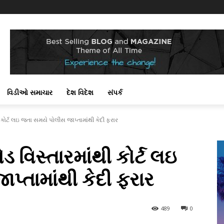
વિડીઓ સમાચાર
દેશ વિદેશ
સંપર્ક
ી કોર્ટ લઇ જતા સમયે પોલીસ જાપ્તામાંથી કેદી ફરાર
ડ વિસ્તારમાંથી કોર્ટ લઇ
પ્તામાંથી કેદી ફરાર
489
0