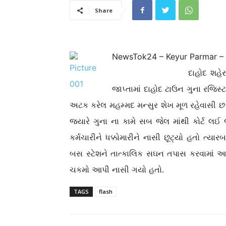
Share
NewsTok24 – Keyur Parmar –
દાહોદ શહેર ગડી રોડ વિસ
જાપ્તામાં દાહોદ ટાઉન ગુના રજિસ
અટક કરેલ મહમ્મદ મન્સુર શેખ મૂળ રહેવાસી છત
જયારે ગુના ના કામે સબ જેલ માંથી કોર્ટ લઈ
કર્મચારીને ધક્કોમારીને નાસી છૂટ્યો હતો ત્યાર
બસ સ્ટેશને તાત્કાલિક સઘન તપાસ કરવામાં આ
ચકમો આપી નાસી ગયો હતો.
TAGS
flash