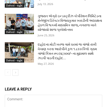
July 13, 2026
Dahod - દાહોદ
ગુજરાત એગ્રો ઇન્ડસ્ટ્રીઝ કોર્પોરેશન લિમિટેડના
મેનેજીંગ ડિરેક્ટર વિજયકુમાર ખરાડીની અધ્યક્ષતા
હેઠળ વિશ્વકર્મા માધ્યમિક શાળા, નગરાળા ખાતે
યોજાયો શાળા પ્રવેશોત્સવ
Dahod - દાહોદ
June 25, 2026
દાહોદના મોટી ખરજ ગામે ઘરમાં જ ગાંજો રાખી
વેચાણ કરતા આરોપીને કુલ ૧.૮૯૦ કિલો ગ્રામ
ગાંજો કિંમત રૂા.૯૪,૫૦૦/- ના મુદ્દામાલ સાથે
ઝડપી પાડતી દાહોદ...
Dahod - દાહોદ
May 27, 2026
LEAVE A REPLY