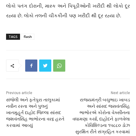
લોકો પતંગ દોરાની, માસ્ક અને પિપૂડીઓની ખરીદી થી લોકો દૂર
રહ્યા છે. લોકો તલની ચીકકીની પણ ખરીદી થી દૂર રહ્યા છે.
TAGS
flash
Previous article
Next article
સંજેલી અને ફતેપુરા તાલુકામાં
રાજ્યમંત્રી બચુભાઇ ખાબડ
નવીન રસ્તા અને પુલનું
અને સાંસદ જસવંતસિંહ
ખાતમુહૂર્ત દાહોદ જિલ્લા સાંસદ
ભાભોરએ કોરોના વેક્સીનના
જશવંતસિંહ ભાભોરના વરદ્દ હસ્તે
વધામણા કર્યા, દાહોદને ફાળવેલા
કરવામાં આવ્યું
કોવિશિલ્ડના ૧૫૮૮૦ ડોઝ
સુરક્ષિત રીતે સંગ્રહિત કરવામાં