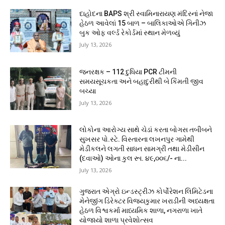
દાહોદના BAPS શ્રી સ્વામિનારાયણ મંદિરનાં નેજા
હેઠળ આવેલાં 15 બાળ – બાલિકાઓએ ગિનીઝ
બુક ઓફ વર્લ્ડ રેકોર્ડમાં સ્થાન મેળવ્યું
July 13, 2026
જનરક્ષક – 112 દુધિયા PCR ટીમની
સમયસૂચકતા અને બહાદુરીથી બે કિંમતી જીવ
બચ્યા
July 13, 2026
લોકોના આરોગ્ય સાથે ચેડાં કરતા બોગસ તબીબને
સુખસર પો.સ્ટે. વિસ્તારના લખનપુર ગામેથી
મેડીકલને લગતી સાધન સામગ્રી તથા મેડીસીન
(દવાઓ) ઓના કુલ રૂા. ૪૯,૦૦૬/- ના...
July 13, 2026
ગુજરાત એગ્રો ઇન્ડસ્ટ્રીઝ કોર્પોરેશન લિમિટેડના
મેનેજીંગ ડિરેક્ટર વિજયકુમાર ખરાડીની અધ્યક્ષતા
હેઠળ વિશ્વકર્મા માધ્યમિક શાળા, નગરાળા ખાતે
યોજાયો શાળા પ્રવેશોત્સવ