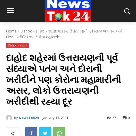
Home
Dahod - દાહોદ
દાહોદ શહેરમાં ઉત્તરાયણની પૂર્વ સંધ્યાએ પતંગ અને
દોરાની ખરીદીને પણ કોરોના મહામારીની...
Dahod - દાહોદ
દાહોદ શહેરમાં ઉત્તરાયણની પૂર્વ
સંધ્યાએ પતંગ અને દોરાની
ખરીદીને પણ કોરોના મહામારીની
અસર, લોકો ઉત્તરાયણની
ખરીદીથી રહ્યા દૂર
By
NewsTok24
January 13, 2021
67
0