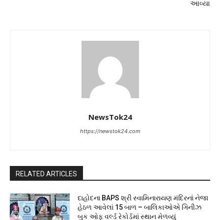
આવ્યા
NewsTok24
https://newstok24.com
RELATED ARTICLES
દાહોદના BAPS શ્રી સ્વામિનારાયણ મંદિરનાં નેજા
હેઠળ આવેલાં 15 બાળ – બાલિકાઓએ ગિનીઝ
બુક ઓફ વર્લ્ડ રેકોર્ડમાં સ્થાન મેળવ્યું