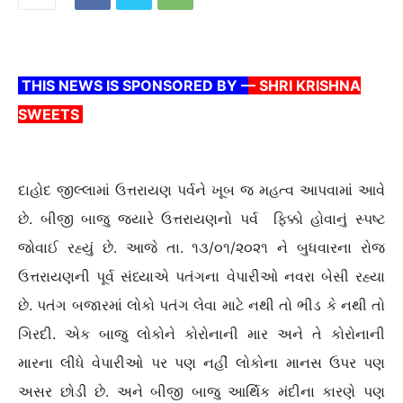
THIS NEWS IS SPONSORED BY –
– SHRI KRISHNA
SWEETS
દાહોદ જીલ્લામાં ઉત્તરાયણ પર્વને ખૂબ જ મહત્વ આપવામાં આવે
છે. બીજી બાજુ જ્યારે ઉત્તરાયણનો પર્વ ફિક્કો હોવાનું સ્પષ્ટ
જોવાઈ રહ્યું છે. આજે તા. ૧૩/૦૧/૨૦૨૧ ને બુધવારના રોજ
ઉત્તરાયણની પૂર્વ સંધ્યાએ પતંગના વેપારીઓ નવરા બેસી રહ્યા
છે. પતંગ બજારમાં લોકો પતંગ લેવા માટે નથી તો ભીડ કે નથી તો
ગિરદી. એક બાજુ લોકોને કોરોનાની માર અને તે કોરોનાની
મારના લીધે વેપારીઓ પર પણ નહીં લોકોના માનસ ઉપર પણ
અસર છોડી છે. અને બીજી બાજુ આર્થિક મંદીના કારણે પણ