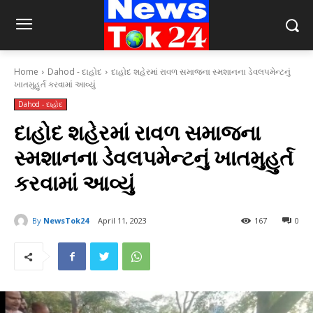
Home
Dahod - દાહોદ
દાહોદ શહેરમાં રાવળ સમાજના સ્મશાનના ડેવલપમેન્ટનું
ખાતમુહુર્ત કરવામાં આવ્યું
Dahod - દાહોદ
દાહોદ શહેરમાં રાવળ સમાજના
સ્મશાનના ડેવલપમેન્ટનું ખાતમુહુર્ત
કરવામાં આવ્યું
By
NewsTok24
April 11, 2023
167
0