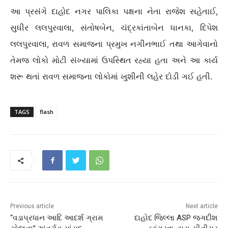
આ પ્રસંગે દાહોદ નગર પાલિકા પક્ષના નેતા રાજેશ સહેતાઈ,
સુધીર લલપુરવાલા, સંતોષબેન, ચંદ્રકાંતાબેન ધાનકા, દિપેશ
લલપુરવાલા, રાવળ સમાજના પ્રમુખ નગીનભાઈ તથા આગેવાનો
તેમજ લોકો મોટી સંખ્યામાં ઉપસ્થિત રહ્યા હતા અને આ કાર્ય
શરૂ થતાં રાવળ સમાજના લોકોમાં ખુશીની લહેર દોડી ગઈ હતી.
TAGS
flash
Previous article
Next article
“વડાપ્રધાન આદિ આદર્શ ગ્રામ
દાહોદ જિલ્લા ASP જગદીશ