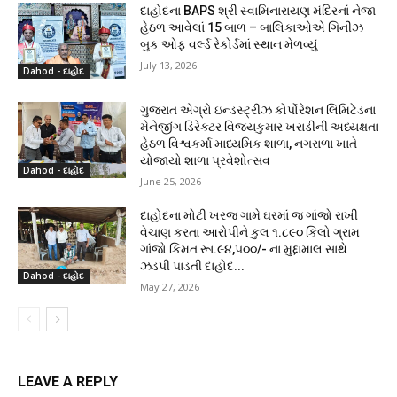
દાહોદના BAPS શ્રી સ્વામિનારાયણ મંદિરનાં નેજા
હેઠળ આવેલાં 15 બાળ – બાલિકાઓએ ગિનીઝ
બુક ઓફ વર્લ્ડ રેકોર્ડમાં સ્થાન મેળવ્યું
July 13, 2026
Dahod - દાહોદ
ગુજરાત એગ્રો ઇન્ડસ્ટ્રીઝ કોર્પોરેશન લિમિટેડના
મેનેજીંગ ડિરેક્ટર વિજયકુમાર ખરાડીની અધ્યક્ષતા
હેઠળ વિશ્વકર્મા માધ્યમિક શાળા, નગરાળા ખાતે
યોજાયો શાળા પ્રવેશોત્સવ
Dahod - દાહોદ
June 25, 2026
દાહોદના મોટી ખરજ ગામે ઘરમાં જ ગાંજો રાખી
વેચાણ કરતા આરોપીને કુલ ૧.૮૯૦ કિલો ગ્રામ
ગાંજો કિંમત રૂા.૯૪,૫૦૦/- ના મુદ્દામાલ સાથે
ઝડપી પાડતી દાહોદ...
Dahod - દાહોદ
May 27, 2026
LEAVE A REPLY