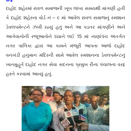
દાહોદ શહેરમાં રાવળ સમાજની ખૂબ લાંબા સમયથી માંગણી હતી
કે દાહોદ શહેરના વોર્ડ નં – ૯ માં આવેલ રાવળ સમાજનું સ્મશાન
ડેવલપમેન્ટને ઝંખી રહ્યું હતું અને આ પડતર માંગણીને અને
આગેવાનોની રજૂઆતોને ધ્યાને લઈ 15 માં નાણાંપંચ અંતર્ગત
નગર પાલિકા દ્વારા આ કામને મંજૂરી આપતા આજે દાહોદ
વનખંડી હનુમાન મંદિરની સામે આવેલ સ્મશાનના ડેવલપમેન્ટનું
ખાતમુહૂર્ત દાહોદ નગર સેવા સદનના પ્રમુખ રીના પંચાલના વરદ્દ
હસ્તે કરવામાં આવ્યું હતું.