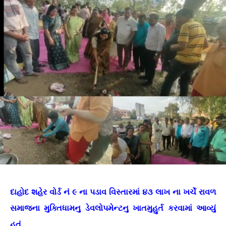
દાહોદ શહેર વોર્ડ નં ૯ ના પડાવ વિસ્તારમાં ૪૩ લાખ ના ખર્ચે રાવળ
સમાજના મુક્તિધામનુ ડેવલોપમેન્ટનુ ખાતમુહુર્ત કરવામાં આવ્યું
હતું