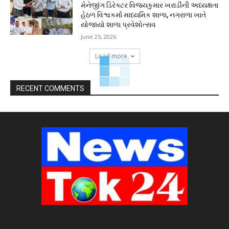
મેનેજીંગ ડિરેક્ટર વિજયકુમાર ખરાડીની અધ્યક્ષતા
હેઠળ વિશ્વકર્મા માધ્યમિક શાળા, નગરાળા ખાતે
યોજાયો શાળા પ્રવેશોત્સવ
June 25, 2026
Load more
RECENT COMMENTS