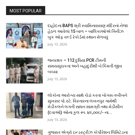
MOST POPULAR
દાહોદના BAPS શ્રી સ્વામિનારાયણ મંદિરનાં નેજા
હેઠળ આવેલાં 15 બાળ – બાલિકાઓએ ગિનીઝ
બુક ઓફ વર્લ્ડ રેકોર્ડમાં સ્થાન મેળવ્યું
July 13, 2026
જનરક્ષક – 112 દુધિયા PCR ટીમની
સમયસૂચકતા અને બહાદુરીથી બે કિંમતી જીવ
બચ્યા
July 13, 2026
લોકોના આરોગ્ય સાથે ચેડાં કરતા બોગસ તબીબને
સુખસર પો.સ્ટે. વિસ્તારના લખનપુર ગામેથી
મેડીકલને લગતી સાધન સામગ્રી તથા મેડીસીન
(દવાઓ) ઓના કુલ રૂા. ૪૯,૦૦૬/- ના...
July 13, 2026
ગુજરાત એગ્રો ઇન્ડસ્ટ્રીઝ કોર્પોરેશન લિમિટેડના