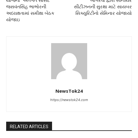
યોજના” અંતર્ગત સાંસદ
બાંગરવા દ્વારા સીનીયર
જસવંતસિંહ ભાભોરની
સીટીઝનની સુરક્ષા માટે સાયબર
અધ્યક્ષતામાં સમીક્ષા બેઠક
સિક્યુરિટીનો સેમિનાર યોજાયો
યોજાઇ
NewsTok24
https://newstok24.com
RELATED ARTICLES