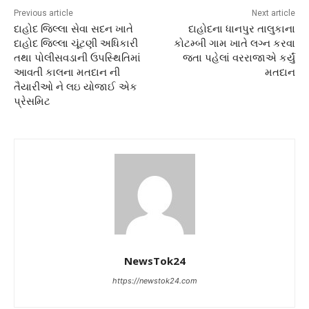
Previous article
Next article
દાહોદ જિલ્લા સેવા સદન ખાતે
દાહોદના ધાનપુર તાલુકાના
દાહોદ જિલ્લા ચૂંટણી અધિકારી
કોટમ્બી ગામ ખાતે લગ્ન કરવા
તથા પોલીસવડાની ઉપસ્થિતિમાં
જતા પહેલાં વરરાજાએ કર્યું
આવતી કાલના મતદાન ની
મતદાન
તૈયારીઓ ને લઇ યોજાઈ એક
પ્રેસમિટ
NewsTok24
https://newstok24.com