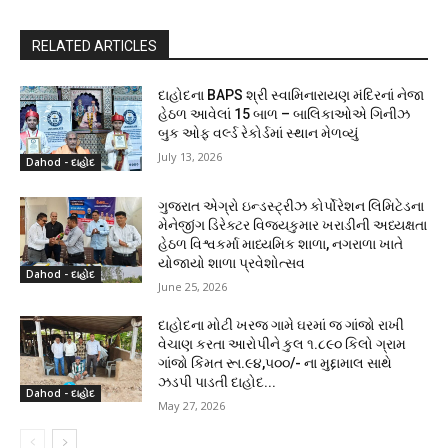
RELATED ARTICLES
દાહોદના BAPS શ્રી સ્વામિનારાયણ મંદિરનાં નેજા
હેઠળ આવેલાં 15 બાળ – બાલિકાઓએ ગિનીઝ
બુક ઓફ વર્લ્ડ રેકોર્ડમાં સ્થાન મેળવ્યું
July 13, 2026
Dahod - દાહોદ
ગુજરાત એગ્રો ઇન્ડસ્ટ્રીઝ કોર્પોરેશન લિમિટેડના
મેનેજીંગ ડિરેક્ટર વિજયકુમાર ખરાડીની અધ્યક્ષતા
હેઠળ વિશ્વકર્મા માધ્યમિક શાળા, નગરાળા ખાતે
યોજાયો શાળા પ્રવેશોત્સવ
Dahod - દાહોદ
June 25, 2026
દાહોદના મોટી ખરજ ગામે ઘરમાં જ ગાંજો રાખી
વેચાણ કરતા આરોપીને કુલ ૧.૮૯૦ કિલો ગ્રામ
ગાંજો કિંમત રૂા.૯૪,૫૦૦/- ના મુદ્દામાલ સાથે
ઝડપી પાડતી દાહોદ...
Dahod - દાહોદ
May 27, 2026