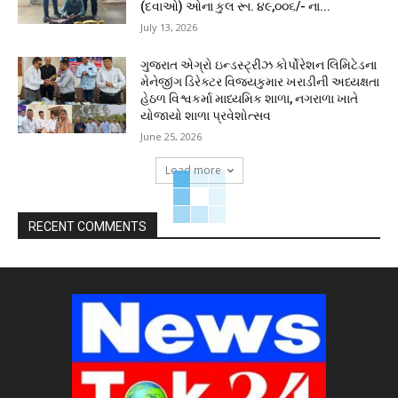
(દવાઓ) ઓના કુલ રૂા. ૪૯,૦૦૬/- ના...
July 13, 2026
ગુજરાત એગ્રો ઇન્ડસ્ટ્રીઝ કોર્પોરેશન લિમિટેડના
મેનેજીંગ ડિરેક્ટર વિજયકુમાર ખરાડીની અધ્યક્ષતા
હેઠળ વિશ્વકર્મા માધ્યમિક શાળા, નગરાળા ખાતે
યોજાયો શાળા પ્રવેશોત્સવ
June 25, 2026
Load more
RECENT COMMENTS