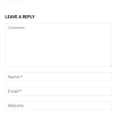
LEAVE A REPLY
Comment:
Na
Ema
Web