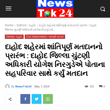
Home
Dahod - દાહોદ
દાહોદ શહેરમાં શાંતિપૂર્ણ મતદાનનો પ્રારંભ : દાહોદ
જિલ્લા ચુંટણી અધિકારી યોગેશ નિરગુડેએ...
Dahod - દાહોદ
Our Government - આપણી સરકાર
દાહોદ શહેરમાં શાંતિપૂર્ણ મતદાનનો
પ્રારંભ : દાહોદ જિલ્લા ચુંટણી
અધિકારી યોગેશ નિરગુડેએ પોતાના
સહપરિવાર સાથે કર્યું મતદાન
By
NewsTok24
May 7, 2024
123
0