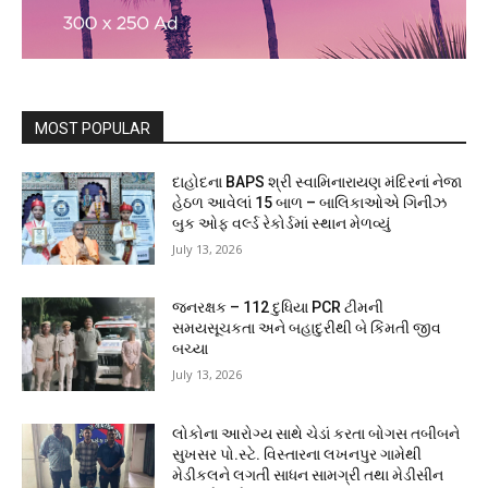
MOST POPULAR
દાહોદના BAPS શ્રી સ્વામિનારાયણ મંદિરનાં નેજા
હેઠળ આવેલાં 15 બાળ – બાલિકાઓએ ગિનીઝ
બુક ઓફ વર્લ્ડ રેકોર્ડમાં સ્થાન મેળવ્યું
July 13, 2026
જનરક્ષક – 112 દુધિયા PCR ટીમની
સમયસૂચકતા અને બહાદુરીથી બે કિંમતી જીવ
બચ્યા
July 13, 2026
લોકોના આરોગ્ય સાથે ચેડાં કરતા બોગસ તબીબને
સુખસર પો.સ્ટે. વિસ્તારના લખનપુર ગામેથી
મેડીકલને લગતી સાધન સામગ્રી તથા મેડીસીન