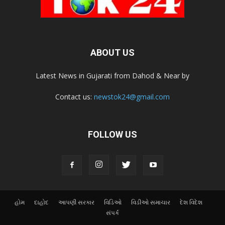
ABOUT US
Latest News in Gujarati from Dahod & Near by
Contact us:
newstok24@gmail.com
FOLLOW US
હોમ
દાહોદ
આપણી સરકાર
વિડિઓ
વિડીઓ સમાચાર
દેશ વિદેશ
સંપર્ક