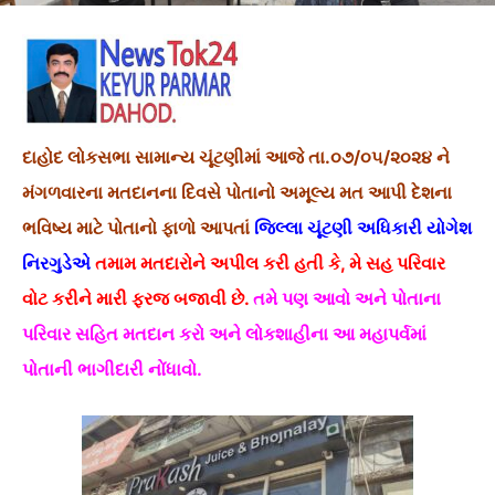
દાહોદ લોકસભા સામાન્ય ચૂંટણીમાં આજે તા.૦૭/૦૫/૨૦૨૪ ને
મંગળવારના મતદાનના દિવસે પોતાનો અમૂલ્ય મત આપી દેશના
ભવિષ્ય માટે પોતાનો ફાળો આપતાં
જિલ્લા ચૂંટણી અધિકારી યોગેશ
નિરગુડેએ
તમામ મતદારોને અપીલ કરી હતી કે, મે સહ પરિવાર
વોટ કરીને મારી ફરજ બજાવી છે.
તમે પણ આવો અને પોતાના
પરિવાર સહિત મતદાન કરો અને લોકશાહીના આ મહાપર્વમાં
પોતાની ભાગીદારી નોંધાવો.