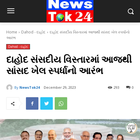
Home
Dahod - દાહોદ
દાહોદ સંસદીય વિસ્તારમાં આજથી સાંસદ ખેલ સ્પર્ધાનો
આરંભ
Dahod - દાહોદ
દાહોદ સંસદીય વિસ્તારમાં આજથી
સાંસદ ખેલ સ્પર્ધાનો આરંભ
By
NewsTok24
December 29, 2023
293
0