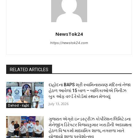
NewsTok24
https://newstok24.com
RELATED ARTICLES
દાહોદના BAPS શ્રી સ્વામિનારાયણ મંદિરનાં નેજા
હેઠળ આવેલાં 15 બાળ – બાલિકાઓએ ગિનીઝ
બુક ઓફ વર્લ્ડ રેકોર્ડમાં સ્થાન મેળવ્યું
July 13, 2026
Dahod - દાહોદ
ગુજરાત એગ્રો ઇન્ડસ્ટ્રીઝ કોર્પોરેશન લિમિટેડના
મેનેજીંગ ડિરેક્ટર વિજયકુમાર ખરાડીની અધ્યક્ષતા
હેઠળ વિશ્વકર્મા માધ્યમિક શાળા, નગરાળા ખાતે
યોજાયો શાળા પ્રવેશોત્સવ