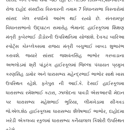
રોજ દાહોદ સંસદીય વિસ્તારની તમામ 7 વિધાનસભા વિસ્તારોમાં
સાંસદ ખેલ સ્પર્ધાનો આરંભ થઈ રહ્યો છે. સંતરામપુર
વિધાનસભાનો ઉદ્ઘાટન સમારોહ ભેમાનંદ હાઈસ્કૂલમા શિક્ષણ
મંત્રી કુબેરભાઈ ડીંડોરની ઉપસ્થિતિમા યોજાશે. દેવગઢ બારિઆ
સ્પોર્ટ્સ કોમ્પ્લેક્સમા રાજ્ય મંત્રી બચુભાઈ ખાબડ શુભારંભ
કરાવશે. જયારે સાંસદ જશવંતસિંહ ભાભોર ગરબાડાના
અભલોડમાં શ્રી પાંડુરંગ હાઈસ્કૂલમાં જિલ્લા પંચાયત પ્રમુખ
કરણસિંહ ડામોર અને ધારાસભ્ય મહેન્દ્રભાઈ ભાભોર સાથે ખાસ
ઉપસ્થિત રહેશે. ફતેપુરા ની આઈ.કે. દેસાઈ હાઈસ્કૂલમા
ધારાસભ્ય રમેશભાઈ કટારા, ઝાલોદના પાવડી એસઆરપી મેદાન
પર ધારાસભ્ય મહેશભાઈ ભુરિયા, લીમખેડામા સીંગવડ
જે.એલ.શેઠ હાઈસ્કૂલમા ધારાસભ્ય શૈલેષભાઈ ભાભોર, દાહોદમા
ખરેડી એકલવ્ય સ્કુલમાં ધારાસભ્ય કનૈયાલાલ કિશોરી ઉપસ્થિત
રહેશે.