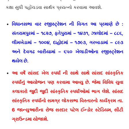
કક્ષા સુધી પહોંચડવા સાર્થક પ્રયત્નો કરવામા આવશે.
વિધાનસભા વાર રજીસ્ટ્રેશન ની વિગત આ પ્રમાણે છે :
સંતરામપુરમાં – ૧૮૨૭, ફતેપુરામાં – ૧૪૩૧, ઝાલોદમાં – ૮૮૬,
લીમખેડામાં – ૧૦૦૪, દાહોદમાં – ૧૭૯૩, ગરબાડામાં – ૮૯૩
અને દેવગઢ બારીયામાં – ૬૫૦ ખેલાડીઓના રજીસ્ટ્રેશન
થયેલ છે.
આ વર્ષે સાંસદ ખેલ સ્પર્ધા ની સાથે સાથે સાંસદ સાંસ્કૃતિક
સ્પર્ધાનું આયોજન પણ કરવામા આવ્યુ છે. જેમા વિવિધ યુવા
કલાકારો જુદી જુદી સાંસ્કૃતિક સ્પર્ધાઓમાં ભાગ લેશે. સાંસદ
સાંસ્કૃતિક સ્પર્ધાનો સમગ્ર લોકસભા વિસ્તારનો કાર્યક્રમ તા.
6 જાન્યુઆરીના રોજ સરદાર પટેલ ઈન્ડોર સ્ટેડિયમ, સીટી
ગ્રાઉન્ડમા યોજાશે.