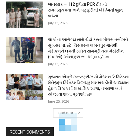
જનરક્ષક – 112 દુધિયા PCR ટીમની
સમયસૂચકતા અને બહાદુરીથી બે કિંમતી જીવ
બચ્યા
July 13, 2026
લોકોના આરોગ્ય સાથે ચેડાં કરતા બોગસ તબીબને
સુખસર પો.સ્ટે. વિસ્તારના લખનપુર ગામેથી
મેડીકલને લગતી સાધન સામગ્રી તથા મેડીસીન
(દવાઓ) ઓના કુલ રૂા. ૪૯,૦૦૬/- ના...
July 13, 2026
ગુજરાત એગ્રો ઇન્ડસ્ટ્રીઝ કોર્પોરેશન લિમિટેડના
મેનેજીંગ ડિરેક્ટર વિજયકુમાર ખરાડીની અધ્યક્ષતા
હેઠળ વિશ્વકર્મા માધ્યમિક શાળા, નગરાળા ખાતે
યોજાયો શાળા પ્રવેશોત્સવ
June 25, 2026
Load more
RECENT COMMENTS