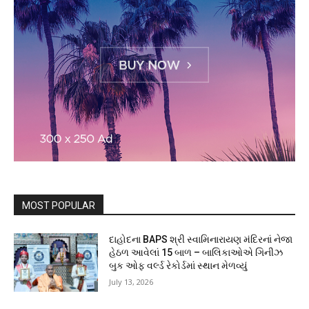
MOST POPULAR
દાહોદના BAPS શ્રી સ્વામિનારાયણ મંદિરનાં નેજા
હેઠળ આવેલાં 15 બાળ – બાલિકાઓએ ગિનીઝ
બુક ઓફ વર્લ્ડ રેકોર્ડમાં સ્થાન મેળવ્યું
July 13, 2026