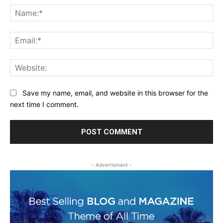
Na
Ema
Web
Save my name, email, and website in this browser for the
next time I comment.
- Advertisment -