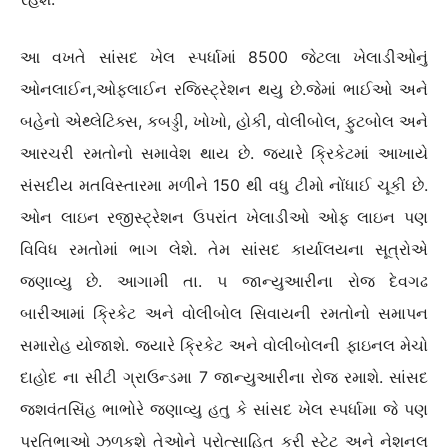
આ વખતે સાંસદ ખેલ સ્પર્ધામાં 8500 જેટલા ખેલાડીઓનું
ઓનલાઈન,ઓફલાઈન રજિસ્ટ્રેશન થયુ છે.જેમાં ભાઈઓ અને
બહેનો એથ્લેટિક્સ, કબડ્ડી, ખોખો, હોકી, વોલીબોલ, ફુટબોલ અને
આરચરી રમતોનો સમાવેશ થાય છે. જ્યારે ક્રિકેટમાં આખાયે
સંસદીય મતવિસ્તારમા મળીને 150 થી વધુ ટીમો નોંધાઈ ચૂકી છે.
ઓન લાઇન રજીસ્ટ્રેશન ઉપરાંત ખેલાડીઓ ઓફ લાઇન પણ
વિવિધ રમતોમાં ભાગ લેશે. તેમ સાંસદ કાર્યાલયના સૂત્રોએ
જણાવ્યુ છે. આગામી તા. ૫ જાન્યુઆરીના રોજ દેવગઢ
બારીઆમાં ક્રિકેટ અને વોલીબોલ સિવાયની રમતોનો સમાપન
સમારોહ યોજાશે. જ્યારે ક્રિકેટ અને વોલીબોલની ફાઇનલ મેચો
દાહોદ ના સીટી ગ્રાઉન્ડમા 7 જાન્યુઆરીના રોજ રમાશે. સાંસદ
જશવંતસિંહ ભાભોરે જણાવ્યુ હતુ કે સાંસદ ખેલ સ્પર્ધામા જે પણ
પ્રતિભાઓ ઝળકશે તેઓને પ્રોત્સાહિત કરી સ્ટેટ અને નેશનલ