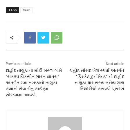
TAGS
flash
Previous article
Next article
દાહોદ તાલુકાના મોટી ખરજ ગામે
દાહોદ સાંસદ ખેલ સ્પર્ધા અંતર્ગત
“સંકલ્પ વિકસીત ભારત યાત્રા”
“ક્રિકેટ ટુર્નામેન્ટ” નો દાહોદ
અંતર્ગત ૯માં તબક્કાનો તાલુકા
તાલુકા ધારાસભ્ય કનૈયાલાલ
કક્ષાનો સેવા સેતુ કાર્યક્ર્મ
કિશોરીએ કરાવ્યો પ્રારંભ
યોજવામાં આવ્યો