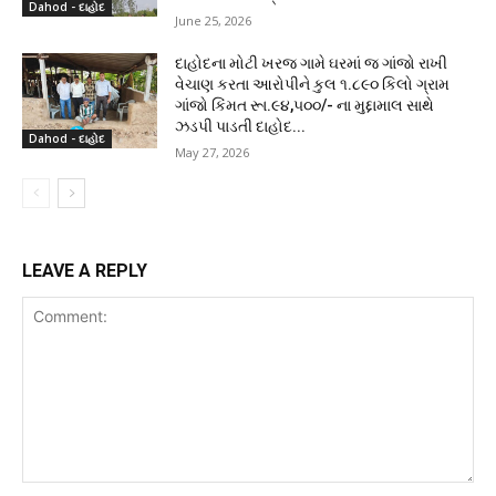
Dahod - દાહોદ
June 25, 2026
દાહોદના મોટી ખરજ ગામે ઘરમાં જ ગાંજો રાખી
વેચાણ કરતા આરોપીને કુલ ૧.૮૯૦ કિલો ગ્રામ
ગાંજો કિંમત રૂા.૯૪,૫૦૦/- ના મુદ્દામાલ સાથે
ઝડપી પાડતી દાહોદ...
Dahod - દાહોદ
May 27, 2026
LEAVE A REPLY
Comment: