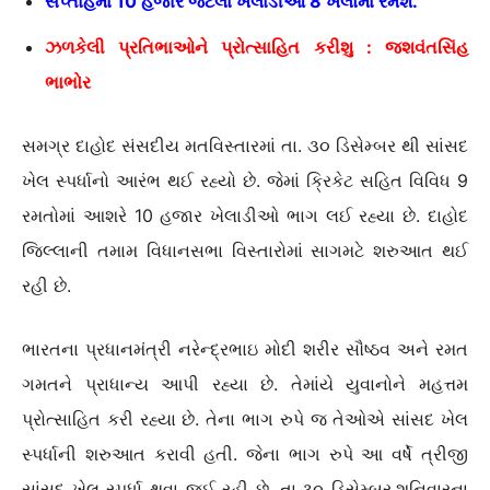
સપ્તાહમા 10 હજાર જેટલા ખેલાડીઓ 8 ખેલોમા રમશે.
ઝળકેલી પ્રતિભાઓને પ્રોત્સાહિત કરીશુ : જશવંતસિંહ
ભાભોર
સમગ્ર દાહોદ સંસદીય મતવિસ્તારમાં તા. ૩૦ ડિસેમ્બર થી સાંસદ
ખેલ સ્પર્ધાનો આરંભ થઈ રહ્યો છે. જેમાં ક્રિકેટ સહિત વિવિધ 9
રમતોમાં આશરે 10 હજાર ખેલાડીઓ ભાગ લઈ રહ્યા છે. દાહોદ
જિલ્લાની તમામ વિધાનસભા વિસ્તારોમાં સાગમટે શરુઆત થઈ
રહી છે.
ભારતના પ્રધાનમંત્રી નરેન્દ્રભાઇ મોદી શરીર સૌષ્ઠવ અને રમત
ગમતને પ્રાધાન્ય આપી રહ્યા છે. તેમાંયે યુવાનોને મહત્તમ
પ્રોત્સાહિત કરી રહ્યા છે. તેના ભાગ રુપે જ તેઓએ સાંસદ ખેલ
સ્પર્ધાની શરુઆત કરાવી હતી. જેના ભાગ રુપે આ વર્ષે ત્રીજી
સાંસદ ખેલ સ્પર્ધા થવા જઈ રહી છે. તા.૩૦ ડિસેમ્બર,શનિવારના