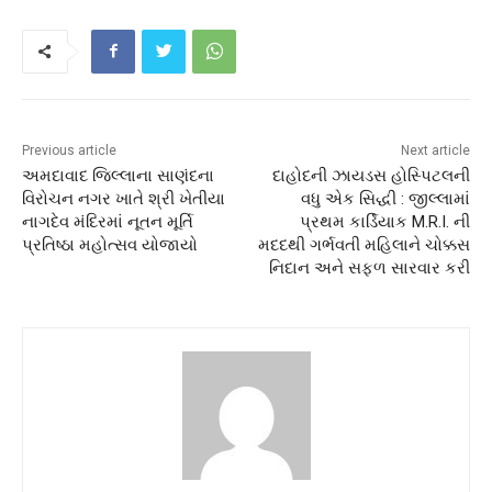
Previous article
Next article
અમદાવાદ જિલ્લાના સાણંદના
દાહોદની ઝાયડસ હોસ્પિટલની
વિરોચન નગર ખાતે શ્રી ખેતીયા
વધુ એક સિદ્ધી : જીલ્લામાં
નાગદેવ મંદિરમાં નૂતન મૂર્તિ
પ્રથમ કાર્ડિયાક M.R.I. ની
પ્રતિષ્ઠા મહોત્સવ યોજાયો
મદદથી ગર્ભવતી મહિલાને ચોક્કસ
નિદાન અને સફળ સારવાર કરી