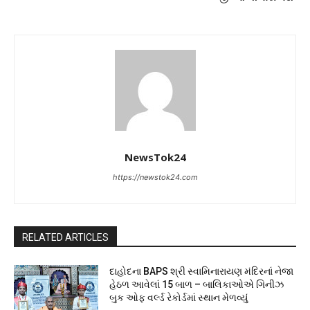
NewsTok24
https://newstok24.com
RELATED ARTICLES
દાહોદના BAPS શ્રી સ્વામિનારાયણ મંદિરનાં નેજા
હેઠળ આવેલાં 15 બાળ – બાલિકાઓએ ગિનીઝ
બુક ઓફ વર્લ્ડ રેકોર્ડમાં સ્થાન મેળવ્યું