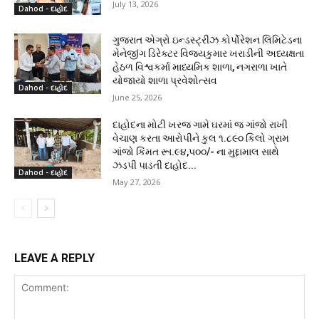
July 13, 2026
Dahod - દાહોદ
ગુજરાત એગ્રો ઇન્ડસ્ટ્રીઝ કોર્પોરેશન લિમિટેડના
મેનેજીંગ ડિરેક્ટર વિજયકુમાર ખરાડીની અધ્યક્ષતા
હેઠળ વિશ્વકર્મા માધ્યમિક શાળા, નગરાળા ખાતે
યોજાયો શાળા પ્રવેશોત્સવ
Dahod - દાહોદ
June 25, 2026
દાહોદના મોટી ખરજ ગામે ઘરમાં જ ગાંજો રાખી
વેચાણ કરતા આરોપીને કુલ ૧.૮૯૦ કિલો ગ્રામ
ગાંજો કિંમત રૂા.૯૪,૫૦૦/- ના મુદ્દામાલ સાથે
ઝડપી પાડતી દાહોદ...
Dahod - દાહોદ
May 27, 2026
LEAVE A REPLY