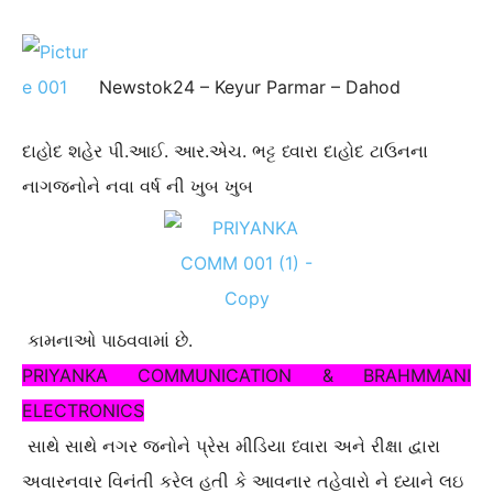
Newstok24 – Keyur Parmar – Dahod
દાહોદ શહેર પી.આઈ. આર.એચ. ભટ્ટ ધ્વારા દાહોદ ટાઉનના
નાગજનોને નવા વર્ષ ની ખુબ ખુબ
કામનાઓ પાઠવવામાં છે.
PRIYANKA COMMUNICATION & BRAHMMANI
ELECTRONICS
સાથે સાથે નગર જનોને પ્રેસ મીડિયા ધ્વારા અને રીક્ષા દ્વારા
અવારનવાર વિનંતી કરેલ હતી કે આવનાર તહેવારો ને ધ્યાને લઇ