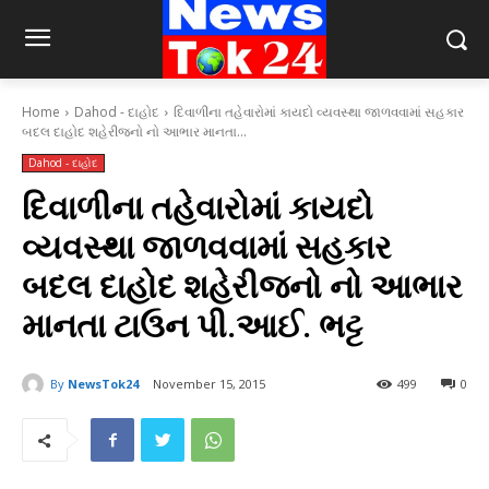
Home
Dahod - દાહોદ
દિવાળીના તહેવારોમાં કાયદો વ્યવસ્થા જાળવવામાં સહકાર
બદલ દાહોદ શહેરીજનો નો આભાર માનતા...
Dahod - દાહોદ
દિવાળીના તહેવારોમાં કાયદો
વ્યવસ્થા જાળવવામાં સહકાર
બદલ દાહોદ શહેરીજનો નો આભાર
માનતા ટાઉન પી.આઈ. ભટ્ટ
By
NewsTok24
November 15, 2015
499
0