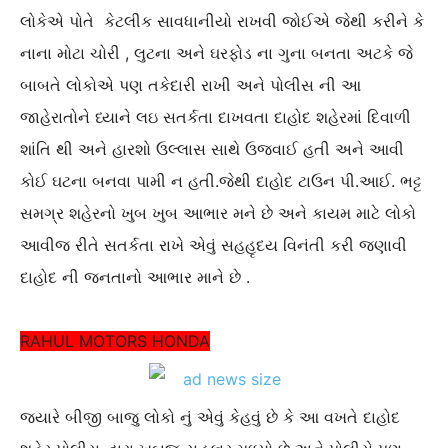
લોકેએ પોતે કેટલીક સાવધાનીયો રાખવી જોઈએ જેથી કરીને કે
નાના મોટા ચોરી , લુટના અને ઘરફોડ ના ગુના બનતા અટકે જે
બાબતે લોકોએ પણ તકેદારી રાખી અને પોલીસ ની આ
જાહેરાતોને ધ્યાને લઇ સતર્કતા દાખવતા દાહોદ શહેરમાં દિવાળી
શાંતિ થી અને હારશો ઉલ્લાસ સાથે ઉજવાઈ હતી અને આવી
કોઈ ઘટના બનવા પામી ન હતી.જેથી દાહોદ ટાઉન પી.આઈ. ભટ્ટ
સમગ્ર શહેરનો ખુબ ખુબ આભાર મને છે અને કાયમ માટે લોકો
આવીજ રીતે સતર્કતા રાખે એવું સહહૃદય વિનંતી કરી જણાવી
દાહોદ ની જનતાનો આભાર માને છે .
RAHUL MOTORS HONDA
જયારે બીજી બાજુ લોકો નું એવું કેહવું છે કે આ વખતે દાહોદ