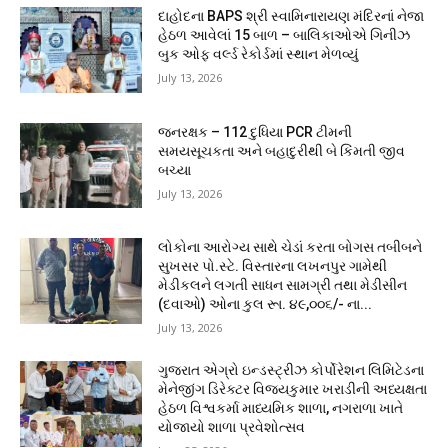
દાહોદના BAPS શ્રી સ્વામિનારાયણ મંદિરનાં નેજા
હેઠળ આવેલાં 15 બાળ – બાલિકાઓએ ગિનીઝ
બુક ઓફ વર્લ્ડ રેકોર્ડમાં સ્થાન મેળવ્યું
July 13, 2026
જનરક્ષક – 112 દુધિયા PCR ટીમની
સમયસૂચકતા અને બહાદુરીથી બે કિંમતી જીવ
બચ્યા
July 13, 2026
લોકોના આરોગ્ય સાથે ચેડાં કરતા બોગસ તબીબને
સુખસર પો.સ્ટે. વિસ્તારના લખનપુર ગામેથી
મેડીકલને લગતી સાધન સામગ્રી તથા મેડીસીન
(દવાઓ) ઓના કુલ રૂા. ૪૯,૦૦૬/- ના...
July 13, 2026
ગુજરાત એગ્રો ઇન્ડસ્ટ્રીઝ કોર્પોરેશન લિમિટેડના
મેનેજીંગ ડિરેક્ટર વિજયકુમાર ખરાડીની અધ્યક્ષતા
હેઠળ વિશ્વકર્મા માધ્યમિક શાળા, નગરાળા ખાતે
યોજાયો શાળા પ્રવેશોત્સવ