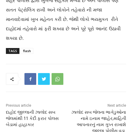
શહેર પોલીસ દ્વારા ખુબજ સહકાર મળ્યો છે અને પોલીસે પણ
સતત પેટ્રોલિંગ રાખી અને લોકોને તહેવારો ની મજા
માનવાદેવામાં ખુબ મહેનત કરી છે. જેથી લોકો ભયમુકત રીતે
દાહોદમાં તહેવારો માં ફરી શક્યા છે અને પૂરે પૂરો આનંદ ઉઠાવી
શક્યા છે.
TAGS
flash
Previous article
Next article
દાહોદ જીલ્લાની ઝાલોદ સબ
ઝાલોદ સબ જેલના ભાગેડુઓના
જેલમાંથી 11 કેદી ફરાર પોલસ
નામે ઇનામ જાહેર,માહિતી
બેડામાં હાહાકાર
આપનારનું નામ ગુપ્ત રાખાશે
જીલ્લા પોલીસ વડા