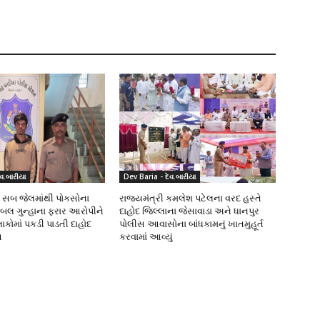
વ.બારીયા
Dev Baria - દેવ.બારીયા
ા સબ જેલમાંથી પોકસોના
રાજ્યમંત્રી કમલેશ પટેલના વરદ હસ્તે
યબલ ગુન્હાના ફરાર આરોપીને
દાહોદ જિલ્લાના જેસાવાડા અને ધાનપુર
કોમાં પકડી પાડતી દાહોદ
પોલીસ આવાસોના બાંધકામનું ખાતમુહૂર્ત
સ
કરવામાં આવ્યું