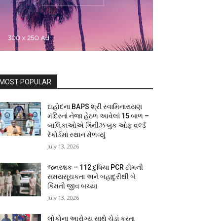
MOST POPULAR
દાહોદના BAPS શ્રી સ્વામિનારાયણ
મંદિરનાં નેજા હેઠળ આવેલાં 15 બાળ –
બાલિકાઓએ ગિનીઝ બુક ઓફ વર્લ્ડ
રેકોર્ડમાં સ્થાન મેળવ્યું
July 13, 2026
જનરક્ષક – 112 દુધિયા PCR ટીમની
સમયસૂચકતા અને બહાદુરીથી બે
કિંમતી જીવ બચ્યા
July 13, 2026
લોકોના આરોગ્ય સાથે ચેડાં કરતા