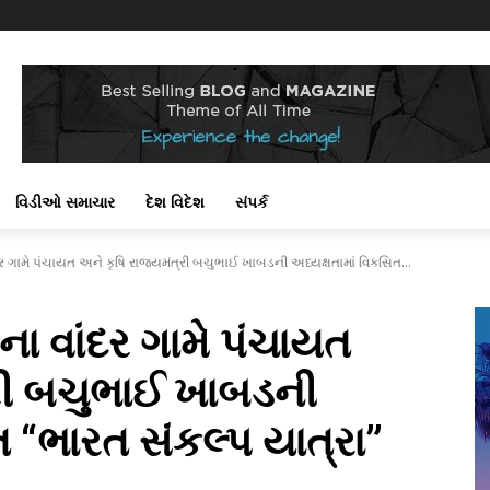
વિડીઓ સમાચાર
દેશ વિદેશ
સંપર્ક
દર ગામે પંચાયત અને કૃષિ રાજ્યમંત્રી બચુભાઈ ખાબડની અધ્યક્ષતામાં વિકસિત...
ના વાંદર ગામે પંચાયત
્રી બચુભાઈ ખાબડની
ત “ભારત સંકલ્પ યાત્રા”