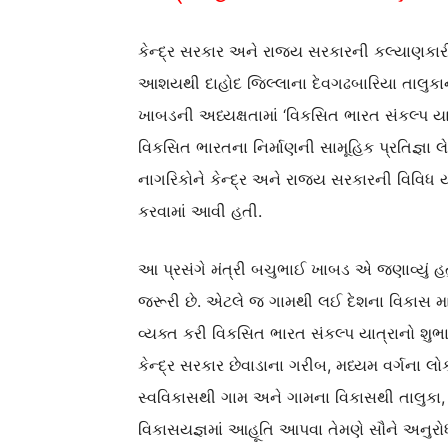
કેન્દ્ર સરકાર અને રાજ્ય સરકારની કલ્યાણકા
આશયથી દાહોદ જિલ્લાના દેવગઢબારિયા તાલુકાના
ખાબડની અધ્યક્ષતામાં ‘વિકસિત ભારત સંકલ્પ યાત
વિકસિત ભારતના નિર્માણની સામૂહિક પ્રતિજ્ઞા 
નાગરિકોને કેન્દ્ર અને રાજ્ય સરકારની વિવ
કરવામાં આવી હતી.
આ પ્રસંગે મંત્રી બચુભાઈ ખાબડ એ જણાવ્યું હત
જરૂરી છે. એટલે જ ગામથી લઈ દેશના વિકાસ
વ્યક્ત કરી વિકસિત ભારત સંકલ્પ યાત્રાનો શુભા
કેન્દ્ર સરકાર છેવાડાના ગરીબ, મધ્યમ વર્ગના લો
સ્વવિકાસથી ગામ અને ગામના વિકાસથી તાલુકા,
વિકાસયજ્ઞમાં આહૂતિ આપવા તેમણે સૌને અનુરોધ