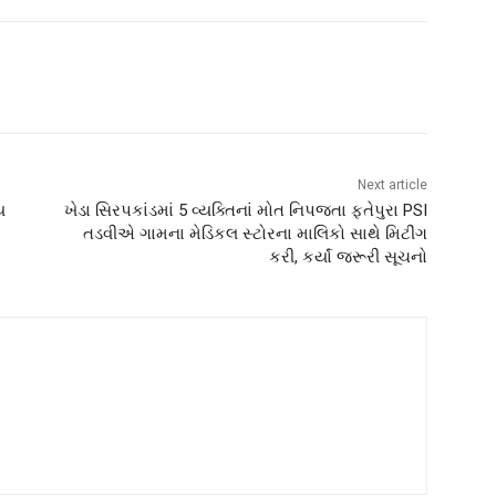
Next article
ય
ખેડા સિરપકાંડમાં 5 વ્યક્તિનાં મોત નિપજતા ફતેપુરા PSI
તડવીએ ગામના મેડિકલ સ્ટોરના માલિકો સાથે મિટીંગ
કરી, કર્યાં જરૂરી સૂચનો