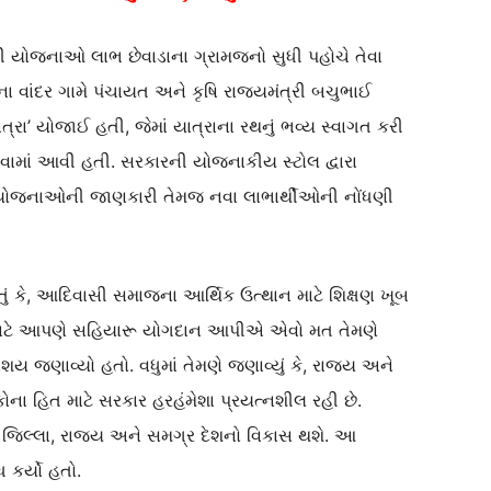
રી યોજનાઓ લાભ છેવાડાના ગ્રામજનો સુધી પહોચે તેવા
 વાંદર ગામે પંચાયત અને કૃષિ રાજ્યમંત્રી બચુભાઈ
્રા’ યોજાઈ હતી, જેમાં યાત્રાના રથનું ભવ્ય સ્વાગત કરી
લેવામાં આવી હતી. સરકારની યોજનાકીય સ્ટોલ દ્વારા
િધ યોજનાઓની જાણકારી તેમજ નવા લાભાર્થીઓની નોંધણી
ું કે, આદિવાસી સમાજના આર્થિક ઉત્થાન માટે શિક્ષણ ખૂબ
 માટે આપણે સહિયારૂ યોગદાન આપીએ એવો મત તેમણે
શય જણાવ્યો હતો. વધુમાં તેમણે જણાવ્યું કે, રાજ્ય અને
કોના હિત માટે સરકાર હરહંમેશા પ્રયત્નશીલ રહી છે.
 જિલ્લા, રાજ્ય અને સમગ્ર દેશનો વિકાસ થશે. આ
 કર્યો હતો.