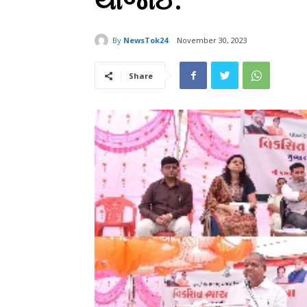
યોજાઈ.
By
NewsTok24
November 30, 2023
Share