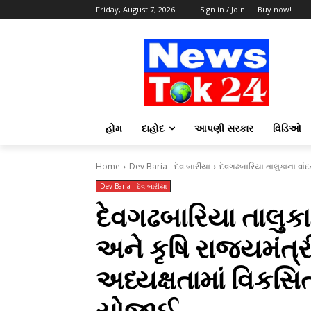
Friday, August 7, 2026
Sign in / Join
Buy now!
હોમ
દાહોદ
આપણી સરકાર
વિડિઓ
Home
Dev Baria - દેવ.બારીયા
દેવગઢબારિયા તાલુકાના વાં
Dev Baria - દેવ.બારીયા
દેવગઢબારિયા તાલુકા
અને કૃષિ રાજ્યમંત
અધ્યક્ષતામાં વિકસિ