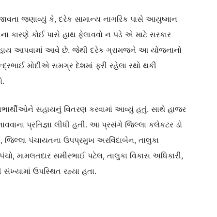
મજાવતા જણાવ્યું કે, દરેક સામાન્ય નાગરિક પાસે આયુષ્માન
મારીના કારણે કોઈ પાસે હાથ ફેલાવવો ન પડે એ માટે સરકાર
 સહાય આપવામાં આવે છે. જેથી દરેક ગ્રામજને આ યોજનાનો
ેન્દ્રભાઈ મોદીએ સમગ્ર દેશમાં ફરી રહેલા રથો થકી
ો.
ાર્થીઓને સહાયનું વિતરણ કરવામાં આવ્યું હતું. સાથે હાજર
વવાના પ્રતિજ્ઞા લીધી હતી. આ પ્રસંગે જિલ્લા કલેકટર ડો
લ, જિલ્લા પંચાયતના ઉપપ્રમુખ અરવિંદાબેન, તાલુકા
પંચો, મામલતદાર સમીરભાઈ પટેલ, તાલુકા વિકાસ અધિકારી,
ંખ્યામાં ઉપસ્થિત રહ્યા હતા.