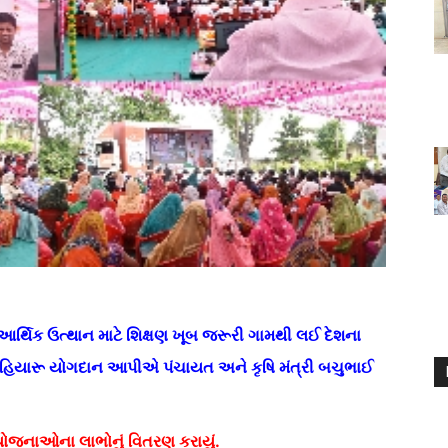
્થિક ઉત્થાન માટે શિક્ષણ ખૂબ જરૂરી ગામથી લઈ દેશના
હિયારૂ યોગદાન આપીએ પંચાયત અને કૃષિ મંત્રી બચુભાઈ
 યોજનાઓના લાભોનું વિતરણ કરાયું.