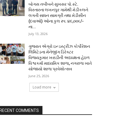
બોગસ તબીબને સુખસર પો.સ્ટે.
વિસ્તારના લખનપુર ગામેથી મેડીકલને
લગતી સાધન સામગ્રી તથા મેડીસીન
(દવાઓ) ઓના કુલ રૂા. ૪૯,૦૦૬/-
ના...
July 13, 2026
ગુજરાત એગ્રો ઇન્ડસ્ટ્રીઝ કોર્પોરેશન
લિમિટેડના મેનેજીંગ ડિરેક્ટર
વિજયકુમાર ખરાડીની અધ્યક્ષતા હેઠળ
વિશ્વકર્મા માધ્યમિક શાળા, નગરાળા ખાતે
યોજાયો શાળા પ્રવેશોત્સવ
June 25, 2026
Load more
RECENT COMMENTS