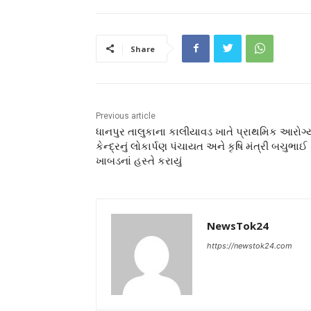
Share
Previous article
ધાનપુર તાલુકાના કાલીયાવડ ખાતે પ્રાથમિક આરોગ્
કેન્દ્રનું લોકાર્પણ પંચાયત અને કૃષિ મંત્રી બચુભાઈ
ખાબડનાં હસ્તે કરાયું
NewsTok24
https://newstok24.com