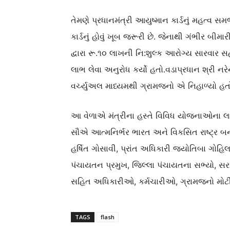
તેમણે પ્રધાનમંત્રી આયુષ્માન કાર્ડનું મહત્વ સ
કાર્ડનું હોવું ખૂબ જરૂરી છે. જેનાથી ગંભીર બી
દ્વારા રૂ.૧૦ લાખની નિ:શુલ્ક આરોગ્ય સારવાર
લાભ લેવા અનુરોધ કર્યો હતો.વડાપ્રધાન શ્રી નર
વર્ચ્યુઅલ માધ્યમથી ગ્રામજનો એ નિહાળ્યો હત
આ વેળાએ મંત્રીના હસ્તે વિવિધ યોજનાઓના લાભ
સૌએ આત્મનિર્ભર ભારત અને વિકસિત રાષ્ટ્ર બના
હર્ષિત ગોસાવી, પ્રાંત અધિકારી જ્યોતિબા ગોહિ
પંચાયતન પ્રમુખ, જિલ્લા પંચાયતના સભ્યો, સર
સહિત અધિકારીઓ, કર્મચારીઓ, ગ્રામજનો મોટી સ
TAGS
flash