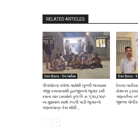
RELATED ARTICLES
Dev Baria - દેવ.બારીયા
Dev Baria - દે
પીપલોદના પંચેલા ગામેથી ખુલ્લી જગ્યામા
દેવગઢ બારીય
ગંજી પત્તાપાનાથી હારજીતનો જુગાર રમી
સેશન્સ ટ્રા
રમતા ચાર ઇસમોને કુલ કિ.રુ.૧,૧૦,૬૧૦/-
ગણતરીના કલા
ના મુદ્દામાલ સાથે ઝડપી પાડી જુગારનો
જીલ્લા પોલી
ગણનાપાત્ર કેસ શોધી...