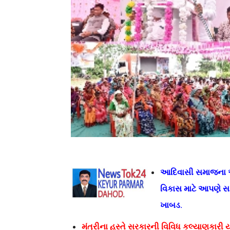
આદિવાસી સમાજના આર
વિકાસ માટે આપણે સ
ખાબડ
.
મંત્રીના હસ્તે સરકારની વિવિધ કલ્યાણકારી