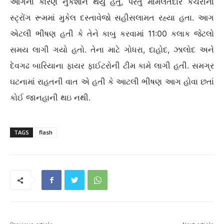
આગના કારણે નુકશાન થયું હતું, પરંતુ મામલતદાર કચેરીના
સ્ટ્રોંગ રૂમમાં મુકેલ દસ્તાવેજો સહીસલામત રહ્યા હતા. આગ
એટલી ભીષણ હતી કે તેને કાબુ કરવામાં 11:00 કલાક જેટલો
સમય લાગી ગયો હતો. તેના માટે ગોધરા, દાહોદ, ઝાલોદ અને
દેવગઢ બારિયાના ફાયર ફાઈટરોની ટીમ કામે લાગી હતી. સમગ્ર
ઘટનામાં રાહતની વાત એ હતી કે આટલી ભીષણ આગ હોવા છતાં
કોઈ જાનહાની થઇ નથી.
TAGS
flash