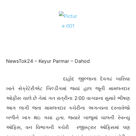
NewsTok24 – Keyur Parmar – Dahod
દાહોદ જીલ્લાના દેવગઢ બારિયા
ખાતે સેક્રેટેરીએટ બિલ્ડીંગમાં જ્યાં હાલ જૂની મામલતદાર
ઓફીસ ચાલે છે તેમાં ગત રાત્રીના 2:00 વાગ્યાના સુમારે ભીષણ
આગ લાગી જતા મામલતદાર કચેરીના અગત્યના દસ્તાવેજો
બળીને ખાક થઇ ગયા હતા. જયારે બાજુમાં ચાલતી રેવન્યુ
ઓફિસ, વન વિભાગની કચેરી રજીસ્ટ્રાર ઓફિસમાં પણ