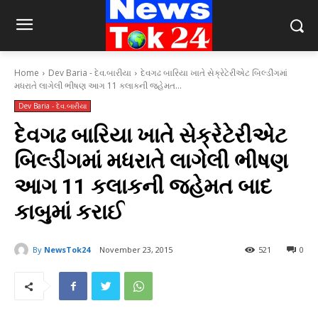
Home
Dev Baria - દેવ.બારીયા
દેવગઢ બારિયા ખાતે સેક્રેટેરીએટ બિલ્ડીંગમાં
મધરાતે લાગેલી ભીષણ આગ 11 કલાકની જહેમત...
Dev Baria - દેવ.બારીયા
દેવગઢ બારિયા ખાતે સેક્રેટેરીએટ
બિલ્ડીંગમાં મધરાતે લાગેલી ભીષણ
આગ 11 કલાકની જહેમત બાદ
કાબુમાં કરાઈ
By
NewsTok24
November 23, 2015
521
0