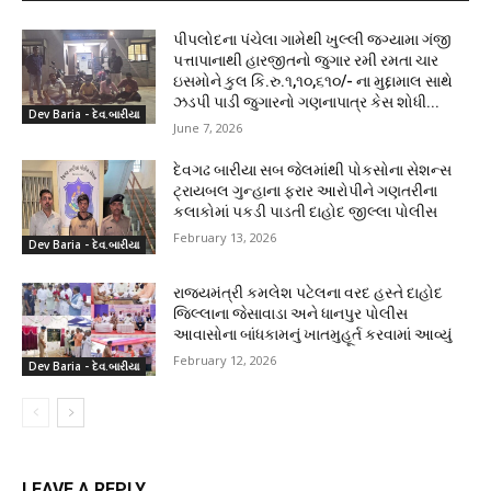
પીપલોદના પંચેલા ગામેથી ખુલ્લી જગ્યામા ગંજી
પત્તાપાનાથી હારજીતનો જુગાર રમી રમતા ચાર
ઇસમોને કુલ કિ.રુ.૧,૧૦,૬૧૦/- ના મુદ્દામાલ સાથે
ઝડપી પાડી જુગારનો ગણનાપાત્ર કેસ શોધી...
Dev Baria - દેવ.બારીયા
June 7, 2026
દેવગઢ બારીયા સબ જેલમાંથી પોકસોના સેશન્સ
ટ્રાયબલ ગુન્હાના ફરાર આરોપીને ગણતરીના
કલાકોમાં પકડી પાડતી દાહોદ જીલ્લા પોલીસ
February 13, 2026
Dev Baria - દેવ.બારીયા
રાજ્યમંત્રી કમલેશ પટેલના વરદ હસ્તે દાહોદ
જિલ્લાના જેસાવાડા અને ધાનપુર પોલીસ
આવાસોના બાંધકામનું ખાતમુહૂર્ત કરવામાં આવ્યું
February 12, 2026
Dev Baria - દેવ.બારીયા
LEAVE A REPLY