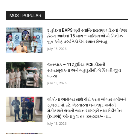
MOST POPULAR
દાહોદના BAPS શ્રી સ્વામિનારાયણ મંદિરનાં નેજા
હેઠળ આવેલાં 15 બાળ – બાલિકાઓએ ગિનીઝ
બુક ઓફ વર્લ્ડ રેકોર્ડમાં સ્થાન મેળવ્યું
July 13, 2026
જનરક્ષક – 112 દુધિયા PCR ટીમની
સમયસૂચકતા અને બહાદુરીથી બે કિંમતી જીવ
બચ્યા
July 13, 2026
લોકોના આરોગ્ય સાથે ચેડાં કરતા બોગસ તબીબને
સુખસર પો.સ્ટે. વિસ્તારના લખનપુર ગામેથી
મેડીકલને લગતી સાધન સામગ્રી તથા મેડીસીન
(દવાઓ) ઓના કુલ રૂા. ૪૯,૦૦૬/- ના...
July 13, 2026