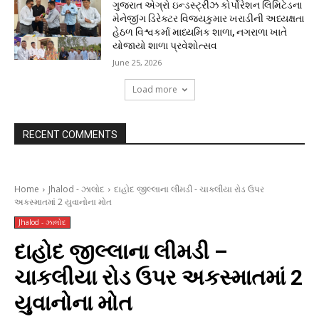
ગુજરાત એગ્રો ઇન્ડસ્ટ્રીઝ કોર્પોરેશન લિમિટેડના
મેનેજીંગ ડિરેક્ટર વિજયકુમાર ખરાડીની અધ્યક્ષતા
હેઠળ વિશ્વકર્મા માધ્યમિક શાળા, નગરાળા ખાતે
યોજાયો શાળા પ્રવેશોત્સવ
June 25, 2026
Load more
RECENT COMMENTS