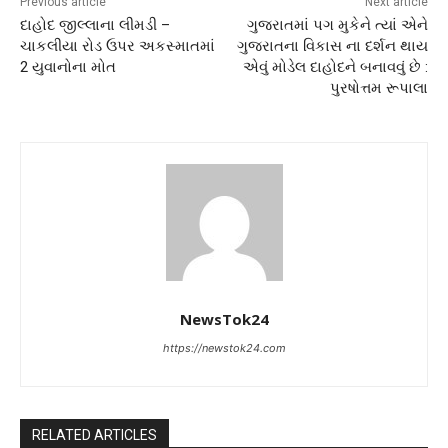
Previous article
Next article
દાહોદ જીલ્લાના લીમડી –
ગુજરાતમાં પગ મુકેને ત્યાં એને
ચાકલીયા રોડ ઉપર અકસ્માતમાં
ગુજરાતના વિકાસ ના દર્શન થાય
2 યુવાનોના મોત
એવું મોડેલ દાહોદને બનાવવું છે :
પુરષોત્તમ રૂપાલા
NewsTok24
https://newstok24.com
RELATED ARTICLES