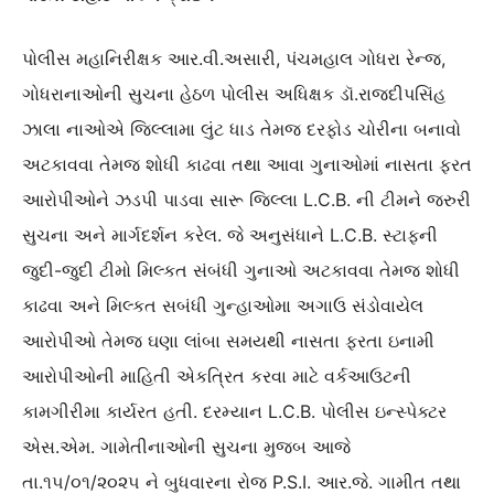
પોલીસ મહાનિરીક્ષક આર.વી.અસારી, પંચમહાલ ગોધરા રેન્જ,
ગોધરાનાઓની સુચના હેઠળ પોલીસ અધિક્ષક ડૉ.રાજદીપસિંહ
ઝાલા નાઓએ જિલ્લામા લુંટ ધાડ તેમજ દરફોડ ચોરીના બનાવો
અટકાવવા તેમજ શોધી કાઢવા તથા આવા ગુનાઓમાં નાસતા ફરત
આરોપીઓને ઝડપી પાડવા સારૂ જિલ્લા L.C.B. ની ટીમને જરુરી
સુચના અને માર્ગદર્શન કરેલ. જે અનુસંધાને L.C.B. સ્ટાફની
જુદી-જુદી ટીમો મિલ્કત સંબંધી ગુનાઓ અટકાવવા તેમજ શોધી
કાઢવા અને મિલ્કત સબંધી ગુન્હાઓમા અગાઉ સંડોવાયેલ
આરોપીઓ તેમજ ઘણા લાંબા સમયથી નાસતા ફરતા ઇનામી
આરોપીઓની માહિતી એકત્રિત કરવા માટે વર્કઆઉટની
કામગીરીમા કાર્યરત હતી. દરમ્યાન L.C.B. પોલીસ ઇન્સ્પેક્ટર
એસ.એમ. ગામેતીનાઓની સુચના મુજબ આજે
તા.૧૫/૦૧/૨૦૨૫ ને બુધવારના રોજ P.S.I. આર.જે. ગામીત તથા