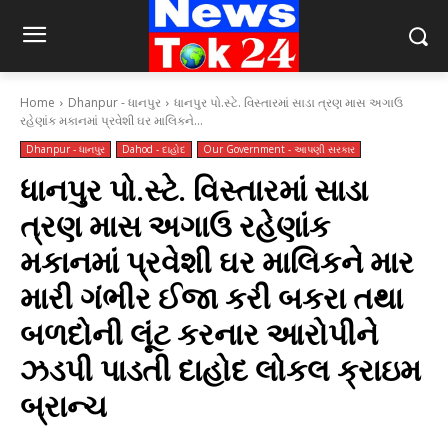
Home
Dhanpur - ધાનપુર
ધાનપુર પો.સ્ટે. વિસ્તારમાં સાડા ત્રણ માસ અગાઉ
રહેણાંક મકાનમાં પ્રવેશી ઘર માલિકને...
Dhanpur - ધાનપુર
Dahod - દાહોદ
Our Government - આપણી સરકાર
ધાનપુર પો.સ્ટે. વિસ્તારમાં સાડા
ત્રણ માસ અગાઉ રહેણાંક
મકાનમાં પ્રવેશી ઘર માલિકને માર
મારી ગંભીર ઈજા કરી બકરા તથા
બળદોની લૂંટ કરનાર આરોપીને
ઝડપી પાડતી દાહોદ લોકલ ક્રાઇમ
બ્રાન્ચ