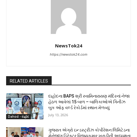
NewsTok24
https://newstok24.com
RELATED ARTICLES
દાહોદના BAPS શ્રી સ્વામિનારાયણ મંદિરનાં નેજા
હેઠળ આવેલાં 15 બાળ – બાલિકાઓએ ગિનીઝ
બુક ઓફ વર્લ્ડ રેકોર્ડમાં સ્થાન મેળવ્યું
July 13, 2026
Dahod - દાહોદ
ગુજરાત એગ્રો ઇન્ડસ્ટ્રીઝ કોર્પોરેશન લિમિટેડના
મેનેજીંગ ડિરેક્ટર વિજયકુમાર ખરાડીની અધ્યક્ષતા