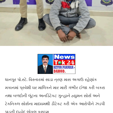
ધાનપુર પો.સ્ટે. વિસ્તારમાં સાડા ત્રણ માસ અગાઉ રહેણાંક
મકાનમાં પ્રવેશી ઘર માલિકને માર મારી ગંભીર ઈજા કરી બકરા
તથા બળદોની લૂંટના અનડિટેકટ ગુન્હાને હ્યુમન સોર્સ અને
ટેકનિકલ સોર્સના માધ્યમથી ડીટેકટ કરી એક આરોપીને ઝડપી
પાડતી દાહોદ લોકલ ક્રાઇમ