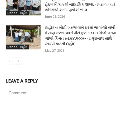
હેઠળ વિશ્વકર્મા માધ્યમિક શાળા, નગરાળા ખાતે
યોજાયો શાળા પ્રવેશોત્સવ
Dahod - દાહોદ
June 25, 2026
દાહોદના મોટી ખરજ ગામે ઘરમાં જ ગાંજો રાખી
વેચાણ કરતા આરોપીને કુલ ૧.૮૯૦ કિલો ગ્રામ
ગાંજો કિંમત રૂા.૯૪,૫૦૦/- ના મુદ્દામાલ સાથે
ઝડપી પાડતી દાહોદ...
Dahod - દાહોદ
May 27, 2026
LEAVE A REPLY