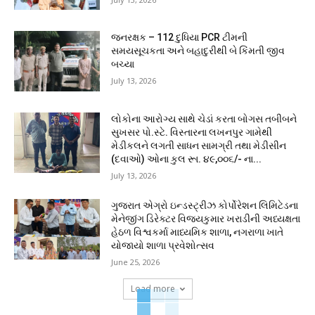
જનરક્ષક – 112 દુધિયા PCR ટીમની
સમયસૂચકતા અને બહાદુરીથી બે કિંમતી જીવ
બચ્યા
July 13, 2026
લોકોના આરોગ્ય સાથે ચેડાં કરતા બોગસ તબીબને
સુખસર પો.સ્ટે. વિસ્તારના લખનપુર ગામેથી
મેડીકલને લગતી સાધન સામગ્રી તથા મેડીસીન
(દવાઓ) ઓના કુલ રૂા. ૪૯,૦૦૬/- ના...
July 13, 2026
ગુજરાત એગ્રો ઇન્ડસ્ટ્રીઝ કોર્પોરેશન લિમિટેડના
મેનેજીંગ ડિરેક્ટર વિજયકુમાર ખરાડીની અધ્યક્ષતા
હેઠળ વિશ્વકર્મા માધ્યમિક શાળા, નગરાળા ખાતે
યોજાયો શાળા પ્રવેશોત્સવ
June 25, 2026
Load more