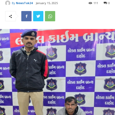
By
NewsTok24
January 15, 2025
111
0