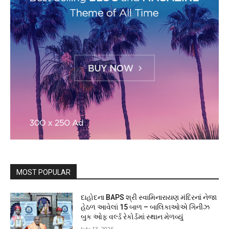
MOST POPULAR
દાહોદના BAPS શ્રી સ્વામિનારાયણ મંદિરનાં નેજા
હેઠળ આવેલાં 15 બાળ – બાલિકાઓએ ગિનીઝ
બુક ઓફ વર્લ્ડ રેકોર્ડમાં સ્થાન મેળવ્યું
July 13, 2026