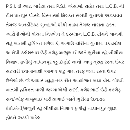
P.S.I. ડી.આર. બારૈયા તથા P.S.I. એસ.જે. રાઠોડ તથા L.C.B. ની
ટીમ ધાનપુર પો.સ્ટે. વિસ્તારમાં મિલ્કત સંબંધી ગુનાઓ અટકાવવ
તેમજ અનડીટેકટ ગુન્હાઓ શોધી કાઢવ તેમજ નાસતા ફરતા
આરોપીઓની વોચમાં નિકળેલ તે દરમ્યાન L.C.B. ટીમને ખાનગી
રાહે બાતમી હકિકત મળેલ કે, અગાઉ ચોરીના ગુનામા પકડાયેલ
આરોપી કલેશભાઇ ઉર્ફે કલેડું માજુભાઈ જાતે.ભુરીયા રહે.બીલીયા
નિશાળ ફળીયું તા.ધાનપુર જી.દાહોદ નાનો ઝાબુ ત્રણ રસ્તા ઉપર
સરકારી દવાખાનાથી આગળ કાટુ ગામ તરફ જતા રસ્તા ઉપર
ઉભેલો છે. જે આધારે વ્યુહાત્મક રીતે આયોજન બઘ્ધ વોચ ગોઠવી
બાતમી હકિકત વાળી જગ્યાએથી સદરી કલેશભાઈ ઉર્ફે કક્લેડુ
સન/ઓફ માજુભાઈ પારીયાભાઈ જાતે.ભુરીયા ઉ.વ.૩૯
ધંધો.ખેતી/મજુરી રહે.બીલીયા નિશાળ ફળીયું તા.ધાનપુર જી.દ
હોદને ઝડપી પાડેલ.