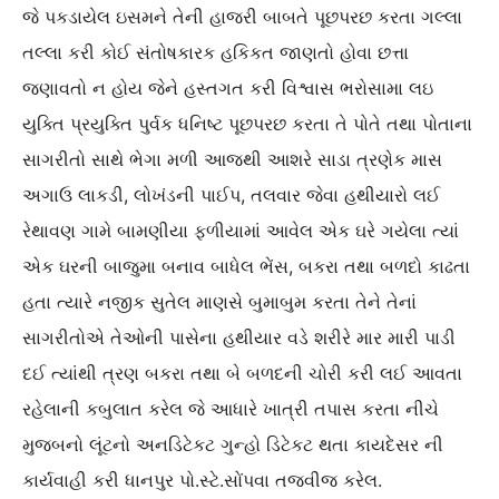
જે પકડાયેલ ઇસમને તેની હાજરી બાબતે પૂછપરછ કરતા ગલ્લા
તલ્લા કરી કોઈ સંતોષકારક હકિકત જાણતો હોવા છત્તા
જણાવતો ન હોય જેને હસ્તગત કરી વિશ્વાસ ભરોસામા લઇ
યુક્તિ પ્રયુક્તિ પુર્વક ધનિષ્ટ પૂછપરછ કરતા તે પોતે તથા પોતાના
સાગરીતો સાથે ભેગા મળી આજથી આશરે સાડા ત્રણેક માસ
અગાઉ લાકડી, લોખંડની પાઈપ, તલવાર જેવા હથીયારો લઈ
રેથાવણ ગામે બામણીયા ફળીયામાં આવેલ એક ઘરે ગયેલા ત્યાં
એક ઘરની બાજુમા બનાવ બાધેલ ભેંસ, બકરા તથા બળદો કાઢતા
હતા ત્યારે નજીક સુતેલ માણસે બુમાબુમ કરતા તેને તેનાં
સાગરીતોએ તેઓની પાસેના હથીયાર વડે શરીરે માર મારી પાડી
દઈ ત્યાંથી ત્રણ બકરા તથા બે બળદની ચોરી કરી લઈ આવતા
રહેલાની કબુલાત કરેલ જે આધારે ખાત્રી તપાસ કરતા નીચે
મુજબનો લૂંટનો અનડિટેકટ ગુન્હો ડિટેકટ થતા કાયદેસર ની
કાર્યવાહી કરી ધાનપુર પો.સ્ટે.સોંપવા તજવીજ કરેલ.