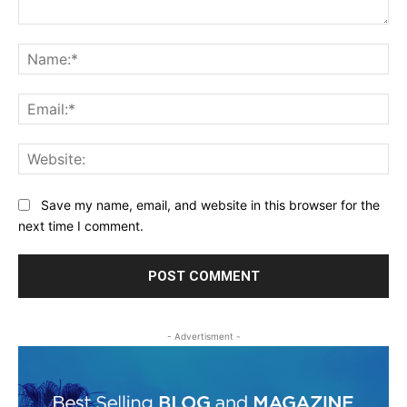
Comment:
Na
Ema
Web
Save my name, email, and website in this browser for the
next time I comment.
- Advertisment -