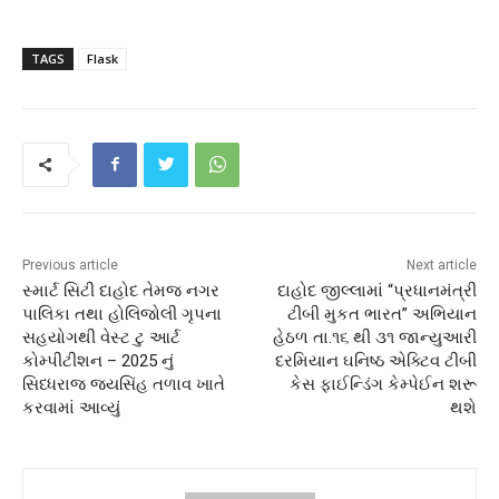
TAGS
Flask
Previous article
Next article
સ્માર્ટ સિટી દાહોદ તેમજ નગર
દાહોદ જીલ્લામાં “પ્રધાનમંત્રી
પાલિકા તથા હોલિજોલી ગૃપના
ટીબી મુકત ભારત” અભિયાન
સહયોગથી વેસ્ટ ટુ આર્ટ
હેઠળ તા.૧૬ થી ૩૧ જાન્યુઆરી
કોમ્પીટીશન – 2025 નું
દરમિયાન ઘનિષ્ઠ એક્ટિવ ટીબી
સિધ્ધરાજ જયસિંહ તળાવ ખાતે
કેસ ફાઈન્ડિંગ કેમ્પેઈન શરૂ
કરવામાં આવ્યું
થશે