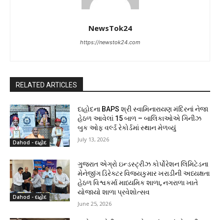
NewsTok24
https://newstok24.com
RELATED ARTICLES
દાહોદના BAPS શ્રી સ્વામિનારાયણ મંદિરનાં નેજા
હેઠળ આવેલાં 15 બાળ – બાલિકાઓએ ગિનીઝ
બુક ઓફ વર્લ્ડ રેકોર્ડમાં સ્થાન મેળવ્યું
July 13, 2026
Dahod - દાહોદ
ગુજરાત એગ્રો ઇન્ડસ્ટ્રીઝ કોર્પોરેશન લિમિટેડના
મેનેજીંગ ડિરેક્ટર વિજયકુમાર ખરાડીની અધ્યક્ષતા
હેઠળ વિશ્વકર્મા માધ્યમિક શાળા, નગરાળા ખાતે
યોજાયો શાળા પ્રવેશોત્સવ
Dahod - દાહોદ
June 25, 2026