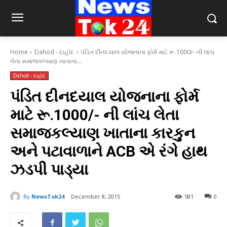
Home
Dahod - દાહોદ
પંડિત દીનદયાલ યોજનાના ફોર્મ માટે રૂ.1000/- ની લાંચ
લેતા સમાજકલ્યાણ ખાતાના...
Dahod - દાહોદ
પંડિત દીનદયાલ યોજનાના ફોર્મ
માટે રૂ.1000/- ની લાંચ લેતા
સમાજકલ્યાણ ખાતાના કારકુન
અને પટાવાળાને ACB એ રંગે હાથ
ઝડપી પાડ્યા
By
NewsTok24
December 8, 2015
581
0