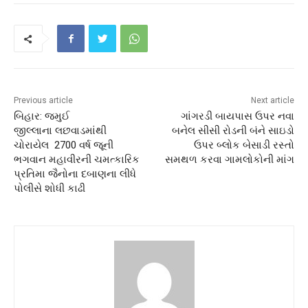
Previous article
Next article
બિહાર: જમુઈ
ગાંગરડી બાયપાસ ઉપર નવા
જીલ્લાના લછવાડમાંથી
બનેલ સીસી રોડની બંને સાઇડો
ચોરાયેલ 2700 વર્ષ જૂની
ઉપર બ્લોક બેસાડી રસ્તો
ભગવાન મહાવીરની ચમત્કારિક
સમથળ કરવા ગામલોકોની માંગ
પ્રતિમા જૈનોના દબાણના લીધે
પોલીસે શોધી કાઢી