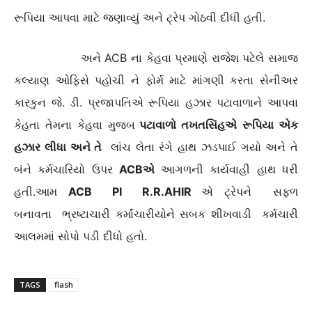
રૂપિયા આપવા માટે જણાવ્યું અને ટ્રેપ ગોઠવી દીધી હતી.
અને ACB ના કેહવા પ્રમાણે રાજેશ પટેલે સમાજ
કલ્યાણ ઓફિસે પહોચી ને ફોર્મ માટે માંગણી કરતા સેનીઅર
કારકુન જે. ડી. પ્રજાપતિએ રૂપિયા હઝાર પટાવાળાને આપવા
કેહતા તેમના કેહવા મુજબ
પટાવાળો તખતસિંહએ
રૂપિયા એક
હઝાર લીધા અને તે
લાંચ લેતા રંગે હાથ ઝડપાઈ ગયો અને તે
બંને કર્મચારિયો ઉપર
ACBએ
આગળની કાર્યવાહી હાથ ધરી
હતી.આમ
ACB PI R.R.AHIR
એ ટ્રેપને સફળ
બનાવતા ભ્રષ્ટાચારી કર્માંચારીયોને સબક શીખવાડી કર્મચારી
આલમમાં સોપો પડી દીધો હતો.
TAGS
flash