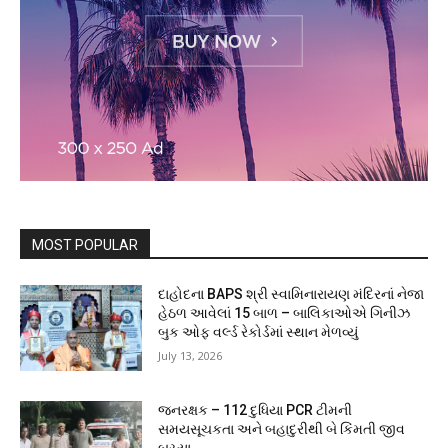
MOST POPULAR
દાહોદના BAPS શ્રી સ્વામિનારાયણ મંદિરનાં નેજા
હેઠળ આવેલાં 15 બાળ – બાલિકાઓએ ગિનીઝ
બુક ઓફ વર્લ્ડ રેકોર્ડમાં સ્થાન મેળવ્યું
July 13, 2026
જનરક્ષક – 112 દુધિયા PCR ટીમની
સમયસૂચકતા અને બહાદુરીથી બે કિંમતી જીવ
બચ્યા