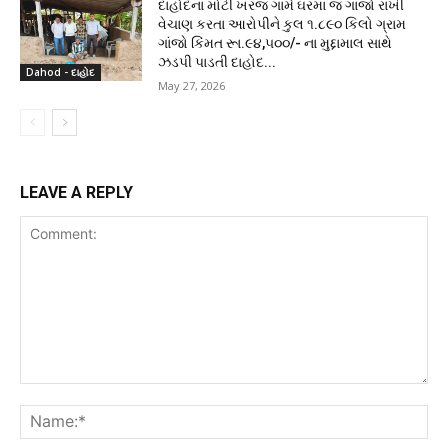
દાહોદના મોટી ખરજ ગામે ઘરમાં જ ગાંજો રાખી
વેચાણ કરતા આરોપીને કુલ ૧.૮૯૦ કિલો ગ્રામ
ગાંજો કિંમત રૂા.૯૪,૫૦૦/- ના મુદ્દામાલ સાથે
ઝડપી પાડતી દાહોદ...
Dahod - દાહોદ
May 27, 2026
LEAVE A REPLY
Comment:
Na