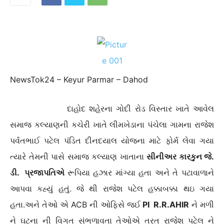
NewsTok24 – Keyur Parmar – Dahod
દાહોદ શહેરના ગોદી રોડ વિસ્તાર ખાતે આવેલ
સમાજ કલ્યાણની કચેરી ખાતે લીમખેડાના પંચેલા ગામના રાજેશ
પર્વતભાઈ પટેલ પંડિત દીનદયાલ યોજના માટે ફોર્મ લેવા ગયા
ત્યારે તેમની પાસે સમાજ કલ્યાણ ખાતાના
સીનીઅર કારકુન જે.
ડી. પ્રજાપતિએ
રૂપિયા હઝાર માંગ્યા હતા અને તે પટાવાળાને
આપવા કહ્યું હતું. જે થી રાજેશ પટેલ હક્કાબક્કા થઇ ગયા
હતા.અને તેઓ એ ACB ની ઓફિસે જઈ
PI R.R.AHIR
ને મળી
ને ઘટના ની વિગત સંભળાવતા તેઓએ તરત રાજેશ પટેલ ને