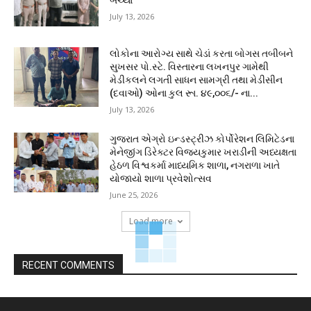
July 13, 2026
લોકોના આરોગ્ય સાથે ચેડાં કરતા બોગસ તબીબને
સુખસર પો.સ્ટે. વિસ્તારના લખનપુર ગામેથી
મેડીકલને લગતી સાધન સામગ્રી તથા મેડીસીન
(દવાઓ) ઓના કુલ રૂા. ૪૯,૦૦૬/- ના...
July 13, 2026
ગુજરાત એગ્રો ઇન્ડસ્ટ્રીઝ કોર્પોરેશન લિમિટેડના
મેનેજીંગ ડિરેક્ટર વિજયકુમાર ખરાડીની અધ્યક્ષતા
હેઠળ વિશ્વકર્મા માધ્યમિક શાળા, નગરાળા ખાતે
યોજાયો શાળા પ્રવેશોત્સવ
June 25, 2026
Load more
RECENT COMMENTS