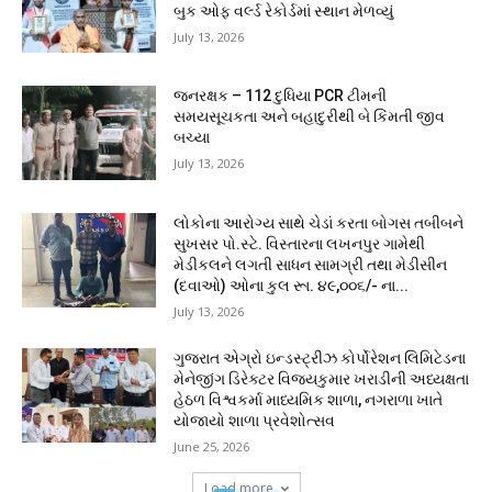
બુક ઓફ વર્લ્ડ રેકોર્ડમાં સ્થાન મેળવ્યું
July 13, 2026
જનરક્ષક – 112 દુધિયા PCR ટીમની
સમયસૂચકતા અને બહાદુરીથી બે કિંમતી જીવ
બચ્યા
July 13, 2026
લોકોના આરોગ્ય સાથે ચેડાં કરતા બોગસ તબીબને
સુખસર પો.સ્ટે. વિસ્તારના લખનપુર ગામેથી
મેડીકલને લગતી સાધન સામગ્રી તથા મેડીસીન
(દવાઓ) ઓના કુલ રૂા. ૪૯,૦૦૬/- ના...
July 13, 2026
ગુજરાત એગ્રો ઇન્ડસ્ટ્રીઝ કોર્પોરેશન લિમિટેડના
મેનેજીંગ ડિરેક્ટર વિજયકુમાર ખરાડીની અધ્યક્ષતા
હેઠળ વિશ્વકર્મા માધ્યમિક શાળા, નગરાળા ખાતે
યોજાયો શાળા પ્રવેશોત્સવ
June 25, 2026
Load more