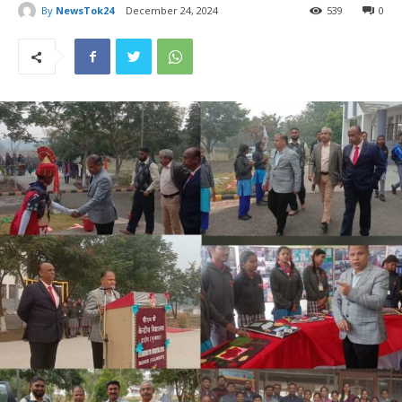
By
NewsTok24
December 24, 2024
539
0