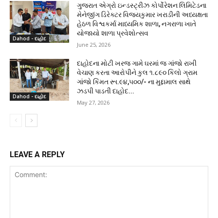
ગુજરાત એગ્રો ઇન્ડસ્ટ્રીઝ કોર્પોરેશન લિમિટેડના
મેનેજીંગ ડિરેક્ટર વિજયકુમાર ખરાડીની અધ્યક્ષતા
હેઠળ વિશ્વકર્મા માધ્યમિક શાળા, નગરાળા ખાતે
યોજાયો શાળા પ્રવેશોત્સવ
Dahod - દાહોદ
June 25, 2026
દાહોદના મોટી ખરજ ગામે ઘરમાં જ ગાંજો રાખી
વેચાણ કરતા આરોપીને કુલ ૧.૮૯૦ કિલો ગ્રામ
ગાંજો કિંમત રૂા.૯૪,૫૦૦/- ના મુદ્દામાલ સાથે
ઝડપી પાડતી દાહોદ...
Dahod - દાહોદ
May 27, 2026
LEAVE A REPLY