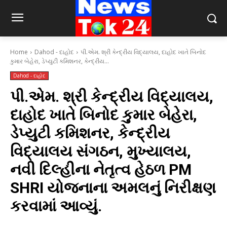
Home
Dahod - દાહોદ
પી.એમ. શ્રી કેન્દ્રીય વિદ્યાલય, દાહોદ ખાતે બિનોદ
કુમાર બેહેરા, ડેપ્યુટી કમિશનર, કેન્દ્રીય...
Dahod - દાહોદ
પી.એમ. શ્રી કેન્દ્રીય વિદ્યાલય,
દાહોદ ખાતે બિનોદ કુમાર બેહેરા,
ડેપ્યુટી કમિશનર, કેન્દ્રીય
વિદ્યાલય સંગઠન, મુખ્યાલય,
નવી દિલ્હીના નેતૃત્વ હેઠળ PM
SHRI યોજનાના અમલનું નિરીક્ષણ
કરવામાં આવ્યું.