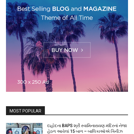
MOST POPULAR
દાહોદના BAPS શ્રી સ્વામિનારાયણ મંદિરનાં નેજા
હેઠળ આવેલાં 15 બાળ – બાલિકાઓએ ગિનીઝ