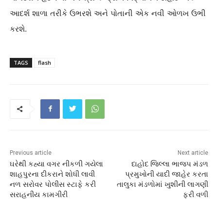
આદર્શ શાળા તરીકે ઉભરશે અને પોતાની એક નવી ઓળખ ઉભી
કરશે.
TAGS
flash
Previous article
Next article
ઘરેથી કહ્યા વગર નીકળી ગયેલા
દાહોદ જિલ્લા ભાજપ મંડળ
શાહપુરના દીકરાને શોધી લાવી
પ્રમુખોની યાદી જાહેર કરતા
નળ સરોવર પોલીસ સ્ટાફે કરી
તાલુકા મંડળોમાં ખુશીની લાગણી
સરાહનીય કામગીરી
ફરી વળી