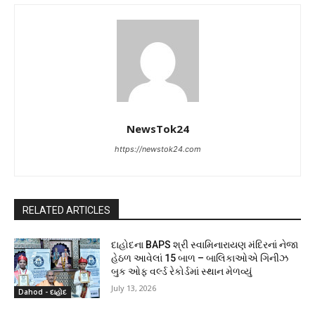
NewsTok24
https://newstok24.com
RELATED ARTICLES
દાહોદના BAPS શ્રી સ્વામિનારાયણ મંદિરનાં નેજા
હેઠળ આવેલાં 15 બાળ – બાલિકાઓએ ગિનીઝ
બુક ઓફ વર્લ્ડ રેકોર્ડમાં સ્થાન મેળવ્યું
July 13, 2026
Dahod - દાહોદ