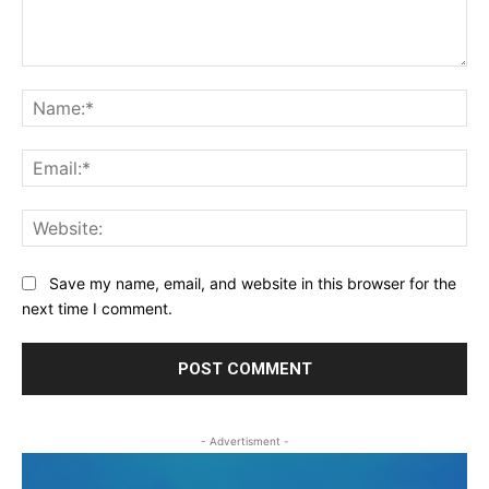
Comment:
Na
Ema
Web
Save my name, email, and website in this browser for the
next time I comment.
- Advertisment -