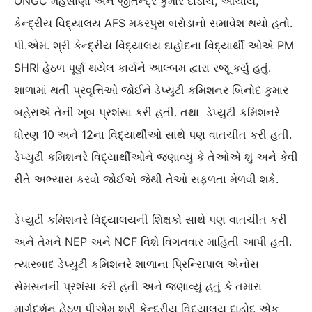
ONGC મહેસાણા અને જીતેન્દ્ર કુમાર દાડોચ, આચાર્ય,
કેન્દ્રીય વિદ્યાલય AFS મકરપુરા બરોડાનો સમાવેશ થયો હતો.
પી.એમ. શ્રી કેન્દ્રીય વિદ્યાલય દાહોદના વિદ્યાર્થી ઓએ PM
SHRI હેઠળ પૂર્ણ થયેલ કાર્યને આલ્બમ દ્વારા રજૂ કર્યું હતું.
શાળામાં થતી પ્રવૃત્તિઓ જોઈને ડેપ્યુટી કમિશનર બિનોદ કુમાર
બહેરાએ તેની ખૂબ પ્રશંસા કરી હતી. તથા ડેપ્યુટી કમિશનરે
ધોરણ 10 અને 12ના વિદ્યાર્થીઓ સાથે પણ વાતચીત કરી હતી.
ડેપ્યુટી કમિશનરે વિદ્યાર્થીઓને જણાવ્યું કે તેઓએ શું અને કેવી
રીતે અભ્યાસ કરવો જોઈએ જેથી તેઓ સફળતા મેળવી શકે.
ડેપ્યુટી કમિશનરે વિદ્યાલયની શિક્ષકો સાથે પણ વાતચીત કરી
અને તેમને NEP અને NCF વિશે વિગતવાર માહિતી આપી હતી.
ત્યારબાદ ડેપ્યુટી કમિશનરે શાળાના પ્રિન્સિપાલ એનોસ
સેમસનની પ્રશંસા કરી હતી અને જણાવ્યું હતું કે તમારા
માર્ગદર્શન હેઠળ પીએમ શ્રી કેન્દ્રીય વિદ્યાલય દાહોદ એક