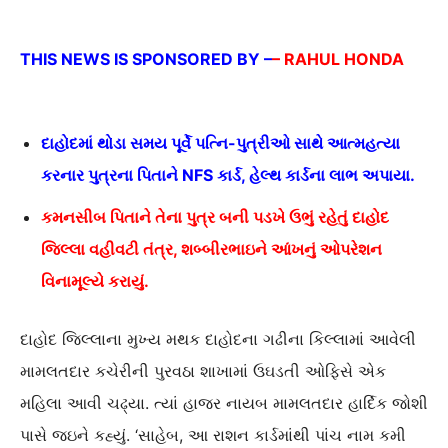
THIS NEWS IS SPONSORED BY –
– RAHUL HONDA
દાહોદમાં થોડા સમય પૂર્વે પત્નિ-પુત્રીઓ સાથે આત્મહત્યા
કરનાર પુત્રના પિતાને NFS કાર્ડ, હેલ્થ કાર્ડના લાભ અપાયા.
કમનસીબ પિતાને તેના પુત્ર બની પડખે ઉભું રહેતું દાહોદ
જિલ્લા વહીવટી તંત્ર, શબ્બીરભાઇને આંખનું ઓપરેશન
વિનામૂલ્યે કરાયું.
દાહોદ જિલ્લાના મુખ્ય મથક દાહોદના ગઢીના કિલ્લામાં આવેલી
મામલતદાર કચેરીની પુરવઠા શાખામાં ઉઘડતી ઓફિસે એક
મહિલા આવી ચઢ્યા. ત્યાં હાજર નાયબ મામલતદાર હાર્દિક જોશી
પાસે જઇને કહ્યું. ‘સાહેબ, આ રાશન કાર્ડમાંથી પાંચ નામ કમી