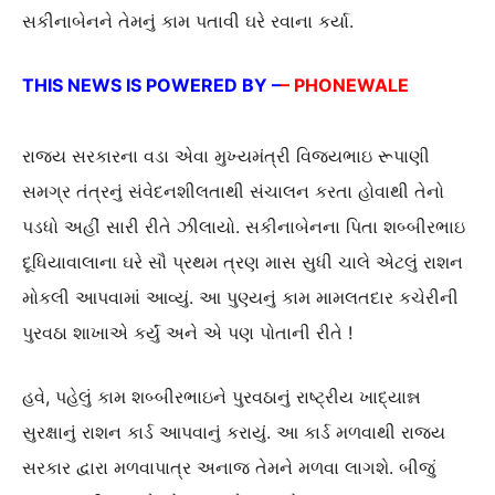
સકીનાબેનને તેમનું કામ પતાવી ઘરે રવાના કર્યા.
THIS NEWS IS POWERED BY –
– PHONEWALE
રાજ્ય સરકારના વડા એવા મુખ્યમંત્રી વિજયભાઇ રૂપાણી
સમગ્ર તંત્રનું સંવેદનશીલતાથી સંચાલન કરતા હોવાથી તેનો
પડધો અહીં સારી રીતે ઝીલાયો. સકીનાબેનના પિતા શબ્બીરભાઇ
દૂધિયાવાલાના ઘરે સૌ પ્રથમ ત્રણ માસ સુધી ચાલે એટલું રાશન
મોકલી આપવામાં આવ્યું. આ પુણ્યનું કામ મામલતદાર કચેરીની
પુરવઠા શાખાએ કર્યું અને એ પણ પોતાની રીતે !
હવે, પહેલું કામ શબ્બીરભાઇને પુરવઠાનું રાષ્ટ્રીય ખાદ્યાન્ન
સુરક્ષાનું રાશન કાર્ડ આપવાનું કરાયું. આ કાર્ડ મળવાથી રાજ્ય
સરકાર દ્વારા મળવાપાત્ર અનાજ તેમને મળવા લાગશે. બીજું