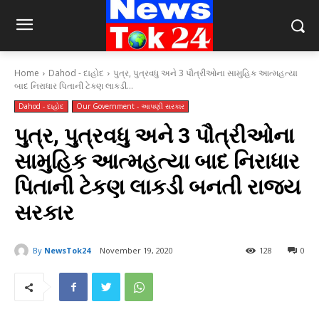
Home
Dahod - દાહોદ
પુત્ર, પુત્રવધુ અને 3 પૌત્રીઓના સામુહિક આત્મહત્યા
બાદ નિરાધાર પિતાની ટેકણ લાકડી...
Dahod - દાહોદ
Our Government - આપણી સરકાર
પુત્ર, પુત્રવધુ અને 3 પૌત્રીઓના
સામુહિક આત્મહત્યા બાદ નિરાધાર
પિતાની ટેકણ લાકડી બનતી રાજ્ય
સરકાર
By
NewsTok24
November 19, 2020
128
0