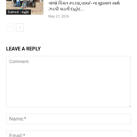
ગાંજો કિંમત રૂા.૯૪,૫૦૦/- ના મુદ્દામાલ સાથે
ઝડપી પાડતી દાહોદ...
Dahod - દાહોદ
May 27, 2026
LEAVE A REPLY
Comment:
Na
Ema