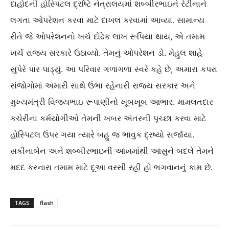
દાહોદની હોસ્પિટલ દ્રષ્ટિ નેત્રાલયમાં શબ્બીરભાઇને રેટીનાને
લગતા ઓપરેશન કરવા માટે દાખલ કરવામાં આવ્યા. સામાન્ય
રીતે જે ઓપરેશનનો ખર્ચ દોઢેક લાખ રૂપિયા થાય, એ તમામ
ખર્ચ રાજ્ય સરકારે ઉઠાવ્યો. તેમનું ઓપરેશન ડો. મેહુલ શાહે
સુપેરે પાર પાડ્યું. આ પરિવાર ગળાગળા સ્વરે કહે છે, અમારા કપરા
સંજોગોમાં અમારી સાથે ઉભા રહેનારી રાજ્ય સરકાર અને
મુખ્યમંત્રી વિજયભાઇ રૂપાણીનો ખૂબખૂબ આભાર. મામલતદાર
કચેરીના કર્મયોગીઓ તેમની ખબર અંતરની પૃચ્છા કરવા માટે
હોસ્પિટલ ઉપર ગયા ત્યારે બહુ જ ભાવુક દ્રષ્યો સર્જાયા.
સકીનાબેન અને શબ્બીરભાઇની આંખમાંથી આંસુને બદલે તેમને
મદદ કરનારા તમામ માટે દૂઆ વરસી રહી હો ભગવાનનું કામ છે.
TAGS
flash