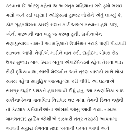
કરવાના છે’ એટલું કહેતા જ આગંતુક મહિલાના ગળે ડુમો ભરાઇ
ગયો અને રડી પડ્યા ! ઓફિસમાં હાજર લોકોને એવું લાગ્યું કે,
કોઇ ગૃહકલેશના કારણે રાશન કાર્ડ અલગ કરવાના હશે. પણ,
એની પાછળની વાત બહુ જ કરુણ હતી. સકીનાબેન
રાણાપુરવાલા નામની આ મહિલાને ઉપસ્થિત સ્ટાફે પાણી પીવડાવી
સાંત્વના આપી. તેણીએ માંડીને વાત કરી. દાહોદમાં ગોધરા રોડ
ઉપર સુજાઇ બાગ સ્થિત બતુલ એપાર્ટમેન્ટમાં રહેતા તેમના ભાઇ
સૈફી દૂધિયાવાલા, ભાભી મેજબીન અને ત્રણ બાળકો સાથે થોડા
સમય પહેલા સામુહિક આત્મહત્યા કરી લીધી. આ ઘટનાએ
સમગ્ર દાહોદ પંથકને હચમચાવી દીધું હતું. આ કરુણાંતિકા બાદ
સકીનાબેનના માતાપિતા નિરાધાર થઇ ગયા. તેમની સ્થિત વર્ણવી
તો કેટલાક કર્મચારીઓના આંખમાં આંસુ આવી ગયા. નાયબ
મામલતદાર હાર્દિક જોશીએ સરકારી તંત્ર તરફથી આપવામાં
આવતી સહાય મેળવવા મદદ કરવાની ધરપત આપી અને