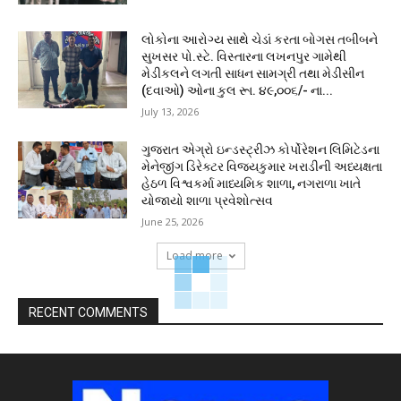
લોકોના આરોગ્ય સાથે ચેડાં કરતા બોગસ તબીબને
સુખસર પો.સ્ટે. વિસ્તારના લખનપુર ગામેથી
મેડીકલને લગતી સાધન સામગ્રી તથા મેડીસીન
(દવાઓ) ઓના કુલ રૂા. ૪૯,૦૦૬/- ના...
July 13, 2026
ગુજરાત એગ્રો ઇન્ડસ્ટ્રીઝ કોર્પોરેશન લિમિટેડના
મેનેજીંગ ડિરેક્ટર વિજયકુમાર ખરાડીની અધ્યક્ષતા
હેઠળ વિશ્વકર્મા માધ્યમિક શાળા, નગરાળા ખાતે
યોજાયો શાળા પ્રવેશોત્સવ
June 25, 2026
Load more
RECENT COMMENTS