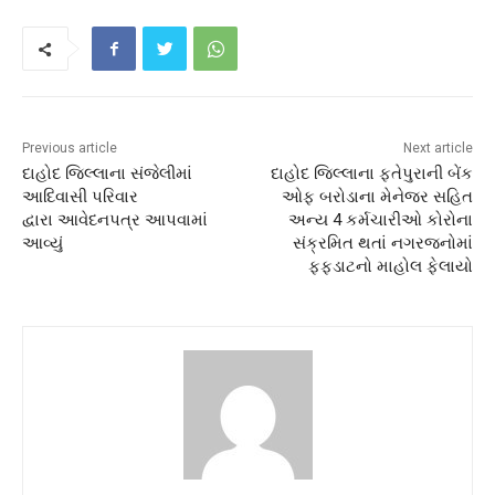
Previous article
Next article
દાહોદ જિલ્લાના સંજેલીમાં
દાહોદ જિલ્લાના ફતેપુરાની બેંક
આદિવાસી પરિવાર
ઓફ બરોડાના મેનેજર સહિત
દ્વારા આવેદનપત્ર આપવામાં
અન્ય 4 કર્મચારીઓ કોરોના
આવ્યું
સંક્રમિત થતાં નગરજનોમાં
ફફડાટનો માહોલ ફેલાયો