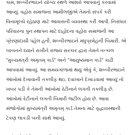
કામ, શબ્બીરભાઇને યોગ્ય સ્થળે આશરો આપવાનું કરવામાં
આવ્યું. વહોરા સમાજના આમીલજીએ તેમનો સંપર્ક કરી
વિનામૂલ્યે રહેઠાણ માટે આવાસની વ્યવસ્થા કરી આપી. નિરાધાર
પરિવારના પુનઃસ્થાપન માટે દાહોદના વહોરા સમાજની આ
પ્રેરણાદાયી પહેલ હતી. શબ્બીરભાઇને મધુપ્રમેહની બિમારી. એ
બાબતને ધ્યાને રાખીને રાજ્ય સરકાર દ્વારા તેમને તત્કાલ
“મુખ્યમંત્રી અમૃતમ્ કાર્ડ” અને “આયુષ્યમાન કાર્ડ” કાઢી
આપવામાં આવ્યું. આ સમયગાળામાં થયું એવું કે, શબ્બીરભાઇને
આંખોમાં દેખાવાની તકલીફ થઇ. દવાખાને દેખાડવામાં આવ્યું તો
ખબર પડી કે તેમની આંખોમાં રેટીનાને લગતી તકલીફ છે.
આંખોમાં રેટીનાને લગતી બિમારી જટીલ હોય છે. આવા
સંજોગોમાં મુખ્યમંત્રી અમૃતમ્ કાર્ડ તેમના માટે વૃદ્ધાવસ્થાની
ટેકણ લાકડી બની સાથે આવ્યું.