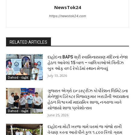
NewsTok24
https://newstok24.com
RELATED ARTICLES
દાહોદના BAPS શ્રી સ્વામિનારાયણ મંદિરનાં નેજા
હેઠળ આવેલાં 15 બાળ – બાલિકાઓએ ગિનીઝ
બુક ઓફ વર્લ્ડ રેકોર્ડમાં સ્થાન મેળવ્યું
July 13, 2026
Dahod - દાહોદ
ગુજરાત એગ્રો ઇન્ડસ્ટ્રીઝ કોર્પોરેશન લિમિટેડના
મેનેજીંગ ડિરેક્ટર વિજયકુમાર ખરાડીની અધ્યક્ષતા
હેઠળ વિશ્વકર્મા માધ્યમિક શાળા, નગરાળા ખાતે
યોજાયો શાળા પ્રવેશોત્સવ
Dahod - દાહોદ
June 25, 2026
દાહોદના મોટી ખરજ ગામે ઘરમાં જ ગાંજો રાખી
વેચાણ કરતા આરોપીને કુલ ૧.૮૯૦ કિલો ગ્રામ