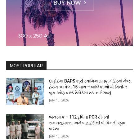
MOST POPULAR
દાહોદના BAPS શ્રી સ્વામિનારાયણ મંદિરનાં નેજા
હેઠળ આવેલાં 15 બાળ – બાલિકાઓએ ગિનીઝ
બુક ઓફ વર્લ્ડ રેકોર્ડમાં સ્થાન મેળવ્યું
July 13, 2026
જનરક્ષક – 112 દુધિયા PCR ટીમની
સમયસૂચકતા અને બહાદુરીથી બે કિંમતી જીવ
બચ્યા
July 13, 2026