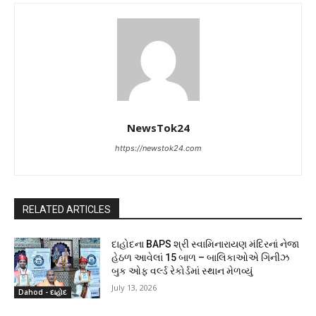
NewsTok24
https://newstok24.com
RELATED ARTICLES
દાહોદના BAPS શ્રી સ્વામિનારાયણ મંદિરનાં નેજા
હેઠળ આવેલાં 15 બાળ – બાલિકાઓએ ગિનીઝ
બુક ઓફ વર્લ્ડ રેકોર્ડમાં સ્થાન મેળવ્યું
July 13, 2026
Dahod - દાહોદ