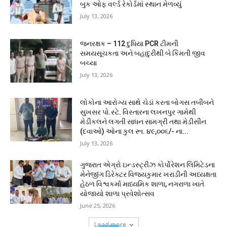
બુક ઓફ વર્લ્ડ રેકોર્ડમાં સ્થાન મેળવ્યું
July 13, 2026
જનરક્ષક – 112 દુધિયા PCR ટીમની
સમયસૂચકતા અને બહાદુરીથી બે કિંમતી જીવ
બચ્યા
July 13, 2026
લોકોના આરોગ્ય સાથે ચેડાં કરતા બોગસ તબીબને
સુખસર પો.સ્ટે. વિસ્તારના લખનપુર ગામેથી
મેડીકલને લગતી સાધન સામગ્રી તથા મેડીસીન
(દવાઓ) ઓના કુલ રૂા. ૪૯,૦૦૬/- ના...
July 13, 2026
ગુજરાત એગ્રો ઇન્ડસ્ટ્રીઝ કોર્પોરેશન લિમિટેડના
મેનેજીંગ ડિરેક્ટર વિજયકુમાર ખરાડીની અધ્યક્ષતા
હેઠળ વિશ્વકર્મા માધ્યમિક શાળા, નગરાળા ખાતે
યોજાયો શાળા પ્રવેશોત્સવ
June 25, 2026
Load more