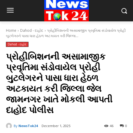
Home
Dahod - દાહોદ
પ્રોહીબિશનની અસામાજીક પ્રવૃતિમા સંડોવાયેલ પ્રોહી
બુટલેગરને પાસા ધારા હેઠળ અટકાયત કરી જિલ્લા...
Dahod - દાહોદ
પ્રોહીબિશનની અસામાજીક
પ્રવૃતિમા સંડોવાયેલ પ્રોહી
બુટલેગરને પાસા ધારા હેઠળ
અટકાયત કરી જિલ્લા જેલ
જામનગર ખાતે મોકલી આપતી
દાહોદ પોલીસ
By
NewsTok24
December 1, 2025
46
0