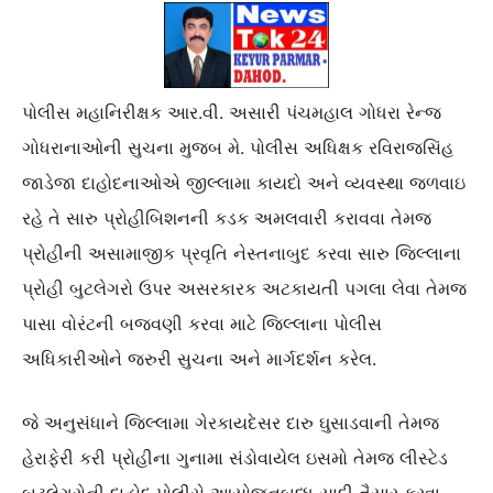
પોલીસ મહાનિરીક્ષક આર.વી. અસારી પંચમહાલ ગોધરા રેન્જ
ગોધરાનાઓની સુચના મુજબ મે. પોલીસ અધિક્ષક રવિરાજસિંહ
જાડેજા દાહોદનાઓએ જીલ્લામા કાયદો અને વ્યવસ્થા જળવાઇ
રહે તે સારુ પ્રોહીબિશનની કડક અમલવારી કરાવવા તેમજ
પ્રોહીની અસામાજીક પ્રવૃતિ નેસ્તનાબુદ કરવા સારુ જિલ્લાના
પ્રોહી બુટલેગરો ઉપર અસરકારક અટકાયતી પગલા લેવા તેમજ
પાસા વોરંટની બજવણી કરવા માટે જિલ્લાના પોલીસ
અધિકારીઓને જરુરી સુચના અને માર્ગદર્શન કરેલ.
જે અનુસંધાને જિલ્લામા ગેરકાયદેસર દારુ ઘુસાડવાની તેમજ
હેરાફેરી કરી પ્રોહીના ગુનામા સંડોવાયેલ ઇસમો તેમજ લીસ્ટેડ