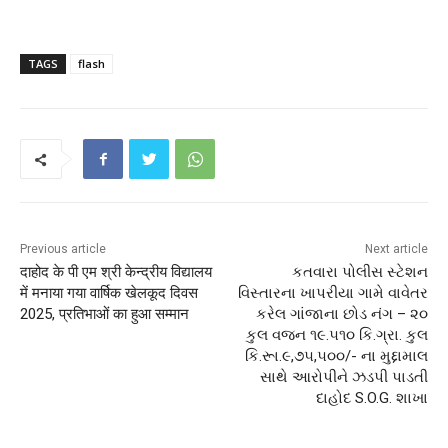
TAGS
flash
Previous article
Next article
दाहोद के पी एम श्री केन्द्रीय विद्यालय
કતવારા પોલીસ સ્ટેશન
में मनाया गया वार्षिक खेलकूद दिवस
વિસ્તારના ખાપરીયા ગામે વાવેતર
2025, प्रतिभाओं का हुआ सम्मान
કરેલ ગાંજાના છોડ નંગ – ૨૦
કુલ વજન ૧૯.૫૧૦ કિ.ગ્રા. કુલ
કિ.રૂા.૯,૭૫,૫૦૦/- ના મુદ્દામાલ
સાથે આરોપીને ઝડપી પાડતી
દાહોદ S.O.G. શાખા