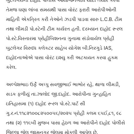
બુટલેગરોની દાહોદ પોલીસે આયોજનબધ્ધ યાદી તૈયાર કરવા
તેમજ ઘણા લાંબા સમયથી પાસા વોરંટ ફરારી આરોપીઓની
માહિતી એકત્રિત કરી તેઓને ઝડપી પાડવા સારુ L.C.B. ટીમ
તથા લીમડી પો.સ્ટેની ટીમ કાર્યરત હતી. દરમ્યાન દાહોદ રૂરલ
પો.સ્ટે.વિસ્તારમા પ્રોહીબિશનના ગુનામા સંડોવાયેલ પ્રોહી
બુટલેગર વિરુધ્ધ કલેકટર સાહેબ યોગેશ બી.નિરગુડે IAS,
દાહોદનાઓએ પાસા વોરંટ ઇશ્યુ કરી અટકાયત કરવા હુકમ
કરેલ.
અલ્પેશભાઇ ઉર્ફે અપ્પુ સવજીભાઈ ભાભોર રહે. થાળા લીમડી,
સડક ફળીયું તા.ઝાલોદ જી.દાહોદ. આરોપીના ગુન્હાહિત
ઇતિહાસમા (૧) દાહોદ રૂરલ પો.સ્ટે.પાર્ટ સી
ગુ.ર.નં.૧૧૮૨૧૦૦૮૨૫૦૦૫૬/૨૦૨૫ પ્રોહી કલમ ૬૫ઈ,૮૧, ૯૮
તથા (૨) ૧૧૬બી મુજબ પાસા હેઠળ આ આરોપીને દાહોદ પોલીસે
જિલ્લા જેલ જામનગર જેલમા મોકલી આપેલ છે.