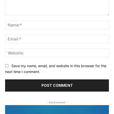
Comment:
Na
Ema
Web
Save my name, email, and website in this browser for the
next time I comment.
- Advertisment -