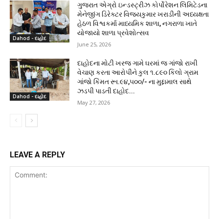
ગુજરાત એગ્રો ઇન્ડસ્ટ્રીઝ કોર્પોરેશન લિમિટેડના
મેનેજીંગ ડિરેક્ટર વિજયકુમાર ખરાડીની અધ્યક્ષતા
હેઠળ વિશ્વકર્મા માધ્યમિક શાળા, નગરાળા ખાતે
યોજાયો શાળા પ્રવેશોત્સવ
Dahod - દાહોદ
June 25, 2026
દાહોદના મોટી ખરજ ગામે ઘરમાં જ ગાંજો રાખી
વેચાણ કરતા આરોપીને કુલ ૧.૮૯૦ કિલો ગ્રામ
ગાંજો કિંમત રૂા.૯૪,૫૦૦/- ના મુદ્દામાલ સાથે
ઝડપી પાડતી દાહોદ...
Dahod - દાહોદ
May 27, 2026
LEAVE A REPLY