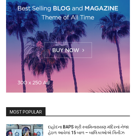
MOST POPULAR
દાહોદના BAPS શ્રી સ્વામિનારાયણ મંદિરનાં નેજા
હેઠળ આવેલાં 15 બાળ – બાલિકાઓએ ગિનીઝ