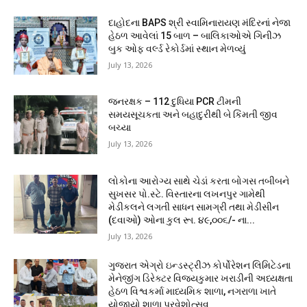
દાહોદના BAPS શ્રી સ્વામિનારાયણ મંદિરનાં નેજા
હેઠળ આવેલાં 15 બાળ – બાલિકાઓએ ગિનીઝ
બુક ઓફ વર્લ્ડ રેકોર્ડમાં સ્થાન મેળવ્યું
July 13, 2026
જનરક્ષક – 112 દુધિયા PCR ટીમની
સમયસૂચકતા અને બહાદુરીથી બે કિંમતી જીવ
બચ્યા
July 13, 2026
લોકોના આરોગ્ય સાથે ચેડાં કરતા બોગસ તબીબને
સુખસર પો.સ્ટે. વિસ્તારના લખનપુર ગામેથી
મેડીકલને લગતી સાધન સામગ્રી તથા મેડીસીન
(દવાઓ) ઓના કુલ રૂા. ૪૯,૦૦૬/- ના...
July 13, 2026
ગુજરાત એગ્રો ઇન્ડસ્ટ્રીઝ કોર્પોરેશન લિમિટેડના
મેનેજીંગ ડિરેક્ટર વિજયકુમાર ખરાડીની અધ્યક્ષતા
હેઠળ વિશ્વકર્મા માધ્યમિક શાળા, નગરાળા ખાતે
યોજાયો શાળા પ્રવેશોત્સવ