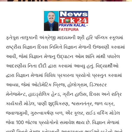
ફતેપુરા તાલુકાની અંગ્રેજી માધ્યમની શ્રી હરિ પબ્લિક સ્કૂલમાં
રાષ્ટ્રીય વિજ્ઞાન દિવસ નિમિત્તે વિજ્ઞાન મેળાની ઉજવણી કરવામાં
આવી, જેમાં વિજ્ઞાન મેળાનુ ઉદ્ઘાટન ઓમ શાંતિ માંથી પધારેલ
આદરણીય નિતા દીદી દ્વારા કરવામાં આવ્યુ હતું. વિદ્યાર્થીઓ
દ્વારા વિજ્ઞાન મેળામાં વિવિધ પ્રકારના પ્રયોગો પ્રસ્તુત કરવામાં
આવ્યા, જેમાં ઓટોમેટિક બ્રિજ, હોલોગ્રામ, ડિઝાસ્ટર
મેનેજમેન્ટ, હાઇડ્રોલિક હેન્ડ, ગ્રીન હાઉસ, દિવસ અને રાત્રિ
કાર્યકારી મોડેલ, પાણી શુદ્ધિકરણ, શ્વસનતંત્ર, જળ ચક્ર,
જ્વાળામુખી, ગુરુત્વાકર્ષણ બળ, ઐર કૂલર, રાઈડ વર્કિંગ મોડેલ
જેવા 100 જેટલા પ્રયોગોનો સમાવેશ થાય છે. વિજ્ઞાન મેળામાં
વાલી મિત્રો તેમજ ફતેપુરાની આસપાસના ભાઈઓ બહેનો અને