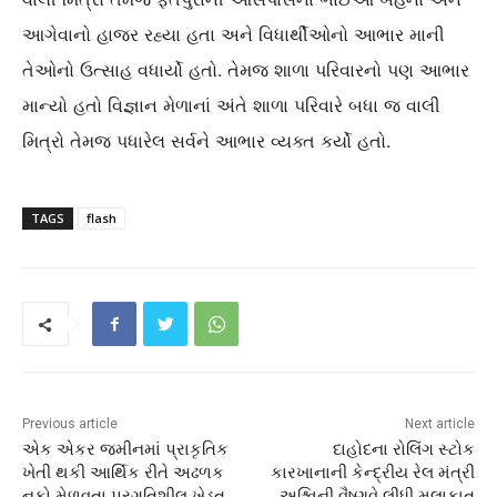
આગેવાનો હાજર રહ્યા હતા અને વિધાર્થીઓનો આભાર માની
તેઓનો ઉત્સાહ વધાર્યો હતો. તેમજ શાળા પરિવારનો પણ આભાર
માન્યો હતો વિજ્ઞાન મેળાનાં અંતે શાળા પરિવારે બધા જ વાલી
મિત્રો તેમજ પધારેલ સર્વને આભાર વ્યક્ત કર્યો હતો.
TAGS
flash
Previous article
Next article
એક એકર જમીનમાં પ્રાકૃતિક
દાહોદના રોલિંગ સ્ટોક
ખેતી થકી આર્થિક રીતે અઢળક
કારખાનાની કેન્દ્રીય રેલ મંત્રી
નફો મેળવતા પ્રગતિશીલ ખેડુત
અશ્વિની વૈષ્ણવે લીધી મુલાકાત