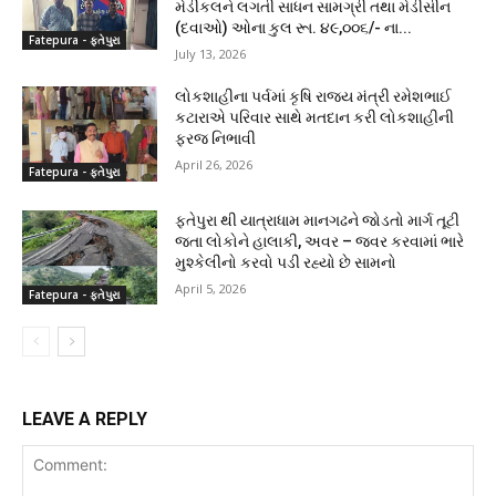
મેડીકલને લગતી સાધન સામગ્રી તથા મેડીસીન
(દવાઓ) ઓના કુલ રૂા. ૪૯,૦૦૬/- ના...
Fatepura - ફતેપુરા
July 13, 2026
લોકશાહીના પર્વમાં કૃષિ રાજ્ય મંત્રી રમેશભાઈ
કટારાએ પરિવાર સાથે મતદાન કરી લોકશાહીની
ફરજ નિભાવી
April 26, 2026
Fatepura - ફતેપુરા
ફતેપુરા થી યાત્રાધામ માનગઢને જોડતો માર્ગ તૂટી
જતા લોકોને હાલાકી, અવર – જવર કરવામાં ભારે
મુશ્કેલીનો કરવો પડી રહ્યો છે સામનો
April 5, 2026
Fatepura - ફતેપુરા
LEAVE A REPLY