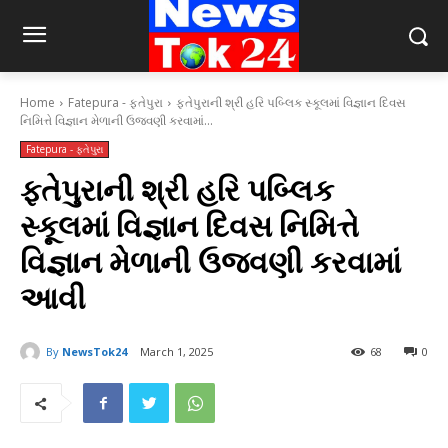
Home
Fatepura - ફતેપુરા
ફતેપુરાની શ્રી હરિ પબ્લિક સ્કૂલમાં વિજ્ઞાન દિવસ
નિમિત્તે વિજ્ઞાન મેળાની ઉજવણી કરવામાં...
Fatepura - ફતેપુરા
ફતેપુરાની શ્રી હરિ પબ્લિક
સ્કૂલમાં વિજ્ઞાન દિવસ નિમિત્તે
વિજ્ઞાન મેળાની ઉજવણી કરવામાં
આવી
By
NewsTok24
March 1, 2025
68
0