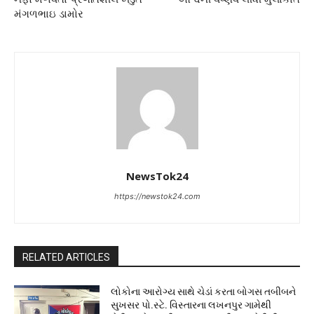
મંગળભાઇ ડામોર
NewsTok24
https://newstok24.com
RELATED ARTICLES
લોકોના આરોગ્ય સાથે ચેડાં કરતા બોગસ તબીબને
સુખસર પો.સ્ટે. વિસ્તારના લખનપુર ગામેથી