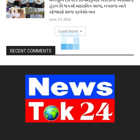
મેનેજીંગ ડિરેક્ટર વિજયકુમાર ખરાડીની અધ્યક્ષતા
હેઠળ વિશ્વકર્મા માધ્યમિક શાળા, નગરાળા ખાતે
યોજાયો શાળા પ્રવેશોત્સવ
June 25, 2026
Load more
RECENT COMMENTS