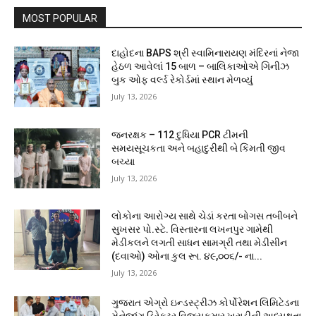
MOST POPULAR
દાહોદના BAPS શ્રી સ્વામિનારાયણ મંદિરનાં નેજા
હેઠળ આવેલાં 15 બાળ – બાલિકાઓએ ગિનીઝ
બુક ઓફ વર્લ્ડ રેકોર્ડમાં સ્થાન મેળવ્યું
July 13, 2026
જનરક્ષક – 112 દુધિયા PCR ટીમની
સમયસૂચકતા અને બહાદુરીથી બે કિંમતી જીવ
બચ્યા
July 13, 2026
લોકોના આરોગ્ય સાથે ચેડાં કરતા બોગસ તબીબને
સુખસર પો.સ્ટે. વિસ્તારના લખનપુર ગામેથી
મેડીકલને લગતી સાધન સામગ્રી તથા મેડીસીન
(દવાઓ) ઓના કુલ રૂા. ૪૯,૦૦૬/- ના...
July 13, 2026
ગુજરાત એગ્રો ઇન્ડસ્ટ્રીઝ કોર્પોરેશન લિમિટેડના