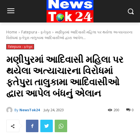
Home
Fatepura - ફતેપુરા
મણીપુરમાં આદિવાસી મહિલા પર થયેલા અત્યાચારના
વિરોધમાં ફતેપુરા તાલુકામા આદિવાસીઓ દ્વારા આપેલ...
Fatepura - ફતેપુરા
મણીપુરમાં આદિવાસી મહિલા પર
થયેલા અત્યાચારના વિરોધમાં
ફતેપુરા તાલુકામા આદિવાસીઓ
દ્વારા આપેલ બંધનું એલાન
By
NewsTok24
July 24, 2023
200
0