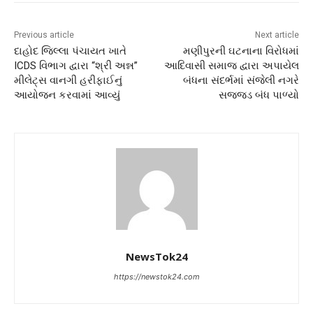
Previous article
Next article
દાહોદ જિલ્લા પંચાયત ખાતે
મણીપુરની ઘટનાના વિરોધમાં
ICDS વિભાગ દ્વારા “શ્રી અન્ન”
આદિવાસી સમાજ દ્વારા અપાયેલ
મીલેટ્સ વાનગી હરીફાઈનું
બંધના સંદર્ભમાં સંજેલી નગરે
આયોજન કરવામાં આવ્યું
સજ્જડ બંધ પાળ્યો
NewsTok24
https://newstok24.com