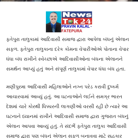
ફતેપુરા તાલુકામાં આદિવાસી સમાજ દ્વારા આપેલા બંધનું એલાન
સફળ. ફતેપુરા તાલુકાના દરેક કોમના વેપારીઓએ પોતાના વેપાર
ધંધા બંધ રાખીને સ્વેચ્છાએ આદિવાસીઓના બંધના એલાનને
સમર્થન આપ્યું હતું અને સંપૂર્ણ તાલુકામાં વેપાર ધંધા બંધ હતા.
મણીપુરમા આદિવાસી મહિલાઓને નગ્ન પરેડ કરાવી દુષ્કર્મ
આચારવામાં આવ્યું હતું. આ ઘટનાઓને લઈને સમગ્ર ભારત
દેશમાં ચારે કોરથી ધિક્કારની લાગણીઓ વરસી રહી છે ત્યારે આ
ઘટનાને ધ્યાનમાં રાખીને આદિવાસી સમાજ દ્વારા ગુજરાત બંધનું
એલાન આપવા આવ્યું હતું. તે સંદર્ભે ફતેપુરા તાલુકા આદિવાસી
સમાજ દ્વારા પણ બંધનું એલાન સફળ બનાવવા માટે સહકાર