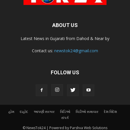
ABOUT US
Latest News in Gujarati from Dahod & Near by
Contact us:
newstok24@gmail.com
FOLLOW US
હોમ
દાહોદ
આપણી સરકાર
વિડિઓ
વિડીઓ સમાચાર
દેશ વિદેશ
સંપર્ક
© NewsTok24 | Powered by Parshva Web Solutions