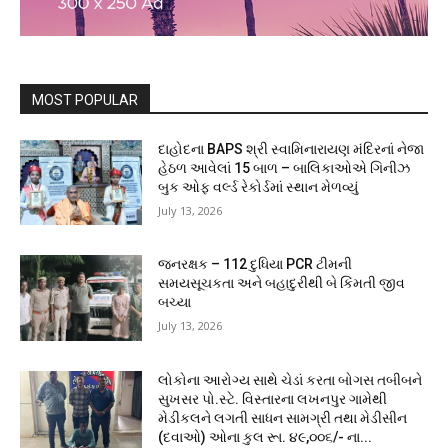
MOST POPULAR
દાહોદના BAPS શ્રી સ્વામિનારાયણ મંદિરનાં નેજા
હેઠળ આવેલાં 15 બાળ – બાલિકાઓએ ગિનીઝ
બુક ઓફ વર્લ્ડ રેકોર્ડમાં સ્થાન મેળવ્યું
July 13, 2026
જનરક્ષક – 112 દુધિયા PCR ટીમની
સમયસૂચકતા અને બહાદુરીથી બે કિંમતી જીવ
બચ્યા
July 13, 2026
લોકોના આરોગ્ય સાથે ચેડાં કરતા બોગસ તબીબને
સુખસર પો.સ્ટે. વિસ્તારના લખનપુર ગામેથી
મેડીકલને લગતી સાધન સામગ્રી તથા મેડીસીન
(દવાઓ) ઓના કુલ રૂા. ૪૯,૦૦૬/- ના...