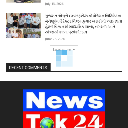
July 13, 2026
ગુજરાત એગ્રો ઇન્ડસ્ટ્રીઝ કોર્પોરેશન લિમિટેડના
મેનેજીંગ ડિરેક્ટર વિજયકુમાર ખરાડીની અધ્યક્ષતા
હેઠળ વિશ્વકર્મા માધ્યમિક શાળા, નગરાળા ખાતે
યોજાયો શાળા પ્રવેશોત્સવ
June 25, 2026
Load more
RECENT COMMENTS