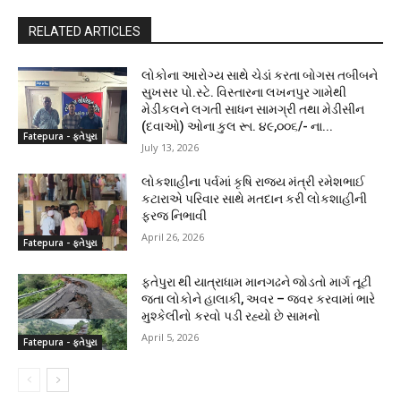
RELATED ARTICLES
લોકોના આરોગ્ય સાથે ચેડાં કરતા બોગસ તબીબને
સુખસર પો.સ્ટે. વિસ્તારના લખનપુર ગામેથી
મેડીકલને લગતી સાધન સામગ્રી તથા મેડીસીન
(દવાઓ) ઓના કુલ રૂા. ૪૯,૦૦૬/- ના...
Fatepura - ફતેપુરા
July 13, 2026
લોકશાહીના પર્વમાં કૃષિ રાજ્ય મંત્રી રમેશભાઈ
કટારાએ પરિવાર સાથે મતદાન કરી લોકશાહીની
ફરજ નિભાવી
April 26, 2026
Fatepura - ફતેપુરા
ફતેપુરા થી યાત્રાધામ માનગઢને જોડતો માર્ગ તૂટી
જતા લોકોને હાલાકી, અવર – જવર કરવામાં ભારે
મુશ્કેલીનો કરવો પડી રહ્યો છે સામનો
April 5, 2026
Fatepura - ફતેપુરા