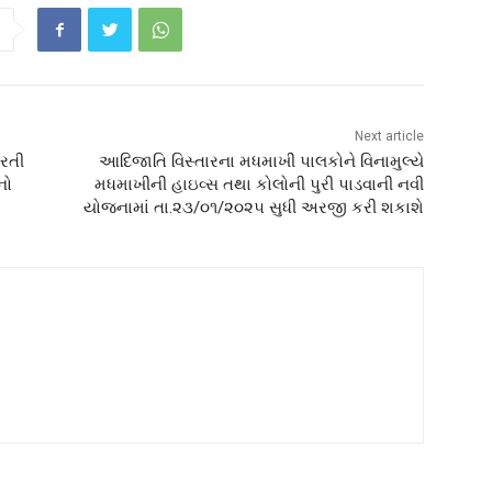
Next article
ભરતી
આદિજાતિ વિસ્તારના મધમાખી પાલકોને વિનામુલ્યે
નો
મધમાખીની હાઇવ્સ તથા કોલોની પુરી પાડવાની નવી
યોજનામાં તા.૨૩/૦૧/૨૦૨૫ સુધી અરજી કરી શકાશે