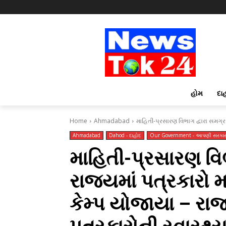
હોમ
દા
Home
Ahmadabad
માહિતી-પ્રસારણ વિભાગ દ્વારા સમગ્ર 
Ahmadabad
Dahod - દાહોદ
Our Government - આપણી સરકા
માહિતી-પ્રસારણ વિભ
રાજ્યમાં પત્રકારો મ
કેમ્પ યોજાયા – રા