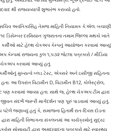
 હતું. અમદાવાદ ખાતેથી મુખ્યમંત્રી ભૂપેન્દ્રભાઈ પટેલે આ
દ થી રાજ્યવ્યાપી શુભારંભ કરાવ્યો હતો.
ના સચિવ અવંતિકાસિંહ તેમજ માહિતી નિયામક કે.એલ. બચાણી
. ૧૯ ડિસેમ્બર દરમિયાન ગુજરાતના તમામ જિલ્લા મથકો ખાતે
ા કર્મીઓ માટે હેલ્થ ચેકઅપ કેમ્પનું આયોજન કરવામાં આવ્યું
 કેમ્પમાં રાજ્યના કુલ ૧,૫૩૨ જેટલા પત્રકારો / મીડિયા
 ચેકઅપ કરવામાં આવ્યું હતું.
્મીઓનું મુખ્યત્વે બ્લડ ટેસ્ટ, એક્સરે અને ઇસીજી સહિતના
યા હતા. આ ઉપરાંત વિટામીન D, વિટામીન B12, કોલેસ્ટ્રોલ,
પણ કરવામાં આવ્યા હતા. સાથે જ, હેલ્થ ચેકઅપ ટીમ દ્વારા
વન સંદર્ભે જરૂરી માર્ગદર્શન પણ પૂરું પાડવામાં આવ્યું હતું.
ેલે જણાવ્યું હતું કે, સમાજના હિતાર્થે રાત-દિવસ દોડતા
સ દ્વારા માહિતી વિભાગના સંકલનમાં આ કાર્યક્રમોનું સુદ્રઢ
રોસ સોસાયટી દ્વારા અમદાવાદના પત્રકારો માટે સ્વાસ્થ્ય