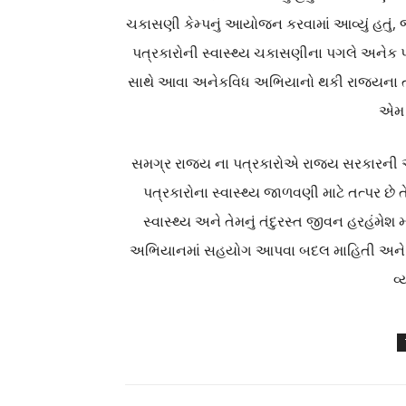
ચકાસણી કેમ્પનું આયોજન કરવામાં આવ્યું હતું, જે
પત્રકારોની સ્વાસ્થ્ય ચકાસણીના પગલે અનેક પત
સાથે આવા અનેકવિધ અભિયાનો થકી રાજ્યના તમ
એમ તે
સમગ્ર રાજ્ય ના પત્રકારોએ રાજ્ય સરકારની આ 
પત્રકારોના સ્વાસ્થ્ય જાળવણી માટે તત્પર છે
સ્વાસ્થ્ય અને તેમનું તંદુરસ્ત જીવન હરહંમેશ 
અભિયાનમાં સહયોગ આપવા બદલ માહિતી અને પ્ર
વ્