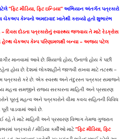
પટેલે
“ફિટ મીડિયા, ફિટ ઇન્ડિયા”
અભિયાન અંતર્ગત પત્રકારો
ેલ્થ ચેકઅપ કેમ્પનો અમદાવાદ ખાતેથી કરાવ્યો હતો શુભારંભ
 – દિવસ દોડતા પત્રકારોનું સ્વાસ્થ્ય જળવાય તે માટે રેડક્રોસ
હેલ્થ ચેકઅપ કેમ્પ પરિણામલક્ષી બન્યા
– અજય પટેલ
ાગીર માનવામાં આવે છે. શિયાળો હોય, ઉનાળો હોય કે પછી
 રહેતા હોય છે. દેશમાં લોકશાહીને જાળવી રાખવા માટે તટસ્થ –
મ પત્રકારો કરે છે. એક સ્વસ્થ અને તંદુરસ્ત પત્રકાર સમાજને
વાસ્થ્ય મહત્તા સમજીને રાજ્ય સરકારના માહિતી અને પ્રસારણ
ારોને પૂરતું મહત્વ અને પત્રકારોને વીમા કવચ સહિતની વિવિધ
પૂરી પાડવામાં આવે છે.
વાઈ રહે તે માટે માહિતી અને પ્રસારણ વિભાગ તેમજ ગુજરાત
ભરમાં પત્રકારો / મીડિયા કર્મીઓ માટે
“ફિટ મીડિયા, ફિટ