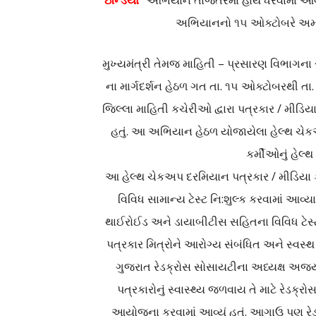
ઇન્ડિયા”
અભિયાન તાજેતરમાં હાથ ધરવામાં આવ્યું
અભિયાનનો ૧૫ ઓક્ટોબરે અમદવા
મુખ્યમંત્રી તેમજ માહિતી – પ્રસારણ વિભાગ
ના માર્ગદર્શન હેઠળ ગત તા. ૧૫ ઓક્ટોબરથી તા
જિલ્લા માહિતી કચેરીઓ દ્વારા પત્રકાર / મીડિય
હતું. આ અભિયાન હેઠળ યોજાયેલા હેલ્થ ચેકઅપ
કર્મીઓનું હેલ્થ
આ હેલ્થ ચેકઅપ દરમિયાન પત્રકાર / મીડિયા કર
વિવિધ સામાન્ય ટેસ્ટ નિ:શુલ્ક કરવામાં આવ્
થાઈરોઈડ અને ડાયાબીટીસ સહિતના વિવિધ ટેસ્ટ 
પત્રકાર મિત્રોને આરોગ્ય સંબંધિત અને સ્વસ્થ જી
ગુજરાત રેડક્રોસ સોસાયટીના અધ્યક્ષ અજય પટ
પત્રકારોનું સ્વાસ્થ્ય જળવાય તે માટે રેડક્રો
આયોજના કરવામાં આવ્યું હતું. આગાઉ પણ રેડક્