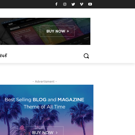
ંપર્ક
- Advertisment -