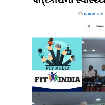
પત્રકારોની સ્વાસ્
By
NewsTok24
Share