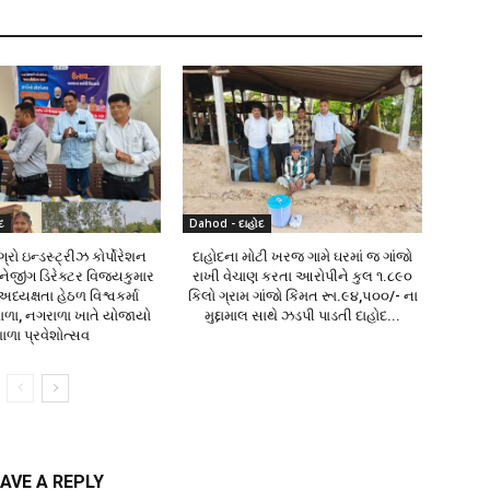
દ
Dahod - દાહોદ
રો ઇન્ડસ્ટ્રીઝ કોર્પોરેશન
દાહોદના મોટી ખરજ ગામે ઘરમાં જ ગાંજો
ેનેજીંગ ડિરેક્ટર વિજયકુમાર
રાખી વેચાણ કરતા આરોપીને કુલ ૧.૮૯૦
ધ્યક્ષતા હેઠળ વિશ્વકર્મા
કિલો ગ્રામ ગાંજો કિંમત રૂા.૯૪,૫૦૦/- ના
ાળા, નગરાળા ખાતે યોજાયો
મુદ્દામાલ સાથે ઝડપી પાડતી દાહોદ...
ાળા પ્રવેશોત્સવ
AVE A REPLY