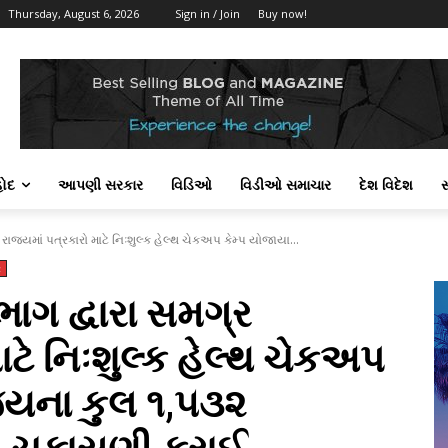
Thursday, August 6, 2026
Sign in / Join
Buy now!
હોદ
આપણી સરકાર
વિડિઓ
વિડીઓ સમાચાર
દેશ વિદેશ
સ
રાજ્યમાં પત્રકારો માટે નિઃશુલ્ક હેલ્થ ચેકઅપ કેમ્પ યોજાયા...
ર
ાગ દ્વારા સમગ્ર
ાટે નિઃશુલ્ક હેલ્થ ચેકઅપ
જ્યના કુલ ૧,૫૩૨