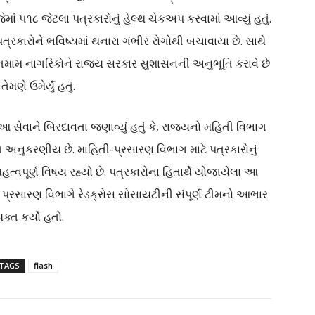
માં ૫૧૮ જેટલા પત્રકારોનું હેલ્થ ચેકઅપ કરવામાં આવ્યું હતું.
્રકારોને ભવિષ્યમાં થનારા ગંભીર રોગોથી બચાવાયા છે. સાથે
ામ નાગરિકોને રાજ્ય સરકાર સુશાસનની અનુભૂતિ કરાવે છે
મણે ઉમેર્યું હતું.
સેવાને બિરદાવતા જણાવ્યું હતું કે, રાજ્યનો મહિતી વિભાગ
 તે અનુકરણીય છે. માહિતી-પ્રસારણ વિભાગ માટે પત્રકારોનું
મહત્વપૂર્ણ વિષય રહ્યો છે. પત્રકારોના હિતાર્થે યોજાયેલા આ
સારણ વિભાગે રેડક્રોસ સોસાયટીની સંપૂર્ણ ટીમનો આભાર
યક્ત કર્યો હતો.
TAGS
flash