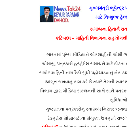
મુખ્યમંત્રી ભૂપેન્દ્ર 
માટે નિઃશુલ્ક હ
સમાજના હિતાર્થે રાત
કટિબધ્ધ – માહિતી વિભાગના સહયોગથી 
ભારતમાં પ્રેસ-મીડિયાને લોકશાહીની ચોથી જ
ચોમાસું, પત્રકારો હરહંમેશ સમાચરો માટે દોડતા
સચોટ માહિતી નાગરિકો સુધી પહોંચાડવાનું નેક કા
જાગૃત રાખવાનું કામ કરે છે ત્યારે તેમની સ્
વિભાગ દ્વારા મીડિયા સંકલનની સાથે સાથે પત્રક
સુવિધાઓ 
ગુજરાતના પત્રકારોનું સ્વાસ્થ્ય નિરંતર જળ
રેડક્રોસ સોસાયટીના સંયુક્ત ઉપક્રમે રાજ્ય