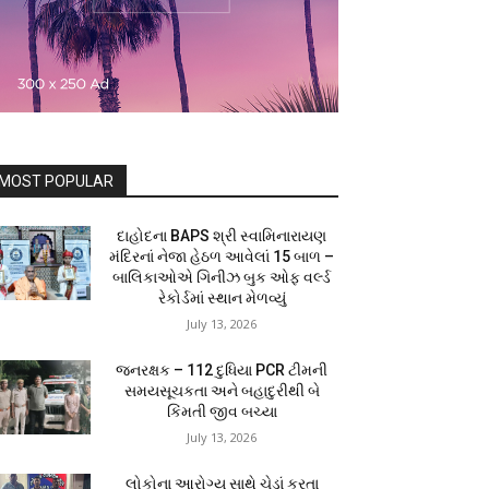
MOST POPULAR
દાહોદના BAPS શ્રી સ્વામિનારાયણ
મંદિરનાં નેજા હેઠળ આવેલાં 15 બાળ –
બાલિકાઓએ ગિનીઝ બુક ઓફ વર્લ્ડ
રેકોર્ડમાં સ્થાન મેળવ્યું
July 13, 2026
જનરક્ષક – 112 દુધિયા PCR ટીમની
સમયસૂચકતા અને બહાદુરીથી બે
કિંમતી જીવ બચ્યા
July 13, 2026
લોકોના આરોગ્ય સાથે ચેડાં કરતા