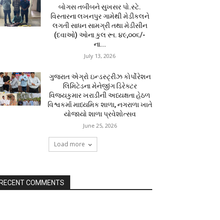
બોગસ તબીબને સુખસર પો.સ્ટે.
વિસ્તારના લખનપુર ગામેથી મેડીકલને
લગતી સાધન સામગ્રી તથા મેડીસીન
(દવાઓ) ઓના કુલ રૂા. ૪૯,૦૦૬/-
ના...
July 13, 2026
ગુજરાત એગ્રો ઇન્ડસ્ટ્રીઝ કોર્પોરેશન
લિમિટેડના મેનેજીંગ ડિરેક્ટર
વિજયકુમાર ખરાડીની અધ્યક્ષતા હેઠળ
વિશ્વકર્મા માધ્યમિક શાળા, નગરાળા ખાતે
યોજાયો શાળા પ્રવેશોત્સવ
June 25, 2026
Load more
RECENT COMMENTS