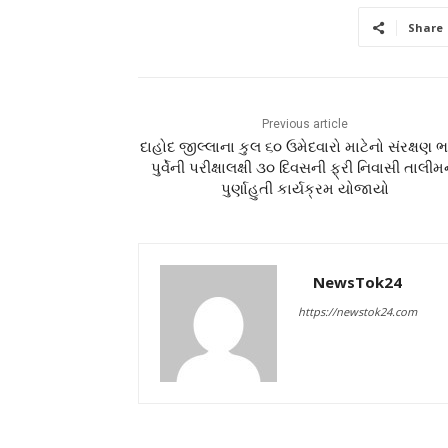
Share
Previous article
દાહોદ જીલ્લાના કુલ ૬૦ ઉમેદવારો માટેનો સંરક્ષણ 
પુર્વેની પરીક્ષાલક્ષી ૩૦ દિવસની ફ્રી નિવાસી તાલીમ
પુર્ણાહુતી કાર્યક્રમ યોજાયો
NewsTok24
https://newstok24.com