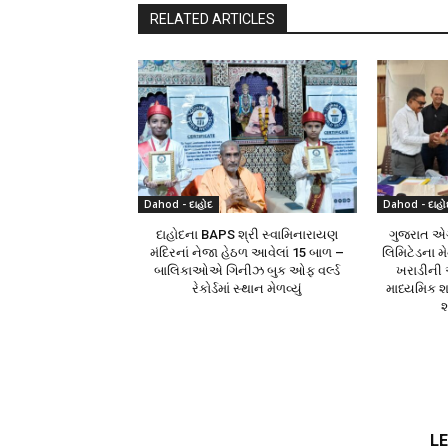
RELATED ARTICLES
Dahod - દાહોદ
Dahod - દાહો
દાહોદના BAPS શ્રી સ્વામિનારાયણ
ગુજરાત એગ્
મંદિરનાં નેજા હેઠળ આવેલાં 15 બાળ –
લિમિટેડના મ
બાલિકાઓએ ગિનીઝ બુક ઓફ વર્લ્ડ
ખરાડીની અ
રેકોર્ડમાં સ્થાન મેળવ્યું
માધ્યમિક શ
શ
LE