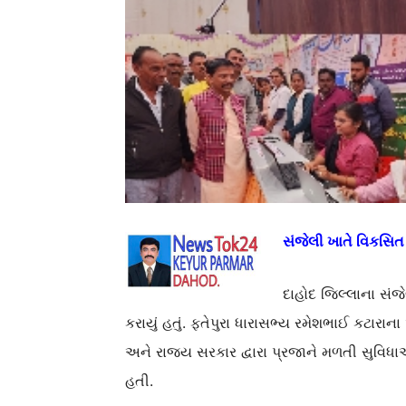
સંજેલી ખાતે વિકસિત
દાહોદ જિલ્લાના સંજે
કરાયું હતું. ફતેપુરા ધારાસભ્ય રમેશભાઈ કટારાના
અને રાજ્ય સરકાર દ્વારા પ્રજાને મળતી સુવિ
હતી.