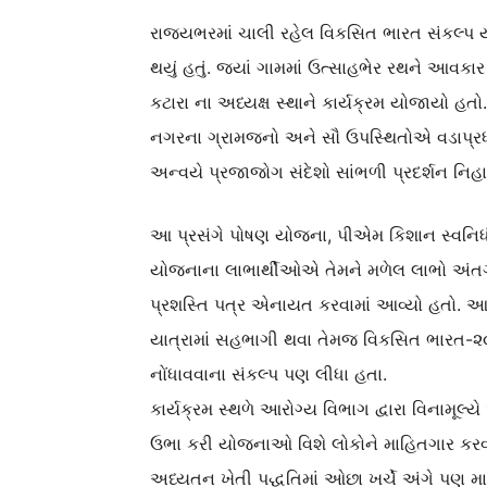
રાજ્યભરમાં ચાલી રહેલ વિકસિત ભારત સંકલ્પ ય
થયું હતું. જ્યાં ગામમાં ઉત્સાહભેર રથને આવકા
કટારા ના અધ્યક્ષ સ્થાને કાર્યક્રમ યોજાયો હ
નગરના ગ્રામજનો અને સૌ ઉપસ્થિતોએ વડાપ્રધા
અન્વયે પ્રજાજોગ સંદેશો સાંભળી પ્રદર્શન નિહાળ્ય
આ પ્રસંગે પોષણ યોજના, પીએમ કિશાન સ્વનિધી
યોજનાના લાભાર્થીઓએ તેમને મળેલ લાભો અંતર્ગ
પ્રશસ્તિ પત્ર એનાયત કરવામાં આવ્યો હતો. આ
યાત્રામાં સહભાગી થવા તેમજ વિકસિત ભારત-૨૦૪
નોંધાવવાના સંકલ્પ પણ લીધા હતા.
કાર્યક્રમ સ્થળે આરોગ્ય વિભાગ દ્વારા વિનામૂ
ઉભા કરી યોજનાઓ વિશે લોકોને માહિતગાર કરવામ
અધ્યતન ખેતી પદ્ધતિમાં ઓછા ખર્ચે અંગે પણ માર્