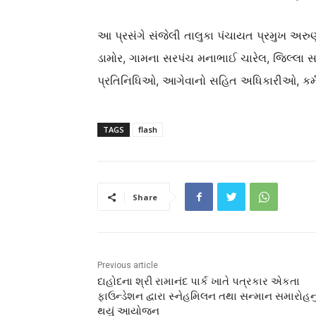
આ પ્રસંગે સંજેલી તાલુકા પંચાયત પ્રમુખ અર
ડામોર, ગામના સરપંચ મનાભાઈ ચારેલ, જિલ્લા
પ્રતિનિધિઓ, આગેવાનો સહિત અધિકારીઓ, કર્મ
TAGS
flash
Share
Previous article
દાહોદના શ્રી રામાનંદ પાર્ક ખાતે પત્રકાર એકતા
ફાઉન્ડેશન દ્વારા સ્નેહમિલન તથા સન્માન સમારોહનુ
થયું આયોજન