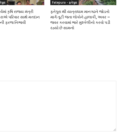
પુરા
Fatepura - ફતેપુરા
વમાં કૃષિ રાજ્ય મંત્રી
ફતેપુરા થી યાત્રાધામ માનગઢને જોડતો
રાએ પરિવાર સાથે મતદાન
માર્ગ તૂટી જતા લોકોને હાલાકી, અવર –
ીની ફરજ નિભાવી
જવર કરવામાં ભારે મુશ્કેલીનો કરવો પડી
રહ્યો છે સામનો