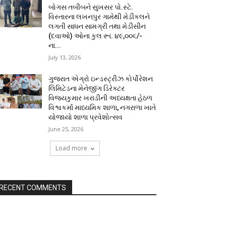
બોગસ તબીબને સુખસર પો.સ્ટે.
વિસ્તારના લખનપુર ગામેથી મેડીકલને
લગતી સાધન સામગ્રી તથા મેડીસીન
(દવાઓ) ઓના કુલ રૂા. ૪૯,૦૦૬/-
ના...
July 13, 2026
ગુજરાત એગ્રો ઇન્ડસ્ટ્રીઝ કોર્પોરેશન
લિમિટેડના મેનેજીંગ ડિરેક્ટર
વિજયકુમાર ખરાડીની અધ્યક્ષતા હેઠળ
વિશ્વકર્મા માધ્યમિક શાળા, નગરાળા ખાતે
યોજાયો શાળા પ્રવેશોત્સવ
June 25, 2026
Load more
RECENT COMMENTS