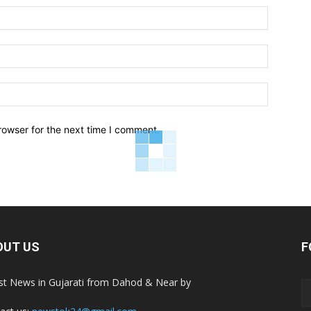
Name:*
Email:*
Website:
rowser for the next time I comment.
OUT US
F
st News in Gujarati from Dahod & Near by