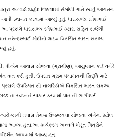
ાત્રા અન્વયે દાહોદ જિલ્લામાં સંજેલી ગામે રથનું આગમન
ર આપી સ્વાગત કરવામાં આવ્યું હતું. ધારાસભ્ય રમેશભાઈ
તો. આ પ્રસંગે ધારાસભ્ય રમેશભાઈ કટારા સહિત સંજેલી
ન નરેન્દ્રભાઈ મોદીનો લાઇવ વિકસિત ભારત સંકલ્પ
ું હતું.
, પીએમ આવાસ યોજના (ગ્રામીણ), આયુષ્માન કાર્ડ વગેરે
ત વાત કરી હતી. ઉપરાંત ગ્રામ પંચાયતની સિદ્ધિ માટે
 પ્રસંગે ઉપસ્થિત સૌ નાગરિકોએ વિકસિત ભારત સંકલ્પ
૭ ના સ્વપ્નને સાકાર કરવામાં પોતાની ભાગીદારી
લ્યે આરોગ્યની તપાસ તેમજ ઉજ્જવલા યોજના અંગેના સ્ટોલ
ાં આવ્યા હતા.આ કાર્યક્રમ અન્વયે ખેડૂત મિત્રોને
ગદર્શન આપવામાં આવ્યું હતું.