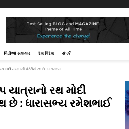
!
વિડીઓ સમાચાર
દેશ વિદેશ
સંપર્ક
થ મોદી સરકારની ગેરંટીનો રથ છે : ધારાસભ્ય...
પ યાત્રાનો રથ મોદી
થ છે : ધારાસભ્ય રમેશભાઈ