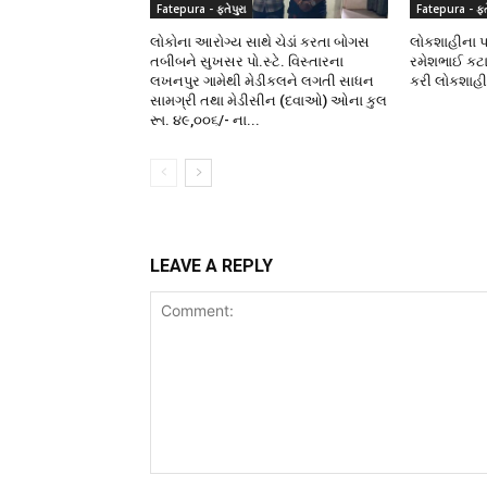
Fatepura - ફતેપુરા
Fatepura - ફતે
લોકોના આરોગ્ય સાથે ચેડાં કરતા બોગસ
લોકશાહીના પર્
તબીબને સુખસર પો.સ્ટે. વિસ્તારના
રમેશભાઈ કટા
લખનપુર ગામેથી મેડીકલને લગતી સાધન
કરી લોકશાહ
સામગ્રી તથા મેડીસીન (દવાઓ) ઓના કુલ
રૂા. ૪૯,૦૦૬/- ના...
LEAVE A REPLY
Comment: