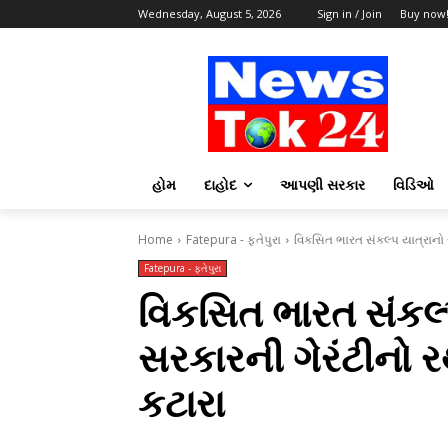
Wednesday, August 5, 2026
Sign in / Join
Buy now
હોમ
દાહોદ
આપણી સરકાર
વિડિઓ
Home
Fatepura - ફતેપુરા
વિકસિત ભારત સંકલ્પ યાત્રાનો ર
Fatepura - ફતેપુરા
વિકસિત ભારત સંકલ્
સરકારની ગેરંટીનો ર
કટારા