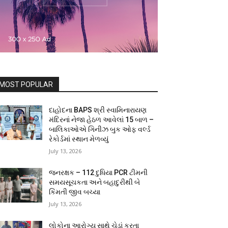
MOST POPULAR
દાહોદના BAPS શ્રી સ્વામિનારાયણ
મંદિરનાં નેજા હેઠળ આવેલાં 15 બાળ –
બાલિકાઓએ ગિનીઝ બુક ઓફ વર્લ્ડ
રેકોર્ડમાં સ્થાન મેળવ્યું
July 13, 2026
જનરક્ષક – 112 દુધિયા PCR ટીમની
સમયસૂચકતા અને બહાદુરીથી બે
કિંમતી જીવ બચ્યા
July 13, 2026
લોકોના આરોગ્ય સાથે ચેડાં કરતા