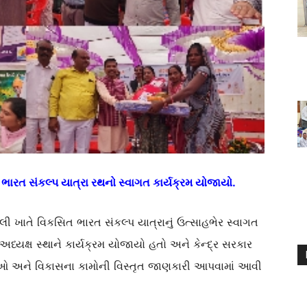
 ભારત સંકલ્પ યાત્રા રથનો સ્વાગત કાર્યક્રમ યોજાયો.
લી ખાતે વિકસિત ભારત સંકલ્પ યાત્રાનું ઉત્સાહભેર સ્વાગત
 અધ્યક્ષ સ્થાને કાર્યક્રમ યોજાયો હતો અને કેન્દ્ર સરકાર
ધાઓ અને વિકાસના કામોની વિસ્તૃત જાણકારી આપવામાં આવી