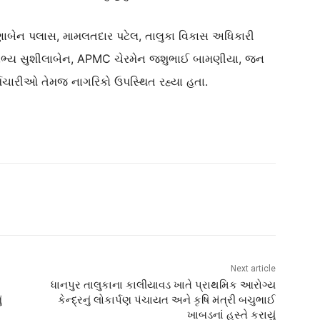
ુણાબેન પલાસ, મામલતદાર પટેલ, તાલુકા વિકાસ અધિકારી
 સભ્ય સુશીલાબેન, APMC ચેરમેન જશુભાઈ બામણીયા, જન
ચારીઓ તેમજ નાગરિકો ઉપસ્થિત રહ્યા હતા.
Next article
ધાનપુર તાલુકાના કાલીયાવડ ખાતે પ્રાથમિક આરોગ્ય
ં
કેન્દ્રનું લોકાર્પણ પંચાયત અને કૃષિ મંત્રી બચુભાઈ
ખાબડનાં હસ્તે કરાયું