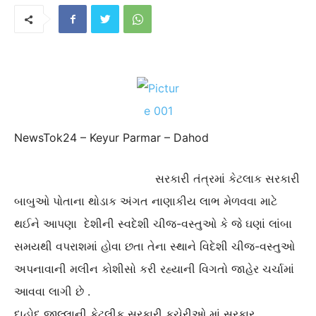
NewsTok24 – Keyur Parmar – Dahod
સરકારી તંત્રમાં કેટલાક સરકારી
બાબુઓ પોતાના થોડાક અંગત નાણાકીય લાભ મેળવવા માટે
થઈને આપણા દેશીની સ્વદેશી ચીજ-વસ્તુઓ કે જે ઘણાં લાંબા
સમયથી વપરાશમાં હોવા છતા તેના સ્થાને વિદેશી ચીજ-વસ્તુઓ
અપનાવાની મલીન કોશીસો કરી રહ્યાની વિગતો જાહેર ચર્ચામાં
આવવા લાગી છે .
દાહોદ જીલ્લાની કેટલીક સરકારી કચેરીઓ માં સરકાર