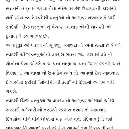
સરકારી તંત્ર માં એ વાતોનો સરેઆમ છેદ ઉડાડવાની કોશીસો
થતી હોય ત્યારે સ્વદેશી વસ્તુઓ નો આગ્રહ રાખનાર કે પછી
સ્વદેશી ચીજ વસ્તુઓ નું વેચાણ કરનારાઓની લાગણી ઓ
દુભાય તે સ્વાભાવિક છે .
આવામુદ્દો ઓ પાછળ નો મૂળભૂત આશય તો એવો રહ્યો છે કે જો
સ્વદેશી ચીજ વસ્તુઓનો વપરાશ ભારત જેવા દેશ માં વધે તો
લોકોના પૈસા એટલે કે આપના નાણા આપના દેશમાં જ રહે અને
વિકાશમાં આ નાણા નો ઉપયોગ થાય તો આપણો દેશ આવનારા
દીવાસોમાં ફરીથી “સોનીકી ચીડિયા” ની દિશામાં આગળ વધી
શકશે.
સ્વદેશી ચિજ વસ્તુઓ જ વાપરવાનો આગ્રહ ઓછામાં ઓછો
સરકારી કર્મચારીઓ તરફથી જ શરુ કરાય તો આવનારા
દિવસોમાં ધીમે ધીમે લોકોમાં પણ એક નવો સંદેશ વહેતો થશે
લોકજાગૃતિ આવશે અને એ રીતે આપનો દેશ વિકાસની નવી