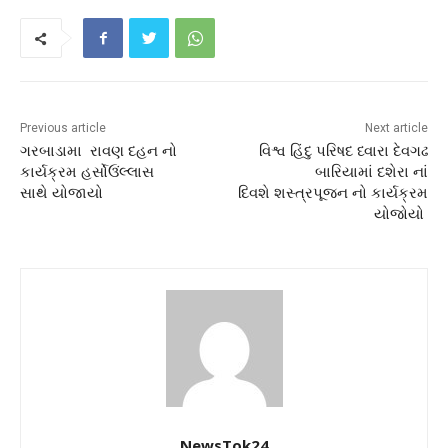
Previous article
Next article
ગરબાડામા રાવણ દહન નો
વિશ્વ હિંદુ પરિષદ ધ્વારા દેવગઢ
કાર્યક્રમ હર્સોઉંલ્લાસ
બારિયામાં દશેરા નાં
સાથે યોજાયો
દિવશે શસ્ત્રપૂજન નો કાર્યક્રમ
યોજોયો
NewsTok24