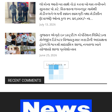
લોકોના આરોગ્ય સાથે ચેડાં કરતા બોગસ તબીબને
સુખસર પો.સ્ટે. વિસ્તારના લખનપુર ગામેથી
મેડીકલને લગતી સાધન સામગ્રી તથા મેડીસીન
(દવાઓ) ઓના કુલ રૂા. ૪૯,૦૦૬/- ના...
July 13, 2026
ગુજરાત એગ્રો ઇન્ડસ્ટ્રીઝ કોર્પોરેશન લિમિટેડના
મેનેજીંગ ડિરેક્ટર વિજયકુમાર ખરાડીની અધ્યક્ષતા
હેઠળ વિશ્વકર્મા માધ્યમિક શાળા, નગરાળા ખાતે
યોજાયો શાળા પ્રવેશોત્સવ
June 25, 2026
Load more
RECENT COMMENTS