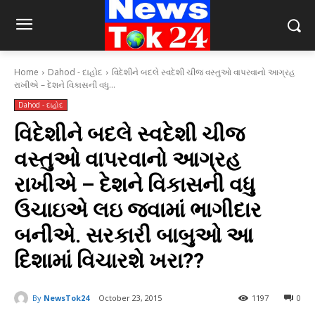
Home
Dahod - દાહોદ
વિદેશીને બદલે સ્વદેશી ચીજ વસ્તુઓ વાપરવાનો આગ્રહ
રાખીએ – દેશને વિકાસની વધુ...
Dahod - દાહોદ
વિદેશીને બદલે સ્વદેશી ચીજ
વસ્તુઓ વાપરવાનો આગ્રહ
રાખીએ – દેશને વિકાસની વધુ
ઉચાઇએ લઇ જવામાં ભાગીદાર
બનીએ. સરકારી બાબુઓ આ
દિશામાં વિચારશે ખરા??
By
NewsTok24
October 23, 2015
1197
0