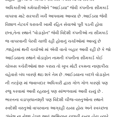
અધિકારીઓ કર્મચારીઓને “આઈડયા” જેવી કંપનીના સીમકાર્ડ
વાપરવા માટે સરકારી ખર્ચે આપવામા આવ્યા છે .આઈડયા જેવી
વિશાળ નેટવર્ક ધરાવતી ખામી રહિત સેવાઓ પૂરી પડતી હોવા
છતા,તેના સ્થાને “વોડાફોન” જેવી વિદેશી કંપનીઓ ના સીમકાર્ડ
જ વાપરવાની પેરવી ચાલી રહી હોવાનું ચર્ચાઓમાં આવ્યું છે
.જાહેરમાં થતી ચર્ચાઓ માં એવી વાતો બહાર આવી રહી છે કે જો
આઈડયાના સ્થાને વોડાફોન નામની કંપનીના સીમકાર્ડ કોઈ
ચોક્કસ કચેરીઓમાં શરુ કરાય તો ખુબ મોટી રકમના નાણાકીય
વહેવારો બંધ બારણે થઇ શકે તેમ છે .આઈડયાના બદલે વોડાફોન
ની તરફેણ માં જવાબદાર અધિકારી દ્વારા ગોળ ગોળ કારણો પણ
રજુ કરવામાં આવી રહયાનું પણ સાંભળવામાં આવી રહ્યું છે .
ભારતના વડાપ્રધાનશ્રી પણ વિદેશી ચીજ-વસ્તુઓના સ્થાને
સ્વદેશી વસ્તુઓ વાપરવાના આગ્રહી રહ્યા હોય અને સ્વચ્છતા
ઝુંબેશ ના નેજા હેઠળ આવું અભિયાન ચલાવી રહ્યા હોય ત્યારે