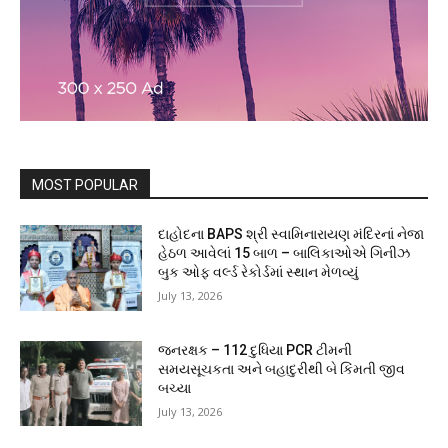
MOST POPULAR
દાહોદના BAPS શ્રી સ્વામિનારાયણ મંદિરનાં નેજા
હેઠળ આવેલાં 15 બાળ – બાલિકાઓએ ગિનીઝ
બુક ઓફ વર્લ્ડ રેકોર્ડમાં સ્થાન મેળવ્યું
July 13, 2026
જનરક્ષક – 112 દુધિયા PCR ટીમની
સમયસૂચકતા અને બહાદુરીથી બે કિંમતી જીવ
બચ્યા
July 13, 2026