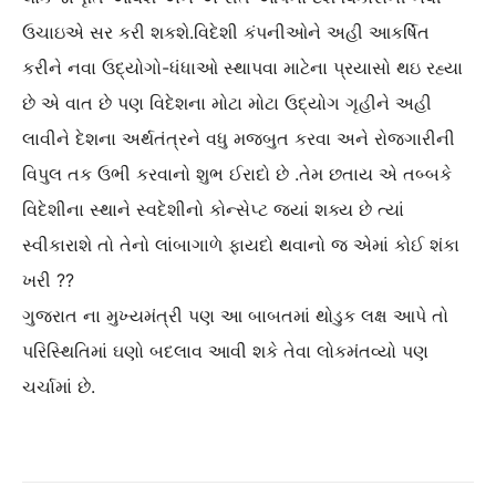
ઉચાઇએ સર કરી શકશે.વિદેશી કંપનીઓને અહી આકર્ષિત
કરીને નવા ઉદ્યોગો-ધંધાઓ સ્થાપવા માટેના પ્રયાસો થઇ રહ્યા
છે એ વાત છે પણ વિદેશના મોટા મોટા ઉદ્યોગ ગૃહીને અહી
લાવીને દેશના અર્થતંત્રને વધુ મજબુત કરવા અને રોજગારીની
વિપુલ તક ઉભી કરવાનો શુભ ઈરાદો છે .તેમ છતાય એ તબ્બકે
વિદેશીના સ્થાને સ્વદેશીનો કોન્સેપ્ટ જ્યાં શક્ય છે ત્યાં
સ્વીકારાશે તો તેનો લાંબાગાળે ફાયદો થવાનો જ એમાં કોઈ શંકા
ખરી ??
ગુજરાત ના મુખ્યમંત્રી પણ આ બાબતમાં થોડુક લક્ષ આપે તો
પરિસ્થિતિમાં ઘણો બદલાવ આવી શકે તેવા લોકમંતવ્યો પણ
ચર્ચામાં છે.