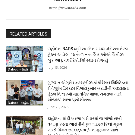
https://newstok24.com
RELATED ARTICLES
દાહોદના BAPS શ્રી સ્વામિનારાયણ મંદિરનાં નેજા
હેઠળ આવેલાં 15 બાળ – બાલિકાઓએ ગિનીઝ
બુક ઓફ વર્લ્ડ રેકોર્ડમાં સ્થાન મેળવ્યું
July 13, 2026
Dahod - દાહોદ
ગુજરાત એગ્રો ઇન્ડસ્ટ્રીઝ કોર્પોરેશન લિમિટેડના
મેનેજીંગ ડિરેક્ટર વિજયકુમાર ખરાડીની અધ્યક્ષતા
હેઠળ વિશ્વકર્મા માધ્યમિક શાળા, નગરાળા ખાતે
યોજાયો શાળા પ્રવેશોત્સવ
Dahod - દાહોદ
June 25, 2026
દાહોદના મોટી ખરજ ગામે ઘરમાં જ ગાંજો રાખી
વેચાણ કરતા આરોપીને કુલ ૧.૮૯૦ કિલો ગ્રામ
ગાંજો કિંમત રૂા.૯૪,૫૦૦/- ના મુદ્દામાલ સાથે