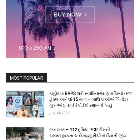
MOST POPULAR
દાહોદના BAPS શ્રી સ્વામિનારાયણ મંદિરનાં નેજા
હેઠળ આવેલાં 15 બાળ – બાલિકાઓએ ગિનીઝ
બુક ઓફ વર્લ્ડ રેકોર્ડમાં સ્થાન મેળવ્યું
July 13, 2026
જનરક્ષક – 112 દુધિયા PCR ટીમની
સમયસૂચકતા અને બહાદુરીથી બે કિંમતી જીવ