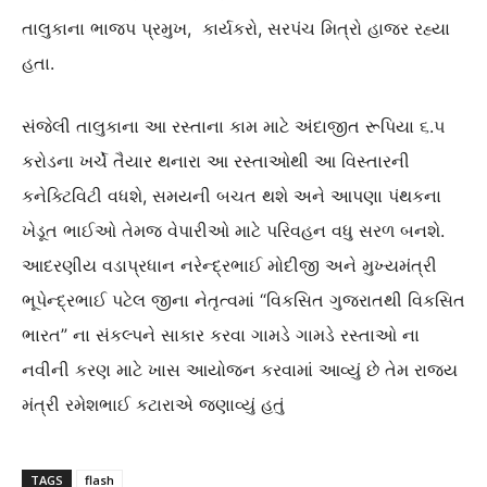
તાલુકાના ભાજપ પ્રમુખ, કાર્યકરો, સરપંચ મિત્રો હાજર રહ્યા
હતા.
સંજેલી તાલુકાના આ રસ્તાના કામ માટે ​અંદાજીત રૂપિયા ૬.૫
કરોડના ખર્ચે તૈયાર થનારા આ રસ્તાઓથી આ વિસ્તારની
કનેક્ટિવિટી વધશે, સમયની બચત થશે અને આપણા પંથકના
ખેડૂત ભાઈઓ તેમજ વેપારીઓ માટે પરિવહન વધુ સરળ બનશે.​
આદરણીય વડાપ્રધાન નરેન્દ્રભાઈ મોદીજી અને મુખ્યમંત્રી
ભૂપેન્દ્રભાઈ પટેલ જીના નેતૃત્વમાં “વિકસિત ગુજરાતથી વિકસિત
ભારત” ના સંકલ્પને સાકાર કરવા ગામડે ગામડે રસ્તાઓ ના
નવીની કરણ માટે ખાસ આયોજન કરવામાં આવ્યું છે તેમ રાજ્ય
મંત્રી રમેશભાઈ કટારાએ જણાવ્યું હતું
TAGS
flash