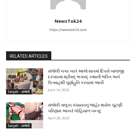
NewsTok24
https://newstok24.com
RELATED ARTICLES
સંજેલી નગર ખાતે આજે સાતમાં દિવસે બાલાજી
દરબારમાં શ્રીમદ્ ભગવદ્ કથાની ભક્તિ અને
ઉત્સાહથી પૂર્ણાહુતિ કરવામાં આવી
June 16, 2026
Sanjeli - સંજેલી
સંજેલી તાલુકા પંચાયતનું જાહેર થયેલ ચૂંટણી
પરિણામ આખરે લોહિયાળ બન્યું
April 28, 2026
Sanjeli - સંજેલી