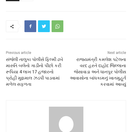
Previous article
Next article
સંજેલી તાલુકા પોલીસે ફિલ્મી ઢબે
રાજ્યમંત્રી કમલેશ પટેલના
મારુતિ બલેનો ગાડીનો પીછો કરી
વરદ હસ્તે દાહોદ જિલ્લાના
રૂપિયા 4 લાખ 17 હજારનો
જેસાવાડા અને ધાનપુર પોલીસ
પ્રોહી મુદ્દામાલ ઝડપી પાડવામાં
આવાસોના બાંધકામનું ખાતમુહૂર્ત
મળેલ સફળતા
કરવામાં આવ્યું