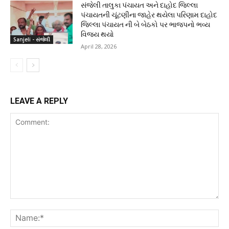
સંજેલી તાલુકા પંચાયત અને દાહોદ જિલ્લા
પંચાયતની ચૂંટણીના જાહેર થયેલા પરિણામ દાહોદ
જિલ્લા પંચાયત ની બે બેઠકો પર ભાજપનો ભવ્ય
વિજય થયો
Sanjeli - સંજેલી
April 28, 2026
LEAVE A REPLY
Comment:
Na