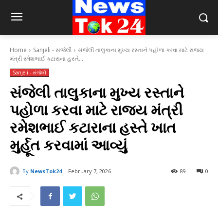
Home
Sanjeli - સંજેલી
સંજેલી તાલુકાના મુખ્ય રસ્તાને પહોળા કરવા માટે રાજ્ય
મંત્રી રમેશભાઈ કટારાના હસ્તે...
Sanjeli - સંજેલી
સંજેલી તાલુકાના મુખ્ય રસ્તાને
પહોળા કરવા માટે રાજ્ય મંત્રી
રમેશભાઈ કટારાના હસ્તે ખાત
મુર્હૂત કરવામાં આવ્યું
By
NewsTok24
February 7, 2026
89
0