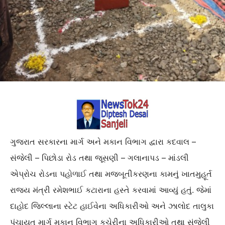
ગુજરાત સરકારના માર્ગ અને મકાન વિભાગ દ્વારા કદવાલ –
સંજેલી – પિછોડા રોડ તથા જૂસણી – ગલાનાપડ – માંડલી
એપ્રોચ રોડના પહોળાઈ તથા મજબૂતીકરણના કામનું ખાતમુહૂર્ત
રાજ્ય મંત્રી રમેશભાઈ કટારાના હસ્તે કરવામાં આવ્યું હતું. જેમાં
દાહોદ જિલ્લાના સ્ટેટ હાઈવેના અધિકારીઓ અને ઝાલોદ તાલુકા
પંચાયત માર્ગ મકાન વિભાગ કચેરીના અધિકારીઓ તથા સંજેલી