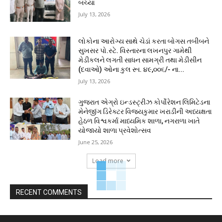
બચ્યા
July 13, 2026
લોકોના આરોગ્ય સાથે ચેડાં કરતા બોગસ તબીબને
સુખસર પો.સ્ટે. વિસ્તારના લખનપુર ગામેથી
મેડીકલને લગતી સાધન સામગ્રી તથા મેડીસીન
(દવાઓ) ઓના કુલ રૂા. ૪૯,૦૦૬/- ના...
July 13, 2026
ગુજરાત એગ્રો ઇન્ડસ્ટ્રીઝ કોર્પોરેશન લિમિટેડના
મેનેજીંગ ડિરેક્ટર વિજયકુમાર ખરાડીની અધ્યક્ષતા
હેઠળ વિશ્વકર્મા માધ્યમિક શાળા, નગરાળા ખાતે
યોજાયો શાળા પ્રવેશોત્સવ
June 25, 2026
Load more
RECENT COMMENTS