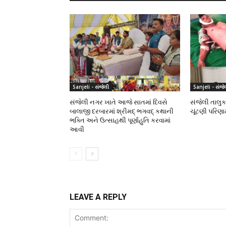
Sanjeli - સંજેલી
Sanjeli - સંજે
સંજેલી નગર ખાતે આજે સાતમાં દિવસે
સંજેલી તાલુક
બાલાજી દરબારમાં શ્રીમદ્ ભગવદ્ કથાની
ચૂંટણી પરિણ
ભક્તિ અને ઉત્સાહથી પૂર્ણાહુતિ કરવામાં
આવી
LEAVE A REPLY