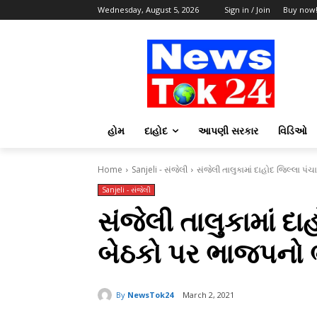
Wednesday, August 5, 2026
Sign in / Join
Buy now
હોમ
દાહોદ
આપણી સરકાર
વિડિઓ
Home
Sanjeli - સંજેલી
સંજેલી તાલુકામાં દાહોદ જિલ્લા 
Sanjeli - સંજેલી
સંજેલી તાલુકામાં દ
બેઠકો પર ભાજપનો 
By
NewsTok24
March 2, 2021