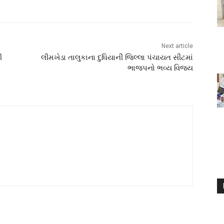
Next article
ી
લીમખેડા તાલુકાના દુધિયાની જિલ્લા પંચાયત સીટમાં
ભાજપનો ભવ્ય વિજય