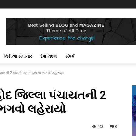
!
વિડીઓ સમાચાર
દેશ વિદેશ
સંપર્ક
પંચાયતની 2 બેઠકો પર ભાજપનો ભગવો લહેરાયો
ાહોદ જિલ્લા પંચાયતની 2
ભગવો લહેરાયો
198
0