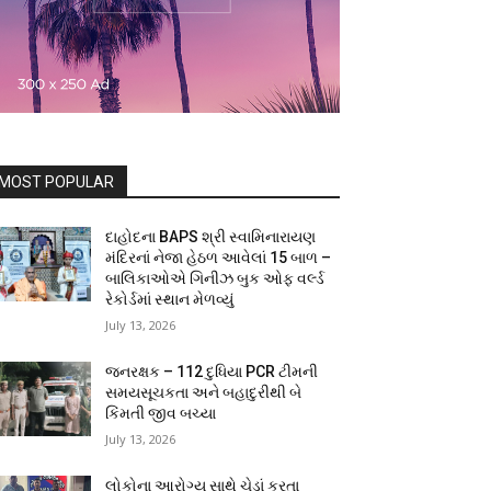
MOST POPULAR
દાહોદના BAPS શ્રી સ્વામિનારાયણ
મંદિરનાં નેજા હેઠળ આવેલાં 15 બાળ –
બાલિકાઓએ ગિનીઝ બુક ઓફ વર્લ્ડ
રેકોર્ડમાં સ્થાન મેળવ્યું
July 13, 2026
જનરક્ષક – 112 દુધિયા PCR ટીમની
સમયસૂચકતા અને બહાદુરીથી બે
કિંમતી જીવ બચ્યા
July 13, 2026
લોકોના આરોગ્ય સાથે ચેડાં કરતા