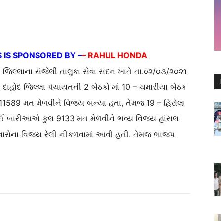
 IS SPONSORED BY –
– RAHUL HONDA
દ જિલ્લાના સંજેલી તાલુકા સેવા સદન ખાતે તા.૦૨/૦૩/૨૦૨૧
 દાહોદ જિલ્લા પંચાયતની 2 બેઠકો માં 10 – ચમારીયા બેઠક
 11589 મત મેળવીને વિજય બન્યા હતા, તેમજ 19 – હિરોલા
ાઈ બારીઆએ કુલ 9133 મત મેળવીને ભવ્ય વિજય હાંસલ
ેદવારોના વિજય રેલી નીકળવામાં આવી હતી. તેમજ ભાજપ