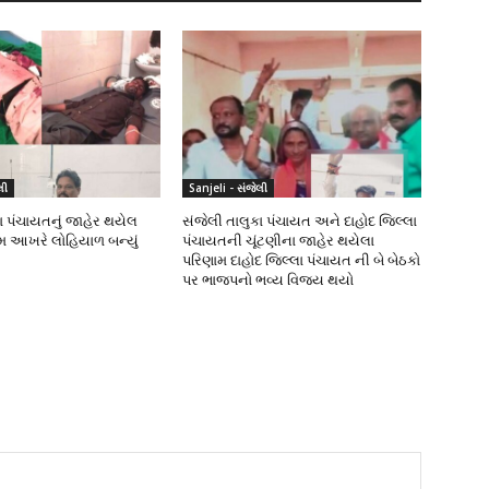
લી
Sanjeli - સંજેલી
ા પંચાયતનું જાહેર થયેલ
સંજેલી તાલુકા પંચાયત અને દાહોદ જિલ્લા
ામ આખરે લોહિયાળ બન્યું
પંચાયતની ચૂંટણીના જાહેર થયેલા
પરિણામ દાહોદ જિલ્લા પંચાયત ની બે બેઠકો
પર ભાજપનો ભવ્ય વિજય થયો