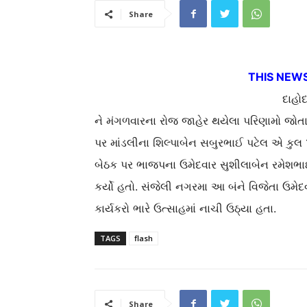
Share
THIS NEWS
દાહો
ને મંગળવારના રોજ જાહેર થયેલા પરિણામો જોતા
પર માંડલીના શિલ્પાબેન સબુરભાઈ પટેલ એ કુલ
બેઠક પર ભાજપના ઉમેદવાર સુશીલાબેન રમેશભ
કર્યો હતો. સંજેલી નગરમા આ બંને વિજેતા ઉમ
કાર્યકરો ભારે ઉત્સાહમાં નાચી ઉઠ્યા હતા.
TAGS
flash
Share