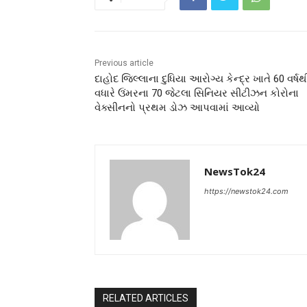
Previous article
દાહોદ જિલ્લાના દુધિયા આરોગ્ય કેન્દ્ર ખાતે 60 વર્ષથ
વધારે ઉંમરના 70 જેટલા સિનિયર સીટીઝન કોરોના
વેક્સીનનો પ્રથમ ડોઝ આપવામાં આવ્યો
NewsTok24
https://newstok24.com
RELATED ARTICLES