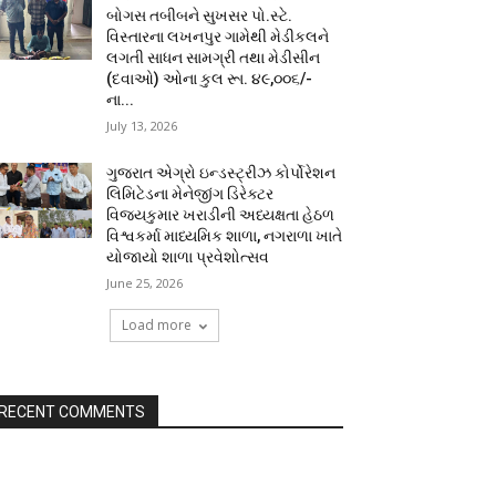
બોગસ તબીબને સુખસર પો.સ્ટે.
વિસ્તારના લખનપુર ગામેથી મેડીકલને
લગતી સાધન સામગ્રી તથા મેડીસીન
(દવાઓ) ઓના કુલ રૂા. ૪૯,૦૦૬/-
ના...
July 13, 2026
ગુજરાત એગ્રો ઇન્ડસ્ટ્રીઝ કોર્પોરેશન
લિમિટેડના મેનેજીંગ ડિરેક્ટર
વિજયકુમાર ખરાડીની અધ્યક્ષતા હેઠળ
વિશ્વકર્મા માધ્યમિક શાળા, નગરાળા ખાતે
યોજાયો શાળા પ્રવેશોત્સવ
June 25, 2026
Load more
RECENT COMMENTS