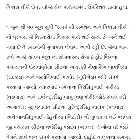
વિકાસ તીર્થ ઉપર યોજાયેલ કાર્યક્રમમાં ઉપસ્થિત રહ્યા હતા.
૧ જુન થી ૨૦ જૂન સુધી “સંપર્ક થી સમર્થન અને વિકાસ તીર્થ”
નો પ્રવાસ જે વિસ્તારોમાં વિકાસ કાર્ય થઈ રહ્યા છે અને થઈ
ગયા છે તે સ્થાનોની મુલાકાત લેવામાં આવી રહી છે. જેના ભાગ
રૂપે આજે તા.૦૫ જૂન ના સોમવારના રોજ દાહોદ જિલ્લા
પંચાયતની ઉચવાણીયા સીટના અગ્રણી નૈણાસિંગ બાકલિયા
(રાછરડા) અને જ્યોતિભાઈ ભાભોર (ગુંદીખેડા) જોડે સંપર્ક
કરવામાં આવ્યો, ત્યારબાદ ખંગેલાના વિરસિંહભાઈ બારીયા
(વડબારા) અને રાજેન્દ્રસિંહ બાપુ (વણભોરી) જોડે સંપર્ક કરી
આગાવાડા જી.પંચાયત સીટના સુરેન્દ્રસિંહ નાયક (કતવારા)
અને પાનસિંહભાઈ મોહનીયા (ભિટોડી) ની મુલાકાત લઈ જાલત
જી.પંચાયત સીટના વજેસિંહ જાદવ (જાલત) તેઓના ઘરે જઈ
તેમને સાથે જન સંપર્ક કરવામાં આવ્યો. દાહોદ તાલુકાના સમગ્ર