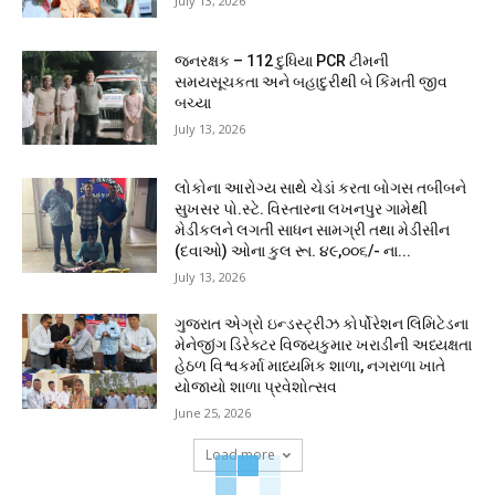
July 13, 2026
જનરક્ષક – 112 દુધિયા PCR ટીમની
સમયસૂચકતા અને બહાદુરીથી બે કિંમતી જીવ
બચ્યા
July 13, 2026
લોકોના આરોગ્ય સાથે ચેડાં કરતા બોગસ તબીબને
સુખસર પો.સ્ટે. વિસ્તારના લખનપુર ગામેથી
મેડીકલને લગતી સાધન સામગ્રી તથા મેડીસીન
(દવાઓ) ઓના કુલ રૂા. ૪૯,૦૦૬/- ના...
July 13, 2026
ગુજરાત એગ્રો ઇન્ડસ્ટ્રીઝ કોર્પોરેશન લિમિટેડના
મેનેજીંગ ડિરેક્ટર વિજયકુમાર ખરાડીની અધ્યક્ષતા
હેઠળ વિશ્વકર્મા માધ્યમિક શાળા, નગરાળા ખાતે
યોજાયો શાળા પ્રવેશોત્સવ
June 25, 2026
Load more