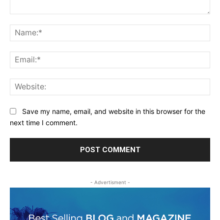
Comment:
Na
Ema
Web
Save my name, email, and website in this browser for the
next time I comment.
- Advertisment -