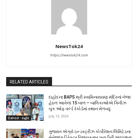
NewsTok24
https://newstok24.com
RELATED ARTICLES
દાહોદના BAPS શ્રી સ્વામિનારાયણ મંદિરનાં નેજા
હેઠળ આવેલાં 15 બાળ – બાલિકાઓએ ગિનીઝ
બુક ઓફ વર્લ્ડ રેકોર્ડમાં સ્થાન મેળવ્યું
July 13, 2026
Dahod - દાહોદ
ગુજરાત એગ્રો ઇન્ડસ્ટ્રીઝ કોર્પોરેશન લિમિટેડના
મેનેજીંગ ડિરેક્ટર વિજયકુમાર ખરાડીની અધ્યક્ષતા