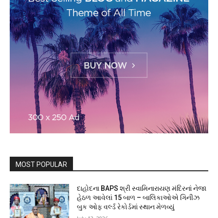
MOST POPULAR
દાહોદના BAPS શ્રી સ્વામિનારાયણ મંદિરનાં નેજા
હેઠળ આવેલાં 15 બાળ – બાલિકાઓએ ગિનીઝ
બુક ઓફ વર્લ્ડ રેકોર્ડમાં સ્થાન મેળવ્યું