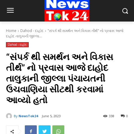
Home
Dahod - દાહોદ
"સંપર્ક થી સમર્થન અને વિકાસ તીર્થ" નો પ્રવાસ આજે
દાહોદ તાલુકાની જીલ્લા...
Dahod - દાહોદ
“સંપર્ક થી સમર્થન અને વિકાસ
તીર્થ” નો પ્રવાસ આજે દાહોદ
તાલુકાની જીલ્લા પંચાયતની
ઉચવાણિયા સીટથી કરવામાં
આવ્યો હતો
By
NewsTok24
June 5, 2023
338
0