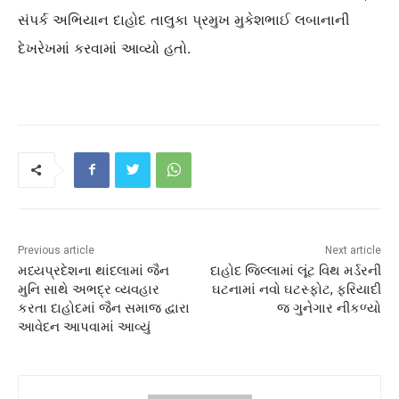
સંપર્ક અભિયાન દાહોદ તાલુકા પ્રમુખ મુકેશભાઈ લબાનાની
દેખરેખમાં કરવામાં આવ્યો હતો.
Previous article
Next article
મધ્યપ્રદેશના થાંદલામાં જૈન
દાહોદ જિલ્લામાં લૂંટ વિથ મર્ડરની
મુનિ સાથે અભદ્ર વ્યવહાર
ઘટનામાં નવો ઘટસ્ફોટ, ફરિયાદી
કરતા દાહોદમાં જૈન સમાજ દ્વારા
જ ગુનેગાર નીકળ્યો
આવેદન આપવામાં આવ્યું