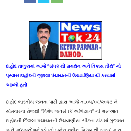
દાહોદ તાલુકામાં આજે “સંપર્ક થી સમર્થન અને વિકાસ તીર્થ” નો
પ્રવાસ દાહોદની જીલ્લા પંચાયતની ઉચવાણિયા થી કરવામાં
આવ્યો હતો
દાહોદ ભારતીય જનતા પાર્ટી દ્વારા આજે તા.૦૫/૦૬/૨૦૨૩ ને
સોમવારના રોજથી “વિશેષ જનસંપર્ક અભિયાન” ની શરૂઆત
દાહોદની જિલ્લા પંચાયતની ઉચવાણીયા સીટના ટાંડામાં ગુજરાત
અને મધ્યપ્રદેશને જોડતો બનેલ નવીન બ્રિજ થી સાંસદ દ્વારા