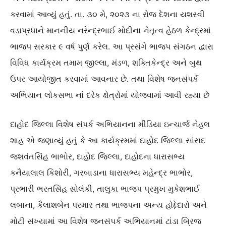
કરવામાં આવ્યું હતું. તા. ૩૦ મે, ૨૦૨૩ ના રોજ દેશના યશસ્વી
વડાપ્રધાને માનનીય નરેન્દ્રભાઈ મોદીના નેતૃત્વ હેઠળ કેન્દ્રમાં
ભાજપ સરકાર ૯ વર્ષ પુર્ણ કરેલ. આ પ્રસંગે ભાજપ સંગઠન દ્વારા
વિવિધ કાર્યક્રમ તમામ જીલ્લા, મંડળ, શક્તિકેન્દ્ર અને બુથ
ઉપર આયોજીત કરવામાં આવનાર છે. તથા વિશેષ જનસંપર્ક
અભિયાન લોકસભા નાં દરેક ક્ષેત્રોમાં યોજવામાં આવી રહ્યા છે
દાહોદ જિલ્લા વિશેષ સંપર્ક અભિયાનના મીડિયા ઇન્ચાર્જ નેહલ
શાહ એ જણાવ્યું હતું કે આ કાર્યક્રમમાં દાહોદ જિલ્લા સાંસદ
જશવંતસિંહ ભાભોર, દાહોદ જિલ્લા, દાહોદના ધારાસભ્ય
કનૈયાલાલ કિશોરી, ગરબાડાના ધારાસભ્ય મહેન્દ્ર ભાભોર,
પ્રભારી ભરતસિંહ સોલંકી, તાલુકા ભાજપ પ્રમુખ મુકેશભાઈ
લબાના, કૈલાશબેન પરમાર તથા ભાજપના અન્ય હોદ્દેદારો અને
મોટી સંખ્યામાં આ વિશેષ જનસંપર્ક અભિયાનમાં ટાંડા બ્રિજ