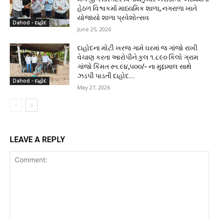
હેઠળ વિશ્વકર્મા માધ્યમિક શાળા, નગરાળા ખાતે
યોજાયો શાળા પ્રવેશોત્સવ
Dahod - દાહોદ
June 25, 2026
દાહોદના મોટી ખરજ ગામે ઘરમાં જ ગાંજો રાખી
વેચાણ કરતા આરોપીને કુલ ૧.૮૯૦ કિલો ગ્રામ
ગાંજો કિંમત રૂા.૯૪,૫૦૦/- ના મુદ્દામાલ સાથે
ઝડપી પાડતી દાહોદ...
Dahod - દાહોદ
May 27, 2026
LEAVE A REPLY