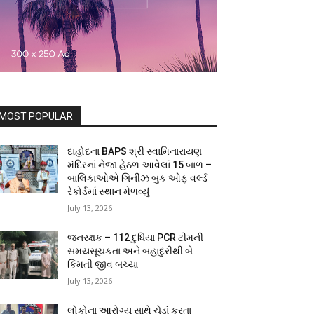
MOST POPULAR
દાહોદના BAPS શ્રી સ્વામિનારાયણ
મંદિરનાં નેજા હેઠળ આવેલાં 15 બાળ –
બાલિકાઓએ ગિનીઝ બુક ઓફ વર્લ્ડ
રેકોર્ડમાં સ્થાન મેળવ્યું
July 13, 2026
જનરક્ષક – 112 દુધિયા PCR ટીમની
સમયસૂચકતા અને બહાદુરીથી બે
કિંમતી જીવ બચ્યા
July 13, 2026
લોકોના આરોગ્ય સાથે ચેડાં કરતા