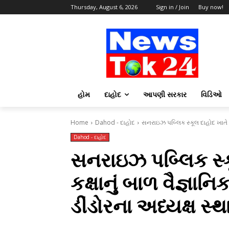
Thursday, August 6, 2026
Sign in / Join
Buy now!
હોમ
દાહોદ
આપણી સરકાર
વિડિઓ
Home
Dahod - દાહોદ
સનરાઇઝ પબ્લિક સ્કૂલ દાહોદ ખાતે જિલ
Dahod - દાહોદ
સનરાઇઝ પબ્લિક સ્ક
કક્ષાનું બાળ વૈજ્ઞાન
ડીંડોરના અધ્યક્ષ સ્