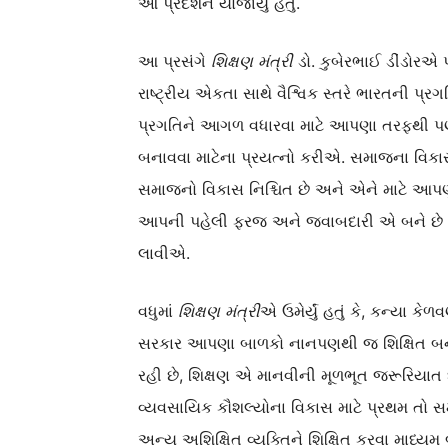
આ પ્રદર્શન યોજાયું હતું.
આ પ્રસંગે
શિક્ષણ મંત્રી
ડો. કુબેરભાઈ ડીંડોરએ પ
રાષ્ટ્રીય એકતા સાથે વૈશ્વિક સ્તરે ભારતની 
પ્રગતિને આગળ વધારવા માટે આપણા તરફથી પ
બનાવવા માટેના પ્રયત્નો કરીએ. સમાજના વિકાસ
સમાજનો વિકાસ નિશ્ચિત છે અને એને માટે આપ
આપની પહેલી ફરજ અને જવાબદારી એ બને છે 
લાવીએ.
વધુમાં
શિક્ષણ મંત્રી
એ ઉમેર્યું હતું કે, કન્યા ક
સરકાર આપણા બાળકો નાનપણથી જ શિક્ષિત બનીન
રહી છે, શિક્ષણ એ માનવીની મૂળભૂત જરૂરિયાત 
વ્યવસાયિક કૌશલ્યોના વિકાસ માટે પ્રથમ તો સમા
અન્ય અશિક્ષિત વ્યક્તિને શિક્ષિત કરવા માધ્યમ 