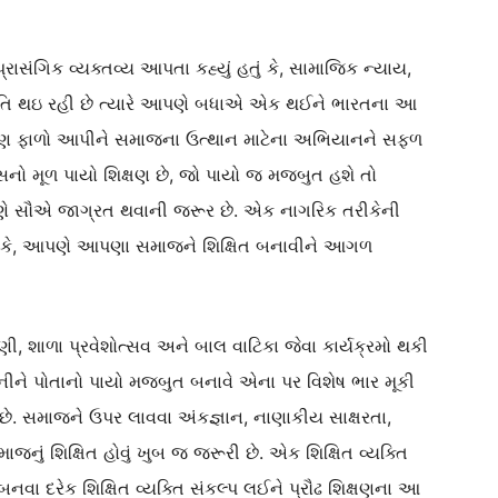
્રાસંગિક વ્યક્તવ્ય આપતા કહ્યું હતું કે, સામાજિક ન્યાય,
પ્રગતિ થઇ રહી છે ત્યારે આપણે બધાએ એક થઈને ભારતના આ
ણ ફાળો આપીને સમાજના ઉત્થાન માટેના અભિયાનને સફળ
નો મૂળ પાયો શિક્ષણ છે, જો પાયો જ મજબુત હશે તો
ણે સૌએ જાગ્રત થવાની જરૂર છે. એક નાગરિક તરીકેની
કે, આપણે આપણા સમાજને શિક્ષિત બનાવીને આગળ
ેળવણી, શાળા પ્રવેશોત્સવ અને બાલ વાટિકા જેવા કાર્યક્રમો થકી
ે પોતાનો પાયો મજબુત બનાવે એના પર વિશેષ ભાર મૂકી
છે. સમાજને ઉપર લાવવા અંકજ્ઞાન, નાણાકીય સાક્ષરતા,
જનું શિક્ષિત હોવું ખુબ જ જરૂરી છે. એક શિક્ષિત વ્યક્તિ
બનવા દરેક શિક્ષિત વ્યક્તિ સંકલ્પ લઈને પ્રૌઢ શિક્ષણના આ