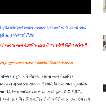
ૌઢ શિક્ષણને સાર્થક કરવામાં સરસ્વતી ના ઉપાસકો એવા
ી ડૉ. કુબેરભાઈ ડીંડોર
ાં આવેલા બાળ વૈજ્ઞાનિક દ્વારા તૈયાર કરેલી વિવિધ સ્ટોલની
ક્ષણ. ગુજરાતના તમામ સ્વયંસેવી શિક્ષકો છે મક્કમ
્લિક સ્કૂલ ખાતે જિલ્લા કક્ષાના બાળ વૈજ્ઞાનિક
૨૦૨૪ ને ગુરુવારના રોજ આદિજાતિ વિકાસ અને પ્રાથમિક
રભાઈ ડિંડોરના અધ્યક્ષસ્થાને યોજાયો હતો. G.C.E.R.T.,
રી અને પ્રાથમિક શિક્ષણાધિકારીની કચેરીના સંયુક્ત ઉપક્રમે