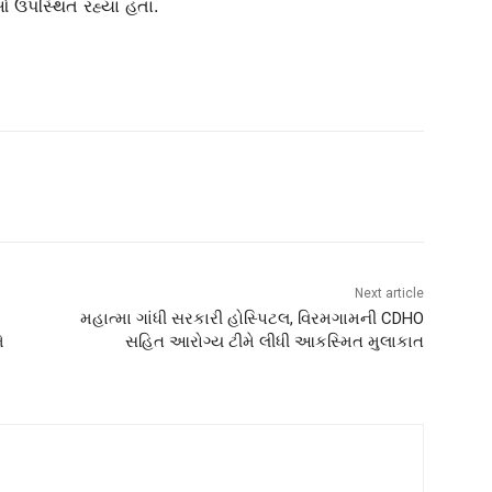
ીઓ ઉપસ્થિત રહ્યા હતા.
Next article
મહાત્મા ગાંધી સરકારી હોસ્પિટલ, વિરમગામની CDHO
ે
સહિત આરોગ્ય ટીમે લીધી આકસ્મિત મુલાકાત