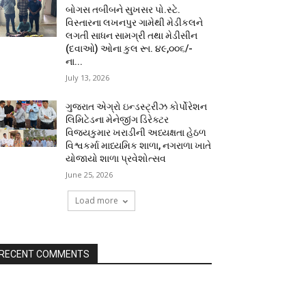
બોગસ તબીબને સુખસર પો.સ્ટે.
વિસ્તારના લખનપુર ગામેથી મેડીકલને
લગતી સાધન સામગ્રી તથા મેડીસીન
(દવાઓ) ઓના કુલ રૂા. ૪૯,૦૦૬/-
ના...
July 13, 2026
ગુજરાત એગ્રો ઇન્ડસ્ટ્રીઝ કોર્પોરેશન
લિમિટેડના મેનેજીંગ ડિરેક્ટર
વિજયકુમાર ખરાડીની અધ્યક્ષતા હેઠળ
વિશ્વકર્મા માધ્યમિક શાળા, નગરાળા ખાતે
યોજાયો શાળા પ્રવેશોત્સવ
June 25, 2026
Load more
RECENT COMMENTS