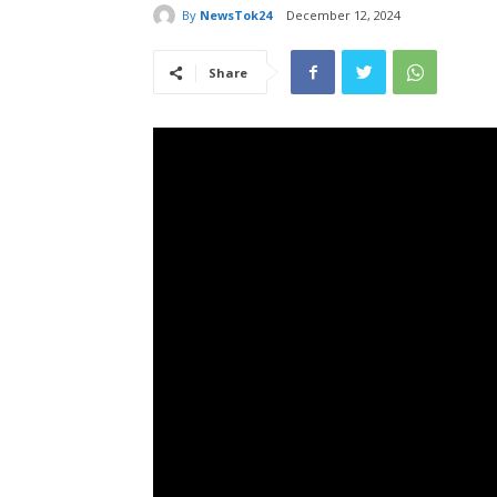
By
NewsTok24
December 12, 2024
Share