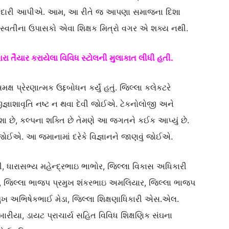
ીદારી આપીએ. આમ, આ રીતે જ આપણા સમાજના દિશા
રસ્વતીના ઉપાસકો એવા શિક્ષક મિત્રો વગર એ શક્ય નથી.
્વારા તૈયાર કરાયેલા વિવિધ સ્ટોલની મુલાકાત લીધી હતી.
ષ પ્રેરણાત્મક ઉદ્દબોધન કર્યું હતું. જિલ્લા કલેકટરે
જીજ્ઞાશાવૃતિ નષ્ટ ન થવા દેવી જોઈએ. ટેકનોલોજી અને
ાશા છે, કલ્પના શક્તિ છે તેમણે આ જગતને કઈક આપ્યું છે.
જોઈએ. આ જમાનામાં દરેકે વિજ્ઞાનને જાણવું જોઈએ.
, ધારાસભ્ય મહેન્દ્રભાઇ ભાભોર, જિલ્લા વિકાસ અધિકારી
ા, જિલ્લા ભાજપ પ્રમુખ શંકરભાઇ અમલિયાર, જિલ્લા ભાજપ
પ્રમુખ અભિષેકભાઈ મેડા, જિલ્લા શિક્ષણાધિકારી એસ.એલ.
ારીયા, ડાયટ પ્રાચાર્ય સહિત વિવિધ શિક્ષણિક સંઘના