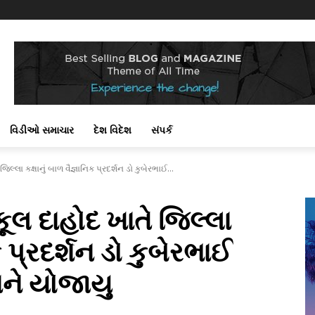
વિડીઓ સમાચાર
દેશ વિદેશ
સંપર્ક
્લા કક્ષાનું બાળ વૈજ્ઞાનિક પ્રદર્શન ડો કુબેરભાઈ...
ૂલ દાહોદ ખાતે જિલ્લા
િક પ્રદર્શન ડો કુબેરભાઈ
થાને યોજાયુ