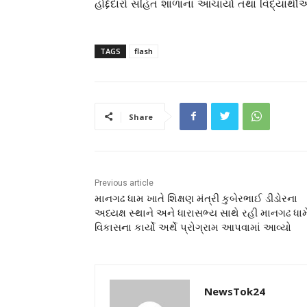
હોદ્દેદારો સહિત શાળાના આચાર્યો તથા વિદ્યાર્થ
TAGS
flash
Share
Previous article
માનગઢ ધામ ખાતે શિક્ષણ મંત્રી કુબેરભાઈ ડીંડોરના
અધ્યક્ષ સ્થાને અને ધારાસભ્ય સાથે રહી માનગઢ ધામ
વિકાસના કાર્યો અર્થે પ્રોગ્રામ આપવામાં આવ્યો
NewsTok24