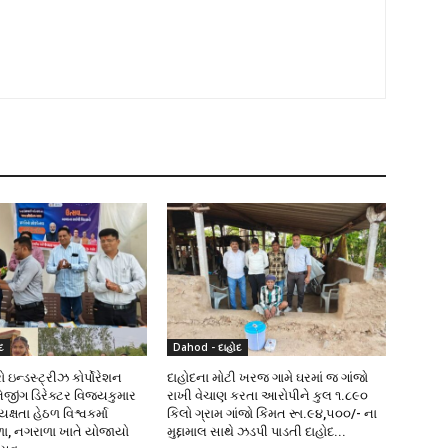
દ
Dahod - દાહોદ
 ઇન્ડસ્ટ્રીઝ કોર્પોરેશન
દાહોદના મોટી ખરજ ગામે ઘરમાં જ ગાંજો
નેજીંગ ડિરેક્ટર વિજયકુમાર
રાખી વેચાણ કરતા આરોપીને કુલ ૧.૮૯૦
્ષતા હેઠળ વિશ્વકર્મા
કિલો ગ્રામ ગાંજો કિંમત રૂા.૯૪,૫૦૦/- ના
ળા, નગરાળા ખાતે યોજાયો
મુદ્દામાલ સાથે ઝડપી પાડતી દાહોદ...