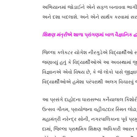
અભિયાનમાં જોડાઈને એને સફળ બનાવવા ભાગ
અને દશા બદલાશે. અને એને સાર્થક કરવામાં સ
શિક્ષણ મંત્રી
એ શાળા પ્રાંગણમાં બાળ વૈજ્ઞાનિક દ
જિલ્લા કલેકટર યોગેશ નીરગુડેએ વિદ્યાર્થીઓ સમક્
જણાવ્યું હતું કે વિદ્યાર્થીઓએ આ અવસ્થામાં 
વિજ્ઞાનએ એવો વિષય છે, કે જે લોકો પાસે જીજ્ઞ
વિદ્યાર્થીઓએ હમેશા પરંપરાથી અલગ વિચારવું 
આ પ્રસંગે દાહોદના ધારાસભ્ય કનૈયાલાલ કિશોરી
ઉત્સવ ગૌતમ, પ્રાયોજના વહીવટદાર સ્મિત લોઢ
મહામંત્રી નરેન્દ્ર સોની, નગરપાલિકાના પૂર્વ 
દામાં, જિલ્લા પ્રાથમિક શિક્ષણ અધિકારી આરત બ