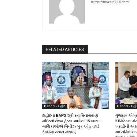
https://newstok24.com
RELATED ARTICLES
Dahod - દાહોદ
Dahod - દાહો
દાહોદના BAPS શ્રી સ્વામિનારાયણ
ગુજરાત એગ્રો
મંદિરનાં નેજા હેઠળ આવેલાં 15 બાળ –
લિમિટેડના મે
બાલિકાઓએ ગિનીઝ બુક ઓફ વર્લ્ડ
ખરાડીની અધ્યક
રેકોર્ડમાં સ્થાન મેળવ્યું
માધ્યમિક શા