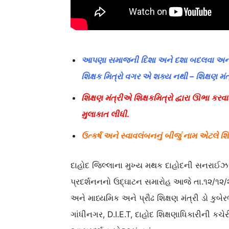
આપણા સમાજની દિશા અને દશા બદલવા અને પ્ર
શિક્ષક મિત્રો વગર એ શક્ય નથી – શિક્ષણ મંત્ર
શિક્ષણ મંત્રી
એ શિક્ષકમિત્રો દ્વારા ઊભા કરવામ
મુલાકાત લીધી
.
ઉત્કર્ષ અને સ્વાવલંબનનું બીજું નામ એટલે શિ
દાહોદ જિલ્લાના મુખ્ય મથક દાહોદની સનરાઈઝ પબ
પ્રદર્શનનનો ઉદ્ઘાટન સમારોહ આજે તા.૧૨/૧૨/
અને માધ્યમિક અને પ્રૌઢ શિક્ષણ મંત્રી ડો કુબે
ગાંધીનગર, D.I.E.T, દાહોદ શિક્ષણાધિકારીની કચે