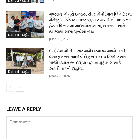
Dahod - દાહોદ
ગુજરાત એગ્રો ઇન્ડસ્ટ્રીઝ કોર્પોરેશન લિમિટેડના
મેનેજીંગ ડિરેક્ટર વિજયકુમાર ખરાડીની અધ્યક્ષતા
હેઠળ વિશ્વકર્મા માધ્યમિક શાળા, નગરાળા ખાતે
યોજાયો શાળા પ્રવેશોત્સવ
Dahod - દાહોદ
June 25, 2026
દાહોદના મોટી ખરજ ગામે ઘરમાં જ ગાંજો રાખી
વેચાણ કરતા આરોપીને કુલ ૧.૮૯૦ કિલો ગ્રામ
ગાંજો કિંમત રૂા.૯૪,૫૦૦/- ના મુદ્દામાલ સાથે
ઝડપી પાડતી દાહોદ...
Dahod - દાહોદ
May 27, 2026
LEAVE A REPLY