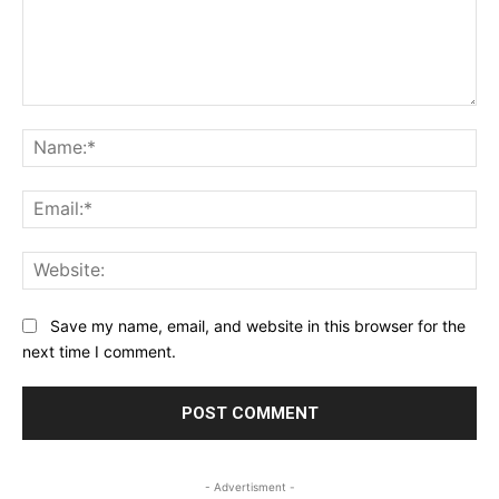
Comment:
Na
Ema
Web
Save my name, email, and website in this browser for the
next time I comment.
- Advertisment -