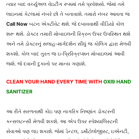
ત્યાર બાદ વર્ચ્યુઅલ વેઇટીંગ રૂમમાં તમે પ્રવેશસો. જેમાં તમે
લાઇનમાં કેટલામાં નંબરે છો તે બતાવાશે. તમારો નંબર આવતા જ
Call Now
બટન એક્ટીવેટ થશે. જે દબાવવાથી વીડિયો કોલ
શરૂ થશે. ડોક્ટર તમારી મોબાઇલની સ્ક્રિન ઉપર ઉપસ્થિત થશે
અને તમે ડોક્ટરનું સલાહ-માર્ગદર્શન સીધું જ કોલિગ દ્વારા મેળવી
શકશો. કોલ બાદ તુરત જ ઇ-પ્રિસ્ક્રિપ્શન મોબાઇલમાં આવી
જશે. જે દવાની દુકાનો પર માન્ય ગણાશે.
CLEAN YOUR HAND EVERY TIME WITH
OXI9 HAND
SANITIZER
આ રીતે સરળતાથી કોઇ પણ નાગરિક નિષ્ણાંત ડોક્ટરની
કન્સલટન્સી મેળવી શકશે. આ એપ ઉપર સ્પેશ્યાલિસ્ટની
સેવાઓ પણ લઇ શકાશે. જેમાં ડેન્ટલ, ડર્મોટોલોજીસ્ટ, ઇએનટી,