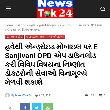
Home
Dahod - દાહોદ
હવેથી એન્ડ્રોઇડ મોબાઇલ પર E Sanjivani OPD એપ
ડાઉનલોડ કરી વિવિધ વિષયના...
Dahod - દાહોદ
Our Government - આપણી સરકાર
હવેથી એન્ડ્રોઇડ મોબાઇલ પર E
Sanjivani OPD એપ ડાઉનલોડ
કરી વિવિધ વિષયના નિષ્ણાંત
ડોક્ટરોની સેવાઓ વિનામૂલ્યે
મેળવી શકાશે
By
NewsTok24
April 29, 2021
115
0