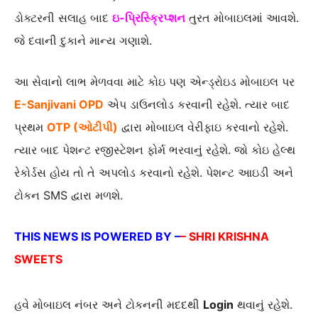
ડોક્ટરની સલાહ બાદ
ઇ-પ્રિસ્ક્રિપ્શન
તુરત મોબાઇલમાં આવશે.
જે દવાની દુકાને માન્ય ગણાશે.
આ સેવાનો લાભ મેળવવા માટે કોઇ પણ એન્ડ્રોઇડ મોબાઇલ પર
E-Sanjivani OPD
એપ ડાઉનલોડ કરવાની રહેશે. ત્યાર બાદ
પ્રથમ
OTP (ઓટીપી)
દ્વારા મોબાઇલ વેરીફાઇ કરવાનો રહેશે.
ત્યાર બાદ પેશન્ટ રજીસ્ટેશન ફોર્મ ભરવાનું રહેશે. જો કોઇ હેલ્થ
રેકોર્ડસ હોય તો તે અપલોડ કરવાનો રહેશે. પેશન્ટ આઇડી અને
ટોકન SMS દ્વારા મળશે.
THIS NEWS IS POWERED BY –
– SHRI KRISHNA
SWEETS
હવે મોબાઇલ નંબર અને ટોકનની મદદથી
Login
થવાનું રહેશે.