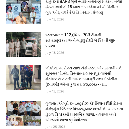
દાહોદના BAPS શ્રી સ્વામિનારાયણ મંદિરનાં નેજા
હેઠળ આવેલાં 15 બાળ – બાલિકાઓએ ગિનીઝ
બુક ઓફ વર્લ્ડ રેકોર્ડમાં સ્થાન મેળવ્યું
July 13, 2026
જનરક્ષક – 112 દુધિયા PCR ટીમની
સમયસૂચકતા અને બહાદુરીથી બે કિંમતી જીવ
બચ્યા
July 13, 2026
લોકોના આરોગ્ય સાથે ચેડાં કરતા બોગસ તબીબને
સુખસર પો.સ્ટે. વિસ્તારના લખનપુર ગામેથી
મેડીકલને લગતી સાધન સામગ્રી તથા મેડીસીન
(દવાઓ) ઓના કુલ રૂા. ૪૯,૦૦૬/- ના...
July 13, 2026
ગુજરાત એગ્રો ઇન્ડસ્ટ્રીઝ કોર્પોરેશન લિમિટેડના
મેનેજીંગ ડિરેક્ટર વિજયકુમાર ખરાડીની અધ્યક્ષતા
હેઠળ વિશ્વકર્મા માધ્યમિક શાળા, નગરાળા ખાતે
યોજાયો શાળા પ્રવેશોત્સવ
June 25, 2026