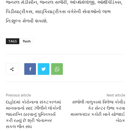
જનરલ મેડીસીન, જનરલ સર્જરી, ઓપ્થેમેલોજી, ઓર્થેાપેડિક્સ,
પિડીયાટ્રીકસ, સાઇ્કિયાટ્રીકસ વગેરેની સેવાઓનો લાભ
નિ:શુલ્ક મેળવી શકાશે.
TAGS
flash
Previous article
Next article
દાહોદમાં કોરોનાના સંકટકાળમાં
સંજેલી તાલુકામાં વિલેજ કોવીડ
માનવતાનો સાદ ઝીલીને લોકોની
કેર સેન્ટર ઉભા કરવા
જઠરાગ્નિ ઠારવાનું પુનિતકાર્ય
મામલતદાર કચેરી ખાતે યોજાઈ
કરી રહ્યું છે શ્રી શ્વેતામ્બર
બેઠક
સકલ જૈન સંઘ