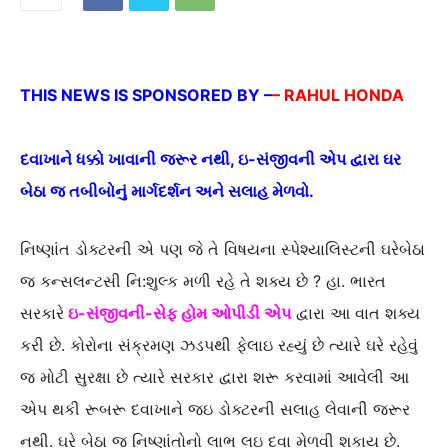
THIS NEWS IS SPONSORED BY –
– RAHUL HONDA
દવાખાને ધક્કો ખાવાની જરૂર નથી, ઇ-સંજીવની એપ દ્વારા ઘર
બેઠા જ તબીબોનું માર્ગદર્શન અને સલાહ મેળવો.
નિષ્ણાંત ડોક્ટરની એ પણ જે તે વિષયના સ્પેશ્યાલિસ્ટની ઘરેબેઠા
જ કન્સલન્ટસી નિ:શુલ્ક મળી રહે તે શક્ય છે ? હા. ભારત
સરકારે
ઇ-સંજીવની-સેફ હોમ ઓપીડી એપ
દ્વારા આ વાત શક્ય
કરી છે. કોરોના સંક્રમણ ઝડપથી ફેલાઇ રહ્યું છે ત્યારે ઘરે રહેવું
જ મોટી સુરક્ષા છે ત્યારે સરકાર દ્વારા શરૂ કરવામાં આવેલી આ
એપ થકી રૂબરૂ દવાખાને જઇ ડોક્ટરની સલાહ લેવાની જરૂર
નથી. ઘરે બેઠા જ નિષ્ણાંતોનો લાભ લઇ દવા મેળવી શકાય છે.