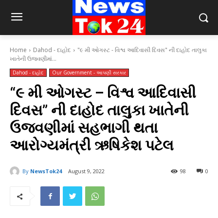
Home
Dahod - દાહોદ
"૯ મી ઓગસ્ટ - વિશ્વ આદિવાસી દિવસ" ની દાહોદ તાલુકા
ખાતેની ઉજવણીમાં...
Dahod - દાહોદ
Our Government - આપણી સરકાર
“૯ મી ઓગસ્ટ – વિશ્વ આદિવાસી
દિવસ” ની દાહોદ તાલુકા ખાતેની
ઉજવણીમાં સહભાગી થતા
આરોગ્યમંત્રી ઋષિકેશ પટેલ
By
NewsTok24
August 9, 2022
98
0