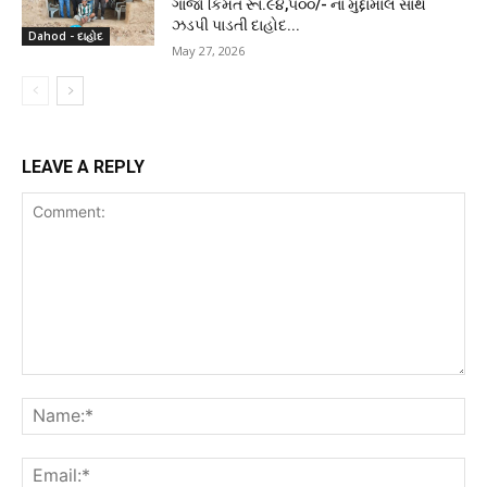
ગાંજો કિંમત રૂા.૯૪,૫૦૦/- ના મુદ્દામાલ સાથે
ઝડપી પાડતી દાહોદ...
Dahod - દાહોદ
May 27, 2026
LEAVE A REPLY
Comment:
Na
Ema