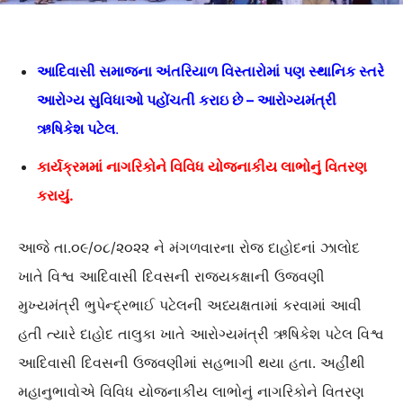
આદિવાસી સમાજના અંતરિયાળ વિસ્તારોમાં પણ સ્થાનિક સ્તરે
આરોગ્ય સુવિધાઓ પહોંચતી કરાઇ છે – આરોગ્યમંત્રી
ઋષિકેશ પટેલ
.
કાર્યક્રમમાં નાગરિકોને વિવિધ યોજનાકીય લાભોનું વિતરણ
કરાયું.
આજે તા.૦૯/૦૮/૨૦૨૨ ને મંગળવારના રોજ દાહોદનાં ઝાલોદ
ખાતે વિશ્વ આદિવાસી દિવસની રાજ્યકક્ષાની ઉજવણી
મુખ્યમંત્રી ભુપેન્દ્રભાઈ પટેલની અધ્યક્ષતામાં કરવામાં આવી
હતી ત્યારે દાહોદ તાલુકા ખાતે આરોગ્યમંત્રી ઋષિકેશ પટેલ વિશ્વ
આદિવાસી દિવસની ઉજવણીમાં સહભાગી થયા હતા. અહીંથી
મહાનુભાવોએ વિવિધ યોજનાકીય લાભોનું નાગરિકોને વિતરણ