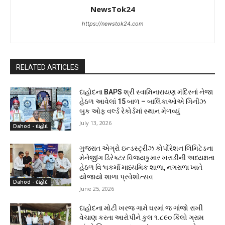
NewsTok24
https://newstok24.com
RELATED ARTICLES
દાહોદના BAPS શ્રી સ્વામિનારાયણ મંદિરનાં નેજા
હેઠળ આવેલાં 15 બાળ – બાલિકાઓએ ગિનીઝ
બુક ઓફ વર્લ્ડ રેકોર્ડમાં સ્થાન મેળવ્યું
July 13, 2026
Dahod - દાહોદ
ગુજરાત એગ્રો ઇન્ડસ્ટ્રીઝ કોર્પોરેશન લિમિટેડના
મેનેજીંગ ડિરેક્ટર વિજયકુમાર ખરાડીની અધ્યક્ષતા
હેઠળ વિશ્વકર્મા માધ્યમિક શાળા, નગરાળા ખાતે
યોજાયો શાળા પ્રવેશોત્સવ
Dahod - દાહોદ
June 25, 2026
દાહોદના મોટી ખરજ ગામે ઘરમાં જ ગાંજો રાખી
વેચાણ કરતા આરોપીને કુલ ૧.૮૯૦ કિલો ગ્રામ