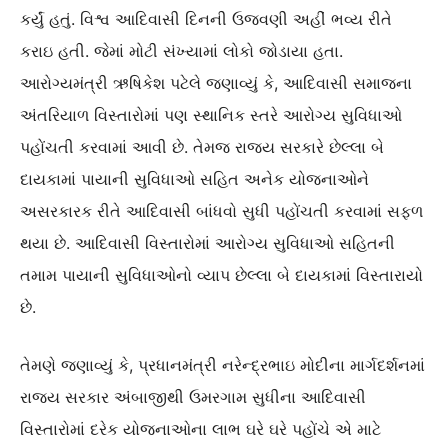
કર્યું હતું. વિશ્વ આદિવાસી દિનની ઉજવણી અહીં ભવ્ય રીતે
કરાઇ હતી. જેમાં મોટી સંખ્યામાં લોકો જોડાયા હતા.
આરોગ્યમંત્રી ઋષિકેશ પટેલે જણાવ્યું કે, આદિવાસી સમાજના
અંતરિયાળ વિસ્તારોમાં પણ સ્થાનિક સ્તરે આરોગ્ય સુવિધાઓ
પહોંચતી કરવામાં આવી છે. તેમજ રાજ્ય સરકારે છેલ્લા બે
દાયકામાં પાયાની સુવિધાઓ સહિત અનેક યોજનાઓને
અસરકારક રીતે આદિવાસી બાંધવો સુધી પહોંચતી કરવામાં સફળ
થયા છે. આદિવાસી વિસ્તારોમાં આરોગ્ય સુવિધાઓ સહિતની
તમામ પાયાની સુવિધાઓનો વ્યાપ છેલ્લા બે દાયકામાં વિસ્તારાયો
છે.
તેમણે જણાવ્યું કે, પ્રધાનમંત્રી નરેન્દ્રભાઇ મોદીના માર્ગદર્શનમાં
રાજ્ય સરકાર અંબાજીથી ઉમરગામ સુધીના આદિવાસી
વિસ્તારોમાં દરેક યોજનાઓના લાભ ઘરે ઘરે પહોંચે એ માટે