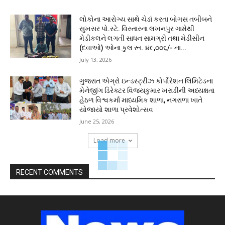
લોકોના આરોગ્ય સાથે ચેડાં કરતા બોગસ તબીબને
સુખસર પો.સ્ટે. વિસ્તારના લખનપુર ગામેથી
મેડીકલને લગતી સાધન સામગ્રી તથા મેડીસીન
(દવાઓ) ઓના કુલ રૂા. ૪૯,૦૦૬/- ના...
July 13, 2026
ગુજરાત એગ્રો ઇન્ડસ્ટ્રીઝ કોર્પોરેશન લિમિટેડના
મેનેજીંગ ડિરેક્ટર વિજયકુમાર ખરાડીની અધ્યક્ષતા
હેઠળ વિશ્વકર્મા માધ્યમિક શાળા, નગરાળા ખાતે
યોજાયો શાળા પ્રવેશોત્સવ
June 25, 2026
Load more
RECENT COMMENTS