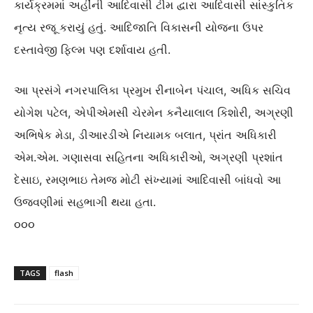
કાર્યક્રમમાં અહીંની આદિવાસી ટીમ દ્વારા આદિવાસી સાંસ્કુતિક
નૃત્ય રજૂ કરાયું હતું. આદિજાતિ વિકાસની યોજના ઉપર
દસ્તાવેજી ફિલ્મ પણ દર્શાવાય હતી.
આ પ્રસંગે નગરપાલિકા પ્રમુખ રીનાબેન પંચાલ, અધિક સચિવ
યોગેશ પટેલ, એપીએમસી ચેરમેન કનૈયાલાલ કિશોરી, અગ્રણી
અભિષેક મેડા, ડીઆરડીએ નિયામક બલાત, પ્રાંત અધિકારી
એમ.એમ. ગણાસવા સહિતના અધિકારીઓ, અગ્રણી પ્રશાંત
દેસાઇ, રમણભાઇ તેમજ મોટી સંખ્યામાં આદિવાસી બાંધવો આ
ઉજવણીમાં સહભાગી થયા હતા.
૦૦૦
TAGS
flash