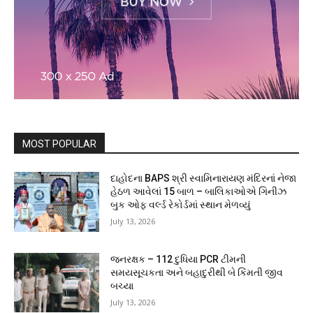
MOST POPULAR
દાહોદના BAPS શ્રી સ્વામિનારાયણ મંદિરનાં નેજા
હેઠળ આવેલાં 15 બાળ – બાલિકાઓએ ગિનીઝ
બુક ઓફ વર્લ્ડ રેકોર્ડમાં સ્થાન મેળવ્યું
July 13, 2026
જનરક્ષક – 112 દુધિયા PCR ટીમની
સમયસૂચકતા અને બહાદુરીથી બે કિંમતી જીવ
બચ્યા
July 13, 2026