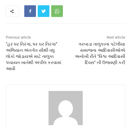
Previous article
Next article
“હર ધર તિરંગા, ધર ઘર તિરંગા”
ગરબાડા તાલુકાના પટેલીયા
અભિયાન અંતર્ગત સૌથી વધુ
સમાજના આદિવાસીઓએ
લોકો જોડાયએ માટે તાલુકા
અનોખી રીતે “વિશ્વ આદિવાસી
પંચાયત ખાતેથી અપીલ કરવામાં
દિવસ” ની ઉજવણી કરી
આવી