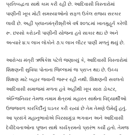
પ્રતિબદ્ધતા સાથે કામ કરી રહી છે. આદિવાસી વિસ્તારોમાં
પાણીની ખૂબ મોટી સમસ્યાઓનો સફળ ઉકેલ રાજ્ય સરકાર
લાવી છે. અહીં પ્રધાનમંત્રીશ્રીએ વર્ષ ૨૦૧૮માં ખાતમુહૂર્ત કરેલી
રૂ. છસ્સો કરોડની પાણીની યોજના હવે સાકાર થઇ છે અને
અત્યારે ૪.૫ લાખ લોકોને ૭.૫ લાખ લીટર પાણી મળતું થયું છે.
આરોગ્ય મંત્રી ઋષિકેશ પટેલે જણાવ્યું કે, આદિવાસી વિસ્તારોમાં
શિક્ષણની સુવિધા પોતાના જિલ્લામાં જ પ્રાપ્ત થઇ છે. ઉચ્ચ
શિક્ષણ માટે બહાર જવાની જરૂર રહી નથી. શિક્ષણની સવલતો
આદિવાસી સમાજમાં મળતા હવે અહીંથી ખૂબ સારા ડોક્ટર,
એન્જિનિયર તેમજ તમામ ક્ષેત્રમાં મહારત સાથેના વિદ્યાર્થીઓ
ઉજ્જવળ કારકિર્દીનું ઘડતર કરી રહ્યાં છે તેમ તેમણે ઉમેર્યું હતું.
આ પ્રસંગે મહાનુભાવોએ બિરસામુંડા ભગવાન અને આદિવાસી
દેવીદેવતાઓના પૂજન સાથે કાર્યક્રમનો પ્રારંભ કર્યો હતો. તેમજ