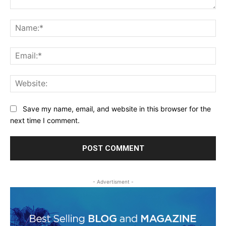
Comment:
Na
Ema
Web
Save my name, email, and website in this browser for the
next time I comment.
- Advertisment -