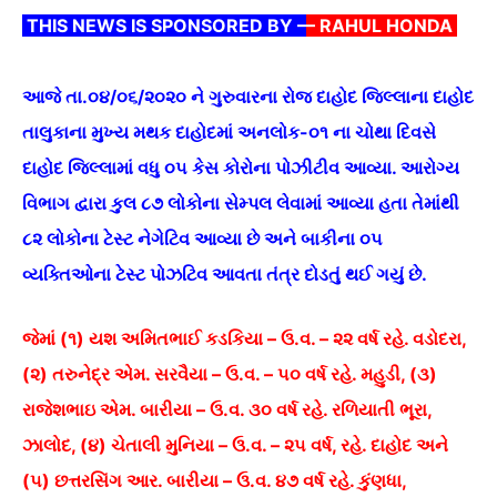
THIS NEWS IS SPONSORED BY –
– RAHUL HONDA
આજે તા.૦૪/૦૬/૨૦૨૦ ને ગુરુવારના રોજ દાહોદ જિલ્લાના દાહોદ
તાલુકાના મુખ્ય મથક દાહોદમાં અનલોક-૦૧ ના ચોથા દિવસે
દાહોદ જિલ્લામાં વધુ ૦૫ કેસ કોરોના પોઝીટીવ આવ્યા. આરોગ્ય
વિભાગ દ્વારા કુલ ૮૭ લોકોના સેમ્પલ લેવામાં આવ્યા હતા તેમાંથી
૮૨ લોકોના ટેસ્ટ નેગેટિવ આવ્યા છે અને બાકીના ૦૫
વ્યક્તિઓના ટેસ્ટ પોઝટિવ આવતા તંત્ર દોડતું થઈ ગયું છે.
જેમાં (૧) યશ અમિતભાઈ કડકિયા – ઉ.વ. – ૨૨ વર્ષ રહે. વડોદરા,
(૨) તરુનેદ્ર એમ. સરવૈયા – ઉ.વ. – ૫૦ વર્ષ રહે. મહુડી, (૩)
રાજેશભાઇ એમ. બારીયા – ઉ.વ. ૩૦ વર્ષ રહે. રળિયાતી ભૂરા,
ઝાલોદ, (૪) ચેતાલી મુનિયા – ઉ.વ. – ૨૫ વર્ષ, રહે. દાહોદ અને
(૫) છત્તરસિંગ આર. બારીયા – ઉ.વ. ૪૭ વર્ષ રહે. કુંણધા,