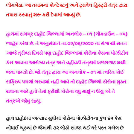
લીમખેડા.
આ તમામના કોન્ટેક્ટનું અને ટ્રાવેલ હિસ્ટ્રી તંત્ર દ્વારા
તપાસ કરવાનું શરૂ કરી દેવામાં આવ્યું છે.
હાલમાં સમગ્ર દાહોદ જિલ્લામાં અનલોક – ૦૧ (લોકડાઉન – ૦૫)
જાહેર કરેલ છે. તે અનુસંધાને તા.૦૨/૦૬/૨૦૨૦ ના રોજ થી સતત
આજે ત્રીજા દિવસે પણ દાહોદ જિલ્લામાં કોરોના કેસના પોઝીટીવ
કેસ આવતા આરોગ્ય તંત્ર અને વહીવટી તંત્રમાં ખળભળાટ મચી
જવા પામ્યો છે. જો તંત્ર દ્વારા આ અનલોક – ૦૧ માં ત્વરિત કોઈ
સક્રિય પગલાં ભરવામાં નહીં આવે તો દાહોદ જિલ્લો કોરોના મુક્ત
થવાના આરે હતો તેમાં ફરીથી કોરોના વધુ માથું ન ઉંચુ કરે તે
તંત્રએ જોવું રહ્યું.
હાલ દાહોદમાં અત્યાર સુધીમાં કોરોના પોઝીટીવના કુલ ૪૨ કેસ
નોંધાઈ ચૂક્યાં છે જેમાંથી ૩૨ લોકો સાજા થઈ ઘરે પરત ગયેલ છે