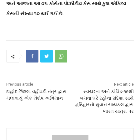
અને આજના આ ૦૫ કોરોના પોઝીટીવ કેસ સાથે કુલ એક્ટિવ
કેસની સંખ્યા ૧૦ થઈ ગઈ છે.
Previous article
Next article
દાહોદ જિલ્લા વહીવટી તંત્ર દ્વારા
સ્વચ્છતા અને કોવિડ-૧૯થી
ચલાવાયું એક વિશેષ અભિયાન
બચવા ઘરે રહોના સંદેશા સાથે
હરિદ્વારનો યુવાન સાયકલ દ્વારા
ભારત યાત્રા પર