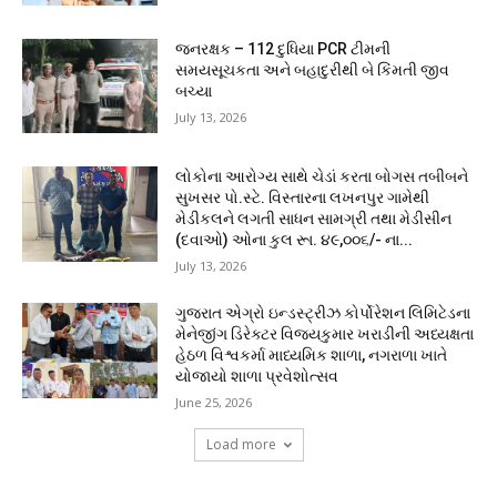
જનરક્ષક – 112 દુધિયા PCR ટીમની
સમયસૂચકતા અને બહાદુરીથી બે કિંમતી જીવ
બચ્યા
July 13, 2026
લોકોના આરોગ્ય સાથે ચેડાં કરતા બોગસ તબીબને
સુખસર પો.સ્ટે. વિસ્તારના લખનપુર ગામેથી
મેડીકલને લગતી સાધન સામગ્રી તથા મેડીસીન
(દવાઓ) ઓના કુલ રૂા. ૪૯,૦૦૬/- ના...
July 13, 2026
ગુજરાત એગ્રો ઇન્ડસ્ટ્રીઝ કોર્પોરેશન લિમિટેડના
મેનેજીંગ ડિરેક્ટર વિજયકુમાર ખરાડીની અધ્યક્ષતા
હેઠળ વિશ્વકર્મા માધ્યમિક શાળા, નગરાળા ખાતે
યોજાયો શાળા પ્રવેશોત્સવ
June 25, 2026
Load more