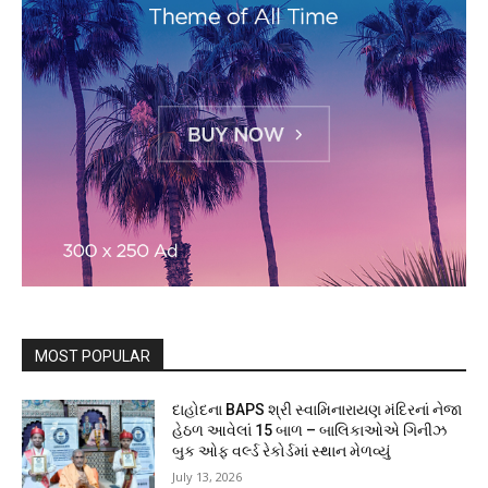
MOST POPULAR
દાહોદના BAPS શ્રી સ્વામિનારાયણ મંદિરનાં નેજા
હેઠળ આવેલાં 15 બાળ – બાલિકાઓએ ગિનીઝ
બુક ઓફ વર્લ્ડ રેકોર્ડમાં સ્થાન મેળવ્યું
July 13, 2026