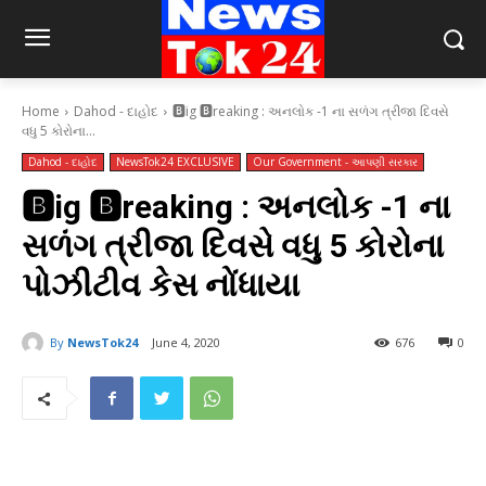
Home
Dahod - દાહોદ
🅱️ig 🅱️reaking : અનલોક -1 ના સળંગ ત્રીજા દિવસે
વધુ 5 કોરોના...
Dahod - દાહોદ
NewsTok24 EXCLUSIVE
Our Government - આપણી સરકાર
🅱️ig 🅱️reaking : અનલોક -1 ના
સળંગ ત્રીજા દિવસે વધુ 5 કોરોના
પોઝીટીવ કેસ નોંધાયા
By
NewsTok24
June 4, 2020
676
0