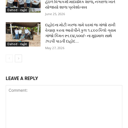
હેઠળ વિશ્વકર્મા માધ્યમિક શાળા, નગરાળા ખાતે
યોજાયો શાળા પ્રવેશોત્સવ
Dahod - દાહોદ
June 25, 2026
દાહોદના મોટી ખરજ ગામે ઘરમાં જ ગાંજો રાખી
વેચાણ કરતા આરોપીને કુલ ૧.૮૯૦ કિલો ગ્રામ
ગાંજો કિંમત રૂા.૯૪,૫૦૦/- ના મુદ્દામાલ સાથે
ઝડપી પાડતી દાહોદ...
Dahod - દાહોદ
May 27, 2026
LEAVE A REPLY