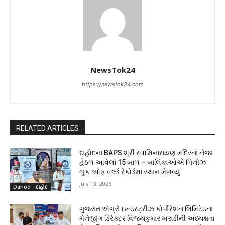
NewsTok24
https://newstok24.com
RELATED ARTICLES
દાહોદના BAPS શ્રી સ્વામિનારાયણ મંદિરનાં નેજા
હેઠળ આવેલાં 15 બાળ – બાલિકાઓએ ગિનીઝ
બુક ઓફ વર્લ્ડ રેકોર્ડમાં સ્થાન મેળવ્યું
July 13, 2026
Dahod - દાહોદ
ગુજરાત એગ્રો ઇન્ડસ્ટ્રીઝ કોર્પોરેશન લિમિટેડના
મેનેજીંગ ડિરેક્ટર વિજયકુમાર ખરાડીની અધ્યક્ષતા