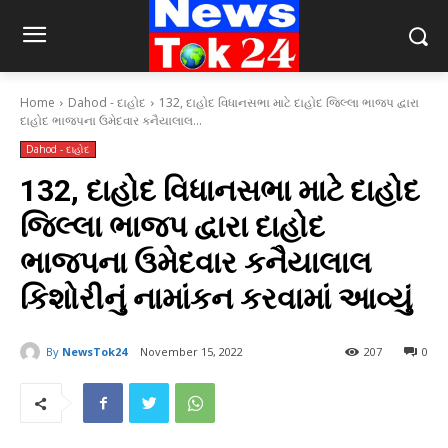
Home
Dahod - દાહોદ
132, દાહોદ વિધાનસભા માટે દાહોદ જિલ્લા ભાજપ દ્વારા
દાહોદ ભાજપના ઉમેદવાર કનૈયાલાલ...
Dahod - દાહોદ
132, દાહોદ વિધાનસભા માટે દાહોદ
જિલ્લા ભાજપ દ્વારા દાહોદ
ભાજપના ઉમેદવાર કનૈયાલાલ
કિશોરીનું નામાંકન કરવામાં આવ્યું
By
NewsTok24
November 15, 2022
207
0