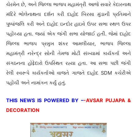
ચેરમેન છે, અને જિલ્લા ભાજપ મહામંત્રી આજે સવારે કેદારનાથ
મંદિરે ભોલેનાથના દર્શન કરી દાહોદ બિરસા મુંડાની પ્રતિમાને
પુષ્પાંજલિ કરી અને દાહોદ ઇન્દોર હાઇવે ઉપર સભા સ્થળ ઉપર
પહોંચ્યા હતા. જ્યાં એક જંગી સભા યોજાઈ હતી. જેમાં દાહોદ
જિલ્લા ભાજપ પ્રમુખ શંકર આમલીયાર, ભાજપ જિલ્લા
મહામંત્રી નરેન્દ્ર સોની તેમજ મોટી સંખ્યામાં કાર્યકર્તા અને
સંગઠનના હોદ્દેદારો ઉપસ્થિત રહ્યા હતા. આ સભા પછી જંગી
રેલી સ્વરૂપે કાર્યકર્તાઓ વાજતે ગાજતે દાહોદ SDM કચેરીએ
પહોંચી અને નામાંકન કર્યું હતું.
THIS NEWS IS POWERED BY –
-AVSAR PUJAPA &
DECORATION