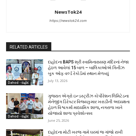
NewsTok24
https://newstok24.com
RELATED ARTICLES
દાહોદના BAPS શ્રી સ્વામિનારાયણ મંદિરનાં નેજા
હેઠળ આવેલાં 15 બાળ – બાલિકાઓએ ગિનીઝ
બુક ઓફ વર્લ્ડ રેકોર્ડમાં સ્થાન મેળવ્યું
July 13, 2026
Dahod - દાહોદ
ગુજરાત એગ્રો ઇન્ડસ્ટ્રીઝ કોર્પોરેશન લિમિટેડના
મેનેજીંગ ડિરેક્ટર વિજયકુમાર ખરાડીની અધ્યક્ષતા
હેઠળ વિશ્વકર્મા માધ્યમિક શાળા, નગરાળા ખાતે
યોજાયો શાળા પ્રવેશોત્સવ
Dahod - દાહોદ
June 25, 2026
દાહોદના મોટી ખરજ ગામે ઘરમાં જ ગાંજો રાખી