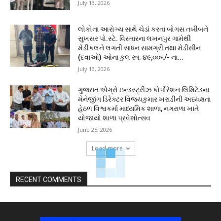
July 13, 2026
લોકોના આરોગ્ય સાથે ચેડાં કરતા બોગસ તબીબને
સુખસર પો.સ્ટે. વિસ્તારના લખનપુર ગામેથી
મેડીકલને લગતી સાધન સામગ્રી તથા મેડીસીન
(દવાઓ) ઓના કુલ રૂા. ૪૯,૦૦૬/- ના...
July 13, 2026
ગુજરાત એગ્રો ઇન્ડસ્ટ્રીઝ કોર્પોરેશન લિમિટેડના
મેનેજીંગ ડિરેક્ટર વિજયકુમાર ખરાડીની અધ્યક્ષતા
હેઠળ વિશ્વકર્મા માધ્યમિક શાળા, નગરાળા ખાતે
યોજાયો શાળા પ્રવેશોત્સવ
June 25, 2026
Load more
RECENT COMMENTS