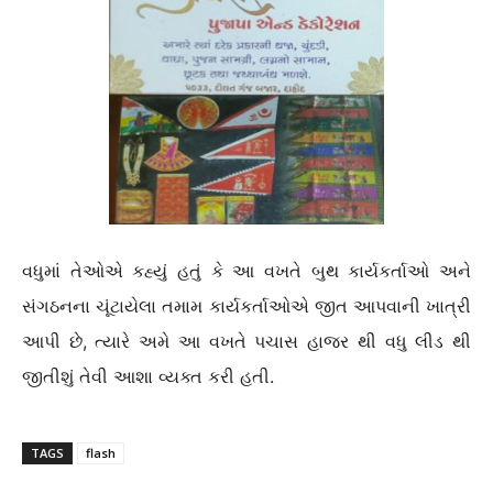
વધુમાં તેઓએ કહ્યું હતું કે આ વખતે બુથ કાર્યકર્તાઓ અને
સંગઠનના ચૂંટાયેલા તમામ કાર્યકર્તાઓએ જીત આપવાની ખાત્રી
આપી છે, ત્યારે અમે આ વખતે પચાસ હાજર થી વધુ લીડ થી
જીતીશું તેવી આશા વ્યક્ત કરી હતી.
TAGS
flash