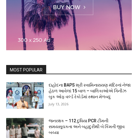
MOST POPULAR
દાહોદના BAPS શ્રી સ્વામિનારાયણ મંદિરનાં નેજા
હેઠળ આવેલાં 15 બાળ – બાલિકાઓએ ગિનીઝ
બુક ઓફ વર્લ્ડ રેકોર્ડમાં સ્થાન મેળવ્યું
July 13, 2026
જનરક્ષક – 112 દુધિયા PCR ટીમની
સમયસૂચકતા અને બહાદુરીથી બે કિંમતી જીવ
બચ્યા