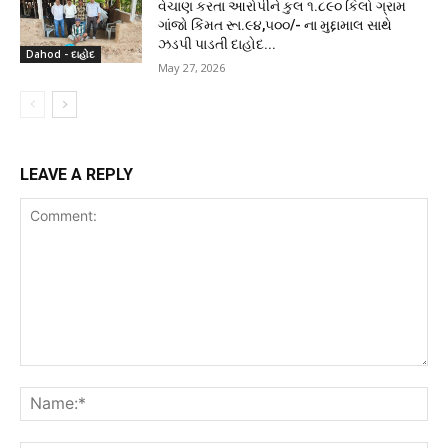
વેચાણ કરતા આરોપીને કુલ ૧.૮૯૦ કિલો ગ્રામ
ગાંજો કિંમત રૂા.૯૪,૫૦૦/- ના મુદ્દામાલ સાથે
ઝડપી પાડતી દાહોદ...
Dahod - દાહોદ
May 27, 2026
LEAVE A REPLY
Comment:
Na