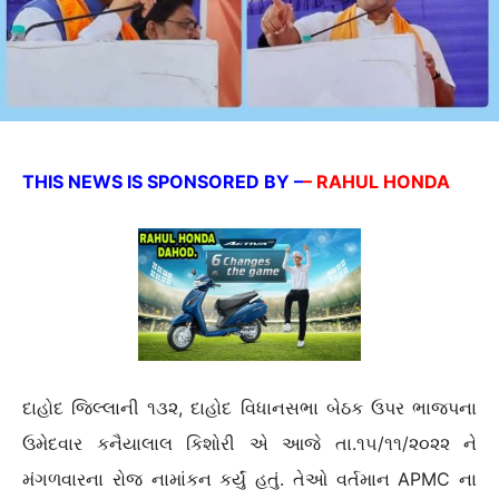
THIS NEWS IS SPONSORED BY –
– RAHUL HONDA
દાહોદ જિલ્લાની ૧૩૨, દાહોદ વિધાનસભા બેઠક ઉપર ભાજપના
ઉમેદવાર કનૈયાલાલ કિશોરી એ આજે તા.૧૫/૧૧/૨૦૨૨ ને
મંગળવારના રોજ નામાંકન કર્યું હતું. તેઓ વર્તમાન APMC ના