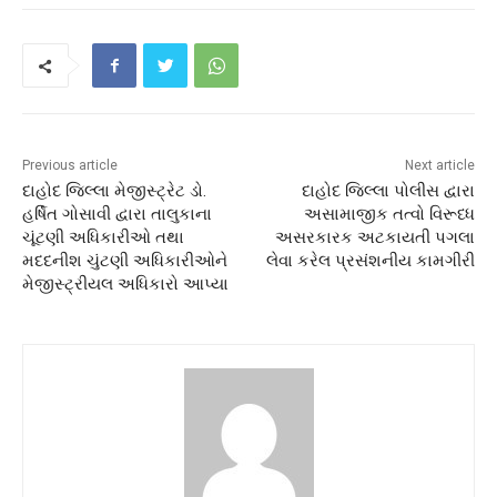
Previous article
Next article
દાહોદ જિલ્લા મેજીસ્ટ્રેટ ડો.
દાહોદ જિલ્લા પોલીસ દ્વારા
હર્ષિત ગોસાવી દ્વારા તાલુકાના
અસામાજીક તત્વો વિરૂધ્ધ
ચૂંટણી અધિકારીઓ તથા
અસરકારક અટકાયતી પગલા
મદદનીશ ચુંટણી અધિકારીઓને
લેવા કરેલ પ્રસંશનીય કામગીરી
મેજીસ્ટ્રીયલ અધિકારો આપ્યા