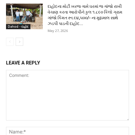
દાહોદના મોટી ખરજ ગામે ઘરમાં જ ગાંજો રાખી
વેચાણ કરતા આરોપીને કુલ ૧.૮૯૦ કિલો ગ્રામ
ગાંજો કિંમત રૂા.૯૪,૫૦૦/- ના મુદ્દામાલ સાથે
ઝડપી પાડતી દાહોદ...
Dahod - દાહોદ
May 27, 2026
LEAVE A REPLY
Comment:
Na