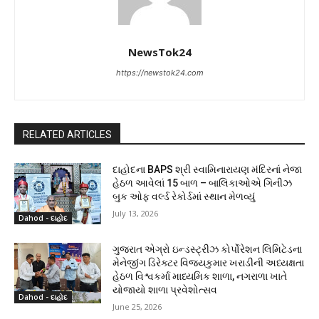
NewsTok24
https://newstok24.com
RELATED ARTICLES
દાહોદના BAPS શ્રી સ્વામિનારાયણ મંદિરનાં નેજા
હેઠળ આવેલાં 15 બાળ – બાલિકાઓએ ગિનીઝ
બુક ઓફ વર્લ્ડ રેકોર્ડમાં સ્થાન મેળવ્યું
July 13, 2026
Dahod - દાહોદ
ગુજરાત એગ્રો ઇન્ડસ્ટ્રીઝ કોર્પોરેશન લિમિટેડના
મેનેજીંગ ડિરેક્ટર વિજયકુમાર ખરાડીની અધ્યક્ષતા
હેઠળ વિશ્વકર્મા માધ્યમિક શાળા, નગરાળા ખાતે
યોજાયો શાળા પ્રવેશોત્સવ
Dahod - દાહોદ
June 25, 2026