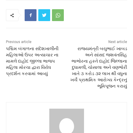
Previous article
Next article
પશ્ચિમ બંગાળના સંદેશખાલીની
રાજ્યમંત્રી બચુભાઈ ખાબડ
મહિલાઓ ઉપર અત્યાચાર ના
અને સાંસદ જશવંતસિંહ
મામલે દાહોદ જીલ્લા ભાજપ
ભાભોરના હસ્તે દાહોદ જિલ્લાના
મહિલા મોરચા દ્વારા વિરોધ
દુધામલી, ચોસાલા અને વણભોરી
પ્રદર્શન કરવામાં આવ્યું
ખાતે ૩ કરોડ ૩૨ લાખ થી વધુના
ખર્ચે પ્રાથમિક આરોગ્ય કેન્દ્રનું
ભૂમિપૂજન કરાયું