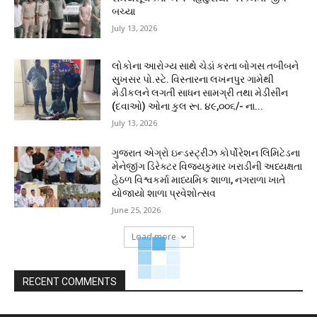
બચ્યા
July 13, 2026
લોકોના આરોગ્ય સાથે ચેડાં કરતા બોગસ તબીબને
સુખસર પો.સ્ટે. વિસ્તારના લખનપુર ગામેથી
મેડીકલને લગતી સાધન સામગ્રી તથા મેડીસીન
(દવાઓ) ઓના કુલ રૂા. ૪૯,૦૦૬/- ના...
July 13, 2026
ગુજરાત એગ્રો ઇન્ડસ્ટ્રીઝ કોર્પોરેશન લિમિટેડના
મેનેજીંગ ડિરેક્ટર વિજયકુમાર ખરાડીની અધ્યક્ષતા
હેઠળ વિશ્વકર્મા માધ્યમિક શાળા, નગરાળા ખાતે
યોજાયો શાળા પ્રવેશોત્સવ
June 25, 2026
Load more
RECENT COMMENTS