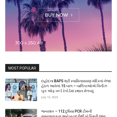
MOST POPULAR
દાહોદના BAPS શ્રી સ્વામિનારાયણ મંદિરનાં નેજા
હેઠળ આવેલાં 15 બાળ – બાલિકાઓએ ગિનીઝ
બુક ઓફ વર્લ્ડ રેકોર્ડમાં સ્થાન મેળવ્યું
July 13, 2026
જનરક્ષક – 112 દુધિયા PCR ટીમની
સમયસૂચકતા અને બહાદુરીથી બે કિંમતી જીવ