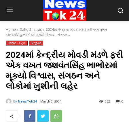
Home
Dahod - દાહોદ
2024માં કેન્દ્રીય મોવડી મંડળે ફરી એક વખત
જશવંતસિંહ ભાભોરમાં મૂક્યો વિશ્વાસ, સંગઠન...
Dahod - દાહોદ
Singvad
2024માં કેન્દ્રીય મોવડી મંડળે ફરી
એક વખત જશવંતસિંહ ભાભોરમાં
મૂક્યો વિશ્વાસ, સંગઠન અને
લોકોમાં ખુશીની લહેર
By
NewsTok24
March 2, 2024
362
0