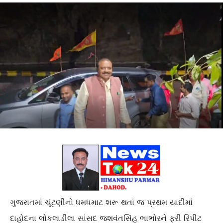
ગુજરાતમાં ચૂંટણીનો ધમધમાટ શરૂ થતાં જ પ્રથમ યાદીમાં
દાહોદના લોકલાડીલા સાંસદ જશવંતસિંહ ભાભોરને ફરી રિપીટ