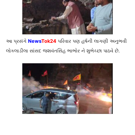
આ પ્રસંગે
News
Tok24
પરિવાર પણ હર્ષની લાગણી અનુભવી
લોકલાડીલા સાંસદ જશવંતસિંહ ભાભોર ને શુભેચ્છા પાઠવે છે.