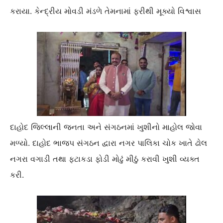
કરાયા. કેન્દ્રીય મોવડી મંડળે તેમનામાં ફરીથી મૂક્યો વિશ્વાસ
દાહોદ જિલ્લાની જનતા અને સંગઠનમાં ખુશીનો માહોલ જોવા
મળ્યો. દાહોદ ભાજપ સંગઠન દ્વારા નગર પાલિકા ચોક ખાતે ઢોલ
નગરા વગાડી તથા ફટાકડા ફોડી મોઢું મીઠું કરાવી ખુશી વ્યક્ત
કરી.