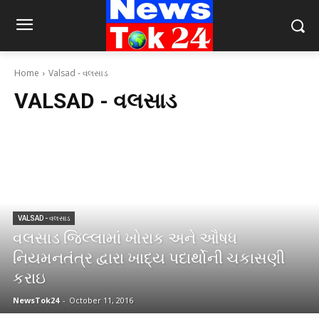
Home
Valsad - વલસાડ
VALSAD - વલસાડ
VALSAD - વલસાડ
વલસાડ જિલ્‍લામાં ખોરાક અને ઔષધ
નિયમનતંત્ર દ્વારા ખાદ્ય પદાર્થોની ચકાસણી
કરાઇ
NewsTok24
-
October 11, 2016