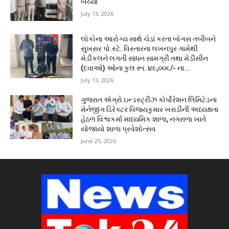
બચ્યા
July 13, 2026
લોકોના આરોગ્ય સાથે ચેડાં કરતા બોગસ તબીબને
સુખસર પો.સ્ટે. વિસ્તારના લખનપુર ગામેથી
મેડીકલને લગતી સાધન સામગ્રી તથા મેડીસીન
(દવાઓ) ઓના કુલ રૂા. ૪૯,૦૦૬/- ના...
July 13, 2026
ગુજરાત એગ્રો ઇન્ડસ્ટ્રીઝ કોર્પોરેશન લિમિટેડના
મેનેજીંગ ડિરેક્ટર વિજયકુમાર ખરાડીની અધ્યક્ષતા
હેઠળ વિશ્વકર્મા માધ્યમિક શાળા, નગરાળા ખાતે
યોજાયો શાળા પ્રવેશોત્સવ
June 25, 2026