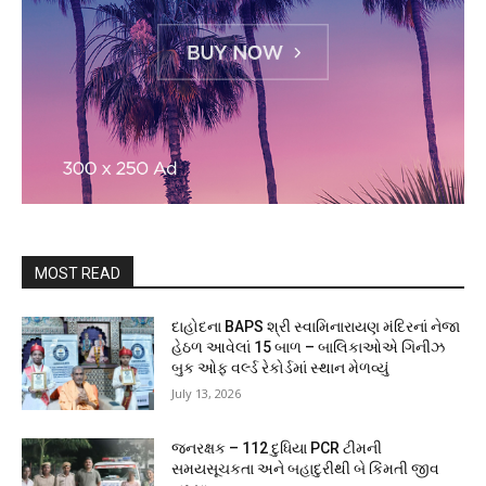
MOST READ
દાહોદના BAPS શ્રી સ્વામિનારાયણ મંદિરનાં નેજા
હેઠળ આવેલાં 15 બાળ – બાલિકાઓએ ગિનીઝ
બુક ઓફ વર્લ્ડ રેકોર્ડમાં સ્થાન મેળવ્યું
July 13, 2026
જનરક્ષક – 112 દુધિયા PCR ટીમની
સમયસૂચકતા અને બહાદુરીથી બે કિંમતી જીવ