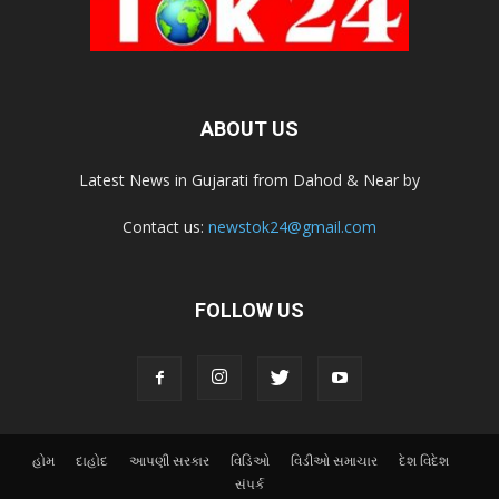
ABOUT US
Latest News in Gujarati from Dahod & Near by
Contact us:
newstok24@gmail.com
FOLLOW US
હોમ
દાહોદ
આપણી સરકાર
વિડિઓ
વિડીઓ સમાચાર
દેશ વિદેશ
સંપર્ક