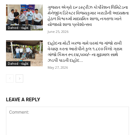
ગુજરાત એગ્રો ઇન્ડસ્ટ્રીઝ કોર્પોરેશન લિમિટેડના
મેનેજીંગ ડિરેક્ટર વિજયકુમાર ખરાડીની અધ્યક્ષતા
હેઠળ વિશ્વકર્મા માધ્યમિક શાળા, નગરાળા ખાતે
યોજાયો શાળા પ્રવેશોત્સવ
Dahod - દાહોદ
June 25, 2026
દાહોદના મોટી ખરજ ગામે ઘરમાં જ ગાંજો રાખી
વેચાણ કરતા આરોપીને કુલ ૧.૮૯૦ કિલો ગ્રામ
ગાંજો કિંમત રૂા.૯૪,૫૦૦/- ના મુદ્દામાલ સાથે
ઝડપી પાડતી દાહોદ...
Dahod - દાહોદ
May 27, 2026
LEAVE A REPLY