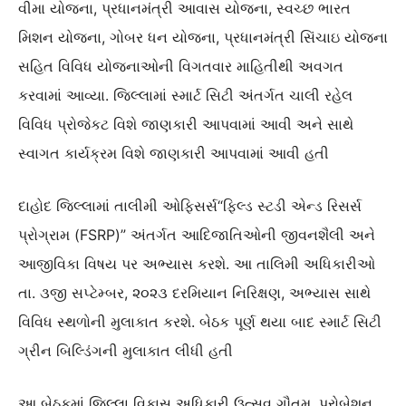
વીમા યોજના, પ્રધાનમંત્રી આવાસ યોજના, સ્વચ્છ ભારત
મિશન યોજના, ગોબર ધન યોજના, પ્રધાનમંત્રી સિંચાઇ યોજના
સહિત વિવિધ યોજનાઓની વિગતવાર માહિતીથી અવગત
કરવામાં આવ્યા. જિલ્લામાં સ્માર્ટ સિટી અંતર્ગત ચાલી રહેલ
વિવિધ પ્રોજેકટ વિશે જાણકારી આપવામાં આવી અને સાથે
સ્વાગત કાર્યક્રમ વિશે જાણકારી આપવામાં આવી હતી
દાહોદ જિલ્લામાં તાલીમી ઓફિસર્સ“ફિલ્ડ સ્ટડી એન્ડ રિસર્સ
પ્રોગ્રામ (FSRP)” અંતર્ગત આદિજાતિઓની જીવનશૈલી અને
આજીવિકા વિષય પર અભ્યાસ કરશે. આ તાલિમી અધિકારીઓ
તા. ૩જી સપ્ટેમ્બર, ૨૦૨૩ દરમિયાન નિરિક્ષણ, અભ્યાસ સાથે
વિવિધ સ્થળોની મુલાકાત કરશે. બેઠક પૂર્ણ થયા બાદ સ્માર્ટ સિટી
ગ્રીન બિલ્ડિંગની મુલાકાત લીધી હતી
આ બેઠકમાં જિલ્લા વિકાસ અધિકારી ઉત્સવ ગૌતમ, પ્રોબેશન