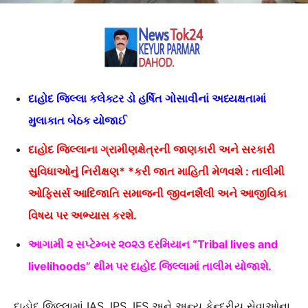
દાહોદ જિલ્લા કલેક્ટર ડો હર્ષિત ગોસાવીનાં અધ્યક્ષતામાં
મુલાકાત બેઠક યોજાઈ
દાહોદ જિલ્લાના ગ્રામીણક્ષેત્રની જાણકારી અને સરકારી
સુવિધાઓનું નિરીક્ષણ* *કરી જાત માહિતી મેળવશે : તાલીમી
ઓફિસર્સ આદિજાતિ સમાજની જીવનશૈલી અને આજીવિકા
વિષય પર અભ્યાસ કરશે.
આગામી ૨ સપ્ટેમ્બર ૨૦૨૩ દરમિયાન “Tribal lives and
livelihoods” થીમ પર દાહોદ જિલ્લામાં તાલીમ યોજાશે.
દાહોદ જિલ્લામાં IAS, IPS, IFS અને અન્ય કેન્દ્રીય સેવાઓના