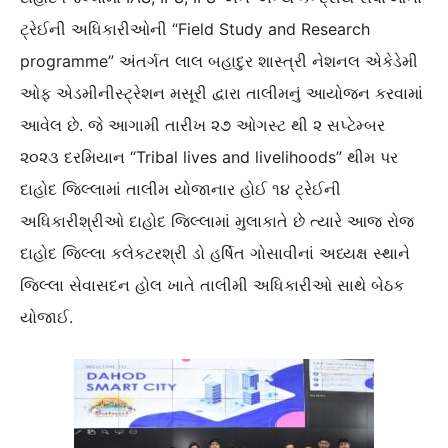
ટ્રેઈની અધિકારીઓની “Field Study and Research
programme” અંતર્ગત લાલ બહાદુર શાસ્ત્રી નેશનલ એકેડેમી
ઓફ એડમીનીસ્ટ્રેશન મસૂરી દ્વારા તાલીમનું આયોજન કરવામાં
આવેલ છે. જે આગામી તારીખ ૨૭ ઓગસ્ટ થી ૨ સપ્ટેમ્બર
૨૦૨૩ દરમિયાન “Tribal lives and livelihoods” થીમ પર
દાહોદ જિલ્લામાં તાલીમ યોજાનાર હોઈ ૧૪ ટ્રેઈની
અધિકારીશ્રીઓ દાહોદ જિલ્લામાં મુલાકાતે છે ત્યારે આજ રોજ
દાહોદ જિલ્લા કલેકટરશ્રી ડો હર્ષિત ગોસાવીનાં અધ્યક્ષ સ્થાને
જિલ્લા સેવાસદન હોલ ખાતે તાલીમી અધિકારીઓ સાથે બેઠક
યોજાઈ.