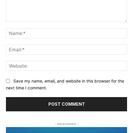
Comment:
Na
Ema
Web
Save my name, email, and website in this browser for the
next time I comment.
- Advertisment -