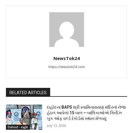
NewsTok24
https://newstok24.com
RELATED ARTICLES
દાહોદના BAPS શ્રી સ્વામિનારાયણ મંદિરનાં નેજા
હેઠળ આવેલાં 15 બાળ – બાલિકાઓએ ગિનીઝ
બુક ઓફ વર્લ્ડ રેકોર્ડમાં સ્થાન મેળવ્યું
July 13, 2026
Dahod - દાહોદ