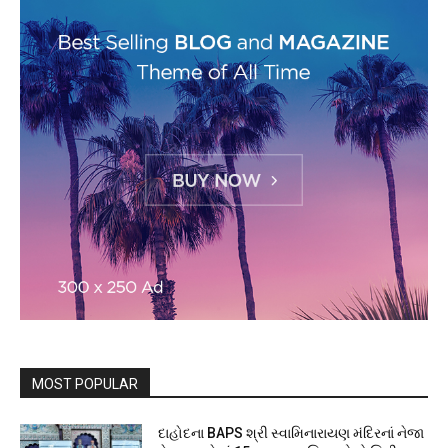
MOST POPULAR
દાહોદના BAPS શ્રી સ્વામિનારાયણ મંદિરનાં નેજા