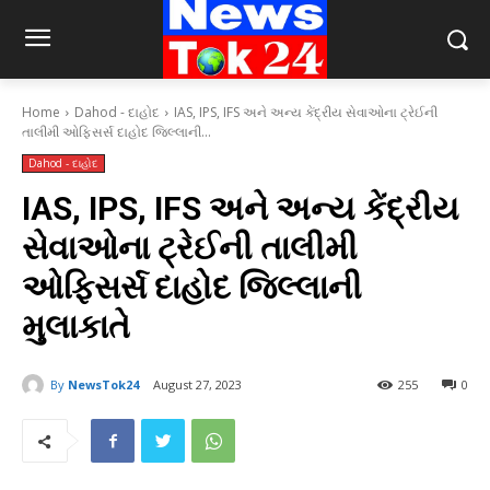
Home
Dahod - દાહોદ
IAS, IPS, IFS અને અન્ય કેંદ્રીય સેવાઓના ટ્રેઈની
તાલીમી ઓફિસર્સ દાહોદ જિલ્લાની...
Dahod - દાહોદ
IAS, IPS, IFS અને અન્ય કેંદ્રીય
સેવાઓના ટ્રેઈની તાલીમી
ઓફિસર્સ દાહોદ જિલ્લાની
મુલાકાતે
By
NewsTok24
August 27, 2023
255
0