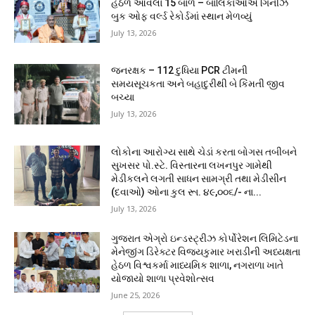
હેઠળ આવેલાં 15 બાળ – બાલિકાઓએ ગિનીઝ
બુક ઓફ વર્લ્ડ રેકોર્ડમાં સ્થાન મેળવ્યું
July 13, 2026
જનરક્ષક – 112 દુધિયા PCR ટીમની
સમયસૂચકતા અને બહાદુરીથી બે કિંમતી જીવ
બચ્યા
July 13, 2026
લોકોના આરોગ્ય સાથે ચેડાં કરતા બોગસ તબીબને
સુખસર પો.સ્ટે. વિસ્તારના લખનપુર ગામેથી
મેડીકલને લગતી સાધન સામગ્રી તથા મેડીસીન
(દવાઓ) ઓના કુલ રૂા. ૪૯,૦૦૬/- ના...
July 13, 2026
ગુજરાત એગ્રો ઇન્ડસ્ટ્રીઝ કોર્પોરેશન લિમિટેડના
મેનેજીંગ ડિરેક્ટર વિજયકુમાર ખરાડીની અધ્યક્ષતા
હેઠળ વિશ્વકર્મા માધ્યમિક શાળા, નગરાળા ખાતે
યોજાયો શાળા પ્રવેશોત્સવ
June 25, 2026