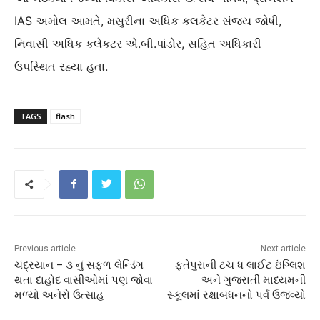
IAS અમોલ આમતે, મસુરીના અધિક કલકેટર સંજય જોષી,
નિવાસી અધિક કલેકટર એ.બી.પાંડોર, સહિત અધિકારી
ઉપસ્થિત રહ્યા હતા.
TAGS
flash
Previous article
Next article
ચંદ્રયાન – ૩ નું સફળ લેન્ડિંગ
ફતેપુરાની ટચ ધ લાઈટ ઇંગ્લિશ
થતા દાહોદ વાસીઓમાં પણ જોવા
અને ગુજરાતી માધ્યમની
મળ્યો અનેરો ઉત્સાહ
સ્કૂલમાં રક્ષાબંધનનો પર્વ ઉજવ્યો