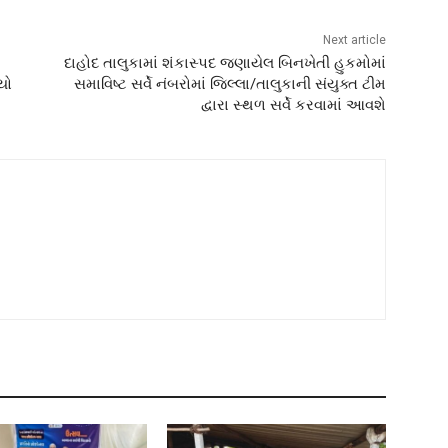
Next article
દાહોદ તાલુકામાં શંકાસ્પદ જણાયેલ બિનખેતી હુકમોમાં
યો
સમાવિષ્ટ સર્વે નંબરોમાં જિલ્લા/તાલુકાની સંયુક્ત ટીમ
દ્વારા સ્થળ સર્વે કરવામાં આવશે