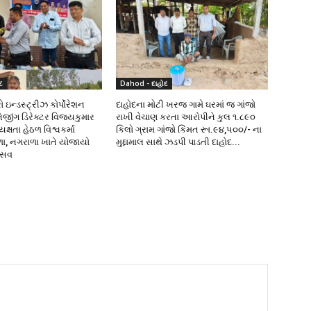
દ
Dahod - દાહોદ
 ઇન્ડસ્ટ્રીઝ કોર્પોરેશન
દાહોદના મોટી ખરજ ગામે ઘરમાં જ ગાંજો
નેજીંગ ડિરેક્ટર વિજયકુમાર
રાખી વેચાણ કરતા આરોપીને કુલ ૧.૮૯૦
્ષતા હેઠળ વિશ્વકર્મા
કિલો ગ્રામ ગાંજો કિંમત રૂા.૯૪,૫૦૦/- ના
ળા, નગરાળા ખાતે યોજાયો
મુદ્દામાલ સાથે ઝડપી પાડતી દાહોદ...
ત્સવ