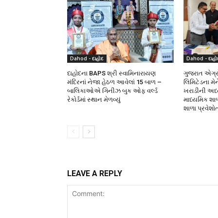
Dahod - દાહોદ
Dahod - દાહો
દાહોદના BAPS શ્રી સ્વામિનારાયણ
ગુજરાત એગ્રો
મંદિરનાં નેજા હેઠળ આવેલાં 15 બાળ –
લિમિટેડના મે
બાલિકાઓએ ગિનીઝ બુક ઓફ વર્લ્ડ
ખરાડીની અધ્યક
રેકોર્ડમાં સ્થાન મેળવ્યું
માધ્યમિક શા
શાળા પ્રવેશો
LEAVE A REPLY