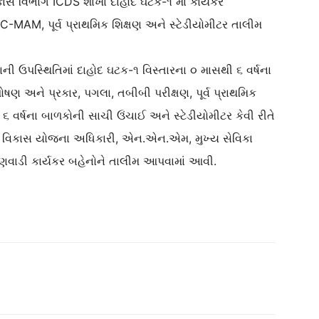
ાસ વિભાગ ICDS શાખા દાહોદ ઘટક-૧ માં કાર્યકર
-MAM, પૂર્વ પ્રાથમિક શિક્ષણ અને સ્ટેડીયોમીટર તાલીમ
ી ઉપસ્થિતિમાં દાહોદ ઘટક-૧ વિસ્તારના ૦ માસથી ૬ વર્ષના
ણ અને પ્રકાર, પગલા, તબીબી પરીક્ષણ, પૂર્વ પ્રાથમિક
 વર્ષના બાળકોની સાચી ઉંચાઈ અને સ્ટેડીયોમીટર કેવી રીતે
ાળ વિકાસ યોજના અધિકારી, એન.એન.એમ, મુખ્ય સેવિકા
ંગણવાડી કાર્યકર બહેનોને તાલીમ આપવામાં આવી.