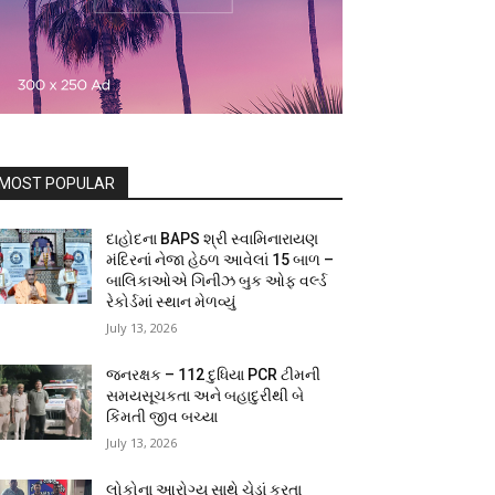
MOST POPULAR
દાહોદના BAPS શ્રી સ્વામિનારાયણ
મંદિરનાં નેજા હેઠળ આવેલાં 15 બાળ –
બાલિકાઓએ ગિનીઝ બુક ઓફ વર્લ્ડ
રેકોર્ડમાં સ્થાન મેળવ્યું
July 13, 2026
જનરક્ષક – 112 દુધિયા PCR ટીમની
સમયસૂચકતા અને બહાદુરીથી બે
કિંમતી જીવ બચ્યા
July 13, 2026
લોકોના આરોગ્ય સાથે ચેડાં કરતા