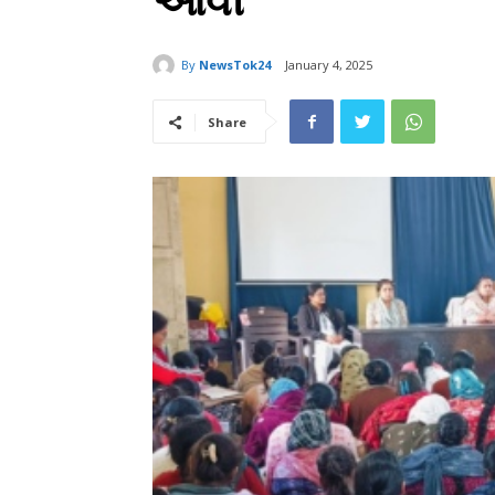
આવી
By
NewsTok24
January 4, 2025
Share