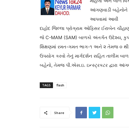
મહિલા અને બાળ વિક
આંગણવાડી બહેનોને C
આપવામાં આવી
દાહોદ જિલ્લા પ્રોગ્રામ ઓફિસર ઈરાબેન ચૌહાણન
જે C-MAM (SAM) બાળકો અંતર્ગત ઉદેશ્ય, કુપોષ
શિક્ષણમાં રમત-ગમત ભાગ-૧ અને ૨ તેમજ ૦ થી ૬
ઉપયોગ કરવો તેનું માર્ગદર્શન સહિત તાલીમ બ
બહેનો, તેમજ પી.એસ.ઇ. ઇન્સ્ટ્રકટર દ્વારા આ
TAGS
flash
Share