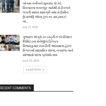
બોગસ તબીબને સુખસર પો.સ્ટે.
વિસ્તારના લખનપુર ગામેથી મેડીકલને
લગતી સાધન સામગ્રી તથા મેડીસીન
(દવાઓ) ઓના કુલ રૂા. ૪૯,૦૦૬/-
ના...
July 13, 2026
ગુજરાત એગ્રો ઇન્ડસ્ટ્રીઝ કોર્પોરેશન
લિમિટેડના મેનેજીંગ ડિરેક્ટર
વિજયકુમાર ખરાડીની અધ્યક્ષતા હેઠળ
વિશ્વકર્મા માધ્યમિક શાળા, નગરાળા ખાતે
યોજાયો શાળા પ્રવેશોત્સવ
June 25, 2026
Load more
RECENT COMMENTS