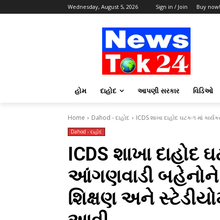
Wednesday, August 5, 2026
Sign in / Join
Buy now
હોમ
દાહોદ
આપણી સરકાર
વિડિઓ
Home
Dahod - દાહોદ
ICDS શાખા દાહોદ ઘટક-૧ માં કાર્યક
Dahod - દાહોદ
ICDS શાખા દાહોદ ઘટ
આંગણવાડી બહેનોને 
શિક્ષણ અને સ્ટેડી