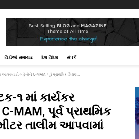
!
વિડીઓ સમાચાર
દેશ વિદેશ
સંપર્ક
ર આંગણવાડી બહેનોને C-MAM, પૂર્વ પ્રાથમિક શિક્ષણ...
ક-૧ માં કાર્યકર
C-MAM, પૂર્વ પ્રાથમિક
યોમીટર તાલીમ આપવામાં