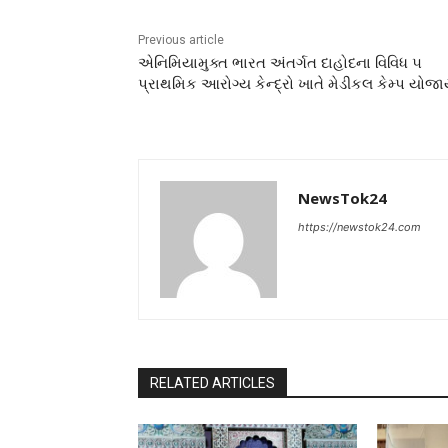
Previous article
એનિમિયામુક્ત ભારત અંતર્ગત દાહોદના વિવિધ ૫
પ્રાથમિક આરોગ્ય કેન્દ્રો ખાતે મેડીકલ કેમ્પ યોજા
NewsTok24
https://newstok24.com
RELATED ARTICLES