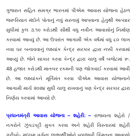
ગુજરાત સહિત સમગ્ર ભારતમાં પીએમ આવાસ યોજના હેઠળ
જરૂરિયાત મંદોને પોતાનું નવું સરનામું આપવાના હેતુથી અત્યાર
સુધીમાં કુલ ૩.૧૦ કરોડથી સૌથી વધુ નવીન આવાસોનું નિર્માણ
કરવામાં આવ્યું છે. આ ઉપરાંત આગામી એક વર્ષમાં વધુ ૮૦ લાખ
નવા ઘર બનાવવાનું લક્ષ્યાંક કેન્દ્ર સરકાર દ્વારા નક્કી કરવામાં
આવ્યું છે. જેને સાકાર કરવા કેન્દ્ર દ્વારા ચાલુ વર્ષે બજેટમાં રૂ.
48 હજાર કરોડથી માતબર રકમની પણ જોગવાઈ કરવામાં આવી
છે. આ લક્ષ્યાંકને મૂર્તિમંત કરવા પીએમ આવાસ યોજનાને
આગામી માર્ચ ૨૦૨૪ સુધી ચાલુ રાખવાનું પણ કેન્દ્ર સરકાર દ્વારા
નિર્ણય કરવામાં આવ્યો છે.
પ્રધાનમંત્રી આવાસ યોજના – શહેરી: –
રાજયના શહેરો /
નગરોને ઝુંપડપટ્ટી મુકત કરવા અને શહેરી વિસ્તારમાં શહેરી
ગરીબો- મધ્યમ વર્ગના લાભાર્થીઓને વ્યાજબી કિંમતના આવાસો