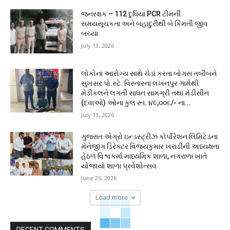
જનરક્ષક – 112 દુધિયા PCR ટીમની
સમયસૂચકતા અને બહાદુરીથી બે કિંમતી જીવ
બચ્યા
July 13, 2026
લોકોના આરોગ્ય સાથે ચેડાં કરતા બોગસ તબીબને
સુખસર પો.સ્ટે. વિસ્તારના લખનપુર ગામેથી
મેડીકલને લગતી સાધન સામગ્રી તથા મેડીસીન
(દવાઓ) ઓના કુલ રૂા. ૪૯,૦૦૬/- ના...
July 13, 2026
ગુજરાત એગ્રો ઇન્ડસ્ટ્રીઝ કોર્પોરેશન લિમિટેડના
મેનેજીંગ ડિરેક્ટર વિજયકુમાર ખરાડીની અધ્યક્ષતા
હેઠળ વિશ્વકર્મા માધ્યમિક શાળા, નગરાળા ખાતે
યોજાયો શાળા પ્રવેશોત્સવ
June 25, 2026
Load more
RECENT COMMENTS