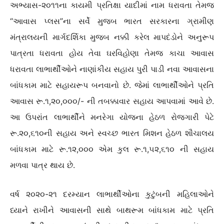
અભ્યાસ-૨૦૧૧ના કાયમી પ્રતિક્ષા યાદીમાં નામ ધરાવતા તેમજ
“આવાસ પ્લસ”ના સર્વે મુજબ ભારત સરકારના ગ્રામીણ
મંત્રાલયની માર્ગદર્શિકા મુજબ નક્કી કરેલ માપદંડોને અનુરૂપ
પાત્રતા ધરાવતા હોય તેવા ઘરવિહોણા તેમજ કાચા આવાસ
ધરાવતા લાભાર્થીઓને નાણાંકીય સહાય પુરી પાડી નવા આવાસના
બાંધકામ માટે સહાયરૂપ બનવાનો છે. જેમાં લાભાર્થીઓને પ્રતિ
આવાસ રૂ.૧,૨૦,૦૦૦/- ની તબક્કાવાર સહાય આપવામાં આવે છે.
આ ઉપરાંત લાભાર્થીને મનરેગા યોજના હેઠળ રોજગારી પેટે
રૂ.૨૦,૬૧૦ની સહાય અને સ્વચ્છ ભારત મિશન હેઠળ શૌચાલય
બાંધકામ માટે રૂ.૧૨,૦૦૦ એમ કુલ રૂ.૧,૫૨,૬૧૦ ની સહાય
મળવા પાત્ર થાય છે.
વર્ષ ૨૦૨૦-૨૧ દરમ્યાન લાભાર્થીઓના કુટુંબની મહિલાઓને
ધ્યાને રાખીને આવાસની સાથે બાથરૂમ બાંધકામ માટે પ્રતિ