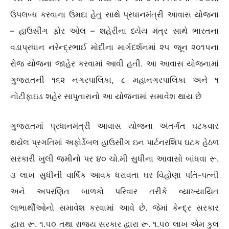
ઉપલબ્ધ કરવાના ઉમદા હેતુ સાથે પ્રધાનમંત્રી આવાસ યોજના
– હાઉસીંગ ફોર ઓલ – શહેરીના ધ્યેય મંત્ર સાથે ભારતના
વડાપ્રધાન નરેન્દ્રભાઈ મોદીના માર્ગદર્શનમાં ૨૫ જૂન ૨૦૧૫ના
રોજ યોજના જાહેર કરવામાં આવી હતી. આ આવાસ યોજનામાં
ગુજરાતની ૧૬૨ નગરપાલિકા, ૮ મહાનગરપાલિકા અને ૧
નોટીફાઇડ શહેર સાપુતારાનો આ યોજનામાં સમાવેશ થાય છે
ગુજરાતમાં પ્રધાનમંત્રી આવાસ યોજના અંતર્ગત ઘટકવાર
થયેલ પ્રગતિમાં અફોર્ડેબલ હાઉસીંગ ઇન પાર્ટનરશિપ ઘટક હેઠળ
સરકારી ખુલી જમીનો પર ૪૦ ચો.મી સુધીના આવાસો બાંધવા રૂ.
૩ લાખ સુધીની વાર્ષિક આવક ધરાવતા ઘર વિહોણા પતિ-પત્ની
અને અપરણિત બાળકો પરિવાર તરીકે વ્યાખ્યાયિત
લાભાર્થીઓનો સમાવેશ કરવામાં આવે છે. જેમાં કેન્દ્ર સરકાર
દ્વારા રૂ. ૧.૫૦ તથા રાજ્ય સરકાર દ્વારા રૂ. ૧.૫૦ લાખ એમ કુલ