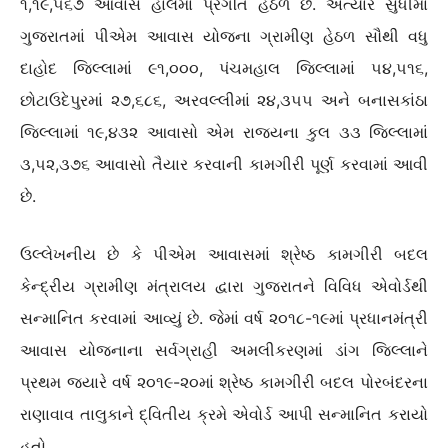
૧,૧૯,૫૬૭ આવાસ હાલમાં પ્રગતિ હેઠળ છે. અત્યાર સુધીમાં
ગુજરાતમાં પીએમ આવાસ યોજના ગ્રામીણ હેઠળ સૌથી વધુ
દાહોદ જિલ્લામાં ૯૧,૦૦૦, પંચમહાલ જિલ્લામાં ૫૪,૫૧૬,
છોટાઉદેપુરમાં ૨૭,૬૮૬, અરવલ્લીમાં ૨૪,૩૫૫ અને બનાસકાંઠા
જિલ્લામાં ૧૯,૪૩૨ આવાસો એમ રાજ્યના કુલ ૩૩ જિલ્લામાં
૩,૫૨,૩૭૬ આવાસો તૈયાર કરવાની કામગીરી પૂર્ણ કરવામાં આવી
છે.
ઉલ્લેખનીય છે કે પીએમ આવાસમાં શ્રેષ્ઠ કામગીરી બદલ
કેન્દ્રીય ગ્રામીણ મંત્રાલય દ્વારા ગુજરાતને વિવિધ એવોર્ડથી
સન્માનિત કરવામાં આવ્યું છે. જેમાં વર્ષ ૨૦૧૮-૧૯માં પ્રધાનમંત્રી
આવાસ યોજનાના સર્વગ્રાહી અમલીકરણમાં ડાંગ જિલ્લાને
પ્રથમ જયારે વર્ષ ૨૦૧૯-૨૦માં શ્રેષ્ઠ કામગીરી બદલ પોરબંદરના
રાણાવાવ તાલુકાને દ્વિતીય ક્રમે એવોર્ડ આપી સન્માનિત કરાયો
હતો.