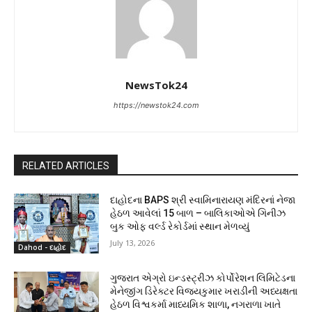
NewsTok24
https://newstok24.com
RELATED ARTICLES
દાહોદના BAPS શ્રી સ્વામિનારાયણ મંદિરનાં નેજા
હેઠળ આવેલાં 15 બાળ – બાલિકાઓએ ગિનીઝ
બુક ઓફ વર્લ્ડ રેકોર્ડમાં સ્થાન મેળવ્યું
July 13, 2026
Dahod - દાહોદ
ગુજરાત એગ્રો ઇન્ડસ્ટ્રીઝ કોર્પોરેશન લિમિટેડના
મેનેજીંગ ડિરેક્ટર વિજયકુમાર ખરાડીની અધ્યક્ષતા
હેઠળ વિશ્વકર્મા માધ્યમિક શાળા, નગરાળા ખાતે