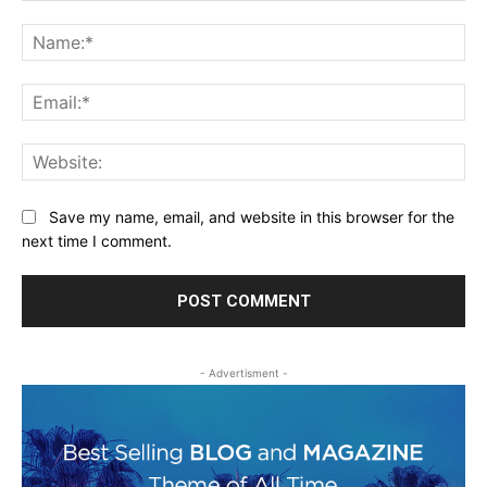
Comment:
Na
Ema
Web
Save my name, email, and website in this browser for the
next time I comment.
- Advertisment -