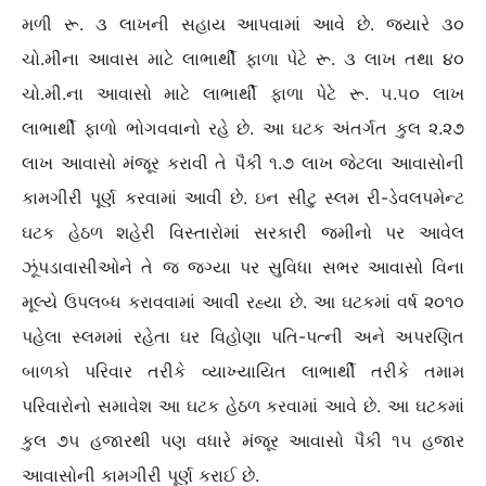
મળી રૂ. ૩ લાખની સહાય આપવામાં આવે છે. જયારે ૩૦
ચો.મીના આવાસ માટે લાભાર્થી ફાળા પેટે રૂ. ૩ લાખ તથા ૪૦
ચો.મી.ના આવાસો માટે લાભાર્થી ફાળા પેટે રૂ. ૫.૫૦ લાખ
લાભાર્થી ફાળો ભોગવવાનો રહે છે. આ ઘટક અંતર્ગત કુલ ૨.૨૭
લાખ આવાસો મંજૂર કરાવી તે પૈકી ૧.૭ લાખ જેટલા આવાસોની
કામગીરી પૂર્ણ કરવામાં આવી છે. ઇન સીટુ સ્લમ રી-ડેવલપમેન્ટ
ઘટક હેઠળ શહેરી વિસ્તારોમાં સરકારી જમીનો પર આવેલ
ઝૂંપડાવાસીઓને તે જ જગ્યા પર સુવિધા સભર આવાસો વિના
મૂલ્યે ઉપલબ્ધ કરાવવામાં આવી રહ્યા છે. આ ઘટકમાં વર્ષ ૨૦૧૦
પહેલા સ્લમમાં રહેતા ઘર વિહોણા પતિ-પત્ની અને અપરણિત
બાળકો પરિવાર તરીકે વ્યાખ્યાયિત લાભાર્થી તરીકે તમામ
પરિવારોનો સમાવેશ આ ઘટક હેઠળ કરવામાં આવે છે. આ ઘટકમાં
કુલ ૭૫ હજારથી પણ વધારે મંજૂર આવાસો પૈકી ૧૫ હજાર
આવાસોની કામગીરી પૂર્ણ કરાઈ છે.