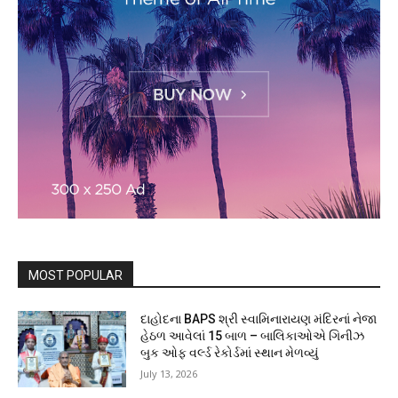
MOST POPULAR
દાહોદના BAPS શ્રી સ્વામિનારાયણ મંદિરનાં નેજા
હેઠળ આવેલાં 15 બાળ – બાલિકાઓએ ગિનીઝ
બુક ઓફ વર્લ્ડ રેકોર્ડમાં સ્થાન મેળવ્યું
July 13, 2026