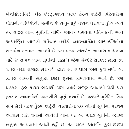
બેનીફીસીયરી લેડ કંસ્ટ્રક્શન ઘટક હેઠળ શહેરી વિસ્તારોમાં
પોતાની માલિકીની જમીન કે કાચુ-પાકું મકાન ધરાવતા હોય અને
રૂ. ૩.૦૦ લાખ સુધીની વાર્ષિક આવક ધરાવતા પતિ-પત્ની અને
અપરણિત બાળકો પરિવાર તરીકે વ્યાખ્યાયિત લાભાર્થીઓનો
સમાવેશ કરવામાં આવ્યો છે. આ ઘટક અંતર્ગત આવાસ બાંધકામ
માટે રૂ ૩.૫૦ લાખ સુધીની સહાય જેમાં કેન્દ્ર સરકાર દ્વારા રૂ.
૧.૫૦ તથા રાજ્ય સરકારી દ્વારા રૂ. ૨ લાખ એમ કુલ મળી રૂ.
૩.૫૦ લાખની સહાય DBT દ્રારા ફાળવવામાં આવે છે. આ
ઘટકમાં કુલ ૧.૪૪ લાખથી પણ વધારે મંજૂર આવાસો પૈકી ૫૩
હજાર આવાસોની કામગીરી પૂર્ણ કરાઈ છે. જ્યારે ક્રેડિટ લિંક
સબસિડી ઘટક હેઠળ શહેરી વિસ્તારોમાં ૬૦ ચો.મી સુધીના પ્રથમ
આવાસ માટે લેવામાં આવેલી લોન પર રૂ. ૨.૬૭ સુધીની વ્યાજ
સહાય આપવામાં આવી રહી છે. આ ઘટક અંતર્ગત કુલ ૪.૪૫