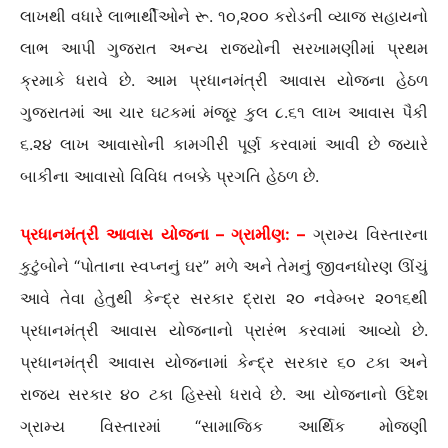
લાખથી વધારે લાભાર્થીઓને રૂ. ૧૦,૨૦૦ કરોડની વ્યાજ સહાયનો
લાભ આપી ગુજરાત અન્ય રાજ્યોની સરખામણીમાં પ્રથમ
ક્રમાકે ધરાવે છે. આમ પ્રધાનમંત્રી આવાસ યોજના હેઠળ
ગુજરાતમાં આ ચાર ઘટકમાં મંજૂર કુલ ૮.૬૧ લાખ આવાસ પૈકી
૬.૨૪ લાખ આવાસોની કામગીરી પૂર્ણ કરવામાં આવી છે જયારે
બાકીના આવાસો વિવિધ તબક્કે પ્રગતિ હેઠળ છે.
પ્રધાનમંત્રી આવાસ યોજના – ગ્રામીણ: –
ગ્રામ્ય વિસ્તારના
કુટુંબોને “પોતાના સ્વપ્નનું ઘર” મળે અને તેમનું જીવનધોરણ ઊંચું
આવે તેવા હેતુથી કેન્દ્ર સરકાર દ્રારા ૨૦ નવેમ્બર ૨૦૧૬થી
પ્રધાનમંત્રી આવાસ યોજનાનો પ્રારંભ કરવામાં આવ્યો છે.
પ્રધાનમંત્રી આવાસ યોજનામાં કેન્દ્ર સરકાર ૬૦ ટકા અને
રાજ્ય સરકાર ૪૦ ટકા હિસ્સો ધરાવે છે. આ યોજનાનો ઉદેશ
ગ્રામ્ય વિસ્તારમાં “સામાજિક આર્થિક મોજણી