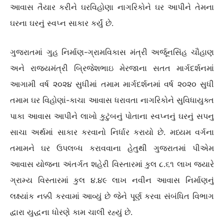
આવાસ તૈયાર કરીને ઘરવિહોણા નાગરિકોને ઘર આપીને તેમના
ઘરના ઘરનું સ્વપ્ન સાકાર કર્યું છે.
ગુજરાતમાં ગુહ નિર્માણ-ગ્રામવિકાસ મંત્રી અર્જૂનસિંહ ચૌહાણ
અને રાજ્યમંત્રી બ્રિજેશભાઇ મેરજાના સતત માર્ગદર્શનમાં
આગામી વર્ષ ૨૦૨૪ સુધીમાં તમામ માર્ગદર્શનમાં વર્ષ ૨૦૨૦ સુધી
તમામ ઘર વિહોણાં-કાચા આવાસ ધરાવતા નાગરિકોને સુવિધાયુક્ત
પાકા આવાસ આપીને લાખો કુટુંબનું પોતાના સ્વપ્નનું ઘરનું સપનુ
સાચા અર્થમાં સાકાર કરવાનો નિર્ધાર કરાયો છે. મધ્યમ વર્ગના
તમામને ઘર ઉપલબ્ધ કરાવવાના હેતુથી ગુજરાતમાં પીએમ
આવાસ યોજના અંતર્ગત શહેરી વિસ્તારમાં કુલ ૮.૬૧ લાખ જ્યારે
ગ્રામ્ય વિસ્તારમાં કુલ ૪.૪૯ લાખ નવીન આવાસ નિર્માણનું
લક્ષ્યાંક નક્કી કરવામાં આવ્યું છે જેને પૂર્ણ કરવા સંબંધિત વિભાગ
દ્વારા યુદ્ધના ધોરણે કામ ચાલી રહ્યું છે.