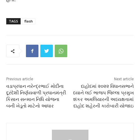
TAGS
flash
Previous article
Next article
વડાપ્રધાન નરેન્દ્રભાઈ મોદીના
દાહોદમાં ૨૦૨૨ વિધાનસભાને
દૂરંદેશી નિર્ણયવાળી પ્રધાનમંત્રી
ધ્યાને લઈ ભાજપ જિલ્લા પ્રમુખ
કિસાન સન્માન નિધિ યોજના
શંકર અમલિયારની અધ્યક્ષતામાં
બની ખેડૂતો માટેનો આધાર
દાહોદ શહેરની કારોબારી યોજાઇ