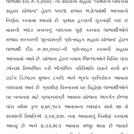
લાભાર્થી દીઠ રૂ.૫,૦૦૦/- ની વધારાની સહાય “બાથરૂમ બાંધકામ
સહાય યોજના” હેઠળ ૧૦૦% રાજય ભંડોળમાંથી આપવાનો
નિર્ણય કરવામાં આવ્યો છે. પ્રથમ હપ્તાની ચુકવણી બાદ છ
માસની અંદર મકાનનું બાંધકામ પૂર્ણ કરનારા લાભાર્થીઓને
રાજ્ય સરકારની ‘મુખ્યમંત્રી પ્રોત્સાહક સહાય યોજના’ હેઠળ
લાભાર્થી દીઠ રૂ.૨૦,૦૦૦/-ની પ્રોત્સાહક રકમની સહાય
આપવામાં આવે છે. યોજના હેઠળ તમામ જિલ્લાઓને વિવિધ પાંચ
ઝોનમાં વિભાજિત કરી ભૌગોલિક પરિસ્થિતિ ધ્યાને રાખી ૪૧
ટાઈપ ડિઝાઇન મુજબ ટકાઉ અને ભૂકંપ પ્રતિરોધક આવાસ
બાંધવામાં આવે છે. ગ્રામીણ વિસ્તારમાં ઘર વિહોણા લાભાર્થીઓને
ઘર બનાવવા માટે પ્રધાનમંત્રી આવાસ યોજના અંતર્ગત છેલ્લા
પાંચ વર્ષમાં કુલ ૪,૪૯,૧૦૩ આવાસના લક્ષ્યાંક સામે ૨૪ મે
૨૦૨૨ની સ્થિતિએ ૩,૫૨,૭૭૬ નવા આવાસનું નિર્માણ કરવામાં
આવ્યું છે અને ૪,૩૩,૨૯૩ આવાસ મંજૂર થયા છે જ્યારે