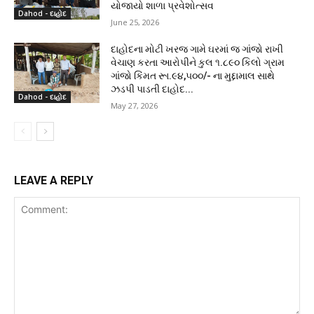
યોજાયો શાળા પ્રવેશોત્સવ
Dahod - દાહોદ
June 25, 2026
દાહોદના મોટી ખરજ ગામે ઘરમાં જ ગાંજો રાખી
વેચાણ કરતા આરોપીને કુલ ૧.૮૯૦ કિલો ગ્રામ
ગાંજો કિંમત રૂા.૯૪,૫૦૦/- ના મુદ્દામાલ સાથે
ઝડપી પાડતી દાહોદ...
Dahod - દાહોદ
May 27, 2026
LEAVE A REPLY