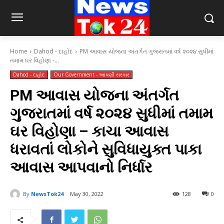
Home
Dahod - દાહોદ
PM આવાસ યોજના અંતર્ગત ગુજરાતમાં વર્ષ ૨૦૨૪ સુધીમાં
તમામ ઘર વિહોણા -...
Dahod - દાહોદ
Our Government - આપણી સરકાર
PM આવાસ યોજના અંતર્ગત
ગુજરાતમાં વર્ષ ૨૦૨૪ સુધીમાં તમામ
ઘર વિહોણા – કાચા આવાસ
ધરાવતાં લોકોને સુવિધાયુક્ત પાકા
આવાસ આપવાનો નિર્ધાર
By
NewsTok24
May 30, 2022
128
0