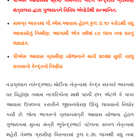
પીએમ આવાસમાં શ્રેષ્ઠ કામગીરી બદલ કેન્દ્રીય ગ્રામીણ
મંત્રાલય દ્વારા ગુજરાતને વિવિધ એવોર્ડથી સન્માનિત.
સમગ્ર ભારતમા પી.એમ.આવાસ હેઠળ કુલ ૩.૧૦ કરોડથી વધુ
આવાસોનું નિર્માણ: આગામી એક વર્ષમાં ૮૦ લાખ નવા ઘરનું
લક્ષ્યાંક.
પીએમ આવાસ ગ્રામીણ યોજનાને માર્ચ ૨૦૨૪ સુધી ચાલુ
રાખવાનો કેન્દ્રનો નિર્ણય
વડાપ્રધાન નરેન્દ્રભાઇ મોદીના નેતૃત્વમાં કેન્દ્ર સરકારે ભારતમાં
ઘર વિહોણા તમામ નાગરિકોના માથે પાક્કી છત એટલે કે પાકા
આવાસ ઉપલબ્ધ કરાવીને જીવનધોરણ ઊંચું લાવવાનો નિર્ધાર
કર્યો છે. જેના ભાગરૂપે પ્રધાનમંત્રી આવાસ યોજના હેઠળ
ગુજરાતમાં મુખ્ય મંત્રી ભૂપેન્દ્રભાઈ પટેલના સબળ નેતૃત્વમાં
શહેરી તેમજ ગ્રામીણ વિસ્તારમાં કુલ ૯.૭૬ લાખથી વધુ નવા