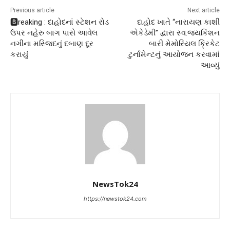
Previous article
Next article
🅱️reaking : દાહોદનાં સ્ટેશન રોડ
દાહોદ ખાતે “નારાયણ કાશી
ઉપર નહેરુ બાગ પાસે આવેલ
એકેડેમી” દ્વારા સ્વ.જયકિશન
નગીના મસ્જિદનું દબાણ દૂર
બારી મેમોરિયલ ક્રિકેટ
કરાયું
ટુર્નામેન્ટનું આયોજન કરવામાં
આવ્યું
NewsTok24
https://newstok24.com