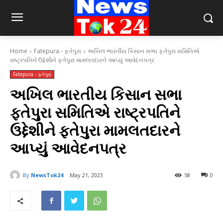
Home
Fatepura - ફતેપુરા
અખિલ ભારતીય કિસાન સભા ફતેપુરા સમિતિએ
રાષ્ટ્રપતિને ઉદ્દેશીને ફતેપુરા મામલતદારને આપ્યું આવેદનપત્ર
Fatepura - ફતેપુરા
અખિલ ભારતીય કિસાન સભા
ફતેપુરા સમિતિએ રાષ્ટ્રપતિને
ઉદ્દેશીને ફતેપુરા મામલતદારને
આપ્યું આવેદનપત્ર
By
NewsTok24
May 21, 2023
58
0