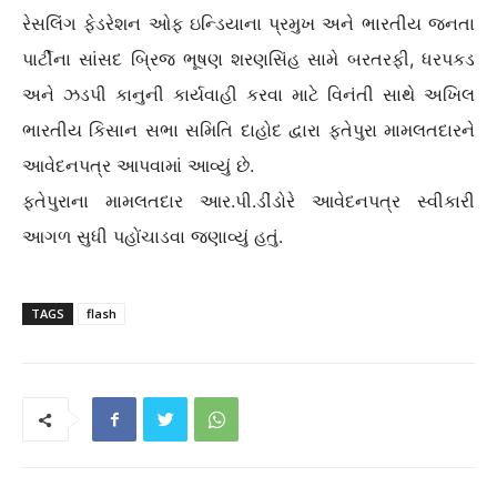
રેસલિંગ ફેડરેશન ઓફ ઇન્ડિયાના પ્રમુખ અને ભારતીય જનતા
પાર્ટીના સાંસદ બ્રિજ ભૂષણ શરણસિંહ સામે બરતરફી, ધરપકડ
અને ઝડપી કાનુની કાર્યવાહી કરવા માટે વિનંતી સાથે અખિલ
ભારતીય કિસાન સભા સમિતિ દાહોદ દ્વારા ફતેપુરા મામલતદારને
આવેદનપત્ર આપવામાં આવ્યું છે.
ફતેપુરાના મામલતદાર આર.પી.ડીંડોરે આવેદનપત્ર સ્વીકારી
આગળ સુધી પહોંચાડવા જણાવ્યું હતું.
TAGS
flash