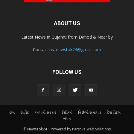
ABOUT US
Latest News in Gujarati from Dahod & Near by
Contact us:
newstok24@gmail.com
FOLLOW US
હોમ
દાહોદ
આપણી સરકાર
વિડિઓ
વિડીઓ સમાચાર
દેશ વિદેશ
સંપર્ક
© NewsTok24 | Powered by Parshva Web Solutions