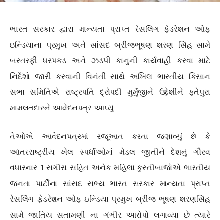
ભારત સરકાર દ્વારા માન્યતા પ્રાપ્ત રેસલિંગ ફેડરેશન ઓફ
ઇન્ડિયાના પ્રમુખ અને સાંસદ બ્રીજભૂષણ શરણ સિંહ સામે
બરતરફી ધરપકડ અને ઝડપી કાનુની કાર્યવાહી કરવા માટે
નિર્દેશો જારી કરવાની વિનંતી સાથે અખિલ ભારતીય કિસાન
સભા સમિતિએ રાષ્ટ્રપતિ દ્રોપદી મુર્મુજીને ઉદ્દેશીને ફતેપુરા
મામલતદારને આવેદનપત્ર આપ્યું.
તેઓએ આવેદનપત્રમાં રજૂઆત કરતા જણાવ્યું છે કે
આંતરરાષ્ટ્રીય ખેલ સ્પર્ધાઓમાં મેડલ જીતીને દેશનું ગૌરવ
વધારનાર 1 સગીરા સહિત અનેક મહિલા કુસ્તીબાજોએ ભારતીય
જનતા પાર્ટીના સાંસદ સભ્ય ભારત સરકાર માન્યતા પ્રાપ્ત
રેસલિંગ ફેડરેશન ઓફ ઇન્ડિયા પ્રમુખ બ્રીજ ભૂષણ શરણસિંહ
સામે જાતિય સતામણી ના ગંભીર આરોપો લગાવ્યા છે ત્યારે