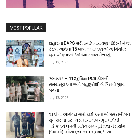
MOST POPULAR
દાહોદના BAPS શ્રી સ્વામિનારાયણ મંદિરનાં નેજા
હેઠળ આવેલાં 15 બાળ – બાલિકાઓએ ગિનીઝ
બુક ઓફ વર્લ્ડ રેકોર્ડમાં સ્થાન મેળવ્યું
July 13, 2026
જનરક્ષક – 112 દુધિયા PCR ટીમની
સમયસૂચકતા અને બહાદુરીથી બે કિંમતી જીવ
બચ્યા
July 13, 2026
લોકોના આરોગ્ય સાથે ચેડાં કરતા બોગસ તબીબને
સુખસર પો.સ્ટે. વિસ્તારના લખનપુર ગામેથી
મેડીકલને લગતી સાધન સામગ્રી તથા મેડીસીન
(દવાઓ) ઓના કુલ રૂા. ૪૯,૦૦૬/- ના...