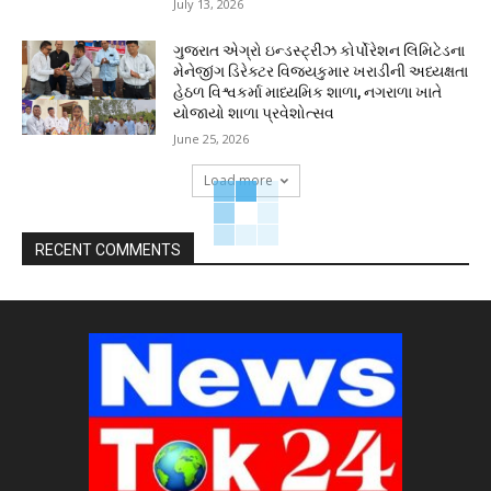
July 13, 2026
ગુજરાત એગ્રો ઇન્ડસ્ટ્રીઝ કોર્પોરેશન લિમિટેડના
મેનેજીંગ ડિરેક્ટર વિજયકુમાર ખરાડીની અધ્યક્ષતા
હેઠળ વિશ્વકર્મા માધ્યમિક શાળા, નગરાળા ખાતે
યોજાયો શાળા પ્રવેશોત્સવ
June 25, 2026
Load more
RECENT COMMENTS