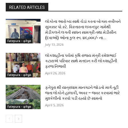
RELATED ARTICLES
લોકોના આરોગ્ય સાથે ચેડાં કરતા બોગસ તબીબને
સુખસર પો.સ્ટે. વિસ્તારના લખનપુર ગામેથી
મેડીકલને લગતી સાધન સામગ્રી તથા મેડીસીન
(દવાઓ) ઓના કુલ રૂા. ૪૯,૦૦૬/- ના...
Fatepura - ફતેપુરા
July 13, 2026
લોકશાહીના પર્વમાં કૃષિ રાજ્ય મંત્રી રમેશભાઈ
કટારાએ પરિવાર સાથે મતદાન કરી લોકશાહીની
ફરજ નિભાવી
April 26, 2026
Fatepura - ફતેપુરા
ફતેપુરા થી યાત્રાધામ માનગઢને જોડતો માર્ગ તૂટી
જતા લોકોને હાલાકી, અવર – જવર કરવામાં ભારે
મુશ્કેલીનો કરવો પડી રહ્યો છે સામનો
April 5, 2026
Fatepura - ફતેપુરા