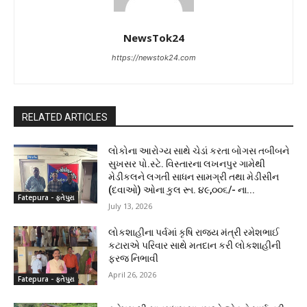
NewsTok24
https://newstok24.com
RELATED ARTICLES
લોકોના આરોગ્ય સાથે ચેડાં કરતા બોગસ તબીબને
સુખસર પો.સ્ટે. વિસ્તારના લખનપુર ગામેથી
મેડીકલને લગતી સાધન સામગ્રી તથા મેડીસીન
(દવાઓ) ઓના કુલ રૂા. ૪૯,૦૦૬/- ના...
Fatepura - ફતેપુરા
July 13, 2026
લોકશાહીના પર્વમાં કૃષિ રાજ્ય મંત્રી રમેશભાઈ
કટારાએ પરિવાર સાથે મતદાન કરી લોકશાહીની
ફરજ નિભાવી
April 26, 2026
Fatepura - ફતેપુરા