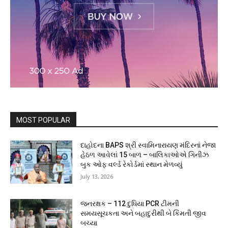
MOST POPULAR
દાહોદના BAPS શ્રી સ્વામિનારાયણ મંદિરનાં નેજા
હેઠળ આવેલાં 15 બાળ – બાલિકાઓએ ગિનીઝ
બુક ઓફ વર્લ્ડ રેકોર્ડમાં સ્થાન મેળવ્યું
July 13, 2026
જનરક્ષક – 112 દુધિયા PCR ટીમની
સમયસૂચકતા અને બહાદુરીથી બે કિંમતી જીવ
બચ્યા