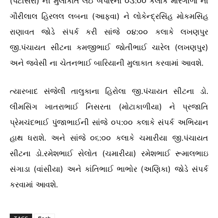
(પટીસરા) ની મુલાકાત લઈ બપોરના ૦૩:૦૦ કલાકે મારગાળા ના
ગૌરીલાલ હિરલલ લબના (આફવા) ને લોકેન્દ્રસિંહ મોકમસિંહ
રાણાવત જોડે સંપર્ક કરી સાંજે ૦૪:૦૦ કલાકે લખણપુર
જી.પંચાયત સીટના કમજીભાઈ જોતીભાઈ ચારેલ (લખણપુર)
અને જવેસી ના ચેતનભાઈ બારિયાની મુલાકાત કરવામાં આવશે.
ત્યારબાદ સંજેલી તાલુકાના હિરોલા જી.પંચાયત સીટના ડો.
લીમસિંગ ખાતરાભાઈ નિસરતા (મોટાકાળીયા) ને પ્રજાતિ
પ્રેમચંદભાઈ પુંજાભાઈની સાંજે ૦૫:૦૦ કલાકે સંપર્ક અભિયાન
હાથ ધરાશે. અને સાંજે ૦૬:૦૦ કલાકે ચમારીયા જી.પંચાયત
સીટના ડો.રમેશભાઈ સેલોત (ચમારીયા) રમેશભાઈ રૂમાલભાઇ
સંગાડા (વાંસીયા) અને કાંતિભાઈ ભાભોર (અણિકા) જોડે સંપર્ક
કરવામાં આવશે.