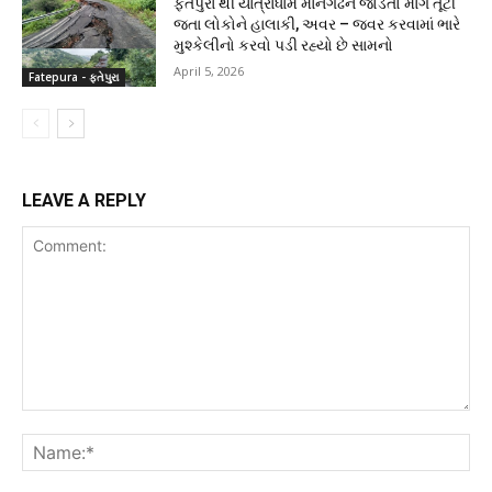
ફતેપુરા થી યાત્રાધામ માનગઢને જોડતો માર્ગ તૂટી
જતા લોકોને હાલાકી, અવર – જવર કરવામાં ભારે
મુશ્કેલીનો કરવો પડી રહ્યો છે સામનો
April 5, 2026
Fatepura - ફતેપુરા
LEAVE A REPLY
Comment:
Na