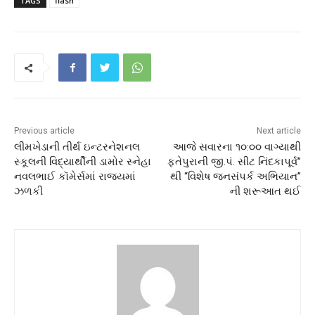
TAGS
flash
Previous article
Next article
લીમખેડાની તીર્થ ઇન્ટરનેશનલ
આજે સવારના ૧૦:૦૦ વાગ્યાથી
સ્કૂલની વિદ્યાર્થીની ડામોર સ્નેહા
ફતેપુરાની જી.પં. સીટ નિંદકાપૂર્વ”
નવલભાઈ કૉમેર્સમાં રાજ્યમાં
થી “વિશેષ જનસંપર્ક અભિયાન”
ઝળકી
ની શરૂઆત થઈ