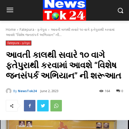
Home
Fatepura - ફતેપુરા
આવતી કાલથી સવારે ૧૦ વાગે ફતેપુરાથી કરવામાં
આવશે "વિશેષ જનસંપર્ક અભિયાન" ની...
Fatepura - ફતેપુરા
આવતી કાલથી સવારે ૧૦ વાગે
ફતેપુરાથી કરવામાં આવશે “વિશેષ
જનસંપર્ક અભિયાન” ની શરૂઆત
By
NewsTok24
June 2, 2023
164
0