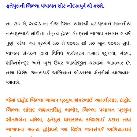
ફતેપુરાની જિલ્લા પંચાયત સીટ નીંદકાપુર્વ થી કરશે.
તા. ૩૦ મે, ૨૦૨૩ ના રોજ દેશના યશસ્વી વડાપ્રધાને માનનીય
નરેન્દ્રભાઈ મોદીના નેતૃત્વ હેઠળ કેન્દ્રમાં ભાજપ સરકાર ૯ વર્ષ
પુર્ણ કરેલ. આ પ્રસંગે ૩૦ મે ૨૦૨૩ થી ૩૦ જુન ૨૦૨૩ સુધી
ભાજપ સંગઠન દ્વારા વિવિધ કાર્યક્રમ તમામ જીલ્લા, મંડળ,
શક્તિકેન્દ્ર અને બુથ ઉપર આયોજીત કરવામાં આવનાર છે.
તથા વિશેષ જનસંપર્ક અભિયાન લોકસભા ક્ષેત્રોમાં યોજવામાં
આવશે.
જેમાં દાહોદ જિલ્લા ભાજપ પ્રમુખ શંકરભાઈ આમલીયાર, દાહોદ
જિલ્લા સાંસદ જશવંતસિંહ ભાભોર, જિલ્લા પંચાયત પ્રમુખ
શીતલબેન વાઘેલા, ફતેપુરા ધારાસભ્ય રમેશભાઈ કટારા તથા
ભાજપના અન્ય હોદ્દેદારો આ વિશેષ જનસંપર્ક અભિયાનમાં