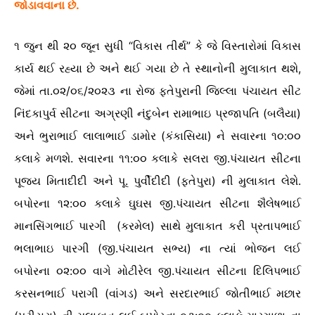
જોડાવવાના છે.
૧ જુન થી ૨૦ જૂન સુધી “વિકાસ તીર્થ” કે જે વિસ્તારોમાં વિકાસ
કાર્ય થઈ રહ્યા છે અને થઈ ગયા છે તે સ્થાનોની મુલાકાત થશે,
જેમાં તા.૦૨/૦૬/૨૦૨૩ ના રોજ ફતેપુરાની જિલ્લા પંચાયત સીટ
નિંદકાપુર્વ સીટના અગ્રણી નંદુબેન રામાભાઇ પ્રજાપતિ (બલૈયા)
અને ભુરાભાઈ લાલાભાઈ ડામોર (કંકાસિયા) ને સવારના ૧૦:૦૦
કલાકે મળશે. સવારના ૧૧:૦૦ કલાકે સલરા જી.પંચાયત સીટના
પૂજ્ય મિતાદીદી અને પૂ. પુર્વીદીદી (ફતેપુરા) ની મુલાકાત લેશે.
બપોરના ૧૨:૦૦ કલાકે ઘુઘસ જી.પંચાયત સીટના શૈલેષભાઈ
માનસિંગભાઈ પારગી (કરમેલ) સાથે મુલાકાત કરી પ્રતાપભાઈ
ભલાભાઇ પારગી (જી.પંચાયત સભ્ય) ના ત્યાં ભોજન લઈ
બપોરના ૦૨:૦૦ વાગે મોટીરેલ જી.પંચાયત સીટના દિલિપભાઈ
કરસનભાઈ પરાગી (વાંગડ) અને સરદારભાઈ જોતીભાઈ મછાર