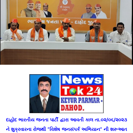
દાહોદ ભારતીય જનતા પાર્ટી દ્વારા આવતી કાલ તા.૦૨/૦૬/૨૦૨૩
ને શુક્રવારના રોજથી “વિશેષ જનસંપર્ક અભિયાન” ની શરૂઆત