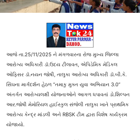
આજે તા.25/11/2025 ને મંગળવારના રોજ મુખ્ય જિલ્લા
આરોગ્ય અધિકારી ડૉ.ઉદય ટીલાવત, એપિડેમિક મેડિકલ
ઓફિસર ડૉ.નયન જોષી, તાલુકા આરોગ્ય અધિકારી ડૉ.બી.કે.
સિંઘના માર્ગદર્શન હેઠળ “તમાકુ મુક્ત યુવા અભિયાન 3.0”
અંતર્ગત આરોગ્યલક્ષી યોજનાઓને આગળ ધપાવતાં ડો.શિલ્પન
આર.જોષી મેમોરિયલ હાઈસ્કુલ સંજેલી તાલુકા ખાતે પ્રાથમિક
આરોગ્ય કેન્દ્ર માંડલી અને RBSK ટીમ દ્વારા વિશેષ કાર્યક્રમ
યોજાયો.