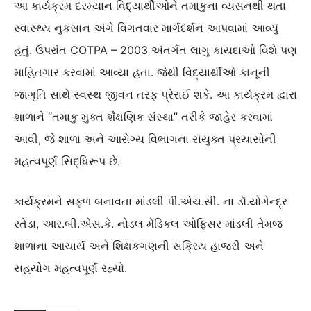
આ કાર્યક્રમ દરમ્યાન વિદ્યાર્થીઓને તમાકુના વ્યસનથી થતા
સ્વાસ્થ્ય નુકસાન અંગે વિગતવાર માર્ગદર્શન આપવામાં આવ્યું
હતું. ઉપરાંત COTPA – 2003 અંતર્ગત લાગુ કાયદાઓ વિશે પણ
માહિતગાર કરવામાં આવ્યા હતા. જેથી વિદ્યાર્થીઓ કાનૂની
જાગૃતિ સાથે સ્વસ્થ જીવન તરફ પ્રેરાઈ શકે. આ કાર્યક્રમ દ્વારા
શાળાને “તમાકુ મુક્ત શૈક્ષણિક સંસ્થા” તરીકે જાહેર કરવામાં
આવી, જે શાળા અને આરોગ્ય વિભાગના સંયુક્ત પ્રયાસોની
મહત્વપૂર્ણ સિદ્ધિરૂપ છે.
કાર્યક્રમને સફળ બનાવતા માંડલી પી.એચ.સી. ના ડૉ.યોગેન્દ્ર
રતેડા, આર.બી.એસ.કે. નોડલ મેડિકલ ઓફિસર માંડલી તેમજ
શાળાના આચાર્ય અને શિક્ષકગણની સક્રિય હાજરી અને
સહયોગ મહત્વપૂર્ણ રહ્યો.