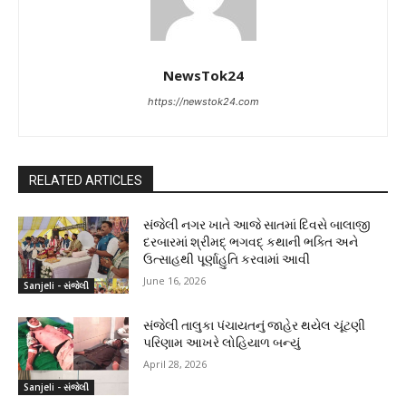
NewsTok24
https://newstok24.com
RELATED ARTICLES
સંજેલી નગર ખાતે આજે સાતમાં દિવસે બાલાજી
દરબારમાં શ્રીમદ્ ભગવદ્ કથાની ભક્તિ અને
ઉત્સાહથી પૂર્ણાહુતિ કરવામાં આવી
June 16, 2026
Sanjeli - સંજેલી
સંજેલી તાલુકા પંચાયતનું જાહેર થયેલ ચૂંટણી
પરિણામ આખરે લોહિયાળ બન્યું
April 28, 2026
Sanjeli - સંજેલી