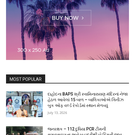
MOST POPULAR
દાહોદના BAPS શ્રી સ્વામિનારાયણ મંદિરનાં નેજા
હેઠળ આવેલાં 15 બાળ – બાલિકાઓએ ગિનીઝ
બુક ઓફ વર્લ્ડ રેકોર્ડમાં સ્થાન મેળવ્યું
July 13, 2026
જનરક્ષક – 112 દુધિયા PCR ટીમની
સમયસૂચકતા અને બહાદુરીથી બે કિંમતી જીવ