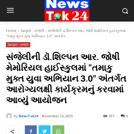
Home
Sanjeli - સંજેલી
સંજેલીની ડૉ.શિલ્પન આર. જોષી મેમોરિયલ હાઈસ્કુલમાં
“તમાકુ મુક્ત યુવા અભિયાન 3.0" અંતર્ગત...
Sanjeli - સંજેલી
સંજેલીની ડૉ.શિલ્પન આર. જોષી
મેમોરિયલ હાઈસ્કુલમાં “તમાકુ
મુક્ત યુવા અભિયાન 3.0″ અંતર્ગત
આરોગ્યલક્ષી કાર્યક્રમનું કરવામાં
આવ્યું આયોજન
By
NewsTok24
November 25, 2025
307
0