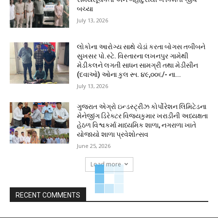
બચ્યા
July 13, 2026
લોકોના આરોગ્ય સાથે ચેડાં કરતા બોગસ તબીબને
સુખસર પો.સ્ટે. વિસ્તારના લખનપુર ગામેથી
મેડીકલને લગતી સાધન સામગ્રી તથા મેડીસીન
(દવાઓ) ઓના કુલ રૂા. ૪૯,૦૦૬/- ના...
July 13, 2026
ગુજરાત એગ્રો ઇન્ડસ્ટ્રીઝ કોર્પોરેશન લિમિટેડના
મેનેજીંગ ડિરેક્ટર વિજયકુમાર ખરાડીની અધ્યક્ષતા
હેઠળ વિશ્વકર્મા માધ્યમિક શાળા, નગરાળા ખાતે
યોજાયો શાળા પ્રવેશોત્સવ
June 25, 2026
Load more
RECENT COMMENTS