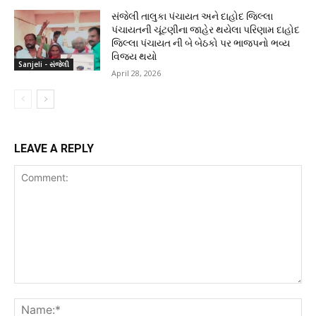
સંજેલી તાલુકા પંચાયત અને દાહોદ જિલ્લા
પંચાયતની ચૂંટણીના જાહેર થયેલા પરિણામ દાહોદ
જિલ્લા પંચાયત ની બે બેઠકો પર ભાજપનો ભવ્ય
વિજય થયો
Sanjeli - સંજેલી
April 28, 2026
LEAVE A REPLY
Comment:
Na