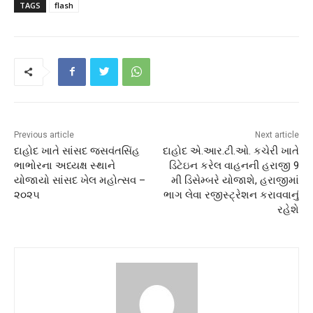
TAGS
flash
Previous article
Next article
દાહોદ ખાતે સાંસદ જસવંતસિંહ
દાહોદ એ.આર.ટી.ઓ. કચેરી ખાતે
ભાભોરના અધ્યક્ષ સ્થાને
ડિટેઇન કરેલ વાહનની હરાજી 9
યોજાયો સાંસદ ખેલ મહોત્સવ –
મી ડિસેમ્બરે યોજાશે, હરાજીમાં
૨૦૨૫
ભાગ લેવા રજીસ્ટ્રેશન કરાવવાનું
રહેશે