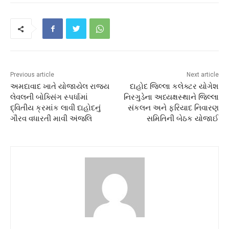
Previous article
Next article
અમદાવાદ ખાતે યોજાયેલ રાજ્ય
દાહોદ જિલ્લા કલેક્ટર યોગેશ
લેવલની બોક્સિંગ સ્પર્ધામાં
નિરગુડેના અધ્યક્ષસ્થાને જિલ્લા
દ્વિતીય ક્રમાંક લાવી દાહોદનું
સંકલન અને ફરિયાદ નિવારણ
ગૌરવ વધારતી માવી અંજલિ
સમિતિની બેઠક યોજાઈ