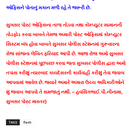
ઓફિસને પોતાનું મકાન મળી રહે તે જરૂરી છે.
સુખસર પોસ્ટ ઓફિસના તાળા તોડવા તથા કોમ્પ્યુટર સામાનની
તોડફોડ કરવા બાબતે તેમજ અમારી પોસ્ટ ઓફિસમાં કોમ્પ્યુટર
સિસ્ટમ બંધ હોવા બાબતે સુખસર પોલીસ સ્ટેશનમાં ગુરૂવારના
રોજ સાંજના લેખિત ફરિયાદ આપી છે. આજ રોજ અમો સુખસર
પોલીસ સ્ટેશનમાં પૂછપરછ કરવા જતા સુખસર પોલીસ દ્વારા અમો
તપાસ કરીશું ત્યારબાદ કાયદેસરની કાર્યવાહી કરીશું તેવા જવાબ
આપવામાં આવેલ છે. જ્યારે અમારે અમારા ઉચ્ચ અધિકારીઓને
શું જવાબ આપવો તે સમજાતું નથી. – હવસિંગભાઈ.પી.નીનામા,
સુખસર પોસ્ટ માસ્તર)
TAGS
flash