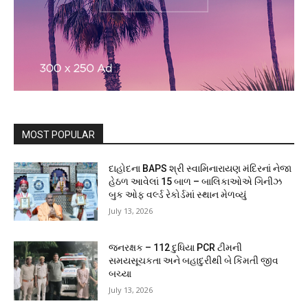
MOST POPULAR
દાહોદના BAPS શ્રી સ્વામિનારાયણ મંદિરનાં નેજા
હેઠળ આવેલાં 15 બાળ – બાલિકાઓએ ગિનીઝ
બુક ઓફ વર્લ્ડ રેકોર્ડમાં સ્થાન મેળવ્યું
July 13, 2026
જનરક્ષક – 112 દુધિયા PCR ટીમની
સમયસૂચકતા અને બહાદુરીથી બે કિંમતી જીવ
બચ્યા
July 13, 2026