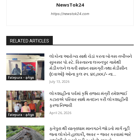
NewsTok24
https://newstok24.com
RELATED ARTICLES
લોકોના આરોગ્ય સાથે ચેડાં કરતા બોગસ તબીબને
સુખસર પો.સ્ટે. વિસ્તારના લખનપુર ગામેથી
મેડીકલને લગતી સાધન સામગ્રી તથા મેડીસીન
(દવાઓ) ઓના કુલ રૂા. ૪૯,૦૦૬/- ના...
Fatepura - ફતેપુરા
July 13, 2026
લોકશાહીના પર્વમાં કૃષિ રાજ્ય મંત્રી રમેશભાઈ
કટારાએ પરિવાર સાથે મતદાન કરી લોકશાહીની
ફરજ નિભાવી
April 26, 2026
Fatepura - ફતેપુરા
ફતેપુરા થી યાત્રાધામ માનગઢને જોડતો માર્ગ તૂટી
જતા લોકોને હાલાકી, અવર – જવર કરવામાં ભારે