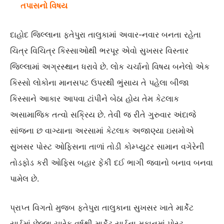
તપાસનો વિષય
દાહોદ જિલ્લાના ફતેપુરા તાલુકામાં અવાર-નવાર બનતા રહેતા
ચિત્ર વિચિત્ર કિસ્સાઓથી ભરપૂર એવો સુખસર વિસ્તાર
જિલ્લામાં અગ્રસ્થાન ધરાવે છે. લોક ચર્ચાનો વિષય બનેલો એક
કિસ્સો લોકોના માનસપટ ઉપરથી ભુંસાય તે પહેલા બીજા
કિસ્સાને આકાર આપવા ટાંપીને બેઠા હોય તેમ કેટલાક
અસામાજિક તત્વો સક્રિય છે. તેવી જ રીતે ગુરુવાર અંદાજે
સાંજના છ વાગ્યાના અરસામાં કેટલાક અજાણ્યા ઇસમોએ
સુખસર પોસ્ટ ઓફિસના તાળાં તોડી કોમ્પ્યુટર સામાન વગેરેની
તોડફોડ કરી ઓફિસ બહાર ફેંકી દઈ ભાગી જવાનો બનાવ બનવા
પામેલ છે.
પ્રાપ્ત વિગતો મુજબ ફતેપુરા તાલુકાના સુખસર ખાતે માર્કેટ
યાર્ડમાં છેલ્લા ચારેક વર્ષથી માર્કેટ યાર્ડના મકાનમાં પોસ્ટ