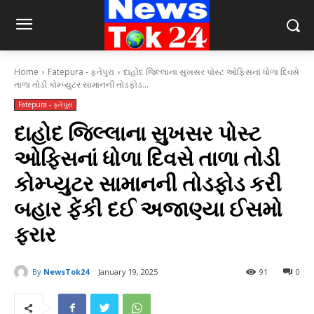
Home
Fatepura - ફતેપુરા
દાહોદ જિલ્લાના સુખસર પોસ્ટ ઓફિસનાં ધોળા દિવસે
તાળા તોડી કોમ્પ્યુટર સામાનની તોડફોડ...
Fatepura - ફતેપુરા
દાહોદ જિલ્લાના સુખસર પોસ્ટ
ઓફિસનાં ધોળા દિવસે તાળા તોડી
કોમ્પ્યુટર સામાનની તોડફોડ કરી
બહાર ફેંકી દઈ અજાણ્યા ઈસમો
ફરાર
By
NewsTok24
January 19, 2025
91
0