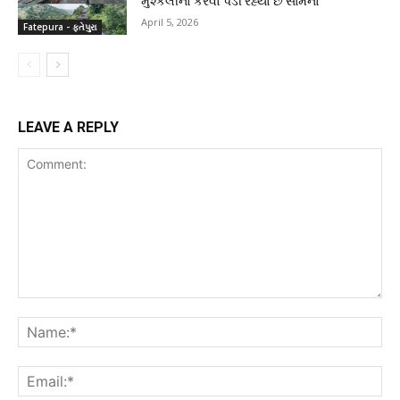
મુશ્કેલીનો કરવો પડી રહ્યો છે સામનો
April 5, 2026
Fatepura - ફતેપુરા
LEAVE A REPLY
Comment:
Na
Ema