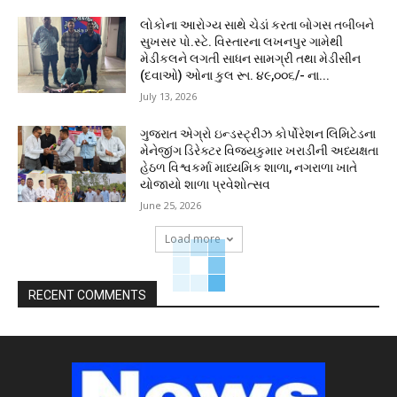
લોકોના આરોગ્ય સાથે ચેડાં કરતા બોગસ તબીબને
સુખસર પો.સ્ટે. વિસ્તારના લખનપુર ગામેથી
મેડીકલને લગતી સાધન સામગ્રી તથા મેડીસીન
(દવાઓ) ઓના કુલ રૂા. ૪૯,૦૦૬/- ના...
July 13, 2026
ગુજરાત એગ્રો ઇન્ડસ્ટ્રીઝ કોર્પોરેશન લિમિટેડના
મેનેજીંગ ડિરેક્ટર વિજયકુમાર ખરાડીની અધ્યક્ષતા
હેઠળ વિશ્વકર્મા માધ્યમિક શાળા, નગરાળા ખાતે
યોજાયો શાળા પ્રવેશોત્સવ
June 25, 2026
Load more
RECENT COMMENTS