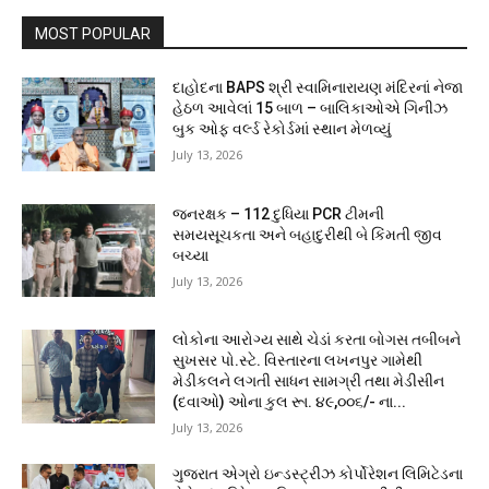
MOST POPULAR
દાહોદના BAPS શ્રી સ્વામિનારાયણ મંદિરનાં નેજા
હેઠળ આવેલાં 15 બાળ – બાલિકાઓએ ગિનીઝ
બુક ઓફ વર્લ્ડ રેકોર્ડમાં સ્થાન મેળવ્યું
July 13, 2026
જનરક્ષક – 112 દુધિયા PCR ટીમની
સમયસૂચકતા અને બહાદુરીથી બે કિંમતી જીવ
બચ્યા
July 13, 2026
લોકોના આરોગ્ય સાથે ચેડાં કરતા બોગસ તબીબને
સુખસર પો.સ્ટે. વિસ્તારના લખનપુર ગામેથી
મેડીકલને લગતી સાધન સામગ્રી તથા મેડીસીન
(દવાઓ) ઓના કુલ રૂા. ૪૯,૦૦૬/- ના...
July 13, 2026
ગુજરાત એગ્રો ઇન્ડસ્ટ્રીઝ કોર્પોરેશન લિમિટેડના