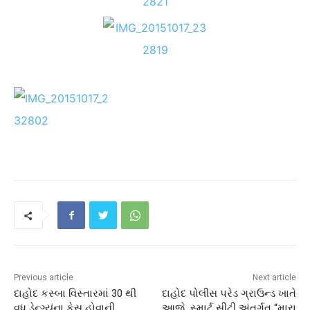
Previous article
Next article
દાહોદ કસ્બા વિસ્તારમાં 30 થી
દાહોદ પોલીસ પરેડ ગ્રાઉન્ડ ખાતે
વધુ ડેન્ગ્યુંના કેસ હોવાની
આજે સ્માર્ટ સીટી અંતર્ગત “મારા