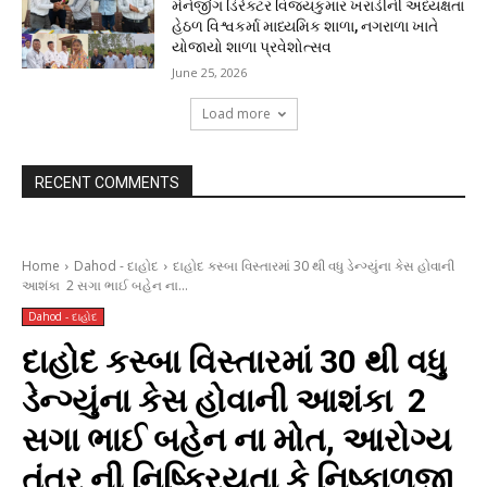
મેનેજીંગ ડિરેક્ટર વિજયકુમાર ખરાડીની અધ્યક્ષતા
હેઠળ વિશ્વકર્મા માધ્યમિક શાળા, નગરાળા ખાતે
યોજાયો શાળા પ્રવેશોત્સવ
June 25, 2026
Load more
RECENT COMMENTS