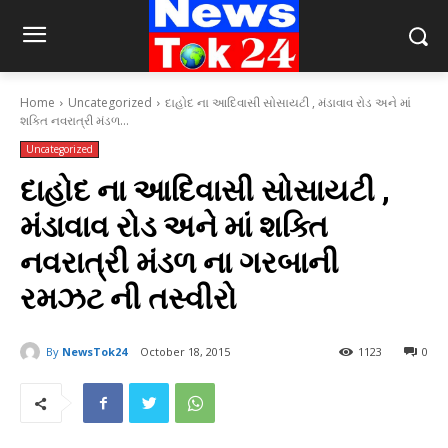
Home
Uncategorized
દાહોદ ના આદિવાસી સોસાયટી , મંડાવાવ રોડ અને માં
શક્તિ નવરાત્રી મંડળ...
Uncategorized
દાહોદ ના આદિવાસી સોસાયટી ,
મંડાવાવ રોડ અને માં શક્તિ
નવરાત્રી મંડળ ના ગરબાની
રમઝટ ની તસ્વીરો
By
NewsTok24
October 18, 2015
1123
0