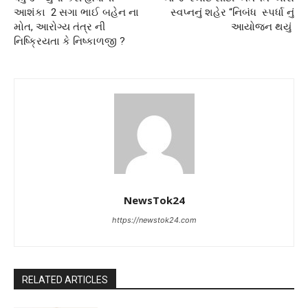
આશંકા 2 સગા ભાઈ બહેન ના
સ્વપ્નનું શહેર “નિબંધ સ્પર્ધા નું
મોત, આરોગ્ય તંત્ર ની
આયોજન થયું
નિષ્ક્રિયતા કે નિષ્કાળજી ?
NewsTok24
https://newstok24.com
RELATED ARTICLES